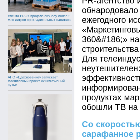
PR-агентство
обнародовало 
«Лента PRO» продала бизнесу более 5
ежегодного ис
млн литров прохладительных напитков
«Маркетингов
360&#186;» на
строительства
Для телеиндус
неутешителен:
эффективност
АНО «Вдохновение» запускает
масштабный проект «Инклюзивный
путь»
информирован
продуктах ма
обошли ТВ на 
Со скоростью
сарафанное 