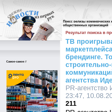
Пресс релизы коммерческих 
Поиск в пресс-релизах
//
общественных организаций
Результат поиска в пр
ТВ проигрыв
маркетплейса
брендинге. Т
Самое-самое
//
строительно
коммуникаций
агентства И
PR-агентство
23:47, 10.08.2
211