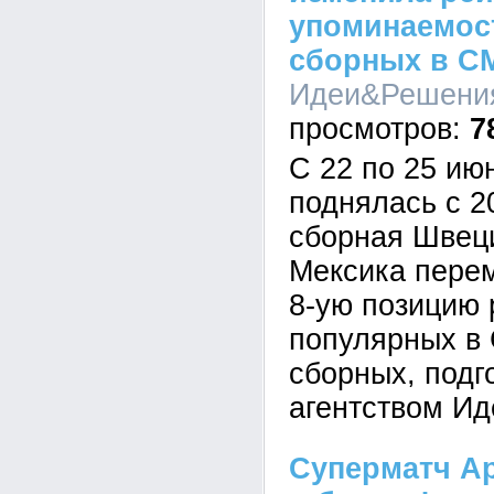
упоминаемос
сборных в С
Идеи&Решения,
7
С 22 по 25 ию
поднялась с 20
сборная Швеции
Мексика перем
8-ую позицию 
популярных в
сборных, подг
агентством И
Суперматч Ар