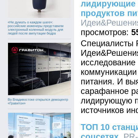
лидирующие 
продуктов пи
Идеи&Решения,
«Не думать о каждом шаге»:
российские инженеры представили
электронный коленный модуль для
5
людей после ампутации бедра
Специалисты 
Идеи&Решения
исследование
коммуникации 
питания. И вы
сарафанное р
лидирующую п
Во Владивостоке открылся демоцентр
«Гравитон»
источников и
ТОП 10 станц
соцсетях
, PR