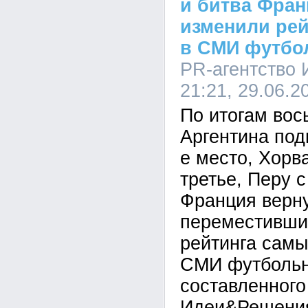
и битва Фран
изменили рей
в СМИ футбо
PR-агентство
21:21, 29.06.2
По итогам вос
Аргентина подн
е место, Хорва
третье, Перу с
Франция верну
переместившис
рейтинга сам
СМИ футбольн
составленного
Идеи&Решения