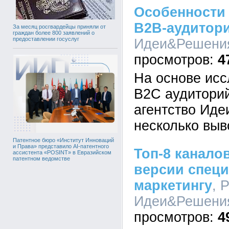
Особенности
B2B-аудитор
За месяц росгвардейцы приняли от
граждан более 800 заявлений о
предоставлении госуслуг
Идеи&Решения,
4
На основе исс
В2С аудиторий
агентство Ид
несколько выв
Патентное бюро «Институт Инноваций
и Права» представило AI-патентного
Топ-8 канало
ассистента «POSINT» в Евразийском
патентном ведомстве
версии специ
маркетингу
, 
Идеи&Решения,
4