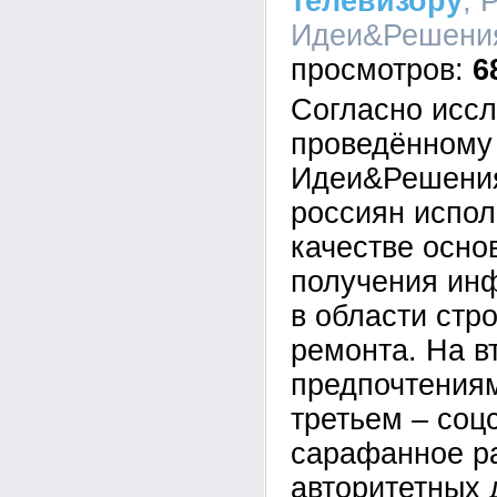
телевизору
, 
Идеи&Решения,
6
Согласно исс
проведённому
Идеи&Решения 
россиян испол
качестве осно
получения ин
в области стр
ремонта. На в
предпочтениям
третьем – соцс
сарафанное р
авторитетных 