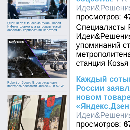
Идеи&Решения,
4
Quorum от «Наносемантики»: новая
Специалисты 
ИИ-платформа для автоматической
обработки корпоративных встреч
Идеи&Решения
упоминаний ст
метрополитен
станция Козья
Каждый соты
Robort от 3Logic Group расширил
России заявля
портфель роботами Unitree A2 и A2-W
новом товаре
«Яндекс.Дзен
Идеи&Решения,
6