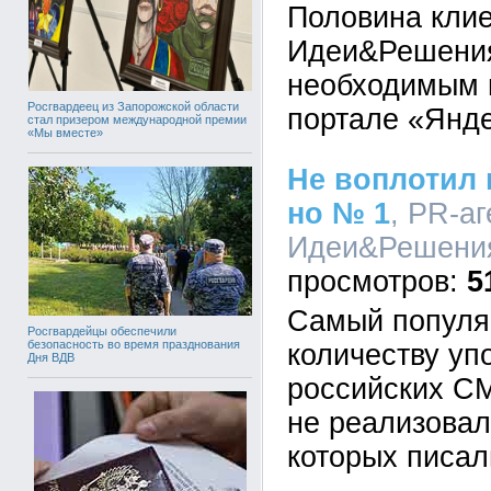
Половина клие
Идеи&Решения
необходимым 
Росгвардеец из Запорожской области
портале «Янд
стал призером международной премии
«Мы вместе»
Не воплотил 
но № 1
, PR-аг
Идеи&Решения,
5
Самый популя
Росгвардейцы обеспечили
безопасность во время празднования
количеству уп
Дня ВДВ
российских С
не реализовал
которых писал