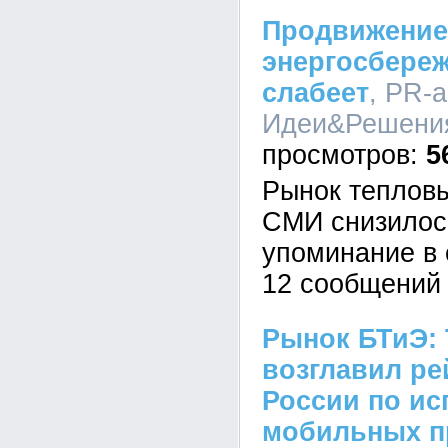
Продвижение
энергосбереж
слабеет
, PR-а
Идеи&Решения,
5
Рынок тепловы
СМИ снизилось
упоминание в 
12 сообщений 
Рынок БТиЭ: 
возглавил ре
России по и
мобильных п