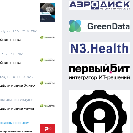
lytics, 17:58, 21.10.2025
ийского рынка
1:15, 17.10.2025
ийского рынка
cs, 10:10, 14.10.2025
сийского рынка бизнес-
омпания NeoAnalytics,
сийского рынка кормов
 среднем по рынку
,
ыли проанализированы