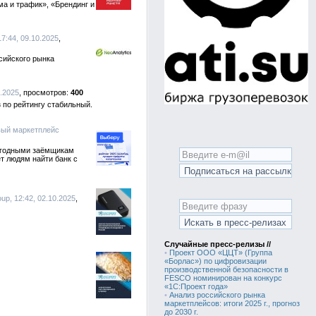
ма и трафик», «Брендинг и
7:44, 09.10.2025
сийского рынка
0.2025
400
 по рейтингу стабильный.
вый маркетплейс
выгодными заёмщикам
т людям найти банк с
p, 12:42, 02.10.2025
Случайные пресс-релизы //
•
Проект ООО «ЦЦТ» (Группа
«Борлас») по цифровизации
производственной безопасности в
FESCO номинирован на конкурс
«1С:Проект года»
•
Анализ российского рынка
маркетплейсов: итоги 2025 г., прогноз
до 2030 г.