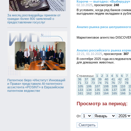
Короче — выгодно: «Выберу.ру» 
02.10.2025
248
В условиях, когда ряд банков сниж
выгодными людям вкладами в рубля
За месяц росгвардейцы приняли от
граждан более 800 заявлений о
предоставлении госуслуг
Анализ рынка риса шелушенного
Маркетинговое агентство DISCOVER
Анализ российского рынка кормов
22:21, 01.10.2025
307
В сентябре 2025 года исследовател
для домашних животных.
Страницы:
1
2
3
4
5
6
7
36
37
38
39
40
41
42
43
Патентное бюро «Институт Инноваций
71
72
73
74
75
76
77
78
и Права» представило AI-патентного
105
106
107
108
109
110
1
ассистента «POSINT» в Евразийском
133
134
135
136
137
138
1
патентном ведомстве
161
162
163
164
165
166
1
Просмотр за период:
От