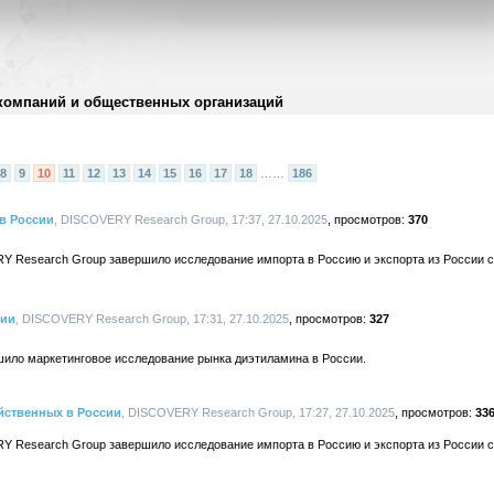
компаний и общественных организаций
8
9
10
11
12
13
14
15
16
17
18
……
186
в России
, DISCOVERY Research Group, 17:37, 27.10.2025
370
Y Research Group завершило исследование импорта в Россию и экспорта из России с
сии
, DISCOVERY Research Group, 17:31, 27.10.2025
327
ило маркетинговое исследование рынка диэтиламина в России.
йственных в России
, DISCOVERY Research Group, 17:27, 27.10.2025
33
Y Research Group завершило исследование импорта в Россию и экспорта из России с