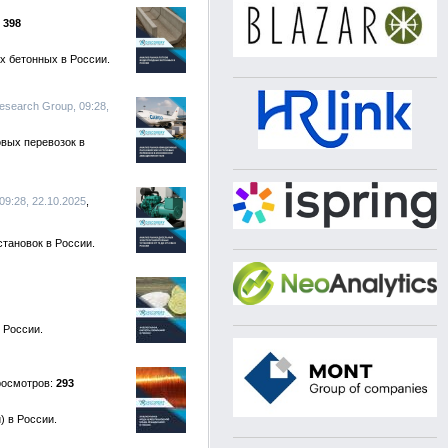
398
х бетонных в России.
search Group, 09:28,
вых перевозок в
9:28, 22.10.2025
тановок в России.
 России.
293
 в России.