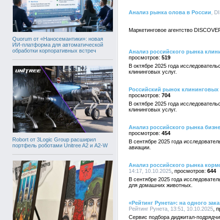
Анализ рынка олова в России
, D
Маркетинговое агентство DISCOVER
Quorum от «Наносемантики»: новая
ИИ-платформа для автоматической
обработки корпоративных встреч
Анализ российского рынка клининг
519
В октябре 2025 года исследователь
клининговых услуг.
Российский рынок клининговых усл
704
В октябре 2025 года исследователь
клининговых услуг.
Анализ российского рынка бизнес-
454
Robort от 3Logic Group расширил
В сентябре 2025 года исследовател
портфель роботами Unitree A2 и A2-W
авиации.
Анализ российского рынка кормов
14:17, 10.10.2025
644
В сентябре 2025 года исследовател
для домашних животных.
«Рейтинг Рунета»: на одного зак
Рейтинг Рунета, 13:51, 10.10.2025
Сервис подбора диджитал-подрядчи