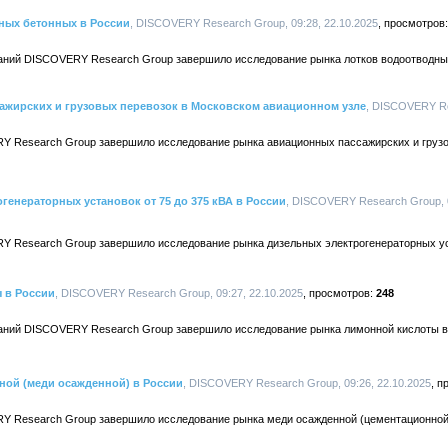
ных бетонных в России
, DISCOVERY Research Group, 09:28, 22.10.2025
аний DISCOVERY Research Group завершило исследование рынка лотков водоотводны
ажирских и грузовых перевозок в Московском авиационном узле
, DISCOVERY Re
Y Research Group завершило исследование рынка авиационных пассажирских и грузо
генераторных установок от 75 до 375 кВА в России
, DISCOVERY Research Group, 0
Y Research Group завершило исследование рынка дизельных электрогенераторных ус
 в России
, DISCOVERY Research Group, 09:27, 22.10.2025
248
аний DISCOVERY Research Group завершило исследование рынка лимонной кислоты в
ной (меди осажденной) в России
, DISCOVERY Research Group, 09:26, 22.10.2025
Y Research Group завершило исследование рынка меди осажденной (цементационной)