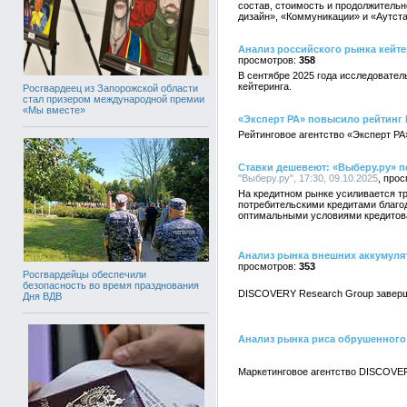
состав, стоимость и продолжительн
дизайн», «Коммуникации» и «Аутст
Анализ российского рынка кейтери
358
В сентябре 2025 года исследовател
кейтеринга.
Росгвардеец из Запорожской области
стал призером международной премии
«Мы вместе»
«Эксперт РА» повысило рейтинг 
Рейтинговое агентство «Эксперт РА
Ставки дешевеют: «Выберу.ру» п
"Выберу.ру", 17:30, 09.10.2025
На кредитном рынке усиливается т
потребительскими кредитами благод
оптимальными условиями кредитован
Анализ рынка внешних аккумуля
353
Росгвардейцы обеспечили
безопасность во время празднования
DISCOVERY Research Group заверши
Дня ВДВ
Анализ рынка риса обрушенного
Маркетинговое агентство DISCOVER