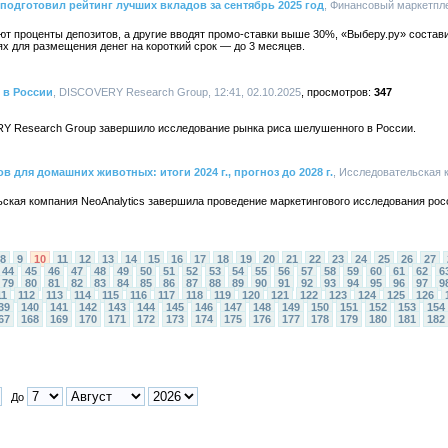
подготовил рейтинг лучших вкладов за сентябрь 2025 год
, Финансовый маркетпле
ают проценты депозитов, а другие вводят промо-ставки выше 30%, «Выберу.ру» состави
х для размещения денег на короткий срок — до 3 месяцев.
 в России
, DISCOVERY Research Group, 12:41, 02.10.2025
347
Y Research Group завершило исследование рынка риса шелушенного в России.
 для домашних животных: итоги 2024 г., прогноз до 2028 г.
, Исследовательская к
ьская компания NeoAnalytics завершила проведение маркетингового исследования рос
8
9
10
11
12
13
14
15
16
17
18
19
20
21
22
23
24
25
26
27
44
45
46
47
48
49
50
51
52
53
54
55
56
57
58
59
60
61
62
6
79
80
81
82
83
84
85
86
87
88
89
90
91
92
93
94
95
96
97
9
11
112
113
114
115
116
117
118
119
120
121
122
123
124
125
126
39
140
141
142
143
144
145
146
147
148
149
150
151
152
153
154
67
168
169
170
171
172
173
174
175
176
177
178
179
180
181
182
До