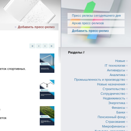
Пресс релизы сегодняшнего дня
Архив пресс-релизов
»
Добавить пресс-релиз
Добавить пресс-релиз
«
‹
›
»
Разделы
//
Новые
«
IT технологии
«
еток спортивных.
Антивирусы
«
Аналитика
«
Промышленность и производство
«
Новые назначения
«
Строительство
«
Сотрудничество
«
Недвижимость
«
Энергетика
«
Финансы
«
6
Банки
«
Пенсионный фонд
«
еток
Страхование
«
Микрофинансы
«