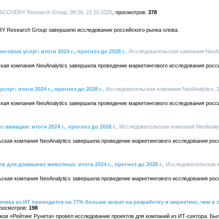
ISCOVERY Research Group, 09:26, 22.10.2025
378
Y Research Group завершило исследование российского рынка олова.
овых услуг: итоги 2024 г., прогноз до 2028 г.
, Исследовательская компания NeoAna
ская компания NeoAnalytics завершила проведение маркетингового исследования росс
уг: итоги 2024 г., прогноз до 2028 г.
, Исследовательская компания NeoAnalytics, 2
ская компания NeoAnalytics завершила проведение маркетингового исследования росс
авиации: итоги 2024 г., прогноз до 2028 г.
, Исследовательская компания NeoAnalyti
ьская компания NeoAnalytics завершила проведение маркетингового исследования рос
 для домашних животных: итоги 2024 г., прогноз до 2028 г.
, Исследовательская к
ьская компания NeoAnalytics завершила проведение маркетингового исследования рос
азчика из ИТ приходится на 77% больше затрат на разработку и маркетинг, чем в
198
ков «Рейтинг Рунета» провёл исследование проектов для компаний из ИТ-сектора. Б