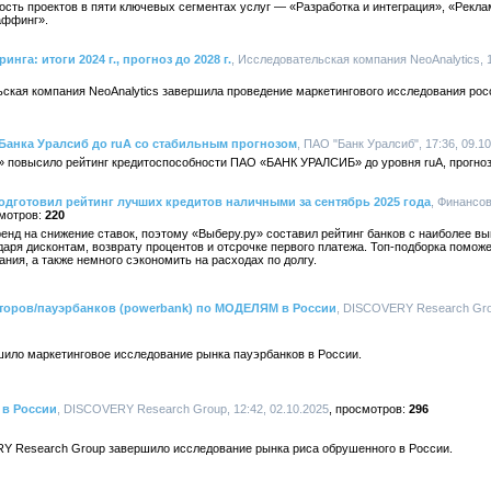
ость проектов в пяти ключевых сегментах услуг — «Разработка и интеграция», «Рекла
аффинг».
нга: итоги 2024 г., прогноз до 2028 г.
, Исследовательская компания NeoAnalytics, 1
ьская компания NeoAnalytics завершила проведение маркетингового исследования рос
Банка Уралсиб до ruА со стабильным прогнозом
, ПАО "Банк Уралсиб", 17:36, 09.1
» повысило рейтинг кредитоспособности ПАО «БАНК УРАЛСИБ» до уровня ruА, прогноз
одготовил рейтинг лучших кредитов наличными за сентябрь 2025 года
, Финансо
220
ренд на снижение ставок, поэтому «Выберу.ру» составил рейтинг банков с наиболее 
аря дисконтам, возврату процентов и отсрочке первого платежа. Топ-подборка поможе
ия, а также немного сэкономить на расходах по долгу.
торов/пауэрбанков (powerbank) по МОДЕЛЯМ в России
, DISCOVERY Research Grou
ло маркетинговое исследование рынка пауэрбанков в России.
 в России
, DISCOVERY Research Group, 12:42, 02.10.2025
296
Y Research Group завершило исследование рынка риса обрушенного в России.