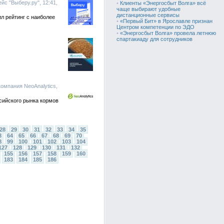
йс "Выберу.ру", 12:41,
•
Клиенты «Энергосбыт Волга» всё
чаще выбирают удобные
дистанционные сервисы
л рейтинг с наиболее
•
«Первый Бит» в Ярославле признан
Центром компетенции по ЭДО
•
«Энергосбыт Волга» провела летнюю
спартакиаду для сотрудников
омпания NeoAnalytics,
сийского рынка кормов
28
29
30
31
32
33
34
35
3
64
65
66
67
68
69
70
8
99
100
101
102
103
104
127
128
129
130
131
132
155
156
157
158
159
160
183
184
185
186