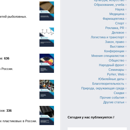
Культура, искусство
«
Образование, учеба
«
Наука
«
Медицина
«
сетей рыболовных.
Фармацевтика
«
Спорт
«
Реклама, PR
«
Деловое
«
Логистика и транспорт
«
Закон, право
«
Выставки
«
Конференции
«
Мнения специалистов
«
636
Общество
«
Народный фронт
«
 России.
Семинары
«
РуНет, Web
«
Юбилейные даты
«
Благотворительность
«
Природа, окружающая среда
«
Скидки
«
Прочие события
«
Другие статьи
«
336
Сегодня у нас публикуются
//
х пластиковых в России.