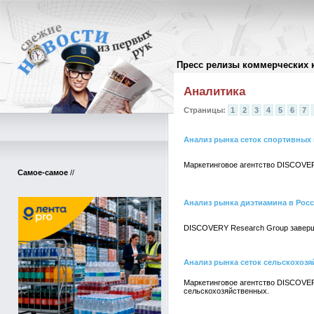
Пресс релизы коммерческих 
Архив пресс-релизов
//
Аналитика
Страницы:
1
2
3
4
5
6
7
Анализ рынка сеток спортивных 
Маркетинговое агентство DISCOVER
Самое-самое
//
Анализ рынка диэтиамина в Рос
DISCOVERY Research Group заверш
Анализ рынка сеток сельскохозя
Маркетинговое агентство DISCOVER
сельскохозяйственных.