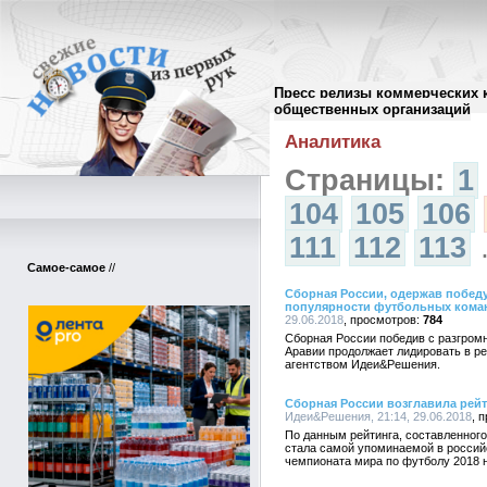
Пресс релизы коммерческих 
Архив пресс-релизов
//
общественных организаций
Аналитика
Страницы:
1
104
105
106
111
112
113
Самое-самое
//
Сборная России, одержав победу
популярности футбольных кома
29.06.2018
784
Сборная России победив с разгром
Аравии продолжает лидировать в р
агентством Идеи&Решения.
Сборная России возглавила рей
Идеи&Решения, 21:14, 29.06.2018
По данным рейтинга, составленног
стала самой упоминаемой в россий
чемпионата мира по футболу 2018 