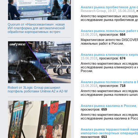
Анализ рынка пробиотиков для с
Research Group, 19:37, 15.06.2018
Агентство маркетинговых исследо
исследование рынка пробиотиков дл
Quorum от «Наносемантики»: новая
ИИ-платформа для автоматической
Анализ рынка ловильных работ 
обработки корпоративных встреч
15.06.2018
664
Маркетинговое агентство DISCOVE
ловильных работ в России.
Анализ рынка клинкерного кирп
15.06.2018
674
Агентство маркетинговых исследо
исследование рынка клинкерного и 
России.
Анализ рынка полевого шпата в 
15.06.2018
718
Robort от 3Logic Group расширил
Агентство маркетинговых исследо
портфель роботами Unitree A2 и A2-W
исследование рынка полевого шпата
Анализ рынка каолина в России
,
659
Агентство маркетинговых исследо
исследование рынка каолина в Росс
Анализ рынка терракотовой пане
импортно-экспортных операций)
653