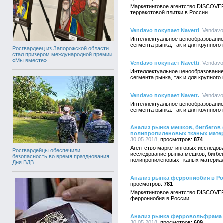
Маркетинговое агентство DISCOVE
терракотовой плитки в России.
Vendavo покупает Navetti
, Vendavo
Интеллектуальное ценообразование
сегмента рынка, так и для крупного
Росгвардеец из Запорожской области
стал призером международной премии
«Мы вместе»
Vendavo покупает Navetti
, Vendavo
Интеллектуальное ценообразование
сегмента рынка, так и для крупного
Vendavo покупает Navett.
, Vendavo
Интеллектуальное ценообразование
сегмента рынка, так и для крупного
Анализ рынка мешков, бигбегов (
полипропиленовых тканых мате
30.05.2018
874
Агентство маркетинговых исследо
Росгвардейцы обеспечили
исследование рынка мешков, бигбего
безопасность во время празднования
полипропиленовых тканых материал
Дня ВДВ
Анализ рынка феррониобия в Р
781
Маркетинговое агентство DISCOVE
феррониобия в России.
Анализ рынка ферровольфрама 
30.05.2018
609