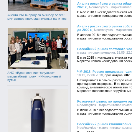
Анализ российского рынка облачн
2020 г.
, NeoAnalytics - маркетингова
В мае 2018 г. исследовательская к
«Лента PRO» продала бизнесу более 5
маркетингового исследования росси
млн литров прохладительных напитков
Анализ российского рынка собств
до 2020 г.
, NeoAnalytics - маркетинг
В апреле 2018 г. исследовательска
маркетингового исследования росс
Российский рынок тостового хлеба
маркетинговая компания, 19:05, 22.
В мае 2018 г. исследовательская к
маркетингового исследования росси
ЧМ-2018: Россия продолжает уди
АНО «Вдохновение» запускает
18:13, 22.06.2018
607
масштабный проект «Инклюзивный
путь»
Находящийся в самом разгаре чемп
преподносит сюрпризы. В то время
команд, аналитическое агентство 
мирового первенства в зарубежных
Розничный рынок по продаже одеж
NeoAnalytics - маркетинговая компан
В июне 2018 г. исследовательская 
маркетингового исследования розни
Российский рынок клининговых усл
NeoAnalytics - маркетинговая компан