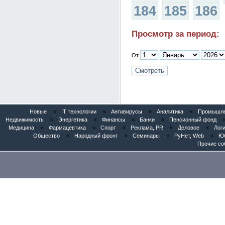
184
185
186
Просмотр за период:
От
Новые
«
IT технологии
«
Антивирусы
«
Аналитика
«
Промышлен
Недвижимость
«
Энергетика
«
Финансы
«
Банки
«
Пенсионный фонд
Медицина
«
Фармацевтика
«
Спорт
«
Реклама, PR
«
Деловое
«
Логи
Общество
«
Народный фронт
«
Семинары
«
РуНет, Web
«
Юб
Прочие со