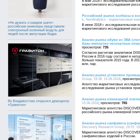
В мае 2018 г. исследовательская к
маркетингового исследования росси
Российский рынок колбасы и колб
г.
, NeoAnalytics - маркетинговая ком
«Не думать о каждом шаге»:
В июне 2018 г. исследовательская 
российские инженеры представили
маркетингового исследования росси
электронный коленный модуль для
людей после ампутации бедра
Анализ рынка обуви из ЭВА (эти
базы импортно-экспортных опер
735
Согласно расчетам аналитиков DIS
России в 2016 году составил в нату
больше показателя 2015 года. В 201
млн. пар.
Анализ рынка установок промы
Group, 19:38, 15.06.2018
Агентство маркетинговых исследо
исследование рынка установок пр
Анализ рынка клинкерной плитк
Во Владивостоке открылся демоцентр
15.06.2018
765
«Гравитон»
Маркетинговое агентство DISCOVE
российского рынка клинкерной плит
Анализ рынка санфаянса (санфая
Discovery Research Group, 19:37, 15
Маркетинговое агентство DISCOVE
санфаянсовых изделий в России.