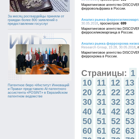
Маркетинговое агентство DISCOVE
ферровольфрама в России.
За месяц росгвардейцы приняли от
Анализ рынка ферросиликомарг
граждан более 800 заявлений о
30.05.2018
699
предоставлении госуслуг
Маркетинговое агентство DISCOVE
ферросиликомарганца в России.
Анализ рынка феррохрома низко
Research Group, 15:28, 30.05.2018
Маркетинговое агентство DISCOVE
феррохрома в России.
Страницы:
1
10
11
12
13
Патентное бюро «Институт Инноваций
и Права» представило AI-патентного
20
21
22
23
ассистента «POSINT» в Евразийском
патентном ведомстве
30
31
32
33
40
41
42
43
50
51
52
53
60
61
62
63