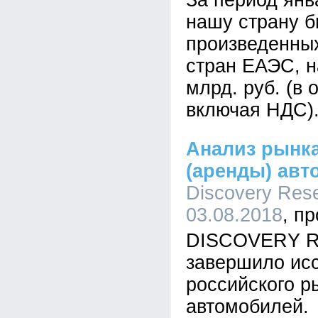
За период янва
нашу страну б
произведенных
стран ЕАЭС, н
млрд. руб. (в 
включая НДС)
Анализ рынка
(аренды) авт
Discovery Rese
03.08.2018
DISCOVERY Re
завершило ис
российского р
автомобилей.