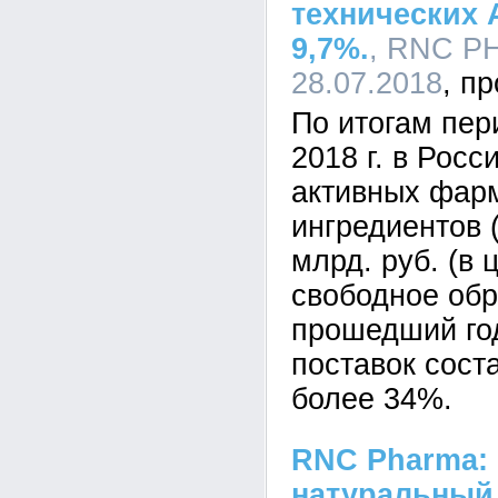
технических 
9,7%.
, RNC P
28.07.2018
По итогам пер
2018 г. в Рос
активных фар
ингредиентов 
млрд. руб. (в 
свободное обр
прошедший го
поставок сост
более 34%.
RNC Pharma: 
натуральный