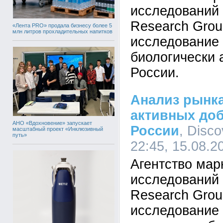
исследовани
Research Gro
«Лента PRO» продала бизнесу более 5
млн литров прохладительных напитков
исследование 
биологически 
России.
Анализ рынк
активных доб
АНО «Вдохновение» запускает
России
, Disc
масштабный проект «Инклюзивный
путь»
22:45, 15.08.2
Агентство мар
исследовани
Research Gro
исследование 