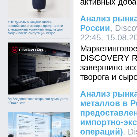
активных доба
Анализ рынка
«Не думать о каждом шаге»:
России
, Disc
российские инженеры представили
электронный коленный модуль для
людей после ампутации бедра
22:45, 15.08.2
Маркетинговое
DISCOVERY Re
завершило ис
творога и сыро
Анализ рынк
Во Владивостоке открылся демоцентр
металлов в Р
«Гравитон»
предоставле
импортно-эк
операций)
, D