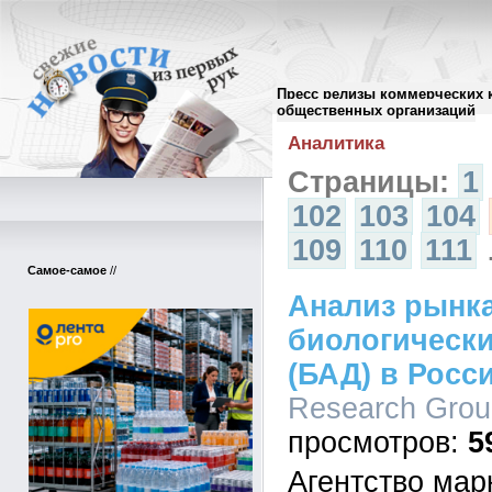
Пресс релизы коммерческих 
Архив пресс-релизов
//
общественных организаций
Аналитика
Страницы:
1
102
103
104
109
110
111
Самое-самое
//
Анализ рынк
биологически
(БАД) в Росс
Research Group
5
Агентство мар