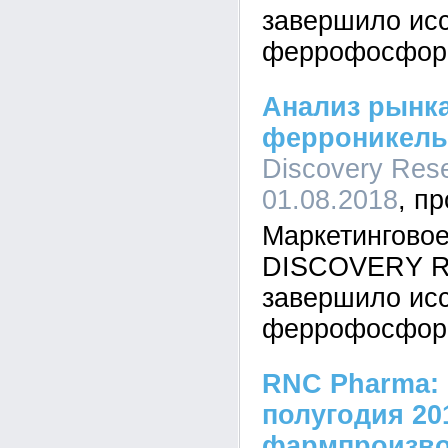
завершило ис
феррофосфора
Анализ рынк
ферроникель
Discovery Rese
01.08.2018
Маркетинговое
DISCOVERY Re
завершило ис
феррофосфора
RNC Pharma: 
полугодия 20
фармпроизво