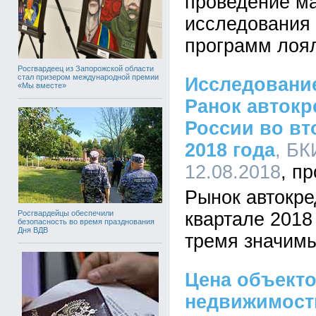
проведение ма
исследования 
программ лоял
Росгвардеец из Запорожской области
стал призером международной премии
Исследовани
«Мы вместе»
Ранок автокр
России во вт
2018 года
, БК
12.08.2018
Рынок автокре
квартале 2018
Росгвардейцы обеспечили
безопасность во время празднования
Дня ВДВ
тремя значим
Цена объект
недвижимост