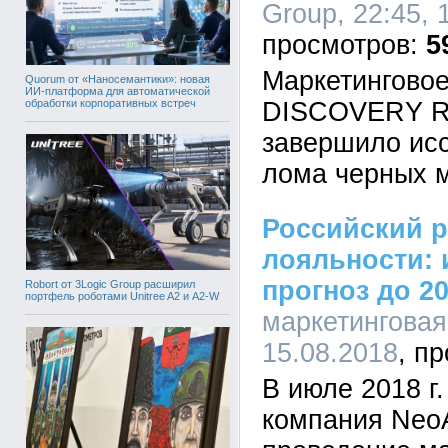
Group, 22:45, 
5
Маркетинговое
Quorum от «Наносемантики»: новая
ИИ-платформа для автоматической
обработки корпоративных встреч
DISCOVERY Re
завершило ис
лома черных м
Российский 
лояльности: и
прогноз до 20
Robort от 3Logic Group расширил
портфель роботами Unitree A2 и A2-W
маркетинговая
15.08.2018
В июле 2018 г
компания NeoA