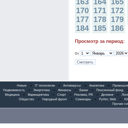
163
164
165
170
171
172
177
178
179
184
185
186
Просмотр за период:
От
Новые
«
IT технологии
«
Антивирусы
«
Аналитика
«
Промышлен
Недвижимость
«
Энергетика
«
Финансы
«
Банки
«
Пенсионный фонд
Медицина
«
Фармацевтика
«
Спорт
«
Реклама, PR
«
Деловое
«
Логи
Общество
«
Народный фронт
«
Семинары
«
РуНет, Web
«
Юб
Прочие со