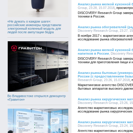
Анализ рынка мелкой кухонной 
Group, 23:28, 15.07.2018
DISCOVERY Research Group заверш
техники в России.
«Не думать о каждом шаге»:
российские инженеры представили
Анализ рынка обогревателей (ра
электронный коленный модуль для
Discovery Research Group, 23:27, 15
людей после ампутации бедра
В ноябре 2017 г. маркетинговое а
исследование рынка обогревателей 
Анализ рынка мелкой кухонной 
напитков в России
, Discovery Res
DISCOVERY Research Group заверш
техники для приготовления пищи и н
Анализ рынка бытовых (универс
России (с предоставлением баз
Research Group, 23:26, 15.07.2018
Маркетинговое агентство DISCOVE
бытовых аппаратов высокого давле
Во Владивостоке открылся демоцентр
Анализ рынка хирургических мат
«Гравитон»
Discovery Research Group, 23:26, 15
Агентство маркетинговых исследо
исследование рынка хирургических 
Анализ рынка хирургических мат
Discovery Research Group, 23:24, 15
Агентство маркетинговых исследо