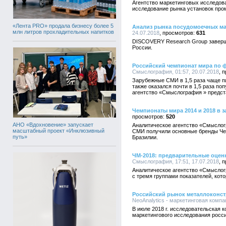
Агентство маркетинговых исследо
исследование рынка установок пр
«Лента PRO» продала бизнесу более 5
Анализ рынка посудомоечных м
млн литров прохладительных напитков
24.07.2018
631
DISCOVERY Research Group заверш
России.
Российский чемпионат мира по ф
Смыслография, 01:57, 20.07.2018
Зарубежные СМИ в 1,5 раза чаще п
также оказался почти в 1,5 раза по
агентство «Смыслография » предст
Чемпионаты мира 2014 и 2018 в
520
АНО «Вдохновение» запускает
Аналитическое агентство «Смыслог
масштабный проект «Инклюзивный
СМИ получили основные бренды Чем
путь»
Бразилии.
ЧМ-2018: предварительные оцен
Смыслография, 17:51, 17.07.2018
Аналитическое агентство «Смыслог
с тремя группами показателей, кот
Российский рынок металлоконструк
NeoAnalytics - маркетинговая компан
В июле 2018 г. исследовательская 
маркетингового исследования росс