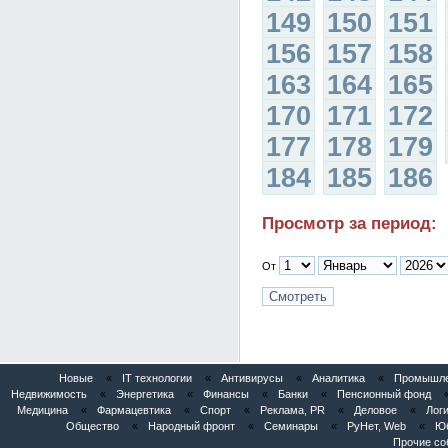
149
150
151
156
157
158
163
164
165
170
171
172
177
178
179
184
185
186
Просмотр за период:
От
Новые
«
IT технологии
«
Антивирусы
«
Аналитика
«
Промышлен
Недвижимость
«
Энергетика
«
Финансы
«
Банки
«
Пенсионный фонд
Медицина
«
Фармацевтика
«
Спорт
«
Реклама, PR
«
Деловое
«
Логи
Общество
«
Народный фронт
«
Семинары
«
РуНет, Web
«
Юб
Прочие со