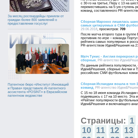
с 30-го на третье, Перу с 13 на шес
переместившись на 5-ую ступень 
команд, составленного PR-агентст
За месяц росгвардейцы приняли от
граждан более 800 заявлений о
Сборная Марокко лишилась шанс
предоставлении госуслуг
самых цитируемых в СМИ футбо
29.06.2018
709
После матча второго тура в группе 
противник по игре – команда Порту
рейтинга самых популярных в росс
PR-агентством Идеи&Решения на 2
Матч Тунис - Англия перекроил
сборных
, PR-агентство Идеи&Решен
По данным рейтинга популярности, 
Идеи&Решения, сборные Англии и Т
российских СМИ футбольных коман
Сборная Исландии вошла в топ-
Патентное бюро «Институт Инноваций
команд
, PR-агентство Идеи&Решени
и Права» представило AI-патентного
ассистента «POSINT» в Евразийском
С 15 по 18 июня команда Исландии 
патентном ведомстве
поднявшись с 17 на 10 место. Эта 
«Рейтинг популярности футбольных
Идеи&Решения и включающего анали
Страницы:
1
10
11
12
13