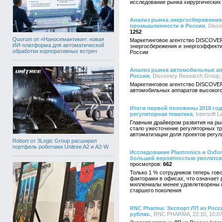
исследование рынка хирургических 
Анализ рынка энергосбережения
промышленности в России
, Disc
1252
Quorum от «Наносемантики»: новая
Маркетинговое агентство DISCOVE
ИИ-платформа для автоматической
энергосбережения и энергоэффекти
обработки корпоративных встреч
России
Анализ рынка автомобильных ап
России
, Discovery Research Group, 
Маркетинговое агентство DISCOVE
автомобильных аппаратов высокого
Итоги первой половины 2018 год
регуляторная тематика
, Intersoft 
Главным драйвером развития на рын
стало ужесточение регуляторных тр
автоматизации доля проектов регу
Robort от 3Logic Group расширил
портфель роботами Unitree A2 и A2-W
Исследование Plantronics и Oxf
большей вероятностью уволятся 
662
Только 1 % сотрудников теперь гов
факторами в офисах, что означает р
миллениалы менее удовлетворены п
старшего поколения
RNC Pharma: Экспорт ЛП из России
рублях.
, RNC PHARMA, 22:10, 10.0