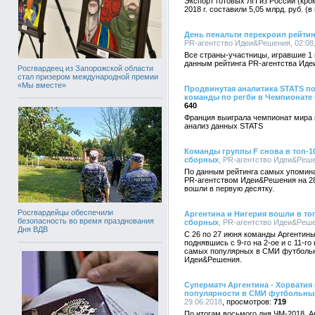
Экспорт готовых ЛП из России (кро
2018 г. составили 5,05 млрд. руб. 
День пенальти перекроил рейти
PR-агентство Идеи&Решения, 02:08,
Все страны-участницы, игравшие 1 
данным рейтинга PR-агентства Ид
Росгвардеец из Запорожской области
стал призером международной премии
«Мы вместе»
Продвинутая аналитика STATS п
команды по регби в Чемпионате
640
Франция выиграла чемпионат мира по
анализ данных STATS
Команды группы F снова в топ-
сборных
, PR-агентство Идеи&Решен
По данным рейтинга самых упомин
PR-агентством Идеи&Решения на 28
вошли в первую десятку.
Росгвардейцы обеспечили
Аргентина и Нигерия вошли в т
безопасность во время празднования
сборных
, PR-агентство Идеи&Решен
Дня ВДВ
С 26 по 27 июня команды Аргентины
поднявшись с 9-го на 2-ое и с 11-г
самых популярных в СМИ футбольн
Идеи&Решения.
Суперматч Аргентина - Хорватия
популярности в СМИ футбольны
29.06.2018
719
По итогам восьмого дня ЧМ-2018, Ар