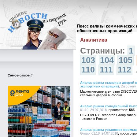
Пресс релизы коммерческих 
Архив пресс-релизов
//
общественных организаций
Аналитика
Страницы:
1
103
104
105
110
111
112
Самое-самое
//
Анализ рынка стальных дверей в
экспортных операций)
, Discovery
Маркетинговое агентство DISCOVE
стальных дверей в России.
Анализ рынка холодильной быто
01:19, 24.07.2018
585
DISCOVERY Research Group заверш
техники в России.
Анализ рынка установок промы
Group, 01:18, 24.07.2018