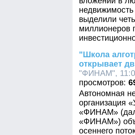
вложений в л
недвижимость
выделили чет
миллионеров 
инвестиционно
"Школа алгот
открывает дв
"ФИНАМ", 11:0
6
Автономная н
организация «
«ФИНАМ» (дал
«ФИНАМ») объ
осеннего пото