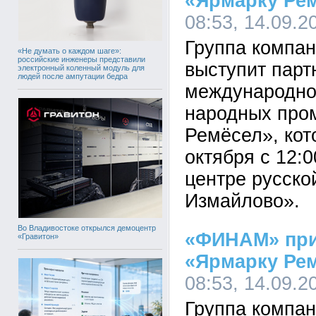
«Ярмарку Ре
08:53, 14.09.2
Группа компа
«Не думать о каждом шаге»:
российские инженеры представили
выступит парт
электронный коленный модуль для
людей после ампутации бедра
международно
народных про
Ремёсел», кот
октября с 12:0
центре русско
Измайлово».
Во Владивостоке открылся демоцентр
«ФИНАМ» при
«Гравитон»
«Ярмарку Ре
08:53, 14.09.2
Группа компа