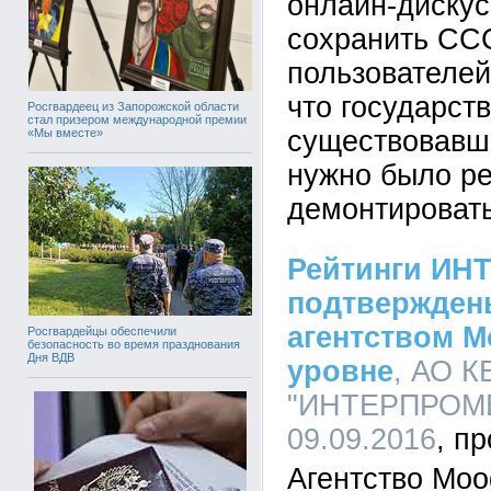
онлайн-диску
сохранить СС
пользователей
что государст
Росгвардеец из Запорожской области
стал призером международной премии
существовавши
«Мы вместе»
нужно было ре
демонтировать
Рейтинги И
подтвержден
агентством M
Росгвардейцы обеспечили
безопасность во время празднования
Дня ВДВ
уровне
, АО К
"ИНТЕРПРОМБА
09.09.2016
Агентство Mood