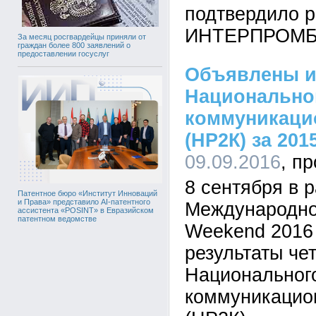
подтвердило р
ИНТЕРПРОМБ
За месяц росгвардейцы приняли от
граждан более 800 заявлений о
предоставлении госуслуг
Объявлены и
Национальног
коммуникаци
(НР2К) за 201
09.09.2016
8 сентября в 
Патентное бюро «Институт Инноваций
и Права» представило AI-патентного
Международног
ассистента «POSINT» в Евразийском
патентном ведомстве
Weekend 2016
результаты че
Национального
коммуникацио