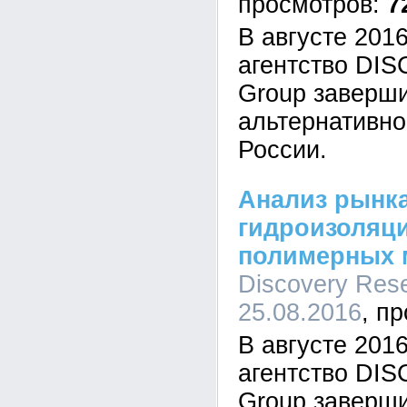
7
В августе 201
агентство DI
Group заверш
альтернативно
России.
Анализ рынк
гидроизоляц
полимерных 
Discovery Rese
25.08.2016
В августе 201
агентство DI
Group заверш