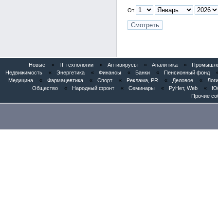
От
Новые
«
IT технологии
«
Антивирусы
«
Аналитика
«
Промышлен
Недвижимость
«
Энергетика
«
Финансы
«
Банки
«
Пенсионный фонд
Медицина
«
Фармацевтика
«
Спорт
«
Реклама, PR
«
Деловое
«
Логи
Общество
«
Народный фронт
«
Семинары
«
РуНет, Web
«
Юб
Прочие со