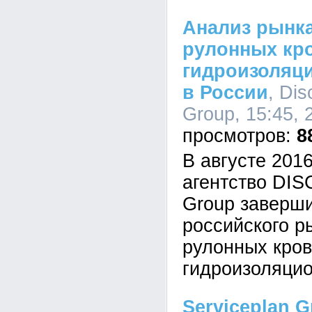
Анализ рынк
рулонных кр
гидроизоляц
в России
, Di
Group, 15:45, 
8
В августе 201
агентство DI
Group заверш
российского р
рулонных кро
гидроизоляци
Serviceplan 