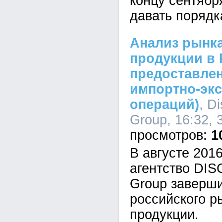
концу сентябр
давать порядк
Анализ рынк
продукции в 
предоставле
импортно-эк
операций)
, D
Group, 16:32, 
1
В августе 201
агентство DI
Group заверш
российского р
продукции.