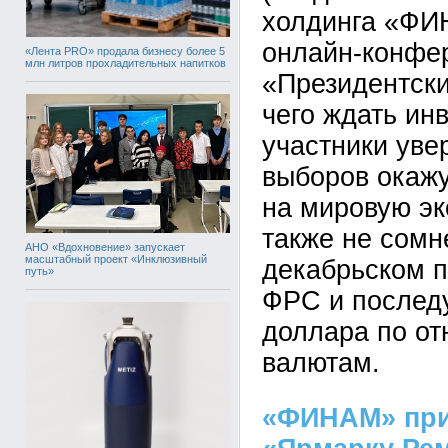
холдинга «ФИ
онлайн-конфе
«Лента PRO» продала бизнесу более 5
млн литров прохладительных напитков
«Президентск
чего ждать ин
участники уве
выборов окажу
на мировую эк
также не сомн
АНО «Вдохновение» запускает
масштабный проект «Инклюзивный
декабрьском 
путь»
ФРС и послед
доллара по от
валютам.
«ФИНАМ» при