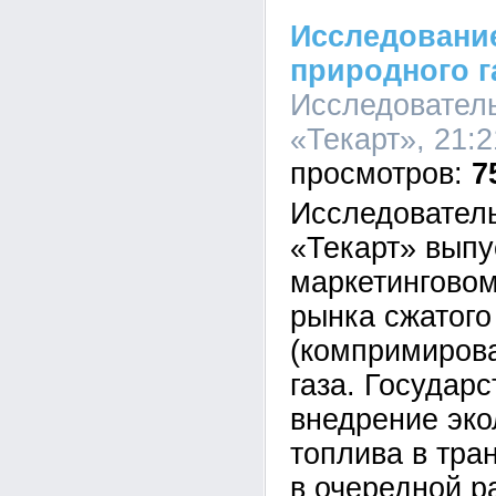
Исследование
природного г
Исследовател
«Текарт», 21:2
7
Исследовател
«Текарт» выпу
маркетингово
рынка сжатого
(компримирова
газа. Государ
внедрение эко
топлива в тра
в очередной р