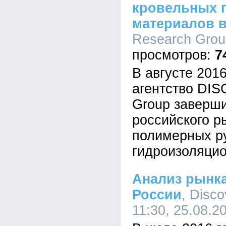
кровельных 
материалов в
Research Group
7
В августе 201
агентство DI
Group заверш
российского р
полимерных р
гидроизоляци
Анализ рынка
России
, Disc
11:30, 25.08.2