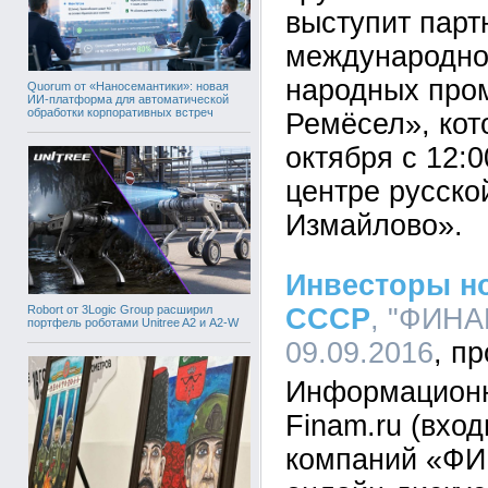
выступит парт
международно
народных про
Quorum от «Наносемантики»: новая
ИИ-платформа для автоматической
обработки корпоративных встреч
Ремёсел», кот
октября с 12:0
центре русско
Измайлово».
Инвесторы н
Robort от 3Logic Group расширил
СССР
, "ФИНАМ
портфель роботами Unitree A2 и A2-W
09.09.2016
Информационн
Finam.ru (вход
компаний «ФИ