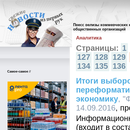
Пресс релизы коммерческих 
Архив пресс-релизов
//
общественных организаций
Аналитика
Страницы:
1
127
128
129
134
135
136
Самое-самое
//
Итоги выбор
переформати
экономику
, "
14.09.2016
Информационн
(входит в сос