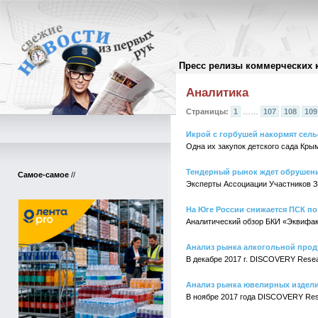
Пресс релизы коммерческих 
Архив пресс-релизов
//
Аналитика
Страницы:
1
……
107
108
109
Икрой с горбушей накормят сел
Одна их закупок детского сада Кры
Тендерный рынок ждет обрушен
Самое-самое
//
Эксперты Ассоциации Участников З
На Юге России снижается ПСК п
Аналитический обзор БКИ «Эквифак
Анализ рынка алкогольной проду
В декабре 2017 г. DISCOVERY Resea
Анализ рынка ювелирных изделий
В ноябре 2017 года DISCOVERY Res