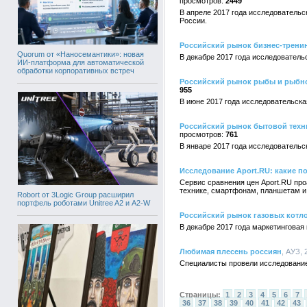
2449
В апреле 2017 года исследовательс
России.
Российский рынок бизнес-тренинго
Quorum от «Наносемантики»: новая
В декабре 2017 года исследователь
ИИ-платформа для автоматической
обработки корпоративных встреч
Российский рынок рыбы и рыбной 
955
В июне 2017 года исследовательска
Российский рынок бытовой техник
761
В январе 2017 года исследовательс
Исследование Aport.RU: какие п
Сервис сравнения цен Aport.RU про
технике, смартфонам, планшетам и
Robort от 3Logic Group расширил
портфель роботами Unitree A2 и A2-W
Российский рынок газовых котлов:
В декабре 2017 года маркетинговая
Любимая плесень россиян
, АУЗ, 
Специалисты провели исследование
Страницы:
1
2
3
4
5
6
7
36
37
38
39
40
41
42
43