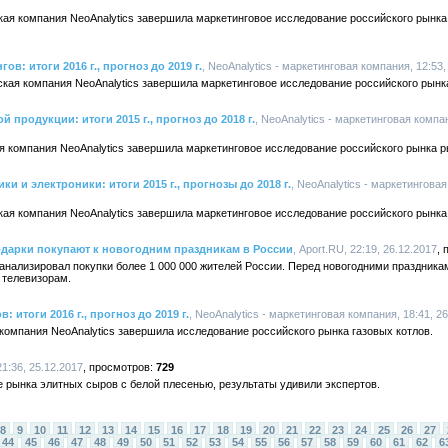
кая компания NeoAnalytics завершила маркетинговое исследование российского рынка
в: итоги 2016 г., прогноз до 2019 г.
, NeoAnalytics - маркетинговая компания, 12:53,
ская компания NeoAnalytics завершила маркетинговое исследование российского рынка
продукции: итоги 2015 г., прогноз до 2018 г.
, NeoAnalytics - маркетинговая компан
я компания NeoAnalytics завершила маркетинговое исследование российского рынка 
и и электроники: итоги 2015 г., прогнозы до 2018 г.
, NeoAnalytics - маркетинговая
кая компания NeoAnalytics завершила маркетинговое исследование российского рынка 
одарки покупают к новогодним праздникам в России
, Aport.RU, 22:19, 26.12.2017
анализировал покупки более 1 000 000 жителей России. Перед новогодними праздник
 телевизорам.
 итоги 2016 г., прогноз до 2019 г.
, NeoAnalytics - маркетинговая компания, 18:41, 2
 компания NeoAnalytics завершила исследование российского рынка газовых котлов.
21:36, 25.12.2017
729
 рынка элитных сыров с белой плесенью, результаты удивили экспертов.
8
9
10
11
12
13
14
15
16
17
18
19
20
21
22
23
24
25
26
27
44
45
46
47
48
49
50
51
52
53
54
55
56
57
58
59
60
61
62
6