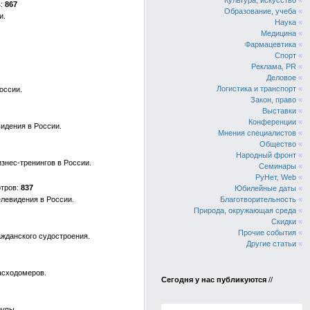
Культура, искусство
«
867
Образование, учеба
«
и.
Наука
«
Медицина
«
Фармацевтика
«
Спорт
«
Реклама, PR
«
Деловое
«
Логистика и транспорт
«
оссии.
Закон, право
«
Выставки
«
Конференции
«
идения в России.
Мнения специалистов
«
Общество
«
Народный фронт
«
знес-тренингов в России.
Семинары
«
РуНет, Web
«
837
Юбилейные даты
«
левидения в России.
Благотворительность
«
Природа, окружающая среда
«
Скидки
«
Прочие события
«
жданского судостроения.
Другие статьи
«
асходомеров.
Сегодня у нас публикуются
//
рупы.