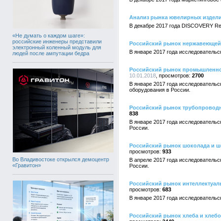
Анализ рынка ювелирных издели
В декабре 2017 года DISCOVERY Re
«Не думать о каждом шаге»:
российские инженеры представили
Российский рынок нержавеющей ста
электронный коленный модуль для
В январе 2017 года исследовательс
людей после ампутации бедра
Российский рынок промышленного 
10.01.2018
2700
В январе 2017 года исследовательс
оборудования в России.
Российский рынок трубопроводной
838
В январе 2017 года исследовательс
России.
Российский рынок шоколада и шок
933
Во Владивостоке открылся демоцентр
В апреле 2017 года исследовательс
«Гравитон»
России.
Российский рынок интеллектуальны
683
В январе 2017 года исследовательс
Российский рынок хлеба и хлебобу