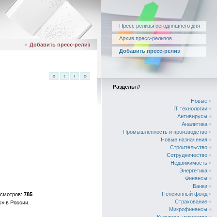
Пресс релизы сегодняшнего дня
Архив пресс-релизов
»
Добавить пресс-релиз
Добавить пресс-релиз
«
‹
›
»
Разделы
//
Новые
«
IT технологии
«
Антивирусы
«
Аналитика
«
Промышленность и производство
«
Новые назначения
«
Строительство
«
Сотрудничество
«
Недвижимость
«
Энергетика
«
Финансы
«
Банки
«
Пенсионный фонд
«
785
Страхование
«
» в России.
Микрофинансы
«