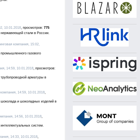
2, 10.01.2018
775
а нержавеющей стали в России.
тинговая компания, 15:02,
а промышленного газового
ия, 14:59, 10.01.2018
а трубопроводной арматуры в
 компания, 14:59, 10.01.2018
а шоколада и шоколадных изделий в
омпания, 14:56, 10.01.2018
 интеллектуальных систем.
пания, 14:33, 10.01.2018