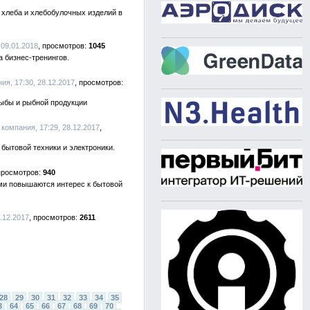
 хлеба и хлебобулочных изделий в
 09.01.2018
1045
 бизнес-тренингов.
ия, 17:30, 28.12.2017
рыбы и рыбной продукции
 компания, 17:29, 28.12.2017
бытовой техники и электроники.
940
ами повышаются интерес к бытовой
6.12.2017
2611
28
29
30
31
32
33
34
35
3
64
65
66
67
68
69
70