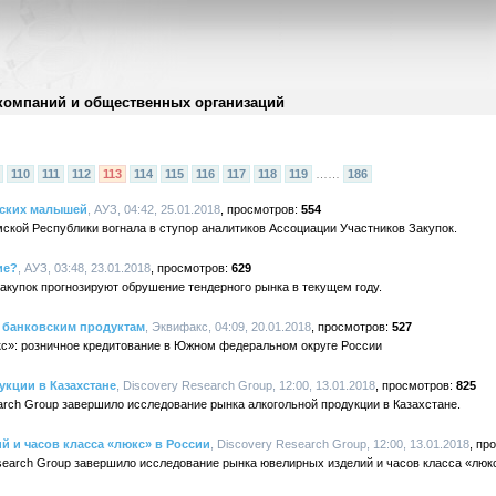
компаний и общественных организаций
110
111
112
113
114
115
116
117
118
119
……
186
ьских малышей
, АУЗ, 04:42, 25.01.2018
554
мской Республики вогнала в ступор аналитиков Ассоциации Участников Закупок.
ие?
, АУЗ, 03:48, 23.01.2018
629
акупок прогнозируют обрушение тендерного рынка в текущем году.
о банковским продуктам
, Эквифакс, 04:09, 20.01.2018
527
с»: розничное кредитование в Южном федеральном округе России
кции в Казахстане
, Discovery Research Group, 12:00, 13.01.2018
825
rch Group завершило исследование рынка алкогольной продукции в Казахстане.
 и часов класса «люкс» в России
, Discovery Research Group, 12:00, 13.01.2018
earch Group завершило исследование рынка ювелирных изделий и часов класса «люкс