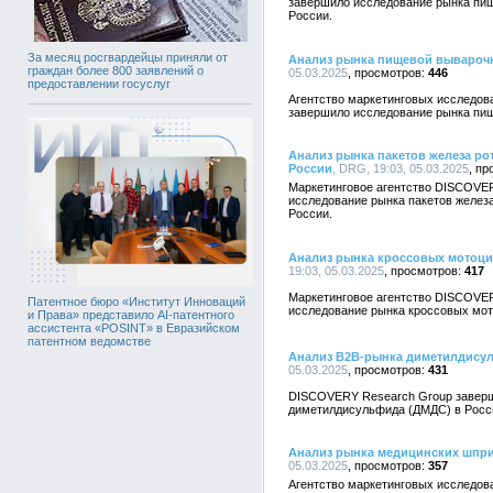
завершило исследование рынка пищ
России.
За месяц росгвардейцы приняли от
Анализ рынка пищевой выварочно
граждан более 800 заявлений о
05.03.2025
446
предоставлении госуслуг
Агентство маркетинговых исследо
завершило исследование рынка пищ
Анализ рынка пакетов железа рот
России
, DRG, 19:03, 05.03.2025
Маркетинговое агентство DISCOVE
исследование рынка пакетов железа
России.
Анализ рынка кроссовых мотоцикл
19:03, 05.03.2025
417
Маркетинговое агентство DISCOVE
Патентное бюро «Институт Инноваций
исследование рынка кроссовых мотоц
и Права» представило AI-патентного
ассистента «POSINT» в Евразийском
патентном ведомстве
Анализ B2B-рынка диметилдису
05.03.2025
431
DISCOVERY Research Group заверш
диметилдисульфида (ДМДС) в Росс
Анализ рынка медицинских шпри
05.03.2025
357
Агентство маркетинговых исследо