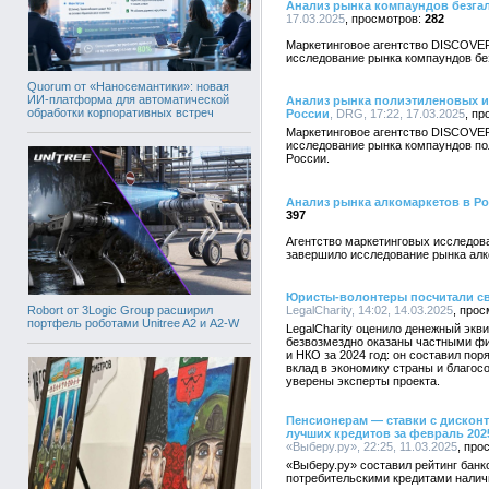
Анализ рынка компаундов безга
17.03.2025
282
Маркетинговое агентство DISCOVE
исследование рынка компаундов бе
Quorum от «Наносемантики»: новая
ИИ-платформа для автоматической
Анализ рынка полиэтиленовых 
обработки корпоративных встреч
России
, DRG, 17:22, 17.03.2025
Маркетинговое агентство DISCOVE
исследование рынка компаундов по
России.
Анализ рынка алкомаркетов в Р
397
Агентство маркетинговых исследо
завершило исследование рынка алк
Юристы-волонтеры посчитали св
Robort от 3Logic Group расширил
LegalCharity, 14:02, 14.03.2025
портфель роботами Unitree A2 и A2-W
LegalCharity оценило денежный экв
безвозмездно оказаны частными 
и НКО за 2024 год: он составил пор
вклад в экономику страны и благос
уверены эксперты проекта.
Пенсионерам — ставки с дисконт
лучших кредитов за февраль 202
«Выберу.ру», 22:25, 11.03.2025
«Выберу.ру» составил рейтинг бан
потребительскими кредитами нали