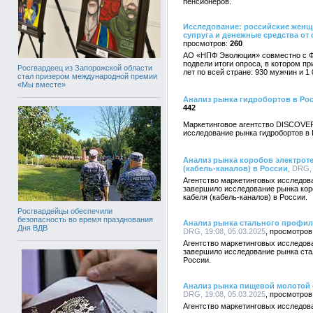
пенсионеров.
Исследование: российские женщ
супруга и денежные средства от
260
АО «НПФ Эволюция» совместно с Ф
подвели итоги опроса, в котором пр
Росгвардеец из Запорожской области
лет по всей стране: 930 мужчин и 1
стал призером международной премии
«Мы вместе»
Анализ рынка гидробортов в Ро
442
Маркетинговое агентство DISCOVE
исследование рынка гидробортов в 
Анализ рынка коробов электроте
(кабель-каналов) в России
, DRG,
Агентство маркетинговых исследо
завершило исследование рынка кор
кабеля (кабель-каналов) в России.
Росгвардейцы обеспечили
безопасность во время празднования
Анализ рынка стального профил
Дня ВДВ
DRG, 19:08, 05.03.2025
Агентство маркетинговых исследо
завершило исследование рынка стал
России.
Анализ рынка пищевой молотой 
DRG, 19:08, 05.03.2025
Агентство маркетинговых исследо