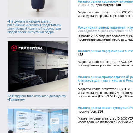
Анализ рынка каркасно-тентовых
26.03.2025
780
Маркетинговое агентство DISCOVE
исследование рынка каркасно-тенто
«Не думать о каждом шаге»:
российские инженеры представили
Российский рынок платежей: итоги
электронный коленный модуль для
Исследовательская компания NeoAnal
людей после ампутации бедра
В марте 2025 года исследовательск
проведение маркетингового исследо
Анализ рынка парфюмерии в Ро
428
Маркетинговое агентство DISCOVE
исследование российского рынка 
Анализ рынка производителей р
клапанов для газа и нефти в Рос
357
Маркетинговое агентство DISCOVE
исследование рынка регуляторов д
Во Владивостоке открылся демоцентр
нефти и газа (PN 6,3 МПа, Ду 100 м
«Гравитон»
Анализ рынка семян кунжута в Р
236
Маркетинговое агентство DISCOVE
исследование импорта в Россию и э