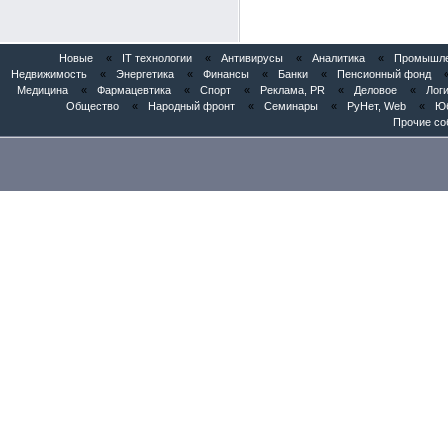
Новые
«
IT технологии
«
Антивирусы
«
Аналитика
«
Промышлен
Недвижимость
«
Энергетика
«
Финансы
«
Банки
«
Пенсионный фонд
Медицина
«
Фармацевтика
«
Спорт
«
Реклама, PR
«
Деловое
«
Логи
Общество
«
Народный фронт
«
Семинары
«
РуНет, Web
«
Юб
Прочие со