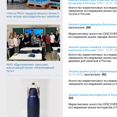
Анализ рынка труб и фитингов 
из чугуна в России
, DRG, 16:32, 2
Агентство маркетинговых исследо
завершило исследование рынка тру
«Лента PRO» продала бизнесу более 5
чугуна в России.
млн литров прохладительных напитков
Анализ рынка заводов бетонных
269
Маркетинговое агентство DISCOVE
исследование рынка заводов бетон
Анализ рынка шкафов холодиль
напитков в России
, DRG, 16:30, 2
Агентство маркетинговых исследо
завершило исследование рынка шк
дверями для напитков в России.
АНО «Вдохновение» запускает
масштабный проект «Инклюзивный
путь»
Анализ рынка услуг стерилизац
28.03.2025
302
Агентство маркетинговых исследо
завершило исследование рынка усл
Анализ рынка мотоциклов в Рос
316
Маркетинговое агентство DISCOVE
исследование рынка мотоциклов в 