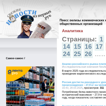
Пресс релизы коммерческих 
Архив пресс-релизов
//
общественных организаций
Аналитика
Страницы:
1
14
15
16
17
24
25
26
…
Самое-самое
//
Анализ российского рынка платеже
Исследовательская компания NeoAnal
В марте 2025 года исследовательск
проведение маркетингового исследо
Россия достигла рекордного ур
происхождения – 27,9 кг на чело
16:43, 28.03.2025
311
Потребление белка животного проис
исторический максимум – 27,9 кг на
году, когда показатель составлял ок