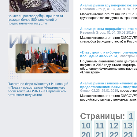
Анализ рынка грузоперевозок в
Research Group, 01:04, 30.01.2019
Маркетинговое агентство DISCOVE
За месяц росгвардейцы приняли от
грузоперевозок воздушным транспо
граждан более 800 заявлений о
предоставлении госуслуг
Анализ рынка переработки стекл
Research Group, 01:04, 30.01.2019
Маркетинговое агентство DISCOVE
стеклобоя (отходов стекла) в Росси
«Главстрой»: наиболее популярн
площадью 40-55 кв. м
, Главстрой, 
По данным аналитического центра 
покупки в 2018 году стали квартиры
обусловлен функциональностью пла
«Главстрой».
Анализ рынка станков-качалок 
Патентное бюро «Институт Инноваций
предоставлением базы импортно
и Права» представило AI-патентного
Group, 02:23, 25.01.2019
ассистента «POSINT» в Евразийском
патентном ведомстве
Маркетинговое агентство DISCOVE
российского рынка станков-качало
Страницы:
1
10
11
12
13
20
21
22
23