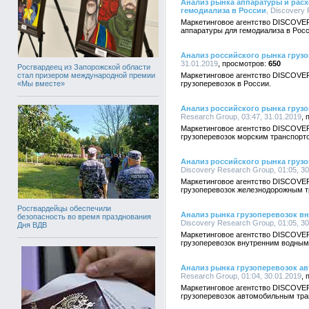
Анализ рынка аппаратуры и расх
гемодиализа в России
, Discovery
Маркетинговое агентство DISCOVER
аппаратуры для гемодиализа в Росс
Анализ российского рынка груз
31.01.2019
650
Росгвардеец из Запорожской области
стал призером международной премии
Маркетинговое агентство DISCOVE
«Мы вместе»
грузоперевозок в России.
Анализ российского рынка груз
Research Group, 03:47, 31.01.2019
Маркетинговое агентство DISCOVE
грузоперевозок морским транспорто
Анализ российского рынка груз
Discovery Research Group, 01:05, 30
Маркетинговое агентство DISCOVE
грузоперевозок железнодорожным т
Росгвардейцы обеспечили
Анализ рынка грузоперевозок в
безопасность во время празднования
Discovery Research Group, 01:05, 30
Дня ВДВ
Маркетинговое агентство DISCOVE
грузоперевозок внутренним водным
Анализ рынка грузоперевозок а
Research Group, 01:04, 30.01.2019
Маркетинговое агентство DISCOVE
грузоперевозок автомобильным тра