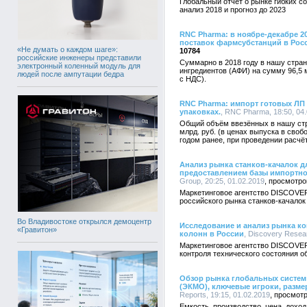
Глобальный отчет о рынке гибких со
анализ 2018 и прогноз до 2023
RNC Pharma: в ноябре-декабре 2
поставок фармсубстанций в Рос
«Не думать о каждом шаге»:
10784
российские инженеры представили
Суммарно в 2018 году в нашу стра
электронный коленный модуль для
ингредиентов (АФИ) на сумму 96,5 
людей после ампутации бедра
с НДС).
RNC Pharma: импорт готовых ЛП в
упаковках.
, RNC Pharma, 18:50, 04
Общий объём ввезённых в нашу стра
млрд. руб. (в ценах выпуска в своб
годом ранее, при проведении расчёт
Анализ рынка станков-качалок 
предоставлением базы импортно
Group, 20:25, 01.02.2019
Маркетинговое агентство DISCOVE
российского рынка станков-качало
Во Владивостоке открылся демоцентр
Исследование и анализ рынка ко
«Гравитон»
колонн в России
, Discovery Resea
Маркетинговое агентство DISCOVE
контроля технического состояния о
Обзор рынка глобальных систем
(ЭКМО), ключевые игроки, размер
Reports, 19:15, 01.02.2019
Емкость, производство, цена, дохо