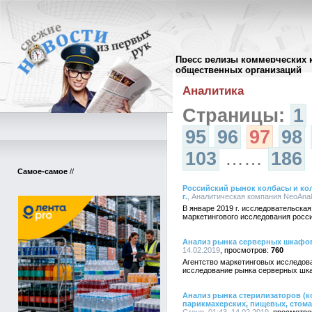
Пресс релизы коммерческих 
Архив пресс-релизов
//
общественных организаций
Аналитика
Страницы:
1
95
96
97
98
103
……
186
Самое-самое
//
Российский рынок колбасы и колб
г.
, Аналитическая компания NeoAnaly
В январе 2019 г. исследовательска
маркетингового исследования росси
Анализ рынка серверных шкафов
14.02.2019
760
Агентство маркетинговых исследо
исследование рынка серверных шка
Анализ рынка стерилизаторов (к
парикмахерских, пищевых, стома