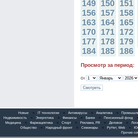
149
150
151
156
157
158
163
164
165
170
171
172
177
178
179
184
185
186
Просмотр за период:
От
Новые
«
IT технологии
«
Антивирусы
«
Аналитика
«
Промышлен
Недвижимость
«
Энергетика
«
Финансы
«
Банки
«
Пенсионный фонд
Медицина
«
Фармацевтика
«
Спорт
«
Реклама, PR
«
Деловое
«
Логи
Общество
«
Народный фронт
«
Семинары
«
РуНет, Web
«
Юб
Прочие со