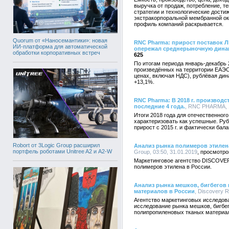
выручка от продаж, потребление, те
стратегии и технологические дости
экстракорпоральной мембранной ок
профиль компаний раскрывается.
Quorum от «Наносемантики»: новая
RNC Pharma: прирост поставок ЛП
ИИ-платформа для автоматической
опережал среднерыночную дина
обработки корпоративных встреч
625
По итогам периода январь-декабрь 
произведённых на территории ЕАЭС,
ценах, включая НДС), рублёвая дин
+13,1%.
RNC Pharma: В 2018 г. производс
последние 4 года.
, RNC PHARMA, 1
Итоги 2018 года для отечественног
характеризовать как успешные. Ру
прирост с 2015 г. и фактически бал
Robort от 3Logic Group расширил
Анализ рынка полимеров этилена
портфель роботами Unitree A2 и A2-W
Group, 03:50, 31.01.2019
Маркетинговое агентство DISCOVE
полимеров этилена в России.
Анализ рынка мешков, бигбегов 
материалов в России
, Discovery 
Агентство маркетинговых исследо
исследование рынка мешков, бигбего
полипропиленовых тканых материал