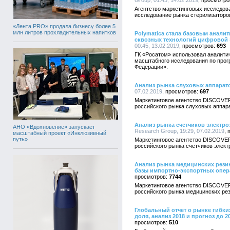
Group, 01:43, 14.02.2019
Агентство маркетинговых исследо
исследование рынка стерилизаторов
«Лента PRO» продала бизнесу более 5
млн литров прохладительных напитков
Polymatica стала базовым анали
сквозных технологий цифровой 
00:45, 13.02.2019
693
ГК «Росатом» использовал аналити
масштабного исследования по про
Федерации».
Анализ рынка слуховых аппарат
07.02.2019
697
Маркетинговое агентство DISCOVE
российского рынка слуховых аппар
Анализ рынка счетчиков электро
АНО «Вдохновение» запускает
Research Group, 19:29, 07.02.2019
масштабный проект «Инклюзивный
путь»
Маркетинговое агентство DISCOVE
российского рынка счетчиков элект
Анализ рынка медицинских резин
базы импортно-экспортных опер
7744
Маркетинговое агентство DISCOVE
российского рынка медицинских ре
Глобальный отчет о рынке гибки
доля, анализ 2018 и прогноз до 2
510