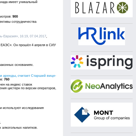
анада имеет уникальный
900
ективы сотрудничества
ь-Евразия», 16:19, 07.04.2017
 ЕАЭС». Он прошёл 4 апреля в СИУ
законных основаниях.
и аренды, считает Старший вице-
760
нен на индекс ставок
ения цистерн по версии операторов,
ии используют исследования
1
х алкогольных напитков.