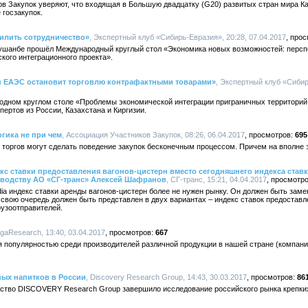
в Закупок уверяют, что входящая в Большую двадцатку (G20) развитых стран мира К
 госзакупок.
илить сотрудничество»
, Экспертный клуб «Сибирь-Евразия», 20:28, 07.04.2017
Душанбе прошёл Международный круглый стол «Экономика новых возможностей: персп
кого интеграционного проекта».
ан ЕАЭС остановит торговлю контрафактными товарами»
, Экспертный клуб «Сибир
одном круглом столе «Проблемы экономической интеграции приграничных территорий
ертов из России, Казахстана и Киргизии.
гика не при чем
, Ассоциация Участников Закупок, 08:26, 06.04.2017
695
торгов могут сделать поведение закупок бесконечным процессом. Причем на вполне 
с ставки предоставления вагонов-цистерн вместо сегодняшнего индекса ставк
зводству АО «СГ-транс» Алексей Шафранов
, СГ-транс, 15:21, 04.04.2017
a индекс ставки аренды вагонов-цистерн более не нужен рынку. Он должен быть заме
 свою очередь должен быть представлен в двух вариантах – индекс ставок предоставл
рузоотправителей.
egaResearch, 13:40, 03.04.2017
667
 популярностью среди производителей различной продукции в нашей стране (компан
ных напитков в России
, Discovery Research Group, 14:43, 30.03.2017
86
нтство DISCOVERY Research Group завершило исследование российского рынка крепки