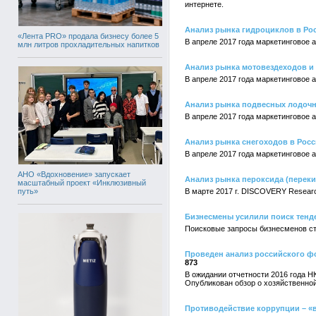
интернете.
Анализ рынка гидроциклов в Ро
«Лента PRO» продала бизнесу более 5
В апреле 2017 года маркетинговое
млн литров прохладительных напитков
Анализ рынка мотовездеходов и
В апреле 2017 года маркетинговое
Анализ рынка подвесных лодочн
В апреле 2017 года маркетинговое
Анализ рынка снегоходов в Рос
В апреле 2017 года маркетинговое
АНО «Вдохновение» запускает
Анализ рынка пероксида (переки
масштабный проект «Инклюзивный
путь»
В марте 2017 г. DISCOVERY Resear
Бизнесмены усилили поиск тенд
Поисковые запросы бизнесменов ст
Проведен анализ российского ф
873
В ожидании отчетности 2016 года Н
Опубликован обзор о хозяйственно
Противодействие коррупции – «в