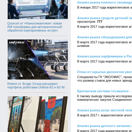
Анализ рынка платного телевиде
В январе 2017 года маркетинговое
Анализ рынка средств детской л
777
Quorum от «Наносемантики»: новая
В марте 2017 года маркетинговое а
ИИ-платформа для автоматической
обработки корпоративных встреч
Анализ рынка оборудования для
В марте 2017 года маркетинговое 
шламов.
Анализ рынка парфюмерии в Росси
В марте 2017 года маркетинговое 
Отказ от скрытых дисконтов уве
Специалисты ГК “ЭКООФИС”, проанал
что размер ставок для новых аренд
Robort от 3Logic Group расширил
портфель роботами Unitree A2 и A2-W
Британская система госзакупок -
К такому выводу пришли исследоват
коммерческих закупок Соединенног
Анализ рынка услуг местной тел
В марте 2017 г. маркетинговое аг
Анализ рынка детского питания, 
В марте 2017 года маркетинговое 