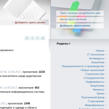
Пресс релизы сегодняшнего дня
Архив пресс-релизов
»
Добавить пресс-релиз
Добавить пресс-релиз
«
‹
›
»
Разделы
//
мороженого.
Новые
«
IT технологии
«
Антивирусы
«
Аналитика
«
Промышленность и производство
«
Новые назначения
«
15:56, 10.05.2017
2219
Строительство
«
 и консалтинга среди аудиторских
Сотрудничество
«
Недвижимость
«
Энергетика
«
44, 10.05.2017
653
Финансы
«
бственную информационную систему
Банки
«
Пенсионный фонд
«
Страхование
«
.2017
2348
Микрофинансы
«
нденциях в одежде и обуви в