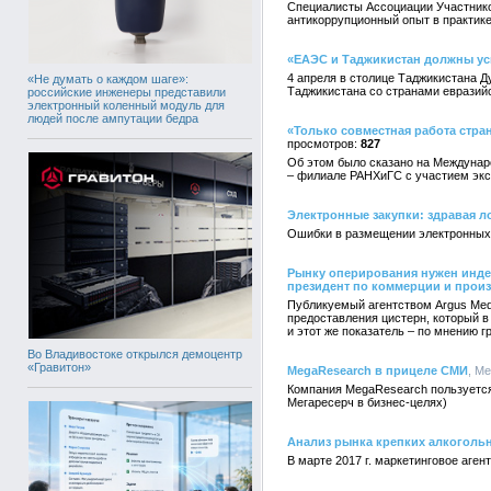
Специалисты Ассоциации Участнико
антикоррупционный опыт в практике
«ЕАЭС и Таджикистан должны ус
4 апреля в столице Таджикистана 
«Не думать о каждом шаге»:
Таджикистана со странами евразийс
российские инженеры представили
электронный коленный модуль для
людей после ампутации бедра
«Только совместная работа стр
827
Об этом было сказано на Междунар
– филиале РАНХиГС с участием эксп
Электронные закупки: здравая ло
Ошибки в размещении электронных 
Рынку оперирования нужен индек
президент по коммерции и прои
Публикуемый агентством Argus Medi
предоставления цистерн, который в
и этот же показатель – по мнению г
Во Владивостоке открылся демоцентр
«Гравитон»
MegaResearch в прицеле СМИ
, M
Компания MegaResearch пользуется
Мегаресерч в бизнес-целях)
Анализ рынка крепких алкоголь
В марте 2017 г. маркетинговое аге