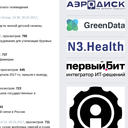
тного телевидения.
 Group, 14:38, 30.03.2017
ств личной детской гигиены.
7
795
рудования для утилизации буровых
737
рфюмерии.
645
ртала 2017-го, пришли к выводу,
723
рынок государственных и
93
 связи в России.
14:13, 28.03.2017
711
я, сухих молочных смесей и сухих