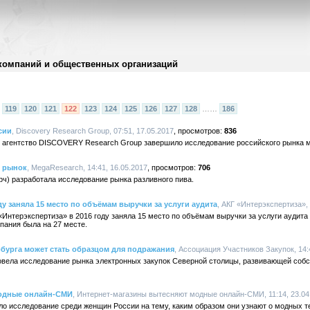
компаний и общественных организаций
119
120
121
122
123
124
125
126
127
128
……
186
сии
, Discovery Research Group, 07:51, 17.05.2017
836
е агентство DISCOVERY Research Group завершило исследование российского рынка 
й рынок
, MegaResearch, 14:41, 16.05.2017
706
ч) разработала исследование рынка разливного пива.
ду заняла 15 место по объёмам выручки за услуги аудита
, АКГ «Интерэкспертиза», 
«Интерэкспертиза» в 2016 году заняла 15 место по объёмам выручки за услуги аудита
мпания была на 27 месте.
рбурга может стать образцом для подражания
, Ассоциация Участников Закупок, 14:
овела исследование рынка электронных закупок Северной столицы, развивающей со
модные онлайн-СМИ
, Интернет-магазины вытесняют модные онлайн-СМИ, 11:14, 23.04
о исследование среди женщин России на тему, каким образом они узнают о модных те