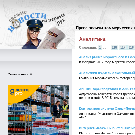
Пресс релизы коммерческих 
Архив пресс-релизов
//
Аналитика
Страницы:
1
……
116
117
118
Анализ рынка мороженого в Рос
В феврале 2017 года маркетингово
Аналитики изучили алкогольны
Самое-самое
//
Компания MegaResearch (Мегаресер
АКГ «Интерэкспертиза» в 2016 го
Аудиторско-консалтинговая группа 
групп и сетей. В 2015 году наша ко
Контрактная система Санкт-Пете
Ассоциация Участников Закупок пр
АИС ГЗ.
Интернет-магазины вытесняют 
PR-агентство Идеи&Решения провел