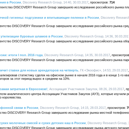
ния в России
, Discovery Research Group, 14:40, 30.03.2017
714
 агентство DISCOVERY Research Group завершило исследование российского рынка пла
ичной гигиены: подгузники и впитывающие пеленки в России
, Discovery Research
гентство DISCOVERY Research Group завершило исследование российского рынка сред
 утилизации буровых шламов в России
, Discovery Research Group, 14:36, 30.03.201
агентство DISCOVERY Research Group завершило исследование российского рынка обо
и: итоги I пол. 2016 года
, Discovery Research Group, 14:35, 30.03.2017
агентство DISCOVERY Research Group завершило исследование российского рынка па
личит ставки для новых арендаторов на четверть
, ГК «Экоофис», 14:53, 29.03.2017
изировав статистику сделок на офисном рынке в начале 2016 года и в конце 1-го ква
аторов за этот период вырос в среднем на 10%.
 самая затратная в Евросоюзе!
, Ассоциация Участников Закупок, 08:26, 29.03.2017
ели аналитического центра Ассоциации Участников Закупок (АУЗ), которые изучили 
о королевства.
ефонной связи в России
, Discovery Research Group, 14:15, 28.03.2017
7
ентство DISCOVERY Research Group завершило исследование рынка местной телефонной
сухих молочных смесей и сухих детских каш в России
, Discovery Research Group, 
агентство DISCOVERY Research Group завершило исследование рынка детского питани