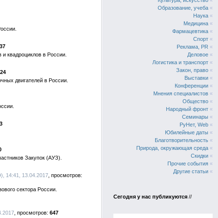
Культура, искусство
«
Образование, учеба
«
Наука
«
Медицина
«
России.
Фармацевтика
«
Спорт
«
37
Реклама, PR
«
 и квадроциклов в России.
Деловое
«
Логистика и транспорт
«
Закон, право
«
24
Выставки
«
чных двигателей в России.
Конференции
«
Мнения специалистов
«
Общество
«
оссии.
Народный фронт
«
Семинары
«
3
РуНет, Web
«
Юбилейные даты
«
Благотворительность
«
Природа, окружающая среда
«
0
Скидки
«
астников Закупок (АУЗ).
Прочие события
«
Другие статьи
«
 14:41, 13.04.2017
ового сектора России.
Сегодня у нас публикуются
//
4.2017
647