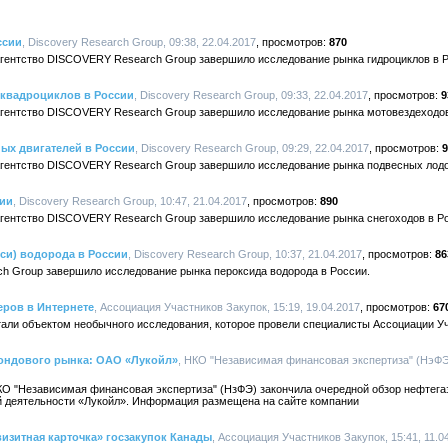
ссии
, Discovery Research Group, 09:38, 22.04.2017
870
 агентство DISCOVERY Research Group завершило исследование рынка гидроциклов в 
 квадроциклов в России
, Discovery Research Group, 09:33, 22.04.2017
9
 агентство DISCOVERY Research Group завершило исследование рынка мотовездеходов
ых двигателей в России
, Discovery Research Group, 09:29, 22.04.2017
9
 агентство DISCOVERY Research Group завершило исследование рынка подвесных лодо
сии
, Discovery Research Group, 10:47, 21.04.2017
890
 агентство DISCOVERY Research Group завершило исследование рынка снегоходов в Р
си) водорода в России
, Discovery Research Group, 10:37, 21.04.2017
86
ch Group завершило исследование рынка пероксида водорода в России.
еров в Интернете
, Ассоциация Участников Закупок, 15:19, 19.04.2017
67
али объектом необычного исследования, которое провели специалисты Ассоциации Уч
ондового рынка: ОАО «Лукойл»
, НКО "Независимая финансовая экспертиза" (НэФЭ),
КО "Независимая финансовая экспертиза" (НзФЭ) закончила очередной обзор нефтегаз
й деятельности «Лукойл». Информация размещена на сайте компании
изитная карточка» госзакупок Канады
, Ассоциация Участников Закупок, 15:41, 11.0