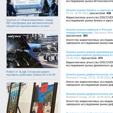
исследование рынка бетоносмесите
Анализ рынка бумаги и картона 
23:19, 16.06.2022
436
Маркетинговое агентство DISCOVE
Quorum от «Наносемантики»: новая
исследование рынка бумаги и карто
ИИ-платформа для автоматической
обработки корпоративных встреч
Анализ рынка каминов в России (
твердотопливные)
, Discovery Res
383
Агентство маркетинговых исследо
завершило исследование рынка кам
Анализ рынка домов деревянных 
цельномассивной древесины) в 
16.06.2022
474
Маркетинговое агентство DISCOVE
исследование рынка деревянного д
Robort от 3Logic Group расширил
Анализ рынка дефектоскопов эл
портфель роботами Unitree A2 и A2-W
Research Group, 23:19, 16.06.2022
Агентство маркетинговых исследо
завершило исследование рынка деф
Анализ рынка дефектоскопов ви
Research Group, 23:18, 16.06.2022
Агентство маркетинговых исследо
завершило исследование рынка деф