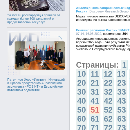
Анализ рынка санфаянсовых изде
России
, Discovery Research Group, 
За месяц росгвардейцы приняли от
Маркетинговое агентство DISCOVE
граждан более 800 заявлений о
исследование рынка санфаянсовых 
предоставлении госуслуг
Рейтинг регионов России SMART
07:14, 16.06.2022
364
Ассоциация инновационных регионо
версии 2022 года – это результат 
показателей развития субъектов РФ
экспозоне Петербургского междуна
Страницы:
1
10
11
12
13
Патентное бюро «Институт Инноваций
20
21
22
23
и Права» представило AI-патентного
ассистента «POSINT» в Евразийском
30
31
32
33
патентном ведомстве
40
41
42
43
50
51
52
53
60
61
62
63
70
71
72
73