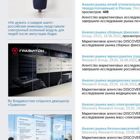
Анализ рынка печей отопительны
твердотопливные) в России
, Dis
449
Агентство маркетинговых исследо
завершило исследование рынка печ
«Не думать о каждом шаге»:
российские инженеры представили
электронный коленный модуль для
Анализ рынка сборных финских 
людей после ампутации бедра
Group, 23:21, 16.06.2022
Маркетинговое агентство DISCOVE
исследование рынка сборных финск
Анализ рынка зерносушилок (суш
Research Group, 23:20, 16.06.2022
Агентство маркетинговых исследо
завершило исследование российско
Анализ рынка медицинских анал
Research Group, 23:20, 16.06.2022
Маркетинговое агентство DISCOVE
исследование рынка медицинских а
Во Владивостоке открылся демоцентр
Анализ рынка масс-спектрометро
«Гравитон»
Discovery Research Group, 23:20, 16
Маркетинговое агентство DISCOVE
исследование рынка масс-спектроме
Анализ рынка бетоносмесителей
Discovery Research Group, 23:20, 16
Маркетинговое агентство DISCOVE