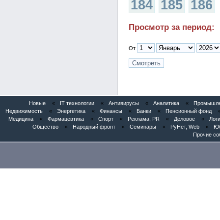
184
185
186
Просмотр за период:
От
Новые
«
IT технологии
«
Антивирусы
«
Аналитика
«
Промышлен
Недвижимость
«
Энергетика
«
Финансы
«
Банки
«
Пенсионный фонд
Медицина
«
Фармацевтика
«
Спорт
«
Реклама, PR
«
Деловое
«
Логи
Общество
«
Народный фронт
«
Семинары
«
РуНет, Web
«
Юб
Прочие со