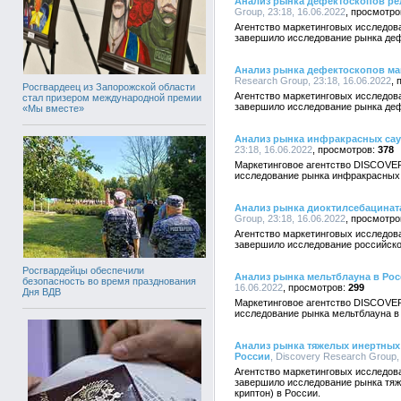
Анализ рынка дефектоскопов ре
Group, 23:18, 16.06.2022
Агентство маркетинговых исследо
завершило исследование рынка деф
Анализ рынка дефектоскопов м
Research Group, 23:18, 16.06.2022
Росгвардеец из Запорожской области
Агентство маркетинговых исследо
стал призером международной премии
завершило исследование рынка деф
«Мы вместе»
Анализ рынка инфракрасных сау
23:18, 16.06.2022
378
Маркетинговое агентство DISCOVE
исследование рынка инфракрасных 
Анализ рынка диоктилсебацината
Group, 23:18, 16.06.2022
Агентство маркетинговых исследо
завершило исследование российско
Росгвардейцы обеспечили
Анализ рынка мельтблауна в Ро
безопасность во время празднования
16.06.2022
299
Дня ВДВ
Маркетинговое агентство DISCOVE
исследование рынка мельтблауна в
Анализ рынка тяжелых инертных г
России
, Discovery Research Group, 
Агентство маркетинговых исследо
завершило исследование рынка тяже
криптон) в России.