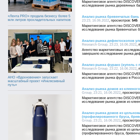
Маркетинговое агентство DISCOVE
исследование рынка деревянных бан
«Лента PRO» продала бизнесу более 5
Анализ рынка бревенчатых бань
млн литров прохладительных напитков
23:23, 16.06.2022
545
Маркетинговое агентство DISCOVE
исследование рынка бревенчатых б
Анализ рынка дефектоскопов ул
Research Group, 23:23, 16.06.2022
Агентство маркетинговых исследо
завершило исследование рынка деф
Анализ рынка фурако (купель с 
Research Group, 23:22, 16.06.2022
Маркетинговое агентство DISCOVE
АНО «Вдохновение» запускает
исследование рынка фурако в Росс
масштабный проект «Инклюзивный
путь»
Анализ рынка домов из клееного
Group, 23:21, 16.06.2022
Маркетинговое агентство DISCOVE
исследование рынка домов из клеен
Анализ рынка домов из цельно
(профилированного бруса, брев
Group, 23:21, 16.06.2022
Маркетинговое агентство DISCOVE
исследование рынка домов из цел
(профилированного бруса, бревенча