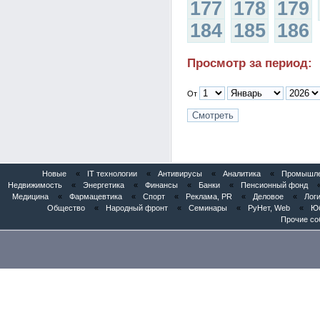
177
178
179
184
185
186
Просмотр за период:
От
Новые
«
IT технологии
«
Антивирусы
«
Аналитика
«
Промышлен
Недвижимость
«
Энергетика
«
Финансы
«
Банки
«
Пенсионный фонд
Медицина
«
Фармацевтика
«
Спорт
«
Реклама, PR
«
Деловое
«
Логи
Общество
«
Народный фронт
«
Семинары
«
РуНет, Web
«
Юб
Прочие со