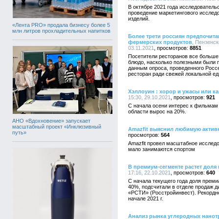
В октябре 2021 года исследователь
проведение маркетингового исслед
изделий.
«Лента PRO» продала бизнесу более 5
млн литров прохладительных напитков
Более трети россиян предпочита
фермерских продуктов
, Пензенск
03.11.2021
8851
Посетители ресторанов все больше 
блюдо, насколько полезными были п
данным опроса, проведенного Росс
ресторан ради свежей локальной ед
Хэллоуин : хорор и ужасы или ка
15:30, 29.10.2021
921
С начала осени интерес к фильмам
области вырос на 20%.
АНО «Вдохновение» запускает
масштабный проект «Инклюзивный
Amazfit выяснил любимую актив
путь»
564
Amazfit провел масштабное исследо
мало занимаются спортом
В премиум-сегменте растет доля
17:16, 22.10.2021
640
С начала текущего года доля прем
40%, подсчитали в отделе продаж д
«РСТИ» (Росстройинвест). Рекордно
начале 2021 г.
Анализ рынка углеродных нанот