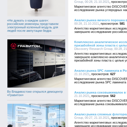
Group, 00:28, 21.10.2021
Маркетинговое агентство DISCOVE
исследование рынка углеродных на
Анализ рынка яичного порошка 
«Не думать о каждом шаге»:
00:28, 21.10.2021
581
российские инженеры представили
электронный коленный модуль для
Агентство маркетинговых исследо
людей после ампутации бедра
завершило исследование российско
Комплексно-аналитическое иссл
призабойной зоны пласта с цель
Discovery Research Group, 00:28, 21
Агентство маркетинговых исследо
завершило комплексно-аналитическ
призабойной зоны пласта с целью у
Анализ рынка SPC ламината в Р
21.10.2021
627
Маркетинговое агентство DISCOVE
исследование рынка SPC ламината 
Во Владивостоке открылся демоцентр
Анализ рынка соковыжималок в
«Гравитон»
21.10.2021
562
Маркетинговое агентство DISCOVE
исследование рынка соковыжималок
Анализ рынка сложных флотореа
Group, 00:27, 21.10.2021
Агентство маркетинговых исследо
завершило исследование российско