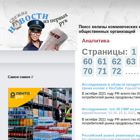
Пресс релизы коммерческих 
Архив пресс-релизов
//
общественных организаций
Аналитика
Страницы:
1
60
61
62
63
70
71
72
…
Самое-самое
//
Исследование в области продукт
своих коллег с YouTube
, Идеи&Реш
В октябре 2021 году PR-агентство
потребителей рынка продовольстве
Исследование: топ-20 СМИ на р
Идеи&Решения, 02:26, 15.11.2021
В октябре 2021 году PR-агентство
потребителей рынка продовольстве
Российский рынок резиновых издел
Исследовательская компания NeoAnal