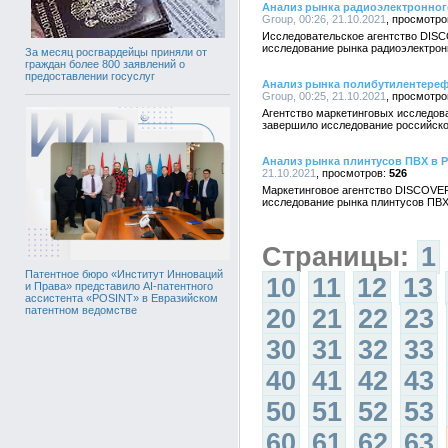
Анализ рынка радиоэлектронног
Group, 00:26, 21.10.2021
Исследовательское агентство DIS
исследование рынка радиоэлектрон
За месяц росгвардейцы приняли от
граждан более 800 заявлений о
предоставлении госуслуг
Анализ рынка полибутилентереф
Group, 00:25, 21.10.2021
Агентство маркетинговых исследо
завершило исследование российско
Анализ рынка плинтусов ПВХ в 
21.10.2021
526
Маркетинговое агентство DISCOVE
исследование рынка плинтусов ПВХ
Страницы:
1
Патентное бюро «Институт Инноваций
10
11
12
13
и Права» представило AI-патентного
ассистента «POSINT» в Евразийском
20
21
22
23
патентном ведомстве
30
31
32
33
40
41
42
43
50
51
52
53
60
61
62
63