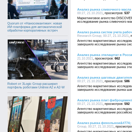
Анализ рынка сливочного масла
00:27, 21.10.2021
537
Маркетинговое агентство DISCOVE
исследование рынка сливочного ма
Quorum от «Наносемантики»: новая
ИИ-платформа для автоматической
обработки корпоративных встреч
Анализ рынка систем учета рабо
Research Group, 00:27, 21.10.2021
Агентство маркетинговых исследо
завершило исследование рынка сис
Анализ рынка этилацетат в Росс
21.10.2021
662
Агентство маркетинговых исследо
завершило исследование рынка эти
Анализ рынка шаговых двигател
00:27, 21.10.2021
586
Robort от 3Logic Group расширил
Агентство маркетинговых исследо
портфель роботами Unitree A2 и A2-W
завершило исследование рынка шаг
Анализ рынка плит фиброцемент
00:27, 21.10.2021
592
Агентство маркетинговых исследо
завершило исследование российско
Анализ рынка фенольнои&#774; 
Group, 00:27, 21.10.2021
Агентство маркетинговых исследо