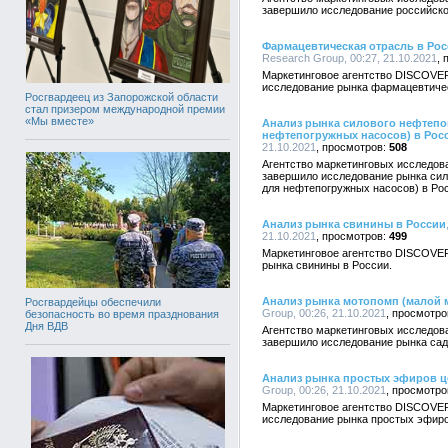
завершило исследование российског
Фармацевтическая отрасль в Рос
Research Group, 00:27, 21.10.2021
Маркетинговое агентство DISCOVE
исследование рынка фармацевтичес
Росгвардеец из Запорожской области
стал призером международной премии
«Мы вместе»
Анализ рынка силового нефтепог
нефтепогружных насосов) в Рос
21.10.2021
508
Агентство маркетинговых исследо
завершило исследование рынка сил
для нефтепогружных насосов) в Ро
Анализ рынка свинины в России
21.10.2021
499
Маркетинговое агентство DISCOVE
рынка свинины в России.
Анализ рынка мотопомп (малой 
Росгвардейцы обеспечили
Group, 00:26, 21.10.2021
безопасность во время празднования
Дня ВДВ
Агентство маркетинговых исследо
завершило исследование рынка сад
Анализ рынка простых эфиров ц
Group, 00:26, 21.10.2021
Маркетинговое агентство DISCOVE
исследование рынка простых эфиро