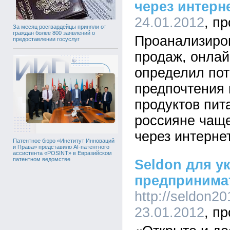
через интерн
24.01.2012
За месяц росгвардейцы приняли от
граждан более 800 заявлений о
Проанализиров
предоставлении госуслуг
продаж, онла
определил пот
предпочтения 
продуктов пит
россияне чаще
через интернет
Патентное бюро «Институт Инноваций
и Права» представило AI-патентного
ассистента «POSINT» в Евразийском
патентном ведомстве
Seldon для у
предпринима
http://seldon20
23.01.2012