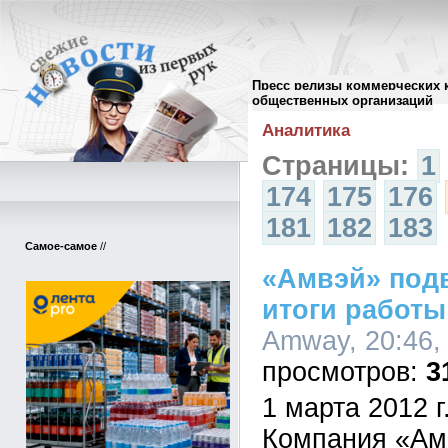
Пресс релизы коммерческих 
Архив пресс-релизов
//
общественных организаций
Аналитика
Страницы:
1
174
175
176
181
182
183
Самое-самое
//
«Амвэй» под
итоги работы
Amway, 20:46,
3
1 марта 2012 г
Компания «Амв