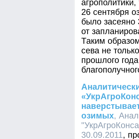
агрополитики,
26 сентября 
было засеяно 
от запланиров
Таким образом
сева не тольк
прошлого года
благополучног
Аналитическ
«УкрАгроКонс
наверстывает
озимых
, Ана
"УкрАгроКонсал
30.09.2011