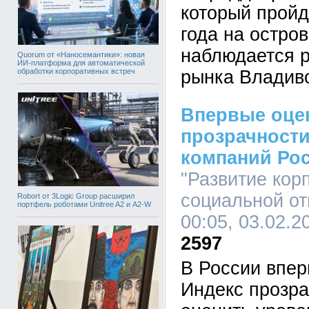
который пройд
года на остров
наблюдается р
Quorum от «Наносемантики»: новая
ИИ-платформа для автоматической
обработки корпоративных встреч
рынка Владиво
Впервые оце
прозрачност
компаний Ро
"Развитие кор
социальной от
Robort от 3Logic Group расширил
портфель роботами Unitree A2 и A2-W
00:05, 03.02.2
2597
В России впер
Индекс прозра