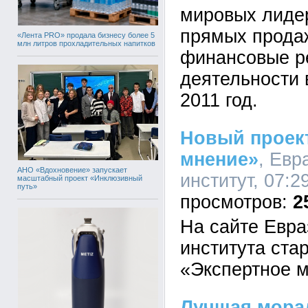
мировых лидер
прямых продаж
«Лента PRO» продала бизнесу более 5
млн литров прохладительных напитков
финансовые р
деятельности 
2011 год.
Новый проек
мнение»
, Евр
АНО «Вдохновение» запускает
институт, 07:2
масштабный проект «Инклюзивный
путь»
2
На сайте Евра
института ста
«Экспертное 
Лучшая мора