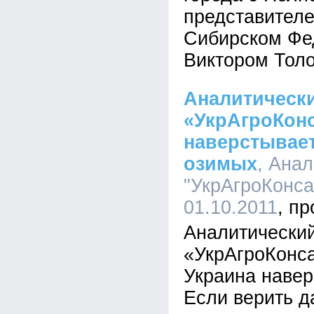
представител
Сибирском Фе
Виктором Толо
Аналитическ
«УкрАгроКонс
наверстывает
озимых
, Ана
"УкрАгроКонсал
01.10.2011
Аналитический
«УкрАгроКонса
Украина навер
Если верить 