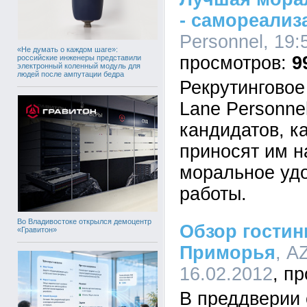
- самореализ
Personnel, 19:
«Не думать о каждом шаге»:
9
российские инженеры представили
электронный коленный модуль для
людей после ампутации бедра
Рекрутинговое
Lane Personne
кандидатов, к
приносят им 
моральное удо
работы.
Во Владивостоке открылся демоцентр
Обзор гостин
«Гравитон»
Приморья
, A
16.02.2012
В преддверии