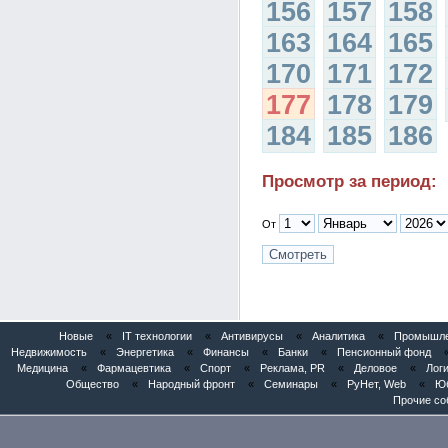
156
157
158
163
164
165
170
171
172
177
178
179
184
185
186
Просмотр за период:
От
Новые
«
IT технологии
«
Антивирусы
«
Аналитика
«
Промышлен
Недвижимость
«
Энергетика
«
Финансы
«
Банки
«
Пенсионный фонд
Медицина
«
Фармацевтика
«
Спорт
«
Реклама, PR
«
Деловое
«
Логи
Общество
«
Народный фронт
«
Семинары
«
РуНет, Web
«
Юб
Прочие со