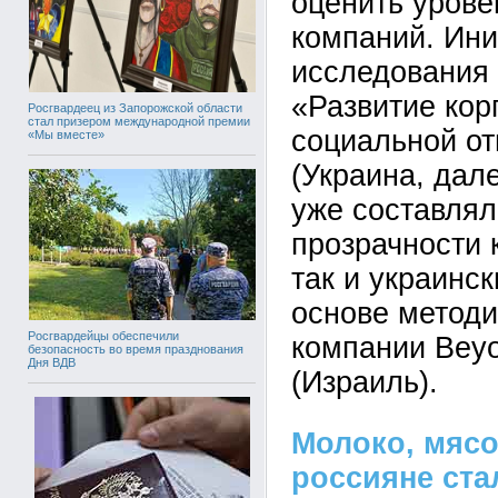
оценить урове
компаний. Ин
исследования 
«Развитие кор
Росгвардеец из Запорожской области
стал призером международной премии
социальной от
«Мы вместе»
(Украина, дале
уже составля
прозрачности 
так и украинс
основе методи
Росгвардейцы обеспечили
компании Beyo
безопасность во время празднования
Дня ВДВ
(Израиль).
Молоко, мясо
россияне ста