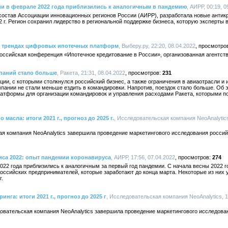
 в феврале 2022 года приблизились к аналогичным в пандемию
, АИРР, 00:19, 0
состав Ассоциации инновационных регионов России (АИРР), разработала новые анти
 г. Регион сохранил лидерство в региональной поддержке бизнеса, которую эксперты
 о трендах цифровых ипотечных платформ
, Выберу.ру, 22:20, 08.04.2022
российская конференция «Ипотечное кредитование в России», организованная агентс
паний стало больше
, Ракета, 21:31, 08.04.2022
231
ии, с которыми столкнулся российский бизнес, а также ограничения в авиаотрасли и 
пании не стали меньше ездить в командировки. Напротив, поездок стало больше. Об 
атформы для организации командировок и управления расходами Ракета, которыми п
асла: итоги 2021 г., прогноз до 2025 г.
, Исследовательская компания NeoAnalytics,
ая компания NeoAnalytics завершила проведение маркетингового исследования россий
иса 2022: опыт пандемии коронавируса
, АИРР, 17:56, 07.04.2022
274
22 года приблизились к аналогичным за первый год пандемии. С начала весны 2022 г
оссийских предпринимателей, которые заработают до конца марта. Некоторые из них 
г.
нга: итоги 2021 г., прогноз до 2025 г
, Исследовательская компания NeoAnalytics, 1
овательская компания NeoAnalytics завершила проведение маркетингового исследова