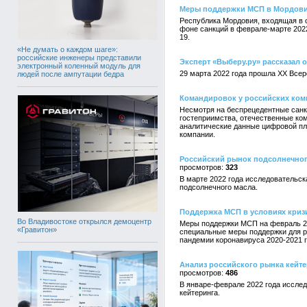
Меры поддержки МСП в Мордовии
Республика Мордовия, входящая в 
фоне санкций в феврале-марте 2022
19.
«Не думать о каждом шаге»:
российские инженеры представили
Эксперт «Выберу.ру» рассказал
электронный коленный модуль для
29 марта 2022 года прошла XX Все
людей после ампутации бедра
Командировок у российских ком
Несмотря на беспрецедентные санкц
гостеприимства, отечественные ком
аналитические данные цифровой пл
компании.
Российский рынок подсолнечного м
323
В марте 2022 года исследовательск
подсолнечного масла.
Поддержка МСП в условиях криз
Во Владивостоке открылся демоцентр
Меры поддержки МСП на февраль 20
«Гравитон»
специальные меры поддержки для р
пандемии коронавируса 2020-2021 г
Анализ российского рынка кейтери
486
В январе-феврале 2022 года исслед
кейтеринга.