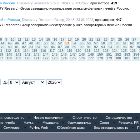
в России
, Discovery Research Group, 20:43, 23.03.2022
419
RY Research Group завершило исследование рынка муфельных печей в России.
ей в России
, Discovery Research Group, 20:43, 23.03.2022
447
Y Research Group завершило исследование рынка лабораторных печей в России.
8
9
10
11
12
13
14
15
16
17
18
19
20
21
22
23
24
25
26
27
44
45
46
47
48
49
50
51
52
53
54
55
56
57
58
59
60
61
62
6
79
80
81
82
83
84
85
86
87
88
89
90
91
92
93
94
95
96
97
9
11
112
113
114
115
116
117
118
119
120
121
122
123
124
125
126
39
140
141
142
143
144
145
146
147
148
149
150
151
152
153
154
67
168
169
170
171
172
173
174
175
176
177
178
179
180
181
182
До
 производство
«
Новые назначения
«
Строительство
«
Сотрудничество
«
ие, учеба
«
Наука
«
Медицина
«
Фармацевтика
«
Спорт
«
Реклама, PR
«
Семинары
«
РуНет, Web
«
Юбилейные даты
«
Благотворительность
«
П