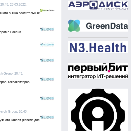
20:45, 23.03.2022
йского рынка растительных
оров в России.
ch Group, 20:43,
ров, гексакоптеров,
earch Group, 20:43,
жного кабеля (кабеля для