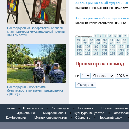
Анализ рынка печей муфельных 
Маркетинговое агентство DISCOVE
Анализ рынка лабораторных печ
Маркетинговое агентство DISCOVER
Росгвардеец из Запорожской области
стал призером международной премии
«Мы вместе»
Страницы:
1
2
3
4
5
6
7
36
37
38
39
40
41
42
43
71
72
73
74
75
76
77
78
105
106
107
108
109
110
1
133
134
135
136
137
138
1
161
162
163
164
165
166
1
Просмотр за период:
От
Росгвардейцы обеспечили
безопасность во время празднования
Дня ВДВ
Новые
«
IT технологии
«
Антивирусы
«
Аналитика
«
Промышленность и
Страхование
«
Микрофинансы
«
Культура, искусство
«
Образован
Конференции
«
Мнения специалистов
«
Общество
«
Народный фронт