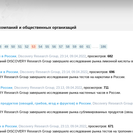
компаний и общественных организаций
8
49
50
51
52
53
54
55
56
57
58
59
60
61
……
186
 в России
, Discovery Research Group, 23:14, 09.04.2022
682
аний DISCOVERY Research Group завершило исследование рынка лимонной кислоты в
ки в России
, Discovery Research Group, 23:14, 09.04.2022
696
Y Research Group завершило исследование рынка тестов на наркотики в России.
 России
, Discovery Research Group, 23:13, 09.04.2022
711
Y Research Group завершило исследование рынка настенных часов в России.
родуктов (овощей, грибов, ягод и фруктов) в России
, Discovery Research Group,
Y Research Group завершило исследование рынка сублимированных продуктов (овощей
н в России
, Discovery Research Group, 23:13, 09.04.2022
671
аний DISCOVERY Research Group завершило исследование рынка тестов на тропонин 