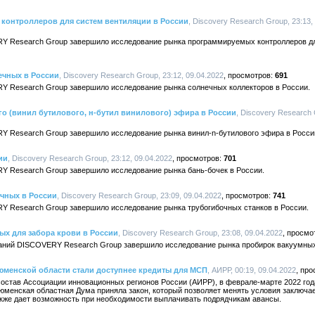
контроллеров для систем вентиляции в России
, Discovery Research Group, 23:13,
Y Research Group завершило исследование рынка программируемых контроллеров дл
ечных в России
, Discovery Research Group, 23:12, 09.04.2022
691
Y Research Group завершило исследование рынка солнечных коллекторов в России.
о (винил бутилового, н-бутил винилового) эфира в России
, Discovery Research 
Y Research Group завершило исследование рынка винил-n-бутилового эфира в Росси
ии
, Discovery Research Group, 23:12, 09.04.2022
701
Y Research Group завершило исследование рынка бань-бочек в России.
очных в России
, Discovery Research Group, 23:09, 09.04.2022
741
Y Research Group завершило исследование рынка трубогибочных станков в России.
ых для забора крови в России
, Discovery Research Group, 23:08, 09.04.2022
аний DISCOVERY Research Group завершило исследование рынка пробирок вакуумных
Тюменской области стали доступнее кредиты для МСП
, АИРР, 00:19, 09.04.2022
состав Ассоциации инновационных регионов России (АИРР), в феврале-марте 2022 го
юменская областная Дума приняла закон, который позволяет менять условия заключ
акже дает возможность при необходимости выплачивать подрядчикам авансы.