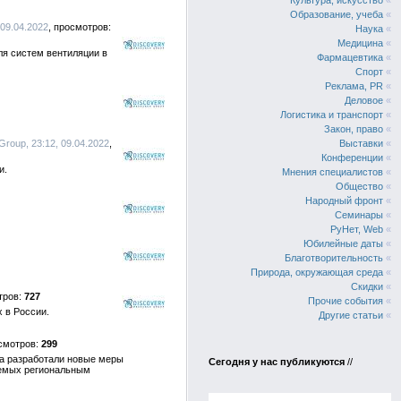
Культура, искусство
«
Образование, учеба
«
 09.04.2022
Наука
«
Медицина
«
я систем вентиляции в
Фармацевтика
«
Спорт
«
Реклама, PR
«
Деловое
«
Логистика и транспорт
«
Закон, право
«
Group, 23:12, 09.04.2022
Выставки
«
Конференции
«
и.
Мнения специалистов
«
Общество
«
Народный фронт
«
Семинары
«
РуНет, Web
«
Юбилейные даты
«
Благотворительность
«
Природа, окружающая среда
«
Скидки
«
727
Прочие события
«
 в России.
Другие статьи
«
299
да разработали новые меры
Сегодня у нас публикуются
//
аемых региональным