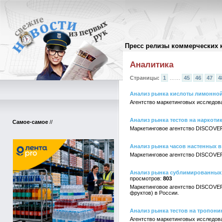
Пресс релизы коммерческих 
Архив пресс-релизов
//
Аналитика
Страницы:
1
……
45
46
47
4
Анализ рынка кислоты лимонной
Агентство маркетинговых исследов
Анализ рынка тестов на наркоти
Самое-самое
//
Маркетинговое агентство DISCOVER
Анализ рынка часов настенных в
Маркетинговое агентство DISCOVER
Анализ рынка сублимированных п
803
Маркетинговое агентство DISCOVER
фруктов) в России.
Анализ рынка тестов на тропони
Агентство маркетинговых исследов