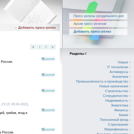
Пресс релизы сегодняшнего дня
Архив пресс-релизов
»
Добавить пресс-релиз
Добавить пресс-релиз
«
‹
›
»
Разделы
//
 России.
Новые
«
IT технологии
«
Антивирусы
«
Аналитика
«
Промышленность и производство
«
Новые назначения
«
Строительство
«
Сотрудничество
«
Недвижимость
«
 23:13, 09.04.2022
Энергетика
«
Финансы
«
, грибов, ягод и
Банки
«
Пенсионный фонд
«
Страхование
«
Микрофинансы
«
в России.