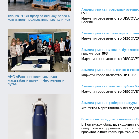
Анализ рынка программируемых 
651
«Лента PRO» продала бизнесу более 5
Маркетинговое агентство DISCOVER
млн литров прохладительных напитков
России.
Анализ рынка коллекторов солн
Маркетинговое агентство DISCOVER
Анализ рынка винил-n-бутиловог
903
Маркетинговое агентство DISCOVER
Анализ рынка бань-бочек в Росс
Маркетинговое агентство DISCOVER
АНО «Вдохновение» запускает
масштабный проект «Инклюзивный
путь»
Анализ рынка станков трубогиб
Маркетинговое агентство DISCOVER
Анализ рынка пробирок вакуумн
Агентство маркетинговых исследов
В ответ на западные санкции в 
В Тюменской области, входящей в 
поддержки предпринимательства. Т
правительством госконтрактов, а т