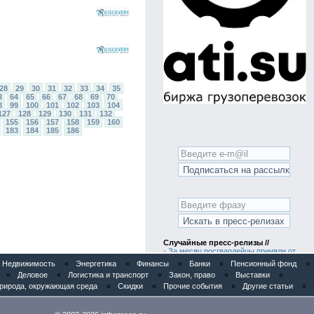
28
29
30
31
32
33
34
35
3
64
65
66
67
68
69
70
8
99
100
101
102
103
104
127
128
129
130
131
132
155
156
157
158
159
160
183
184
185
186
Случайные пресс-релизы //
•
За месяц росгвардейцы приняли от
граждан более 800 заявлений о
Недвижимость
«
Энергетика
«
Финансы
«
Банки
«
Пенсионный фонд
«
предоставлении госуслуг
«
Деловое
«
Логистика и транспорт
«
Закон, право
«
Выставки
«
•
HRlink: лидерами по динамике найма
в первом полугодии стали компании из
рирода, окружающая среда
«
Скидки
«
Прочие события
«
Другие статьи
«
ритейла, агробизнеса и строительства
•
Рождение капибар в зоокафе Бар
Капибар