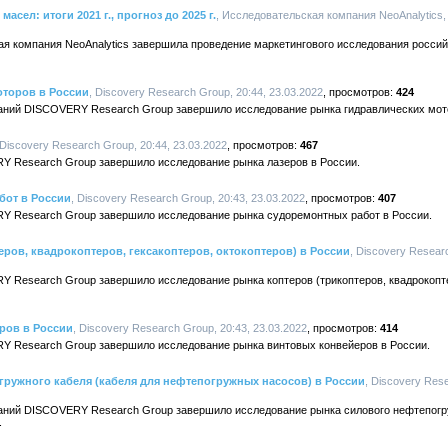
сел: итоги 2021 г., прогноз до 2025 г.
, Исследовательская компания NeoAnalytics, 
ая компания NeoAnalytics завершила проведение маркетингового исследования росси
оторов в России
, Discovery Research Group, 20:44, 23.03.2022
424
аний DISCOVERY Research Group завершило исследование рынка гидравлических мот
 Discovery Research Group, 20:44, 23.03.2022
467
Y Research Group завершило исследование рынка лазеров в России.
бот в России
, Discovery Research Group, 20:43, 23.03.2022
407
Y Research Group завершило исследование рынка судоремонтных работ в России.
еров, квадрокоптеров, гексакоптеров, октокоптеров) в России
, Discovery Resear
 Research Group завершило исследование рынка коптеров (трикоптеров, квадрокопте
ров в России
, Discovery Research Group, 20:43, 23.03.2022
414
Y Research Group завершило исследование рынка винтовых конвейеров в России.
ружного кабеля (кабеля для нефтепогружных насосов) в России
, Discovery Res
аний DISCOVERY Research Group завершило исследование рынка силового нефтепогру
.