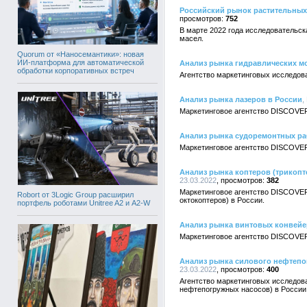
Российский рынок растительных ма
752
В марте 2022 года исследовательск
масел.
Quorum от «Наносемантики»: новая
ИИ-платформа для автоматической
Анализ рынка гидравлических м
обработки корпоративных встреч
Агентство маркетинговых исследов
Анализ рынка лазеров в России
,
Маркетинговое агентство DISCOVER
Анализ рынка судоремонтных ра
Маркетинговое агентство DISCOVER
Анализ рынка коптеров (трикопт
23.03.2022
382
Маркетинговое агентство DISCOVERY
Robort от 3Logic Group расширил
октокоптеров) в России.
портфель роботами Unitree A2 и A2-W
Анализ рынка винтовых конвейе
Маркетинговое агентство DISCOVER
Анализ рынка силового нефтепог
23.03.2022
400
Агентство маркетинговых исследов
нефтепогружных насосов) в России