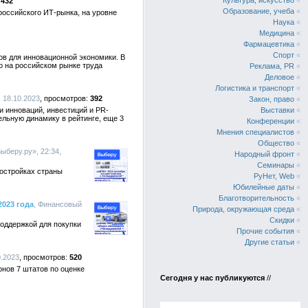
Культура, искусство
«
432
Образование, учеба
«
российского ИТ-рынка, на уровне
Наука
«
Медицина
«
Фармацевтика
«
Спорт
«
ов для инновационной экономики. В
о на российском рынке труда
Реклама, PR
«
Деловое
«
Логистика и транспорт
«
, 18.10.2023
392
Закон, право
«
 инноваций, инвестиций и PR-
Выставки
«
ельную динамику в рейтинге, еще 3
Конференции
«
Мнения специалистов
«
Общество
«
ыберу.ру», 22:34,
Народный фронт
«
Семинары
«
востройках страны
РуНет, Web
«
Юбилейные даты
«
Благотворительность
«
2023 года
, Финансовый
Природа, окружающая среда
«
Скидки
«
оддержкой для покупки
Прочие события
«
Другие статьи
«
0.2023
520
онов 7 штатов по оценке
Сегодня у нас публикуются
//