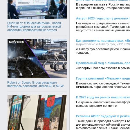
В середине августа в России начал
и пришли к выводу, что при сохран
Август 2023 года стал у деловых
Quorum от «Наносемантики»: новая
Несмотря на традиционный сезон от
ИИ-платформа для автоматической
российских компаний. Такие данны
обработки корпоративных встреч
август стал самым насыщенным по 
Как экономить на лекарствах. «В
маркетплейс «Выберу.ру», 21:23, 28
«Выберу.ру» составил рейтинг бан
товаров.
Правильный мед с любовью, оре
Эксперты Россельхозбанка в рамка
Группа компаний «Мелком» подве
Robort от 3Logic Group расширил
В июле состоялся очередной Технич
портфель роботами Unitree A2 и A2-W
отчитались о финансово-экономичес
В 2023 году на рынок вышло вс
По данным аналитической платформы
высшем ценовом сегменте.
Регионы АИРР лидируют в рейти
Такие данные приводят эксперты А
для инновационных областей эконо
активного населения. Также нескол