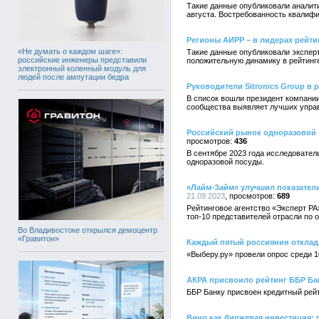
Такие данные опубликовали аналити
августа. Востребованность квалифи
Регионы АИРР – в лидерах рейти
«Не думать о каждом шаге»:
Такие данные опубликовали эксперт
российские инженеры представили
положительную динамику в рейтинге,
электронный коленный модуль для
людей после ампутации бедра
Руководители Sitronics Group в 
В список вошли президент компании
сообщества выявляет лучших управ
Российский рынок одноразовой по
436
В сентябре 2023 года исследовател
одноразовой посуды.
«Лайм-Займ» улучшил показатели
21.09.2023
689
Рейтинговое агентство «Эксперт Р
топ-10 представителей отрасли по 
Во Владивостоке открылся демоцентр
«Гравитон»
Каждый пятый россиянин отклад
«Выберу.ру» провели опрос среди 10
АКРА присвоило рейтинг ББР Ба
ББР Банку присвоен кредитный рейти
Вино как биржевая инвестиция: