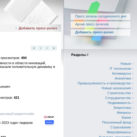
Пресс релизы сегодняшнего дня
Архив пресс-релизов
»
Добавить пресс-релиз
Добавить пресс-релиз
«
‹
›
»
Разделы
//
494
вности в области инноваций,
Новые
«
показали положительную динамику в
IT технологии
«
Антивирусы
«
Аналитика
«
Промышленность и производство
«
ешения»
Новые назначения
«
Строительство
«
421
Сотрудничество
«
Недвижимость
«
Энергетика
«
Финансы
«
нансовый маркетплейс
Банки
«
Пенсионный фонд
«
 2023 года» лидером
Страхование
«
Микрофинансы
«