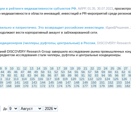
ии в рейтинге медиаактивности субъектов РФ
, АИРР, 01:35, 30.07.2023
 медиаактивности в области инноваций, инвестиций и PR-мероприятий среди регионо
равильно и патриотично. Это возвращает российские инвестиции
, Идеи&Решения, 2
одолжают вести корпоративный аккаунт в заблокированной сети.
диционеров (чиллеры, руфтопы, центральные) в России
, DISCOVERY Research G
ваний DISCOVERY Research Group завершило исследование рынка промышленных конд
Предметом исследования стали чиллеры, руфтопы и центральные кондиционеры.
8
9
10
11
12
13
14
15
16
17
18
19
20
21
22
23
24
25
26
27
44
45
46
47
48
49
50
51
52
53
54
55
56
57
58
59
60
61
62
6
79
80
81
82
83
84
85
86
87
88
89
90
91
92
93
94
95
96
97
9
11
112
113
114
115
116
117
118
119
120
121
122
123
124
125
126
39
140
141
142
143
144
145
146
147
148
149
150
151
152
153
154
67
168
169
170
171
172
173
174
175
176
177
178
179
180
181
182
До