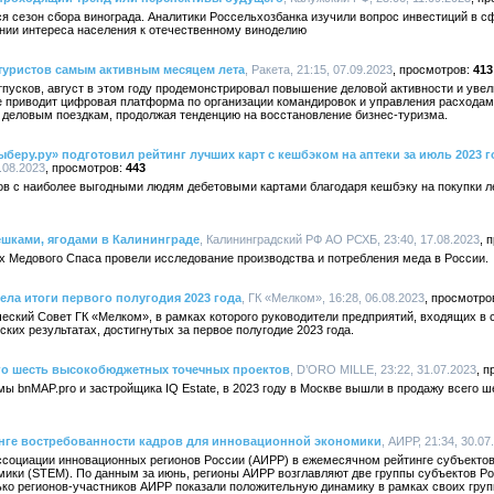
ся сезон сбора винограда. Аналитики Россельхозбанка изучили вопрос инвестиций в 
ении интереса населения к отечественному виноделию
 туристов самым активным месяцем лета
, Ракета, 21:15, 07.09.2023
413
пусков, август в этом году продемонстрировал повышение деловой активности и уве
е приводит цифровая платформа по организации командировок и управления расходами
деловым поездкам, продолжая тенденцию на восстановление бизнес-туризма.
ыберу.ру» подготовил рейтинг лучших карт с кешбэком на аптеки за июль 2023 г
.08.2023
443
ков с наиболее выгодными людям дебетовыми картами благодаря кешбэку на покупки л
шками, ягодами в Калининграде
, Калининградский РФ АО РСХБ, 23:40, 17.08.2023
х Медового Спаса провели исследование производства и потребления меда в России.
ла итоги первого полугодия 2023 года
, ГК «Мелком», 16:28, 06.08.2023
еский Совет ГК «Мелком», в рамках которого руководители предприятий, входящих в 
ких результатах, достигнутых за первое полугодие 2023 года.
его шесть высокобюджетных точечных проектов
, D’ORO MILLE, 23:22, 31.07.2023
 bnMAP.pro и застройщика IQ Estate, в 2023 году в Москве вышли в продажу всего ш
нге востребованности кадров для инновационной экономики
, АИРР, 21:34, 30.07
ссоциации инновационных регионов России (АИРР) в ежемесячном рейтинге субъектов
мики (STEM). По данным за июнь, регионы АИРР возглавляют две группы субъектов Ро
ько регионов-участников АИРР показали положительную динамику в рамках своих груп