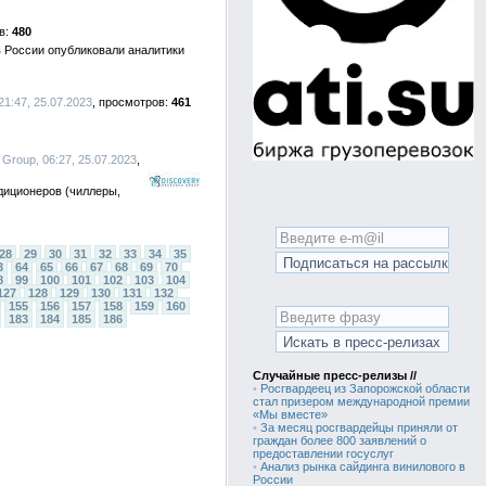
480
в России опубликовали аналитики
1:47, 25.07.2023
461
roup, 06:27, 25.07.2023
иционеров (чиллеры,
28
29
30
31
32
33
34
35
3
64
65
66
67
68
69
70
8
99
100
101
102
103
104
127
128
129
130
131
132
155
156
157
158
159
160
183
184
185
186
Случайные пресс-релизы //
•
Росгвардеец из Запорожской области
стал призером международной премии
«Мы вместе»
•
За месяц росгвардейцы приняли от
граждан более 800 заявлений о
предоставлении госуслуг
•
Анализ рынка сайдинга винилового в
России