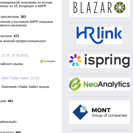
нновационной экономики по итогам
ионах из 18, входящих в АИРР.
363
регионов участников-АИРР показали
ивного населения.
472
ове мнений профессионального
 21:35, 25.09.2023
сийского рынка
, МФК "Лайм-Займ", 21:53,
да. Компания «Лайм-Займ» вошла
461
табильный».
466