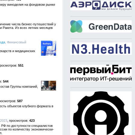
сферу виноделия на фондовом рынке
личение числа бизнес-путешествий у
 Ракета. Из всех летних месяцев
ода
, Финансовый
екарств и медицинских
551
544
состав Группы компаний,
587
есть объектов клубного формата в
.2023
423
 РФ по доступности специалистов
ссии по количеству экономически-
п.