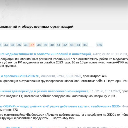
компаний и общественных организаций
2
33
34
35
36
37
38
39
40
41
42
43
44
45
……
186
нге медиаактивности в области инноваций и инвестиций
, АИРР, 21:32, 01.12.2023
ссоциации инновационных регионов России (АИРР) в ежемесячном рейтинге медиаакти
 субъектов РФ по данным за октябрь 2023 года. 10 из 18 регионов участников-АИРР 
и в группах.
и прогнозы 2023-2026 гг.
, Инносети, 22:47, 16.11.2023
455
онференции о страховании грузоперевозок «InnoConf Логистика: Кейсы. Партнеры. Р
ешений для перехода в режим налогового мониторинга
, Т1, 22:50, 13.11.2023
 в Холдинг Т1) возглавил рейтинг вендоров по налоговому мониторингу 2023.
нка «УБРиР» – лидер рейтинга «Лучшие дебетовые карты с кешбэком на ЖКХ»
, Фи
473
го маркетплейса «Выберу.ру» «Лучшие дебетовые карты с кешбэком на ЖКХ в октябре
струкции и развития с продуктом — карта «My life».