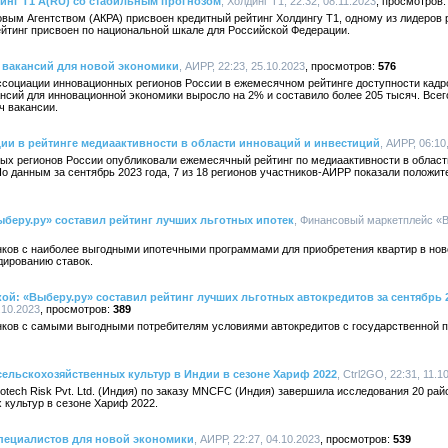
инг Т1 A(RU) со стабильным прогнозом
, Холдинг Т1, 22:32, 08.11.2023
ым Агентством (АКРА) присвоен кредитный рейтинг Холдингу Т1, одному из лидеров 
ейтинг присвоен по национальной шкале для Российской Федерации.
а вакансий для новой экономики
, АИРР, 22:23, 25.10.2023
576
ссоциации инновационных регионов России в ежемесячном рейтинге доступности кадр
ансий для инновационной экономики выросло на 2% и составило более 205 тысяч. Всег
ч вакансии.
ии в рейтинге медиаактивности в области инноваций и инвестиций
, АИРР, 06:10
ых регионов России опубликовали ежемесячный рейтинг по медиаактивности в области
о данным за сентябрь 2023 года, 7 из 18 регионов участников-АИРР показали положит
беру.ру» составил рейтинг лучших льготных ипотек
, Финансовый маркетплейс «В
анков с наиболее выгодными ипотечными программами для приобретения квартир в но
дированию ставок.
й: «Выберу.ру» составил рейтинг лучших льготных автокредитов за сентябрь 
.10.2023
389
анков с самыми выгодными потребителям условиями автокредитов с государственной п
ельскохозяйственных культур в Индии в сезоне Хариф 2022
, Ctrl2GO, 22:31, 11.1
otech Risk Pvt. Ltd. (Индия) по заказу MNCFC (Индия) завершила исследования 20 рай
 культур в сезоне Хариф 2022.
специалистов для новой экономики
, АИРР, 22:27, 04.10.2023
539