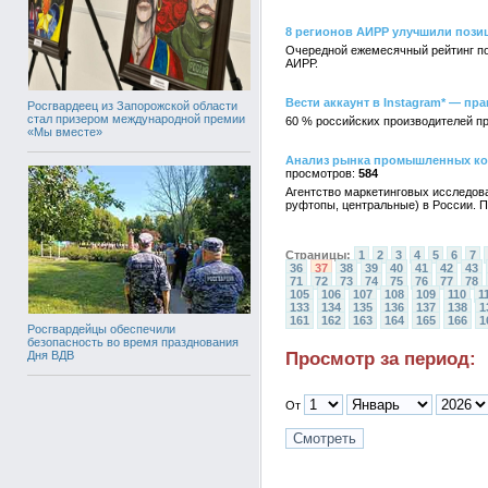
8 регионов АИРР улучшили позиц
Очередной ежемесячный рейтинг по
АИРР.
Вести аккаунт в Instagram* — п
Росгвардеец из Запорожской области
стал призером международной премии
60 % российских производителей пр
«Мы вместе»
Анализ рынка промышленных кон
584
Агентство маркетинговых исследо
руфтопы, центральные) в России. 
Страницы:
1
2
3
4
5
6
7
36
37
38
39
40
41
42
43
71
72
73
74
75
76
77
78
105
106
107
108
109
110
1
133
134
135
136
137
138
1
161
162
163
164
165
166
1
Росгвардейцы обеспечили
безопасность во время празднования
Просмотр за период:
Дня ВДВ
От