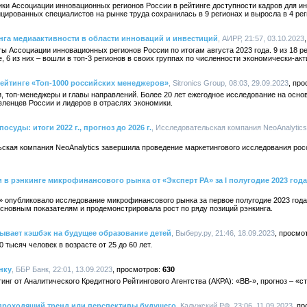
ки Ассоциации инновационных регионов России в рейтинге доступности кадров для и
цированных специалистов на рынке труда сохранилась в 9 регионах и выросла в 4 рег
нга медиаактивности в области инноваций и инвестиций
, АИРР, 21:57, 03.10.2023
ы Ассоциации инновационных регионов России по итогам августа 2023 года. 9 из 18 
 6 из них – вошли в топ-3 регионов в своих группах по численности экономически-акт
рейтинге «Топ-1000 российских менеджеров»
, Sitronics Group, 08:03, 29.09.2023
, топ-менеджеры и главы направлений. Более 20 лет ежегодное исследование на осн
ленцев России и лидеров в отраслях экономики.
суды: итоги 2022 г., прогноз до 2026 г.
, Исследовательская компания NeoAnalytics,
ьская компания NeoAnalytics завершила проведение маркетингового исследования рос
 в рэнкинге микрофинансового рынка от «Эксперт РА» за I полугодие 2023 года
А» опубликовало исследование микрофинансового рынка за первое полугодие 2023 го
основным показателям и продемонстрировала рост по ряду позиций рэнкинга.
ывает кэшбэк на будущее образование детей
, Выберу.ру, 21:46, 18.09.2023
 тысяч человек в возрасте от 25 до 60 лет.
нку
, ББР Банк, 22:01, 13.09.2023
630
нг от Аналитического Кредитного Рейтингового Агентства (АКРА): «ВВ-», прогноз – «с
 проходящий тренд или перспективы будущего
, Калужский РФ, 23:06, 11.09.2023