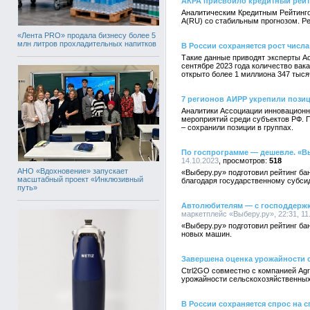
АКРА присвоило кредитный рейт
Аналитическим Кредитным Рейтингов
А(RU) со стабильным прогнозом. Р
«Лента PRO» продала бизнесу более 5
млн литров прохладительных напитков
В России сохраняется рост числ
Такие данные приводят эксперты А
сентябре 2023 года количество вак
открыто более 1 миллиона 347 тыся
7 регионов АИРР укрепили позиц
Аналитики Ассоциации инновационн
мероприятий среди субъектов РФ. П
– сохранили позиции в группах.
По госпрограмме — дешевле. «Вы
14.10.2023
518
АНО «Вдохновение» запускает
«Выберу.ру» подготовил рейтинг б
масштабный проект «Инклюзивный
благодаря государственному субси
путь»
Автолюбителям — с господдержко
маркетплейс «Выберу.ру», 22:31, 11
«Выберу.ру» подготовил рейтинг б
новых машин.
Завершена оценка урожайности с
Ctrl2GO совместно с компанией Agr
урожайности сельскохозяйственных
В России сохраняется спрос на 