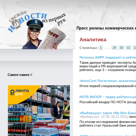
Пресс релизы коммерческих 
Архив пресс-релизов
//
Аналитика
Страницы:
1
……
29
30
31
3
Регионы АИРР лидируют в рейти
Такие данные приводят эксперты А
инвестиций и PR-мероприятий среди
рейтинге, еще 3 – сохранили позици
Самое-самое
//
«InnoConf Логистика»: аналитика 
Итоги первой специализированной к
НОТА ВИЗОР – лидер рейтинга р
Российский вендор ПО НОТА (входит
«Выберу.ру»: карта «My life» Ба
«Выберу.ру», 22:38, 08.11.2023
По итогам исследования финансово
рейтинга стал Уральский банк рекон