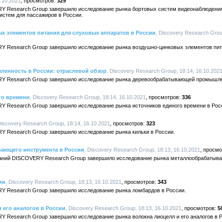
.10.2021
329
Y Research Group завершило исследование рынка бортовых систем видеонаблюдения
стем для пассажиров в России.
х элементов питания для слуховых аппаратов в России
, Discovery Research Grou
Y Research Group завершило исследование рынка воздушно-цинковых элементов пит
енность в России: отраслевой обзор
, Discovery Research Group, 18:14, 16.10.202
RY Research Group завершило исследование рынка деревообрабатывающей промышле
го времени
, Discovery Research Group, 18:14, 16.10.2021
336
Y Research Group завершило исследование рынка источников единого времени в Рос
Discovery Research Group, 18:14, 16.10.2021
323
Y Research Group завершило исследование рынка кильки в России.
ающего инструмента в России
, Discovery Research Group, 18:13, 16.10.2021
ваний DISCOVERY Research Group завершило исследование рынка металлообрабатыва
ии
, Discovery Research Group, 18:13, 16.10.2021
343
Y Research Group завершило исследование рынка ломбардов в России.
 его аналогов в России
, Discovery Research Group, 18:13, 16.10.2021
5
Y Research Group завершило исследование рынка волокна лиоцелл и его аналогов в 