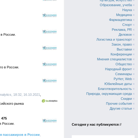
Культура, искусство
«
Образование, учеба
«
Наука
«
Медицина
«
Фармацевтика
«
Спорт
«
Реклама, PR
«
в России.
Деловое
«
Логистика и транспорт
«
Закон, право
«
Выставки
«
Конференции
«
Мнения специалистов
«
Общество
«
о в России.
Народный фронт
«
Семинары
«
РуНет, Web
«
Юбилейные даты
«
Благотворительность
«
Природа, окружающая среда
«
lytics, 18:32, 16.10.2021
Скидки
«
сийского рынка
Прочие события
«
Другие статьи
«
475
в России.
Сегодня у нас публикуются
//
я пассажиров в России
,