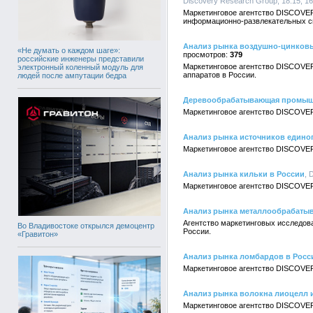
Discovery Research Group, 18:15, 16
Маркетинговое агентство DISCOVER
информационно-развлекательных си
Анализ рынка воздушно-цинковы
«Не думать о каждом шаге»:
379
российские инженеры представили
Маркетинговое агентство DISCOVER
электронный коленный модуль для
аппаратов в России.
людей после ампутации бедра
Деревообрабатывающая промышл
Маркетинговое агентство DISCOVE
Анализ рынка источников едино
Маркетинговое агентство DISCOVER
Анализ рынка кильки в России
, 
Маркетинговое агентство DISCOVER
Анализ рынка металлообрабатыв
Агентство маркетинговых исследо
Во Владивостоке открылся демоцентр
России.
«Гравитон»
Анализ рынка ломбардов в Росс
Маркетинговое агентство DISCOVER
Анализ рынка волокна лиоцелл и
Маркетинговое агентство DISCOVER