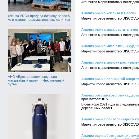
Агентство маркетинговых исследов
Анализ рынка ксилита в России
,
«Лента PRO» продала бизнесу более 5
Маркетинговое агентство DISCOVER
млн литров прохладительных напитков
Анализ рынка мяса растительног
Агентство маркетинговых исследов
Анализ рынка мяса птицы (кур) в
Маркетинговое агентство DISCOVER
Анализ рынка молока растительн
Агентство маркетинговых исследов
АНО «Вдохновение» запускает
Анализ рынка солнечной энергет
масштабный проект «Инклюзивный
путь»
Маркетинговое агентство DISCOVER
Анализ российского рынка деревян
815
В сентябре 2021 года исследовател
деревянных паллет.
Анализ рынка бензола сырого к
Маркетинговое агентство DISCOVER
Анализ рынка бортовых систем 