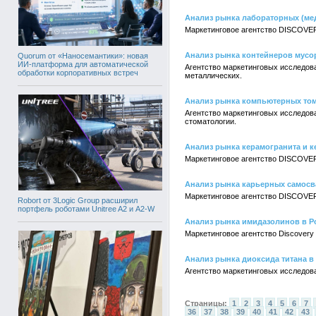
Анализ рынка лабораторных (ме
Маркетинговое агентство DISCOVER
Анализ рынка контейнеров мусо
Quorum от «Наносемантики»: новая
ИИ-платформа для автоматической
Агентство маркетинговых исследо
обработки корпоративных встреч
металлических.
Анализ рынка компьютерных том
Агентство маркетинговых исследо
стоматологии.
Анализ рынка керамогранита и к
Маркетинговое агентство DISCOVER
Анализ рынка карьерных самосв
Маркетинговое агентство DISCOVER
Robort от 3Logic Group расширил
портфель роботами Unitree A2 и A2-W
Анализ рынка имидазолинов в Р
Маркетинговое агентство Discovery
Анализ рынка диоксида титана в
Агентство маркетинговых исследов
Страницы:
1
2
3
4
5
6
7
36
37
38
39
40
41
42
43