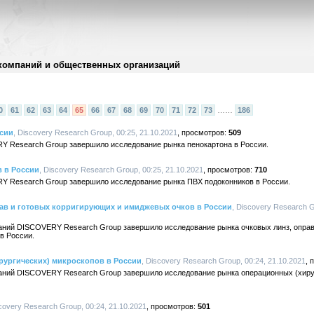
компаний и общественных организаций
0
61
62
63
64
65
66
67
68
69
70
71
72
73
……
186
ссии
, Discovery Research Group, 00:25, 21.10.2021
509
Y Research Group завершило исследование рынка пенокартона в России.
 в России
, Discovery Research Group, 00:25, 21.10.2021
710
Y Research Group завершило исследование рынка ПВХ подоконников в России.
рав и готовых корригирующих и имиджевых очков в России
, Discovery Research G
аний DISCOVERY Research Group завершило исследование рынка очковых линз, оправ
в России.
рургических) микроскопов в России
, Discovery Research Group, 00:24, 21.10.2021
аний DISCOVERY Research Group завершило исследование рынка операционных (хиру
scovery Research Group, 00:24, 21.10.2021
501