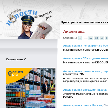
Пресс релизы коммерческих 
Архив пресс-релизов
//
Аналитика
Страницы:
1
……
57
58
59
6
Анализ рынка пенокартона в Ро
Маркетинговое агентство DISCOVER
Анализ рынка ПВХ подоконников
Самое-самое
//
Маркетинговое агентство DISCOVER
Анализ рынка очковых линз, оп
715
Агентство маркетинговых исследов
корригирующих и имиджевых очков 
Анализ рынка операционных (хи
Агентство маркетинговых исследов
России.
Анализ рынка овец в России
, Di