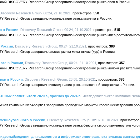
аний DISCOVERY Research Group завершило исследование рынка овец в России.
 Discovery Research Group, 00:24, 21.10.2021
558
Y Research Group завершило исследование рынка ксилита в России.
о в России
, Discovery Research Group, 00:24, 21.10.2021
515
аний DISCOVERY Research Group завершило исследование рынка мяса растительного 
 России
, Discovery Research Group, 00:24, 21.10.2021
388
Y Research Group завершило анализ рынка мяса птицы (кур) в России.
ого в России
, Discovery Research Group, 00:24, 21.10.2021
357
аний DISCOVERY Research Group завершило исследование рынка молока растительног
ики в России
, Discovery Research Group, 23:58, 20.10.2021
376
Y Research Group завершило исследование рынка солнечной энергетики в России.
ных паллет: итоги 2020 г., прогноз до 2024 г.
, Исследовательская компания NeoAna
ьская компания NeoAnalytics завершила проведение маркетингового исследования рос
аменноугольного в России
, Discovery Research Group, 18:16, 16.10.2021
Y Research Group завершило исследование рынка бензола сырого каменноугольного 
видеонаблюдения для самолетов и информационно-развлекательных систем дл