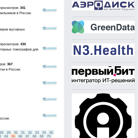
341
ильников в России.
неров мусорных
430
ютерных томографов для
367
ки в России.
оссии.
28
29
30
31
32
33
34
35
3
64
65
66
67
68
69
70