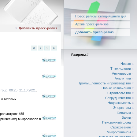
Пресс релизы сегодняшнего дня
Архив пресс-релизов
»
Добавить пресс-релиз
Добавить пресс-релиз
«
‹
›
»
Разделы
//
Новые
«
IT технологии
«
Антивирусы
«
Аналитика
«
Промышленность и производство
«
Новые назначения
«
roup, 00:25, 21.10.2021
Строительство
«
Сотрудничество
«
 и готовых
Недвижимость
«
Энергетика
«
Финансы
«
455
Банки
«
ргических) микроскопов в
Пенсионный фонд
«
Страхование
«
Микрофинансы
«