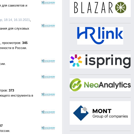
 для самолетов и
p, 18:14, 16.10.2021
ания для слуховых
1
345
нности в России.
сии.
373
ющего инструмента в
07
России.