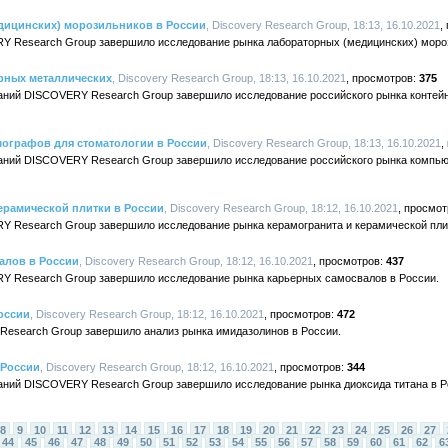
дицинских) морозильников в России
, Discovery Research Group, 18:13, 16.10.2021
Y Research Group завершило исследование рынка лабораторных (медицинских) мороз
рных металлических
, Discovery Research Group, 18:13, 16.10.2021
375
ваний DISCOVERY Research Group завершило исследование российского рынка контей
ографов для стоматологии в России
, Discovery Research Group, 18:13, 16.10.2021
ваний DISCOVERY Research Group завершило исследование российского рынка компь
ерамической плитки в России
, Discovery Research Group, 18:12, 16.10.2021
Y Research Group завершило исследование рынка керамогранита и керамической плит
алов в России
, Discovery Research Group, 18:12, 16.10.2021
437
Y Research Group завершило исследование рынка карьерных самосвалов в России.
оссии
, Discovery Research Group, 18:12, 16.10.2021
472
 Research Group завершило анализ рынка имидазолинов в России.
 России
, Discovery Research Group, 18:12, 16.10.2021
344
аний DISCOVERY Research Group завершило исследование рынка диоксида титана в Р
8
9
10
11
12
13
14
15
16
17
18
19
20
21
22
23
24
25
26
27
44
45
46
47
48
49
50
51
52
53
54
55
56
57
58
59
60
61
62
6