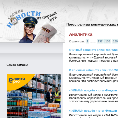
Пресс релизы коммерческих 
Архив пресс-релизов
//
Аналитика
Страницы:
1
……
137
138
139
«Личный кабинет» клиентов Who
Лицензированный европейский брок
клиентам услуги «Единый торговый 
брокера, что позволит повысить рез
Самое-самое
//
В «Личный кабинет» клиентов Wh
Лицензированный европейский брок
клиентам услуги «Единый торговый 
брокера, что позволит повысить рез
«ФИНАМ» подвёл итоги «Недели
Инвестиционный холдинг «ФИНАМ» по
масштабном образовательном проект
эффективному управлению личным
«ФИНАМ» подвёл итоги «Недели
Инвестиционный холдинг «ФИНАМ» по