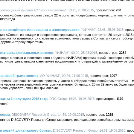
 Белгородский филиал АО "Россельхозбанк", 13:11, 26.08.2015
780
оссельхозбанк» реализовал свыше 22 кг золотых и серебряных мерных слитков, что п
лого года.
, посвящённую инновациям в инвестировании
, "ФИНАМ", 22:48, 25.08.2015
ю «Comon: инновации в сфере инвестирования», которая состоится 26 августа 2015 
мероприятия познакомятся с новыми возможностями сервиса Comon.ru и смогут обсуд
 другие интересующие темы.
егативна для сырьевых рынков
, "ФИНАМ", 00:04, 25.08.2015
3284
входит в состав инвестиционного холдинга «ФИНАМ») провела онлайн-конференцию «
астников, девальвация юаня может продолжиться, что приведёт к дальнейшему отток
ансовой грамотности»
, АО "ФИНАМ", 00:24, 21.08.2015
1007
приглашает всех желающих принять участие в «Неделе финансовой грамотности» – 
е уровня инвестиционной культуры населения. В период с 25 по 29 августа, будет пр
тивно управлять личными финансами.
ках за 1 полугодие 2015 года
, DRC Group, 16:23, 19.08.2015
1179
ияне?
России
, DISCOVERY Research Group, 14:59, 19.08.2015
1028
гентство DISCOVERY Research Group завершило исследование российского рынка сыра 
и лезвий для влажного бритья
, DISCOVERY Research Group, 14:51, 19.08.2015