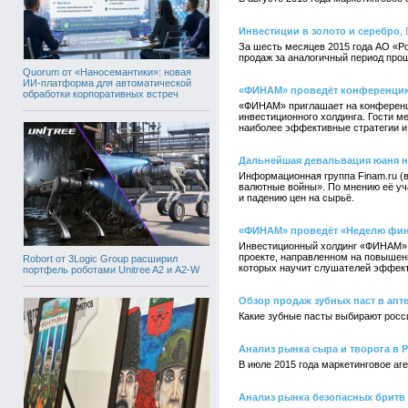
Инвестиции в золото и серебро
,
За шесть месяцев 2015 года АО «Р
продаж за аналогичный период прош
Quorum от «Наносемантики»: новая
ИИ-платформа для автоматической
«ФИНАМ» проведёт конференцию
обработки корпоративных встреч
«ФИНАМ» приглашает на конференци
инвестиционного холдинга. Гости 
наиболее эффективные стратегии и
Дальнейшая девальвация юаня н
Информационная группа Finam.ru (
валютные войны». По мнению её уч
и падению цен на сырьё.
«ФИНАМ» проведёт «Неделю фин
Инвестиционный холдинг «ФИНАМ» 
проекте, направленном на повышени
Robort от 3Logic Group расширил
которых научит слушателей эффек
портфель роботами Unitree A2 и A2-W
Обзор продаж зубных паст в апте
Какие зубные пасты выбирают росс
Анализ рынка сыра и творога в 
В июле 2015 года маркетинговое а
Анализ рынка безопасных бритв 