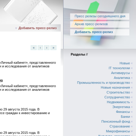
Пресс релизы сегодняшнего дня
Архив пресс-релизов
»
Добавить пресс-релиз
Добавить пресс-релиз
«
‹
›
»
Разделы
//
«Личный кабинет», представленного
Новые
«
и и исследования от аналитиков
IT технологии
«
Антивирусы
«
Аналитика
«
20
Промышленность и производство
«
«Личный кабинет», представленного
Новые назначения
«
и и исследования от аналитиков
Строительство
«
Сотрудничество
«
Недвижимость
«
Энергетика
«
 29 августа 2015 года. В
Финансы
«
есе граждан к инвестированию и
Банки
«
Пенсионный фонд
«
Страхование
«
Микрофинансы
«
 29 августа 2015 года. В