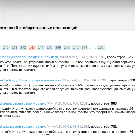
компаний и общественных организаций
140
141
142
143
144
145
146
147
148
149
……
186
Trades добавлен раздел аналитики
, WhoTrades, 10:42, 04.09.2015
1255
ер WhoTrades Ltd. (торговая марка в России – FINAM) расширил функционал сервиса 
счёт». Пользователи единого счёта получили возможность использовать рекомендаци
ультативность торговли.
oTrades добавлен раздел аналитики
, WhoTrades, 10:42, 04.09.2015
23
ер WhoTrades Ltd. (торговая марка в России – FINAM) расширил функционал сервиса 
счёт». Пользователи единого счёта получили возможность использовать рекомендаци
ультативность торговли.
 финансовой грамотности»
, "ФИНАМ", 00:02, 03.09.2015
908
двёл итоги «Недели финансовой грамотности», которая проводилась в период с 24 по
е приняли участие более 3000 человек со всей России, что говорит о высоком интер
и финансами.
 финансовой грамотности»
, "ФИНАМ", 00:01, 03.09.2015
781
двёл итоги «Недели финансовой грамотности», которая проводилась в период с 24 по