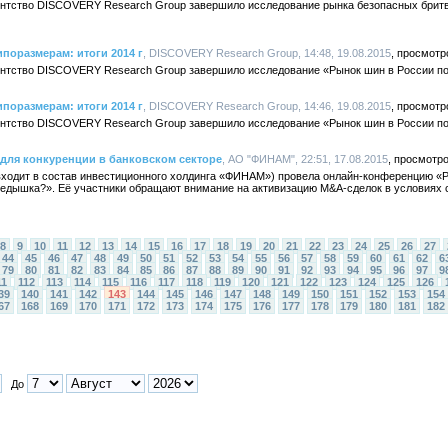
гентство DISCOVERY Research Group завершило исследование рынка безопасных бритв 
поразмерам: итоги 2014 г
, DISCOVERY Research Group, 14:48, 19.08.2015
ентство DISCOVERY Research Group завершило исследование «Рынок шин в России по т
поразмерам: итоги 2014 г
, DISCOVERY Research Group, 14:46, 19.08.2015
ентство DISCOVERY Research Group завершило исследование «Рынок шин в России по т
для конкуренции в банковском секторе
, АО "ФИНАМ", 22:51, 17.08.2015
входит в состав инвестиционного холдинга «ФИНАМ») провела онлайн-конференцию «Р
редышка?». Её участники обращают внимание на активизацию M&A-сделок в условиях
8
9
10
11
12
13
14
15
16
17
18
19
20
21
22
23
24
25
26
27
44
45
46
47
48
49
50
51
52
53
54
55
56
57
58
59
60
61
62
6
79
80
81
82
83
84
85
86
87
88
89
90
91
92
93
94
95
96
97
9
11
112
113
114
115
116
117
118
119
120
121
122
123
124
125
126
39
140
141
142
143
144
145
146
147
148
149
150
151
152
153
154
67
168
169
170
171
172
173
174
175
176
177
178
179
180
181
182
До