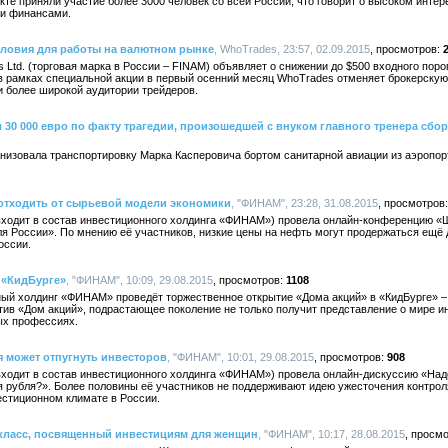
е приняли участие более 3000 человек со всей России, что говорит о высоком интер
и финансами.
словия для работы на валютном рынке
, WhoTrades, 23:57, 02.09.2015
Ltd. (торговая марка в России – FINAM) объявляет о снижении до $500 входного поро
 в рамках специальной акции в первый осенний месяц WhoTrades отменяет брокерскую
 более широкой аудитории трейдеров.
 30 000 евро по факту трагедии, произошедшей с внуком главного тренера сбо
низовала транспортировку Марка Касперовича бортом санитарной авиации из аэропорт
отходить от сырьевой модели экономики
, "ФИНАМ", 23:28, 31.08.2015
входит в состав инвестиционного холдинга «ФИНАМ») провела онлайн-конференцию «Ша
я России». По мнению её участников, низкие цены на нефть могут продержаться ещё д
оссии.
 «КидБурге»
, "ФИНАМ", 10:09, 29.08.2015
1108
нный холдинг «ФИНАМ» проведёт торжественное открытие «Дома акций» в «КидБурге» 
тив «Дом акций», подрастающее поколение не только получит представление о мире и
ых профессиях.
 может отпугнуть инвесторов
, "ФИНАМ", 10:01, 29.08.2015
908
входит в состав инвестиционного холдинга «ФИНАМ») провела онлайн-дискуссию «Над
 рубля?». Более половины её участников не поддерживают идею ужесточения контроля 
естиционном климате в России.
класс, посвященный инвестициям для женщин
, "ФИНАМ", 10:17, 28.08.2015