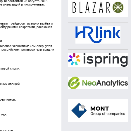
рый состоится 28 августа 2015
е инвестиций и инструментах
евым трейдером, история взлёта и
рейдерскими секретами, расскажет
18
Мировая экономика: чем обернутся
 российские производители вряд ли
ытовой химии.
вежих овощей.
рчичников.
нтов.
я и кофе.