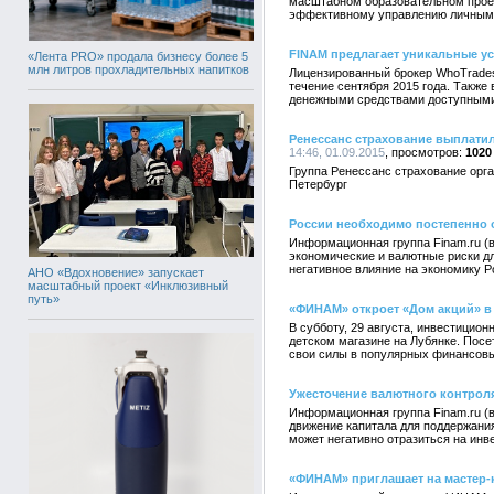
масштабном образовательном проект
эффективному управлению личным
FINAM предлагает уникальные у
«Лента PRO» продала бизнесу более 5
млн литров прохладительных напитков
Лицензированный брокер WhoTrades 
течение сентября 2015 года. Также
денежными средствами доступными
Ренессанс страхование выплатил
14:46, 01.09.2015
1020
Группа Ренессанс страхование орга
Петербург
России необходимо постепенно 
Информационная группа Finam.ru (
экономические и валютные риски дл
негативное влияние на экономику Р
АНО «Вдохновение» запускает
масштабный проект «Инклюзивный
путь»
«ФИНАМ» откроет «Дом акций» в
В субботу, 29 августа, инвестицио
детском магазине на Лубянке. Посе
свои силы в популярных финансов
Ужесточение валютного контроля
Информационная группа Finam.ru (
движение капитала для поддержания
может негативно отразиться на инв
«ФИНАМ» приглашает на мастер-