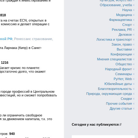
Культура, искусство
«
есе граждан к инвестированию и
Образование, учеба
«
Наука
«
Медицина
«
2818
Фармацевтика
«
га на счетах ECN, открытых в
 комиссию и делает операции с
Спорт
«
Реклама, PR
«
Деловое
«
рной РФ
, Ренессанс страхование,
Логистика и транспорт
«
Закон, право
«
а Ларнака (Кипр) в Санкт-
Выставки
«
Конференции
«
Мнения специалистов
«
1216
Общество
«
гает кризис по планете:
Народный фронт
«
остаточно долго, что окажет
Семинары
«
РуНет, Web
«
Юбилейные даты
«
Благотворительность
«
– городе профессий в Центральном
Природа, окружающая среда
«
нвестиций, но и сможет попробовать
Скидки
«
Прочие события
«
Другие статьи
«
о ли ограничить свободное
за движением капитала, т.к. это
Сегодня у нас публикуются
//
940