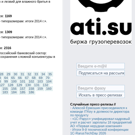
и лезвий для влажного бритья в
1169
ипоразмерам: итоги 2014 г.».
1309
ипоразмерам: итоги 2014 г.».
2316
оссийский банковский сектор:
 сохранения сложной конъюнктуры в
28
29
30
31
32
33
34
35
3
64
65
66
67
68
69
70
8
99
100
101
102
103
104
127
128
129
130
131
132
155
156
157
158
159
160
183
184
185
186
Случайные пресс-релизы //
•
Алексей Ермошин присоединился к
команде ITKey в должности директора
по продукту
•
«1С-Рарус» унифицировал кадровый
учет и расчет зарплаты 18 предприятий
АО «Первая нерудная компания»
•
Итоги 9-й технической конференции
1C-RarusTechDay 2026