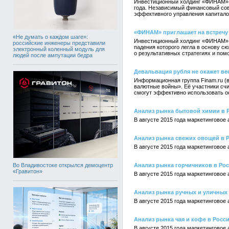
Инвестиционный холдинг «ФИНАМ» п
года. Независимый финансовый сов
эффективного управления капитало
«ФИНАМ» приглашает на встречу 
«Не думать о каждом шаге»:
Инвестиционный холдинг «ФИНАМ» п
российские инженеры представили
падения которого легла в основу с
электронный коленный модуль для
о результативных стратегиях и пом
людей после ампутации бедра
Девальвация рубля не окажет в
Информационная группа Finam.ru (
валютные войны». Её участники счи
смогут эффективно использовать о
Анализ рынка бытовой химии в 
В августе 2015 года маркетингово
Анализ рынка свежих овощей в 
В августе 2015 года маркетингово
Во Владивостоке открылся демоцентр
Анализ рынка горчичников в Ро
«Гравитон»
В августе 2015 года маркетингово
Анализ рынка ручных и уличных 
В августе 2015 года маркетинговое
Анализ рынка чая и кофе в Росс
В августе 2015 года маркетинговое