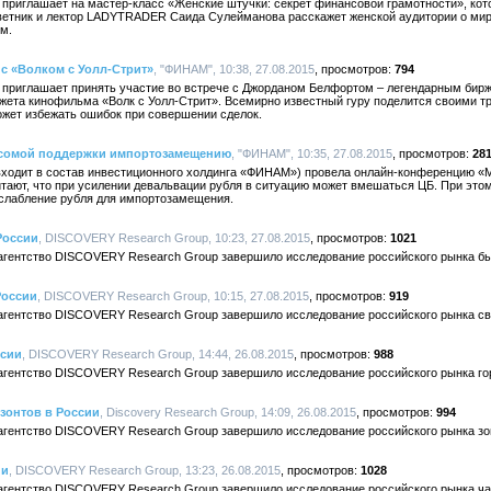
риглашает на мастер-класс «Женские штучки: секрет финансовой грамотности», кото
етник и лектор LADYTRADER Саида Сулейманова расскажет женской аудитории о мир
м.
с «Волком с Уолл-Стрит»
, "ФИНАМ", 10:38, 27.08.2015
794
риглашает принять участие во встрече с Джорданом Белфортом – легендарным бирж
южета кинофильма «Волк с Уолл-Стрит». Всемирно известный гуру поделится своими т
ожет избежать ошибок при совершении сделок.
есомой поддержки импортозамещению
, "ФИНАМ", 10:35, 27.08.2015
28
входит в состав инвестиционного холдинга «ФИНАМ») провела онлайн-конференцию «
тают, что при усилении девальвации рубля в ситуацию может вмешаться ЦБ. При этом
слабление рубля для импортозамещения.
России
, DISCOVERY Research Group, 10:23, 27.08.2015
1021
е агентство DISCOVERY Research Group завершило исследование российского рынка б
России
, DISCOVERY Research Group, 10:15, 27.08.2015
919
е агентство DISCOVERY Research Group завершило исследование российского рынка с
ссии
, DISCOVERY Research Group, 14:44, 26.08.2015
988
е агентство DISCOVERY Research Group завершило исследование российского рынка го
зонтов в России
, Discovery Research Group, 14:09, 26.08.2015
994
 агентство DISCOVERY Research Group завершило исследование российского рынка зо
ии
, DISCOVERY Research Group, 13:23, 26.08.2015
1028
 агентство DISCOVERY Research Group завершило исследование российского рынка ча