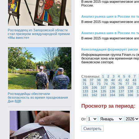
В июле 2015 года маркетинговое а
России.
Анализ рынка шин в России по ти
В июне 2015 года маркетинговое аг
Росгвардеец из Запорожской области
Анализ рынка шин в России по ти
стал призером международной премии
«Мы вместе»
В июне 2015 года маркетинговое аг
Консолидация формирует риски 
Информационная группа Finam.ru (
безопасная зона или временная пе
банковском секторе.
Страницы:
1
2
3
4
5
6
7
36
37
38
39
40
41
42
43
71
72
73
74
75
76
77
78
105
106
107
108
109
110
1
133
134
135
136
137
138
1
Росгвардейцы обеспечили
161
162
163
164
165
166
1
безопасность во время празднования
Дня ВДВ
Просмотр за период:
От