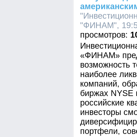
американски
"Инвестицион
"ФИНАМ", 19:5
1
Инвестиционн
«ФИНАМ» пред
возможность т
наиболее лик
компаний, об
биржах NYSE 
российские к
инвесторы см
диверсифицир
портфели, сов