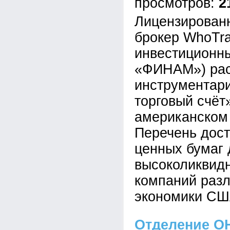
2
Лицензирован
брокер WhoTra
инвестиционн
«ФИНАМ») рас
инструментар
торговый счёт
американском
Перечень дос
ценных бумаг 
высоколиквид
компаний разл
экономики СШ
Отделение О