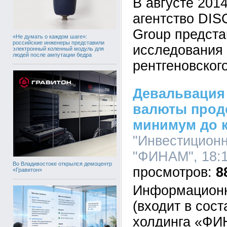
В августе 201
агентство DI
Group предста
«Не думать о каждом шаге»:
российские инженеры представили
исследования 
электронный коленный модуль для
людей после ампутации бедра
рентгеновског
Девальвация
валюты прод
минимум до к
"Инвестицион
"ФИНАМ", 18:1
Во Владивостоке открылся демоцентр
8
«Гравитон»
Информационн
(входит в сос
холдинга «ФИ