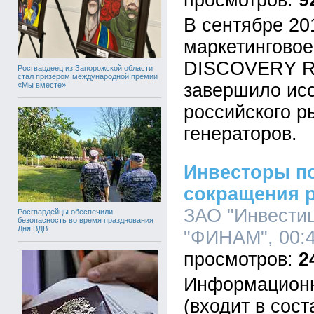
9
В сентябре 20
маркетинговое
DISCOVERY Re
Росгвардеец из Запорожской области
стал призером международной премии
завершило ис
«Мы вместе»
российского р
генераторов.
Инвесторы п
сокращения 
ЗАО "Инвести
Росгвардейцы обеспечили
безопасность во время празднования
Дня ВДВ
"ФИНАМ", 00:4
2
Информационн
(входит в сос