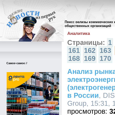
Пресс релизы коммерческих 
Архив пресс-релизов
//
общественных организаций
Аналитика
Страницы:
1
161
162
163
168
169
170
Самое-самое
//
Анализ рынка
электроэнерг
(электрогене
в России
, DI
Group, 15:31, 
3