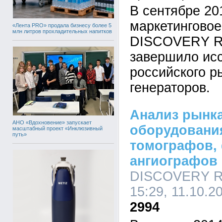
В сентябре 20
маркетинговое
«Лента PRO» продала бизнесу более 5
млн литров прохладительных напитков
DISCOVERY Re
завершило ис
российского р
генераторов.
Анализ рынка
АНО «Вдохновение» запускает
оборудовани
масштабный проект «Инклюзивный
путь»
томографов,
ангиографов 
DISCOVERY Re
15:29, 11.10.2
2994