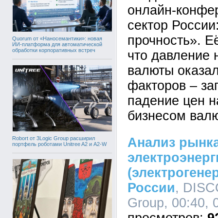
онлайн-конфе
сектор России
прочность». Е
Quorum от «Наносемантики»: новая
ИИ-платформа для автоматической
обработки корпоративных встреч
что давление 
валюты оказал
факторов – за
падение цен н
бизнесом валю
Robort от 3Logic Group расширил
Анализ рынка
портфель роботами Unitree A2 и A2-W
электроэнерг
(электрогене
России
, DIS
Group, 00:40, 