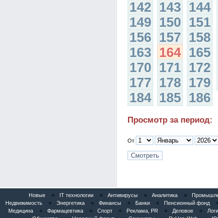
142
143
144
149
150
151
156
157
158
163
164
165
170
171
172
177
178
179
184
185
186
Просмотр за период:
От
Новые
«
IT технологии
«
Антивирусы
«
Аналитика
«
Промышлен
Недвижимость
«
Энергетика
«
Финансы
«
Банки
«
Пенсионный фонд
Медицина
«
Фармацевтика
«
Спорт
«
Реклама, PR
«
Деловое
«
Логи