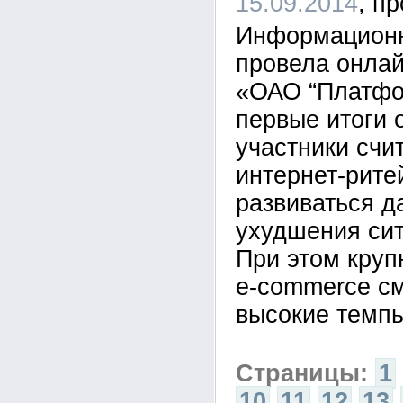
15.09.2014
Информационн
провела онла
«ОАО “Платфо
первые итоги 
участники счи
интернет-рит
развиваться д
ухудшения сит
При этом круп
e-commerce см
высокие темпы
Страницы:
1
10
11
12
13