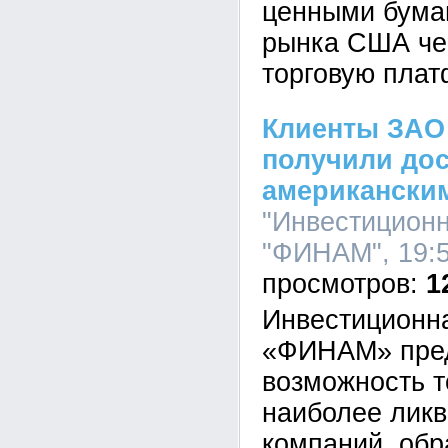
ценными бума
рынка США че
торговую пла
Клиенты ЗА
получили дос
американски
"Инвестицион
"ФИНАМ", 19:5
1
Инвестиционн
«ФИНАМ» пред
возможность т
наиболее лик
компаний, об