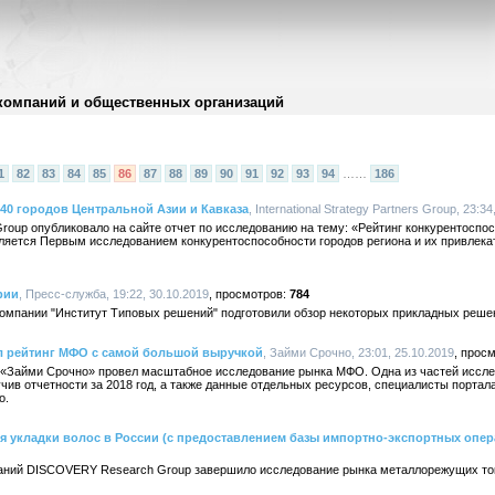
компаний и общественных организаций
1
82
83
84
85
86
87
88
89
90
91
92
93
94
……
186
40 городов Центральной Азии и Кавказа
, International Strategy Partners Group, 23:34
rs Group опубликовало на сайте отчет по исследованию на тему: «Рейтинг конкурентосп
вляется Первым исследованием конкурентоспособности городов региона и их привлека
рии
, Пресс-служба, 19:22, 30.10.2019
784
 компании "Институт Типовых решений" подготовили обзор некоторых прикладных реше
л рейтинг МФО с самой большой выручкой
, Займи Срочно, 23:01, 25.10.2019
«Займи Срочно» провел масштабное исследование рынка МФО. Одна из частей иссл
ив отчетности за 2018 год, а также данные отдельных ресурсов, специалисты портал
о.
я укладки волос в России (с предоставлением базы импортно-экспортных опер
аний DISCOVERY Research Group завершило исследование рынка металлорежущих ток