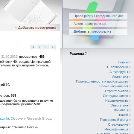
Пресс релизы сегодняшнего дня
Архив пресс-релизов
»
Добавить пресс-релиз
Добавить пресс-релиз
«
‹
›
»
Разделы
//
, 31.10.2019
486
особности 40 городов Центральной
Новые
«
тельности для ведения бизнеса,
IT технологии
«
Антивирусы
«
Аналитика
«
Промышленность и производство
«
ний 1С
Новые назначения
«
Строительство
«
689
Сотрудничество
«
едования была посвящена выручке
Недвижимость
«
а подготовили рейтинг МФО,
Энергетика
«
Финансы
«
Банки
«
аций)
, Discovery Research Group,
Пенсионный фонд
«
Страхование
«
арных станков в России.
Микрофинансы
«