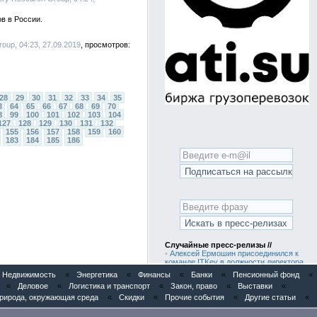
в в России.
oup, 04:23, 27.09.2019
28
29
30
31
32
33
34
35
3
64
65
66
67
68
69
70
8
99
100
101
102
103
104
127
128
129
130
131
132
155
156
157
158
159
160
183
184
185
186
Случайные пресс-релизы //
•
Алексей Ермошин присоединился к
команде ITKey в должности директора
по продукту
Недвижимость
«
Энергетика
«
Финансы
«
Банки
«
Пенсионный фонд
«
•
Анализ рынка панелей фасадных из
«
Деловое
«
Логистика и транспорт
«
Закон, право
«
Выставки
«
полипропилена в России
•
Анализ рынка элементов вентиляции
рирода, окружающая среда
«
Скидки
«
Прочие события
«
Другие статьи
«
кровли (подкровельного пространства)
в России