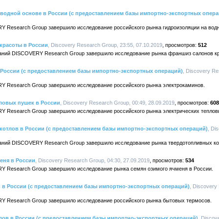
 водной основе в России (с предоставлением базы импортно-экспортных опера
Y Research Group завершило исследование российского рынка гидроизоляции на водн
красоты в России
, Discovery Research Group, 23:55, 07.10.2019
512
аний DISCOVERY Research Group завершило исследование рынка франшиз салонов кр
 России (с предоставлением базы импортно-экспортных операций)
, Discovery Re
Y Research Group завершило исследование российского рынка электрокаминов.
ловых пушек в России
, Discovery Research Group, 00:49, 28.09.2019
608
Y Research Group завершило исследование российского рынка электрических теплов
котлов в России (с предоставлением базы импортно-экспортных операций)
, Di
аний DISCOVERY Research Group завершило исследование рынка твердотопливных ко
еня в России
, Discovery Research Group, 04:30, 27.09.2019
534
Y Research Group завершило исследование рынка семян озимого ячменя в России.
 в России (с предоставлением базы импортно-экспортных операций)
, Discovery
Y Research Group завершило исследование российского рынка бытовых термосов.
лов в России (с предоставлением базы импортно-экспортных операций)
, Discov