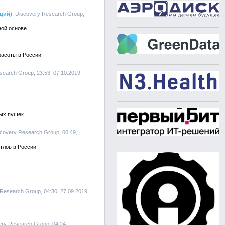
ций)
, Discovery Research Group,
ой основе.
асоты в России.
search Group, 23:53, 07.10.2019
ых пушек.
scovery Research Group, 00:49,
тлов в России.
 Research Group, 04:30, 27.09.2019
ery Research Group, 04:24,