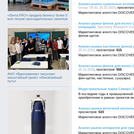
Анализ рынка сушильных колпако
Group, 03:20, 25.10.2019
Маркетинговое агентство DISCOVER
«Лента PRO» продала бизнесу более 5
млн литров прохладительных напитков
Анализ рынка фенов для волос (
операций)
, Discovery Research Gro
Маркетинговое агентство DISCOVER
фенов-щеток.
Анализ рынка настенных фенов 
25.10.2019
515
Маркетинговое агентство DISCOVER
Анализ рынка фенов для волос (
25.10.2019
555
АНО «Вдохновение» запускает
Маркетинговое агентство DISCOVER
масштабный проект «Инклюзивный
фен-щетки, настенные, сушуары).
путь»
Индустриальные парки Северо-За
В последние годы в промышленной 
приобретению в рамках проектов ин
Анализ рынка молочной кислоты
533
Маркетинговое агентство DISCOVER
Анализ рынка аппаратов для суш
Маркетинговое агентство DISCOVER