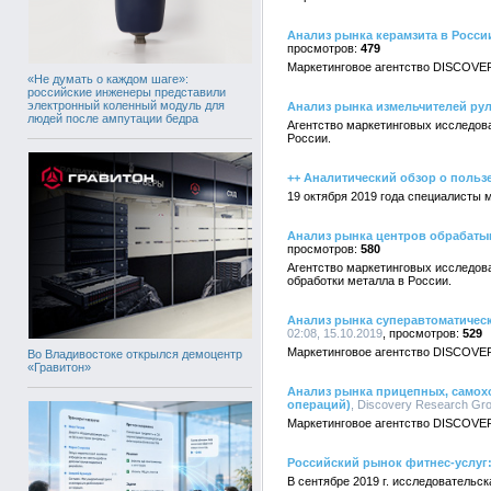
Анализ рынка керамзита в Росси
479
Маркетинговое агентство DISCOVER
«Не думать о каждом шаге»:
российские инженеры представили
электронный коленный модуль для
Анализ рынка измельчителей рул
людей после ампутации бедра
Агентство маркетинговых исследов
России.
++ Аналитический обзор о польз
19 октября 2019 года специалисты 
Анализ рынка центров обрабатыв
580
Агентство маркетинговых исследов
обработки металла в России.
Анализ рынка суперавтоматичес
02:08, 15.10.2019
529
Маркетинговое агентство DISCOVE
Во Владивостоке открылся демоцентр
«Гравитон»
Анализ рынка прицепных, самох
операций)
, Discovery Research Gro
Маркетинговое агентство DISCOVER
Российский рынок фитнес-услуг: и
В сентябре 2019 г. исследовательс