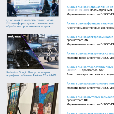
Анализ рынка гидроизоляции на
00:00, 08.10.2019
539
Маркетинговое агентство DISCOVER
Quorum от «Наносемантики»: новая
ИИ-платформа для автоматической
Анализ рынка франшиз салонов 
обработки корпоративных встреч
Агентство маркетинговых исследов
Анализ рынка электрокаминов в
597
Маркетинговое агентство DISCOVER
Анализ рынка электрических теп
Маркетинговое агентство DISCOVER
Анализ рынка твердотопливных 
28.09.2019
587
Robort от 3Logic Group расширил
Агентство маркетинговых исследов
портфель роботами Unitree A2 и A2-W
Анализ рынка семян озимого ячм
Маркетинговое агентство DISCOVER
Анализ рынка бытовых термосов
489
Маркетинговое агентство DISCOVER
Анализ рынка электрических кот