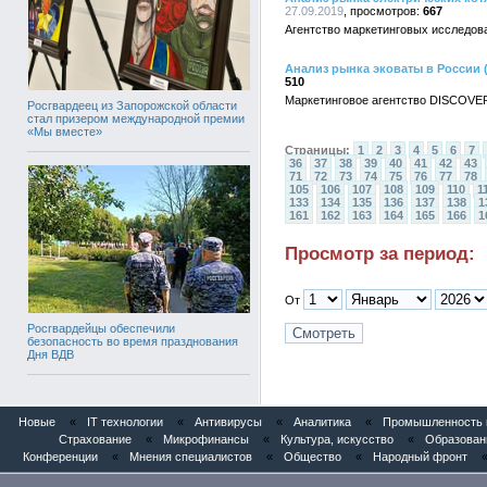
27.09.2019
667
Агентство маркетинговых исследов
Анализ рынка эковаты в России 
510
Маркетинговое агентство DISCOVER
Росгвардеец из Запорожской области
стал призером международной премии
«Мы вместе»
Страницы:
1
2
3
4
5
6
7
36
37
38
39
40
41
42
43
71
72
73
74
75
76
77
78
105
106
107
108
109
110
1
133
134
135
136
137
138
1
161
162
163
164
165
166
1
Просмотр за период:
От
Росгвардейцы обеспечили
безопасность во время празднования
Дня ВДВ
Новые
«
IT технологии
«
Антивирусы
«
Аналитика
«
Промышленность и
Страхование
«
Микрофинансы
«
Культура, искусство
«
Образован
Конференции
«
Мнения специалистов
«
Общество
«
Народный фронт