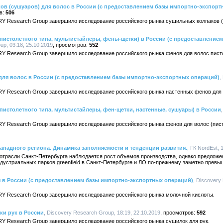
в (сушуаров) для волос в России (с предоставлением базы импортно-экспорт
506
Y Research Group завершило исследование российского рынка сушильных колпаков (
пистолетного типа, мультистайлеры, фены-щетки) в России (с предоставление
up, 03:18, 25.10.2019
552
Y Research Group завершило исследование российского рынка фенов для волос писто
для волос в России (с предоставлением базы импортно-экспортных операций)
,
Y Research Group завершило исследование российского рынка настенных фенов для 
пистолетного типа, мультистайлеры, фен-щетки, настенные, сушуары) в России
Y Research Group завершило исследование российского рынка фенов для волос (пист
падного региона. Динамика заполняемости и тенденции развития.
, ГК NordEst, 
отрасли Санкт-Петербурга наблюдается рост объемов производства, однако предложе
дустриальных парков greenfield в Санкт-Петербурге и ЛО по-прежнему заметно превы
 в России (с предоставлением базы импортно-экспортных операций)
, Discovery
Y Research Group завершило исследование российского рынка молочной кислоты.
ки рук в России
, Discovery Research Group, 18:19, 22.10.2019
592
Y Research Group завершило исследование российского рынка сушилок для рук.