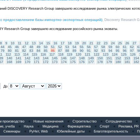
аний DISCOVERY Research Group завершило исследование рынка электрических котло
(с предоставлением базы импортно-экспортных операций)
, Discovery Research Gr
Y Research Group завершило исследование российского рынка эковаты.
8
9
10
11
12
13
14
15
16
17
18
19
20
21
22
23
24
25
26
27
44
45
46
47
48
49
50
51
52
53
54
55
56
57
58
59
60
61
62
6
79
80
81
82
83
84
85
86
87
88
89
90
91
92
93
94
95
96
97
9
11
112
113
114
115
116
117
118
119
120
121
122
123
124
125
126
39
140
141
142
143
144
145
146
147
148
149
150
151
152
153
154
67
168
169
170
171
172
173
174
175
176
177
178
179
180
181
182
До
 производство
«
Новые назначения
«
Строительство
«
Сотрудничество
«
ие, учеба
«
Наука
«
Медицина
«
Фармацевтика
«
Спорт
«
Реклама, PR
«
Семинары
«
РуНет, Web
«
Юбилейные даты
«
Благотворительность
«
П