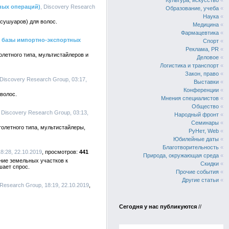
Культура, искусство
«
ных операций)
, Discovery Research
Образование, учеба
«
Наука
«
сушуаров) для волос.
Медицина
«
Фармацевтика
«
м базы импортно-экспортных
Спорт
«
Реклама, PR
«
летного типа, мультистайлеров и
Деловое
«
Логистика и транспорт
«
Закон, право
«
 Discovery Research Group, 03:17,
Выставки
«
Конференции
«
волос.
Мнения специалистов
«
Общество
«
, Discovery Research Group, 03:13,
Народный фронт
«
Семинары
«
олетного типа, мультистайлеры,
РуНет, Web
«
Юбилейные даты
«
Благотворительность
«
18:28, 22.10.2019
441
Природа, окружающая среда
«
ние земельных участков к
Скидки
«
шает спрос.
Прочие события
«
Другие статьи
«
 Research Group, 18:19, 22.10.2019
Сегодня у нас публикуются
//