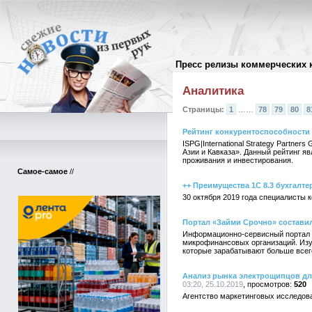
Пресс релизы коммерческих 
Архив пресс-релизов
//
Аналитика
Страницы:
1
……
78
79
80
8
Рейтинг конкурентоспособности 
ISPG|International Strategy Partne
Азии и Кавказа». Данный рейтинг я
проживания и инвестирования.
Самое-самое
//
++ Преимущества 1С 8.3 бухгалте
30 октября 2019 года специалисты
Портал «Займи Срочно» состави
Информационно-сервисный портал 
микрофинансовых организаций. Изуч
которые зарабатывают больше всег
Анализ рынка электрощипцов дл
03:20, 25.10.2019
520
Агентство маркетинговых исследов