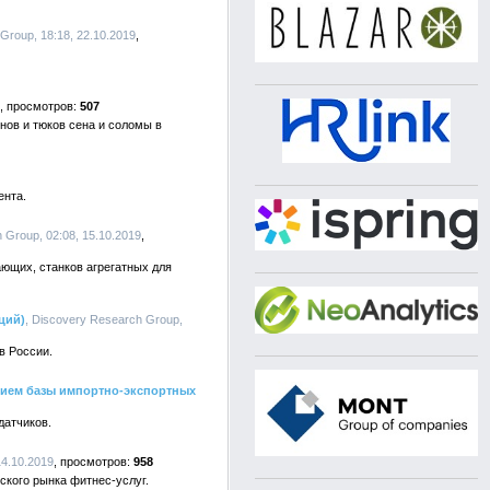
Group, 18:18, 22.10.2019
507
ов и тюков сена и соломы в
ента.
 Group, 02:08, 15.10.2019
ющих, станков агрегатных для
ций)
, Discovery Research Group,
в России.
нием базы импортно-экспортных
датчиков.
14.10.2019
958
ского рынка фитнес-услуг.