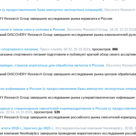
и (с предоставлением базы импортно-экспортных операций)
, Discovery Research 
Y Research Group завершило исследование рынка керамзита в России.
онов и тюков сена и соломы в России
, Discovery Research Group, 18:18, 22.10.2019
аний DISCOVERY Research Group завершило исследование рынка измельчителей рулон
е спортивного питания
, Пресс-служба, 00:32, 20.10.2019
886
магазина спортивного питания подготовили и публикуют краткий обзор своего ассортим
ающих, станков агрегатных для обработки металла в России
, Discovery Research
аний DISCOVERY Research Group завершило исследование рынка центров обрабатыва
ких кофемашин в России (с предоставлением базы импортно-экспортных опера
RY Research Group завершило исследование рынка суперавтоматических кофемашин 
одных и стационарных смесителей-кормораздатчиков в России (с предоставле
up, 20:14, 14.10.2019
539
Y Research Group завершило исследование российского рынка смесителей-кормораз
тоги 2018 г., прогноз до 2021 г.
, Исследовательская компания NeoAnalytics, 20:09, 
кая компания NeoAnalytics завершила проведение маркетингового исследования россий