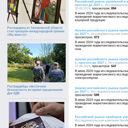
Российский рынок халяльной и к
прогноз до 2027 г.
, Исследовательс
30.06.2024
894
В июне 2024 года исследовательска
проведение маркетингового исслед
кошерной продукции.
Росгвардеец из Запорожской области
Анализ российского рынка приборо
стал призером международной премии
до 2027 г.
, Исследовательская компа
«Мы вместе»
973
В июне 2024 года исследовательска
проведение маркетингового исслед
газа.
Анализ российского рынка прибо
г., прогноз до 2027 г.
, Исследовате
27.06.2024
547
В июне 2024 года исследовательска
проведение маркетингового исслед
электроэнергии.
Росгвардейцы обеспечили
Анализ российского рынка прибор
безопасность во время празднования
до 2027 г.
, Исследовательская компа
Дня ВДВ
599
В июне 2024 года исследовательска
проведение маркетингового исслед
воды.
Российский рынок приборов учета 
Исследовательская компания NeoAnal
В июне 2024 года исследовательска