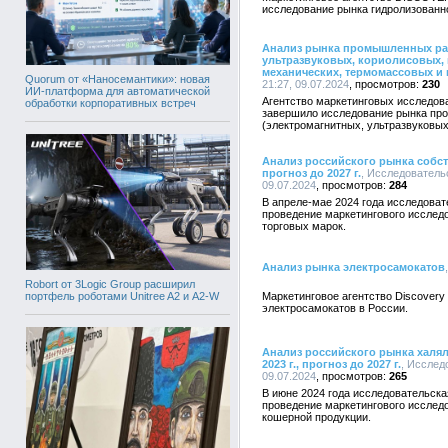
исследование рынка гидролизованно
Анализ рынка промышленных ра
ультразвуковых, кориолисовых, 
механических, термомассовых и 
Quorum от «Наносемантики»: новая
21:27, 09.07.2024
230
ИИ-платформа для автоматической
Агентство маркетинговых исследо
обработки корпоративных встреч
завершило исследование рынка п
(электромагнитных, ультразвуковых
Анализ российского рынка собств
прогноз до 2027 г.
, Исследовательс
09.07.2024
284
В апреле-мае 2024 года исследоват
проведение маркетингового исслед
торговых марок.
Анализ рынка электросамокатов
Robort от 3Logic Group расширил
портфель роботами Unitree A2 и A2-W
Маркетинговое агентство Discovery
электросамокатов в России.
Анализ российского рынка халя
2023 г., прогноз до 2027 г.
, Исслед
09.07.2024
265
В июне 2024 года исследовательска
проведение маркетингового исслед
кошерной продукции.