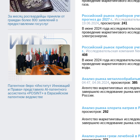
проведение маркетингового исслед
газа.
Российский рынок приборов учета
За месяц росгвардейцы приняли от
прогноз до 2027 г.
, Исследовательс
граждан более 800 заявлений о
19.06.2024
241
предоставлении госуслуг
В июне 2024 года исследовательска
проведение маркетингового исслед
электроэнергии.
Российский рынок приборов учета
г.
, Исследовательская компания NeoA
408
В июне 2024 года исследовательска
проведение маркетингового исслед
воды.
Анализ рынка металлообрабатыв
04:47, 04.06.2024
385
Патентное бюро «Институт Инноваций
Агентство маркетинговых исследо
и Права» представило AI-патентного
завершило исследование рынка ме
ассистента «POSINT» в Евразийском
России.
патентном ведомстве
Анализ рынка хлорита натрия в 
292
Агентство маркетинговых исследо
завершило исследование рынка хло
Анализ рынка грязи лечебной в 
271