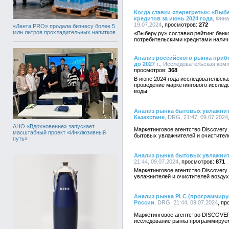
Когда ставки «перегреты»: «Выб
кредитов за июнь 2024 года
, Фин
19.07.2024
272
«Лента PRO» продала бизнесу более 5
млн литров прохладительных напитков
«Выберу.ру» составил рейтинг бан
потребительскими кредитами нали
Анализ российского рынка прибор
до 2027 г.
, Исследовательская компа
368
В июне 2024 года исследовательска
проведение маркетингового исслед
воды.
Анализ рынка бытовых увлажните
Казахстане
, DRG, 21:47, 09.07.2024
АНО «Вдохновение» запускает
Маркетинговое агентство Discovery
масштабный проект «Инклюзивный
бытовых увлажнителей и очистителе
путь»
Анализ рынка бытовых увлажните
21:44, 09.07.2024
871
Маркетинговое агентство Discover
увлажнителей и очистителей воздух
Анализ рынка PLC (программиру
России
, DRG, 21:44, 09.07.2024
Маркетинговое агентство DISCOVE
исследование рынка программируем