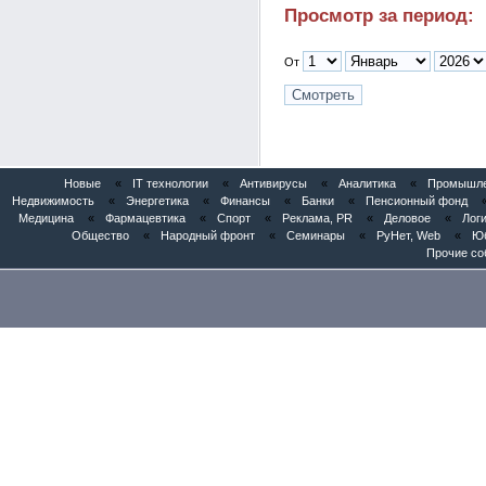
Просмотр за период:
От
Новые
«
IT технологии
«
Антивирусы
«
Аналитика
«
Промышлен
Недвижимость
«
Энергетика
«
Финансы
«
Банки
«
Пенсионный фонд
Медицина
«
Фармацевтика
«
Спорт
«
Реклама, PR
«
Деловое
«
Логи
Общество
«
Народный фронт
«
Семинары
«
РуНет, Web
«
Юб
Прочие со