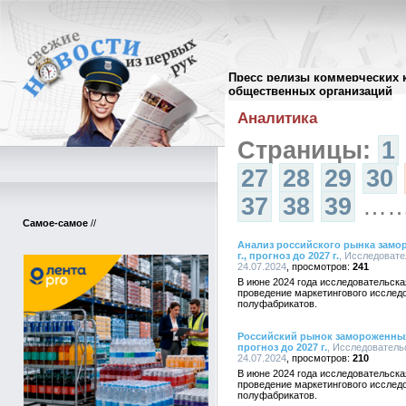
Пресс релизы коммерческих 
Архив пресс-релизов
//
общественных организаций
Аналитика
Страницы:
1
27
28
29
30
37
38
39
…
Самое-самое
//
Анализ российского рынка замо
г., прогноз до 2027 г.
, Исследовате
24.07.2024
241
В июне 2024 года исследовательска
проведение маркетингового исслед
полуфабрикатов.
Российский рынок замороженных 
прогноз до 2027 г.
, Исследовательс
24.07.2024
210
В июне 2024 года исследовательска
проведение маркетингового исслед
полуфабрикатов.