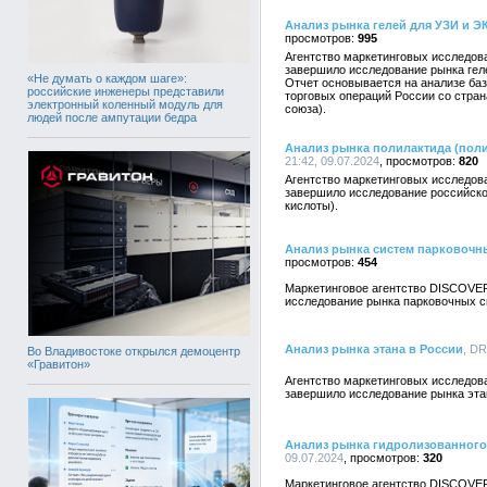
Анализ рынка гелей для УЗИ и Э
995
Агентство маркетинговых исследо
завершило исследование рынка гел
«Не думать о каждом шаге»:
Отчет основывается на анализе баз
российские инженеры представили
торговых операций России со стра
электронный коленный модуль для
союза).
людей после ампутации бедра
Анализ рынка полилактида (пол
21:42, 09.07.2024
820
Агентство маркетинговых исследо
завершило исследование российско
кислоты).
Анализ рынка систем парковочн
454
Маркетинговое агентство DISCOVE
исследование рынка парковочных с
Анализ рынка этана в России
, DR
Во Владивостоке открылся демоцентр
«Гравитон»
Агентство маркетинговых исследо
завершило исследование рынка эта
Анализ рынка гидролизованного
09.07.2024
320
Маркетинговое агентство DISCOVE