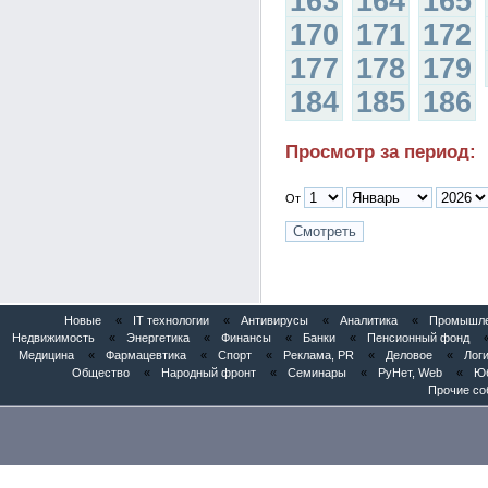
163
164
165
170
171
172
177
178
179
184
185
186
Просмотр за период:
От
Новые
«
IT технологии
«
Антивирусы
«
Аналитика
«
Промышлен
Недвижимость
«
Энергетика
«
Финансы
«
Банки
«
Пенсионный фонд
Медицина
«
Фармацевтика
«
Спорт
«
Реклама, PR
«
Деловое
«
Логи
Общество
«
Народный фронт
«
Семинары
«
РуНет, Web
«
Юб
Прочие со