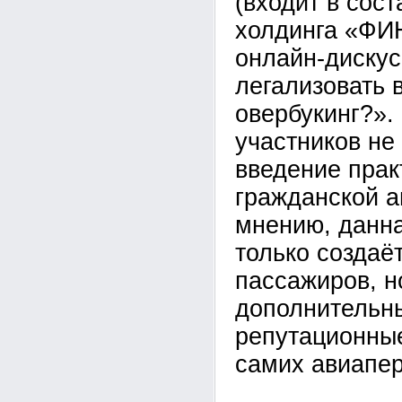
(входит в сос
холдинга «ФИ
онлайн-диску
легализовать 
овербукинг?».
участников не
введение прак
гражданской а
мнению, данна
только создаё
пассажиров, н
дополнительн
репутационны
самих авиапер