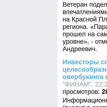
Ветеран поде
впечатлениям
на Красной Пл
региона. «Пар
прошел на са
уровне», - от
Андреевич.
Инвесторы с
целесообраз
овербукинга 
"ФИНАМ", 22:2
2
Информационн