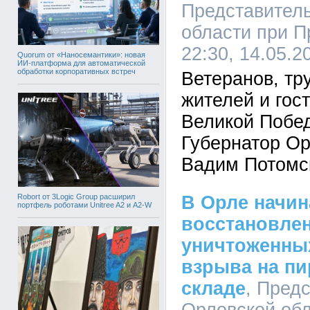
Представител
области при П
22:30, 14.05.2
Quorum от «Наносемантики»: новая
ИИ-платформа для автоматической
обработки корпоративных встреч
Ветеранов, тр
жителей и гос
Великой Побе
Губернатор Ор
Вадим Потомс
Robort от 3Logic Group расширил
В Орле начин
портфель роботами Unitree A2 и A2-W
восстановле
уничтоженных
взрыва на п
складе
, Пред