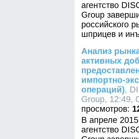
агентство DI
Group заверш
российского р
шприцев и инъ
Анализ рынк
активных доб
предоставле
импортно-эк
операций)
, D
Group, 12:49, 
1
В апреле 2015
агентство DI