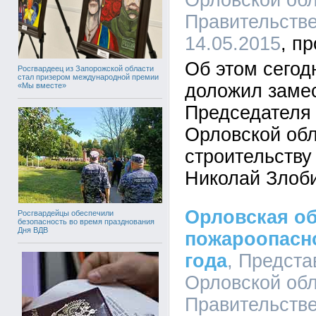
Орловской обл
Правительстве
14.05.2015
Об этом сегод
Росгвардеец из Запорожской области
стал призером международной премии
доложил заме
«Мы вместе»
Председателя
Орловской обл
строительству
Николай Злоб
Орловская об
Росгвардейцы обеспечили
безопасность во время празднования
Дня ВДВ
пожароопасно
года
, Предста
Орловской обл
Правительстве