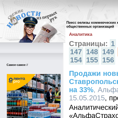
Пресс релизы коммерческих 
Архив пресс-релизов
//
общественных организаций
Аналитика
Страницы:
1
147
148
149
154
155
156
Самое-самое
//
Продажи нов
Ставропольс
на 33%
, Альф
15.05.2015
Аналитический
«АльфаСтрахо