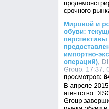
продемонстрир
срочного рынк
Мировой и р
обуви: текущ
перспективы 
предоставле
импортно-эк
операций)
, D
Group, 17:37, 
8
В апреле 2015
агентство DI
Group заверш
рынка обуви в