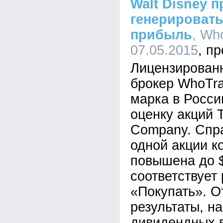
Walt Disney 
генерировать
прибыль
, Wh
07.05.2015
Лицензирован
брокер WhoTra
марка в Росси
оценку акций 
Company. Спр
одной акции к
повышена до $
соответствует
«Покупать». 
результаты, н
дивидендных 