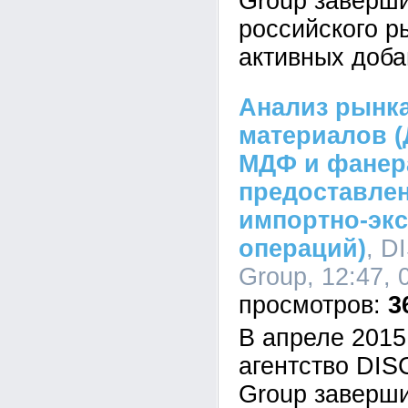
Group заверш
российского р
активных доба
Анализ рынк
материалов (
МДФ и фанера
предоставле
импортно-эк
операций)
, D
Group, 12:47, 
3
В апреле 2015
агентство DI
Group заверш