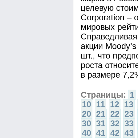
целевую стоим
Corporation – 
мировых рейти
Справедливая
акции Moody’s
шт., что пред
роста относит
в размере 7,2
Страницы:
1
10
11
12
13
20
21
22
23
30
31
32
33
40
41
42
43