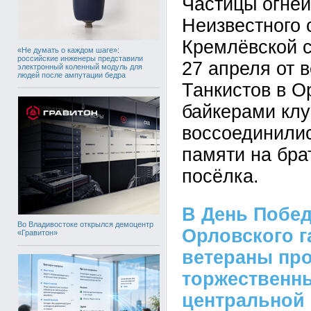
Частицы огней
Неизвестного 
Кремлёвской с
«Не думать о каждом шаге»:
российские инженеры представили
27 апреля от в
электронный коленный модуль для
людей после ампутации бедра
Танкистов в О
байкерами клу
воссоединилис
памяти на бра
посёлка.
В День Побед
Во Владивостоке открылся демоцентр
Орловского г
«Гравитон»
ветераны пр
торжественн
центральной