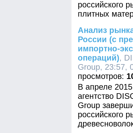
российского р
плитных мате
Анализ рынк
России (с пр
импортно-эк
операций)
, D
Group, 23:57, 
1
В апреле 2015
агентство DI
Group заверш
российского р
древесноволо