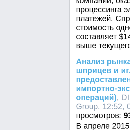
компании, ок
процессинга э
платежей. Сп
стоимость одн
составляет $1
выше текущего
Анализ рынк
шприцев и иг
предоставле
импортно-эк
операций)
, D
Group, 12:52, 
9
В апреле 2015