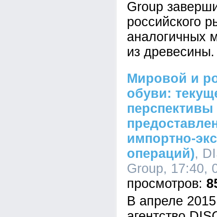
Group заверш
российского р
аналогичных 
из древесины.
Мировой и р
обуви: текущ
перспективы 
предоставле
импортно-эк
операций)
, D
Group, 17:40, 
8
В апреле 2015
агентство DI