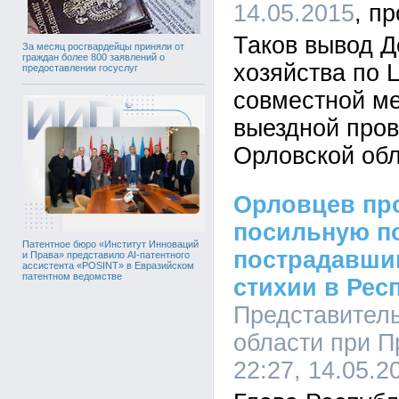
14.05.2015
Таков вывод Д
За месяц росгвардейцы приняли от
граждан более 800 заявлений о
хозяйства по 
предоставлении госуслуг
совместной м
выездной пров
Орловской обл
Орловцев про
посильную 
Патентное бюро «Институт Инноваций
пострадавшим
и Права» представило AI-патентного
ассистента «POSINT» в Евразийском
патентном ведомстве
стихии в Рес
Представител
области при П
22:27, 14.05.2