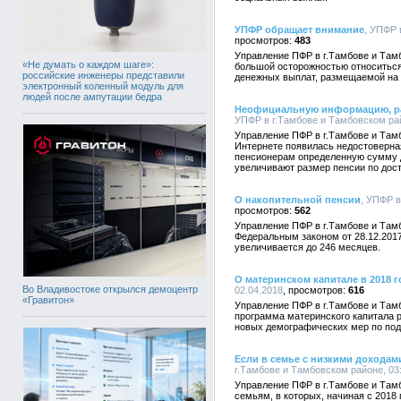
УПФР обращает внимание
, УПФР 
483
Управление ПФР в г.Тамбове и Там
«Не думать о каждом шаге»:
большой осторожностью относиться
российские инженеры представили
денежных выплат, размещаемой на
электронный коленный модуль для
людей после ампутации бедра
Неофициальную информацию, ра
УПФР в г.Тамбове и Тамбовском рай
Управление ПФР в г.Тамбове и Тамб
Интернете появилась недостоверна
пенсионерам определенную сумму де
увеличивают размер пенсии по дос
О накопительной пенсии
, УПФР в
562
Управление ПФР в г.Тамбове и Тамб
Федеральным законом от 28.12.201
увеличивается до 246 месяцев.
О материнском капитале в 2018 г
Во Владивостоке открылся демоцентр
02.04.2018
616
«Гравитон»
Управление ПФР в г.Тамбове и Тамб
программа материнского капитала 
новых демографических мер по под
Если в семье с низкими доходам
г.Тамбове и Тамбовском районе, 03:
Управление ПФР в г.Тамбове и Там
семьям, в которых, начиная с 2018