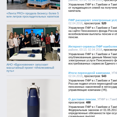
районе, 03:14, 02.04.2018
Управление ПФР в г.Тамбове и Там
от нуждающихся семей на получени
капитала.
«Лента PRO» продала бизнесу более 5
млн литров прохладительных напитков
ПФР расширяет электронные усл
02.04.2018
520
Управление ПФР в г.Тамбове и Там
на сайте Пенсионного фонда Росси
возобновлении выплаты пенсии и о
пенсии.
Интернет-сервисы ПФР наиболе
районе, 03:13, 02.04.2018
Управление ПФР в г.Тамбове и Там
опубликованным данным Министерс
электронные услуги Пенсионного ф
востребованных сервисов Единого п
АНО «Вдохновение» запускает
масштабный проект «Инклюзивный
путь»
Итоги переходной кампании
, УП
02.04.2018
543
Управление ПФР в г.Тамбове и Там
России подвел итоги переходной ка
пенсионных накоплений в негосуд
управляющие компании (УК).
О доставке пенсии
, УПФР в г.Тамб
488
Управление ПФР в г.Тамбове и Тамб
Федеральным законом от 01.05.201
определенные обязанности при осу
социальных выплат.