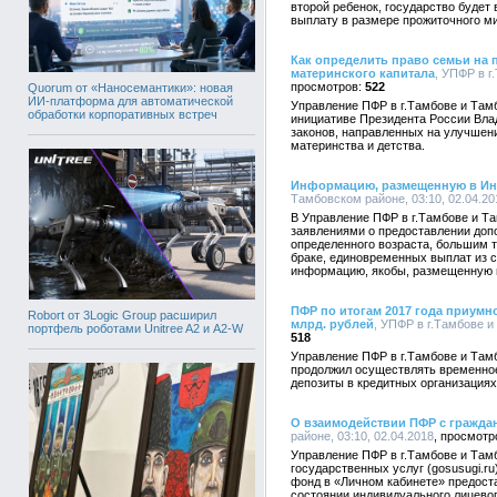
второй ребенок, государство будет
выплату в размере прожиточного м
Как определить право семьи на 
материнского капитала
, УПФР в г
522
Quorum от «Наносемантики»: новая
ИИ-платформа для автоматической
Управление ПФР в г.Тамбове и Тамб
обработки корпоративных встреч
инициативе Президента России Вла
законов, направленных на улучшен
материнства и детства.
Информацию, размещенную в Инт
Тамбовском районе, 03:10, 02.04.20
В Управление ПФР в г.Тамбове и Т
заявлениями о предоставлении доп
определенного возраста, большим 
браке, единовременных выплат из ср
информацию, якобы, размещенную 
ПФР по итогам 2017 года приумн
Robort от 3Logic Group расширил
млрд. рублей
, УПФР в г.Тамбове и
портфель роботами Unitree A2 и A2-W
518
Управление ПФР в г.Тамбове и Тамб
продолжил осуществлять временно
депозиты в кредитных организациях
О взаимодействии ПФР с гражда
районе, 03:10, 02.04.2018
Управление ПФР в г.Тамбове и Тамб
государственных услуг (gosusugi.r
фонд в «Личном кабинете» предоста
состоянии индивидуального лицевог