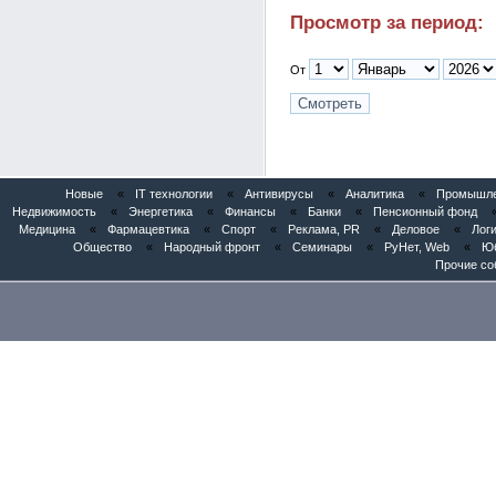
Просмотр за период:
От
Новые
«
IT технологии
«
Антивирусы
«
Аналитика
«
Промышлен
Недвижимость
«
Энергетика
«
Финансы
«
Банки
«
Пенсионный фонд
Медицина
«
Фармацевтика
«
Спорт
«
Реклама, PR
«
Деловое
«
Логи
Общество
«
Народный фронт
«
Семинары
«
РуНет, Web
«
Юб
Прочие со