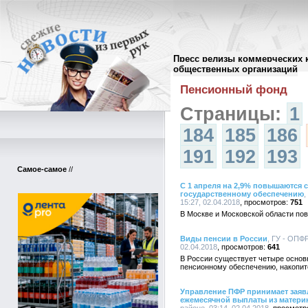
Пресс релизы коммерческих 
Архив пресс-релизов
//
общественных организаций
Пенсионный фонд
Страницы:
1
184
185
186
191
192
193
Самое-самое
//
С 1 апреля на 2,9% повышаются 
государственному обеспечению
,
15:27, 02.04.2018
751
В Москве и Московской области по
Виды пенсии в России
, ГУ - ОПФР
02.04.2018
641
В России существует четыре основн
пенсионному обеспечению, накопит
Управление ПФР принимает заявл
ежемесячной выплаты из матери