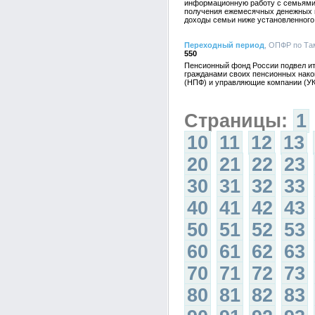
информационную работу с семьями,
получения ежемесячных денежных в
доходы семьи ниже установленного
Переходный период
, ОПФР по Там
550
Пенсионный фонд России подвел ит
гражданами своих пенсионных нак
(НПФ) и управляющие компании (УК
Страницы:
1
10
11
12
13
20
21
22
23
30
31
32
33
40
41
42
43
50
51
52
53
60
61
62
63
70
71
72
73
80
81
82
83