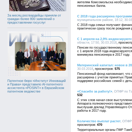
жителям Комсомольска необходимо и
пенсионных балла.
За месяц росгвардейцы приняли от
С 2018 года расширена программ
граждан более 800 заявлений о
муниципальном районе, 18:12, 30.0
предоставлении госуслуг
С 2018 года семьи получают финан
практически сразу после рождения 
С 1 апреля на 2,9% индексируют
области, 17:50, 30.03.2018
Пенсии по государственному пенси
с 1 апреля 2018 года индексируются
минимума пенсионера в 2017 году.
Материнский капитал: новое в 20
30.03.2018
575
Пенсионный фонд напоминает, что с
расширена с учетом принятых Пра
поддержке российских семей с дет
Патентное бюро «Институт Инноваций
и Права» представило AI-патентного
ассистента «POSINT» в Евразийском
«Спасибо за работу!»
, ОПФР по Та
патентном ведомстве
532
С этих слов начал свое выступлен
Аппарата полномочного представит
выслушав доклад Управляющего От
работы в 2017 году.
Количество выплат растет
, ОПФР 
470
Территориальные органы ПФР Тамб