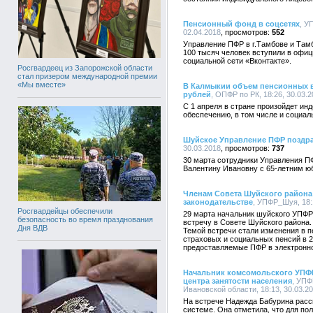
Пенсионный фонд в соцсетях
, У
02.04.2018
552
Управление ПФР в г.Тамбове и Там
100 тысяч человек вступили в офи
социальной сети «Вконтакте».
Росгвардеец из Запорожской области
стал призером международной премии
«Мы вместе»
В Калмыкии объем пенсионных вы
рублей
, ОПФР по РК, 18:26, 30.03.
С 1 апреля в стране произойдет ин
обеспечению, в том числе и социал
Шуйское Управление ПФР поздра
30.03.2018
737
30 марта сотрудники Управления П
Валентину Ивановну с 65-летним ю
Членам Совета Шуйского района
законодательстве
, УПФР_Шуя, 18:
Росгвардейцы обеспечили
29 марта начальник шуйского УПФ
безопасность во время празднования
встречу в Совете Шуйского района.
Дня ВДВ
Темой встречи стали изменения в п
страховых и социальных пенсий в 20
предоставляемые ПФР в электронн
Начальник комсомольского УПФР
центра занятости населения
, УПФ
Ивановской области, 18:13, 30.03.2
На встрече Надежда Бабурина расс
системе. Она отметила, что для по