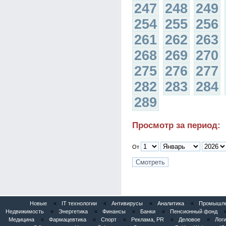
247
248
249
254
255
256
261
262
263
268
269
270
275
276
277
282
283
284
289
Просмотр за период:
От
Новые
«
IT технологии
«
Антивирусы
«
Аналитика
«
Промышлен
Недвижимость
«
Энергетика
«
Финансы
«
Банки
«
Пенсионный фонд
Медицина
«
Фармацевтика
«
Спорт
«
Реклама, PR
«
Деловое
«
Логи