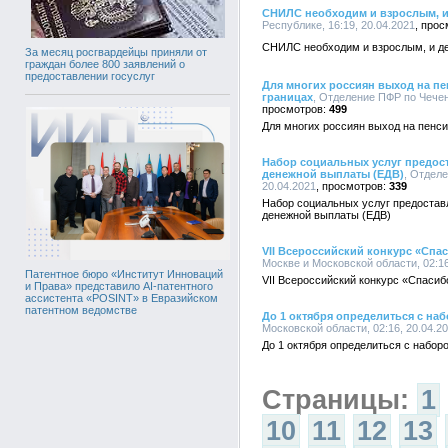
СНИЛС необходим и взрослым, и
Республике, 16:19, 20.04.2021
СНИЛС необходим и взрослым, и д
За месяц росгвардейцы приняли от
граждан более 800 заявлений о
предоставлении госуслуг
Для многих россиян выход на пе
границах
, Отделение ПФР по Чечен
499
Для многих россиян выход на пенси
Набор социальных услуг предос
денежной выплаты (ЕДВ)
, Отдел
20.04.2021
339
Набор социальных услуг предоста
денежной выплаты (ЕДВ)
VII Всероссийский конкурс «Спас
Москве и Московской области, 02:16
Патентное бюро «Институт Инноваций
VII Всероссийский конкурс «Спасибо
и Права» представило AI-патентного
ассистента «POSINT» в Евразийском
патентном ведомстве
До 1 октября определиться с на
Московской области, 02:16, 20.04.2
До 1 октября определиться с набор
Страницы:
1
10
11
12
13