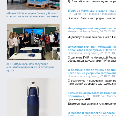
До 1 октября льготникам нужно опр
В эфире Раменского радио – на
«Лента PRO» продала бизнесу более 5
ГУ - ОПФР по г. Москве и Московско
млн литров прохладительных напитков
В эфире Раменского радио – начал
Индивидуальный лицевой счет 
Чеченской Республике, 04:33, 24.04
Индивидуальный лицевой счет в П
Отделение ПФР по Чеченской Ре
обращаться за услугами ПФР в э
Чеченской Республике, 22:52, 23.04
Отделение ПФР по Чеченской Респу
обращаться за услугами ПФР в эле
АНО «Вдохновение» запускает
масштабный проект «Инклюзивный
О возможности получения прав
путь»
накоплений умершего застрахов
Чеченской Республике, 22:48, 23.04
О возможности получения правопр
накоплений умершего застрахованн
Ежемесячная выплата из материн
обратиться
, ГУ - ОПФР по г. Москв
478
Ежемесячная выплата из материнско
В Москве и Московской области 