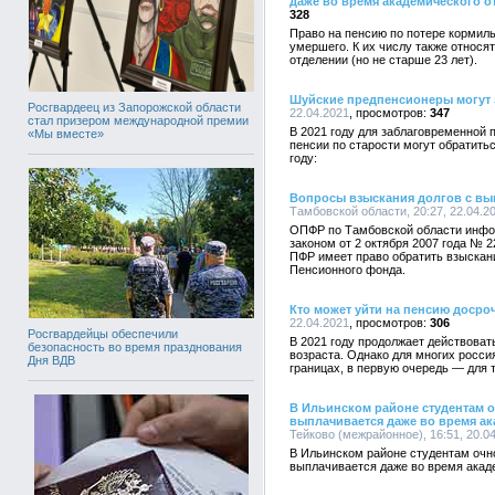
даже во время академического о
328
Право на пенсию по потере кормил
умершего. К их числу также относя
отделении (но не старше 23 лет).
Шуйские предпенсионеры могут 
Росгвардеец из Запорожской области
22.04.2021
347
стал призером международной премии
В 2021 году для заблаговременной 
«Мы вместе»
пенсии по старости могут обратить
году:
Вопросы взыскания долгов с вы
Тамбовской области, 20:27, 22.04.2
ОПФР по Тамбовской области инфор
законом от 2 октября 2007 года № 
ПФР имеет право обратить взыскан
Пенсионного фонда.
Кто может уйти на пенсию досро
22.04.2021
306
Росгвардейцы обеспечили
В 2021 году продолжает действова
безопасность во время празднования
возраста. Однако для многих росси
Дня ВДВ
границах, в первую очередь — для 
В Ильинском районе студентам 
выплачивается даже во время ак
Тейково (межрайонное), 16:51, 20.0
В Ильинском районе студентам очн
выплачивается даже во время акад