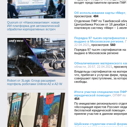
входят представители органов ПФР.
Об использовании карты «Мир»
,
484
Отделение ПФР по Тамбовской обла
Quorum от «Наносемантики»: новая
Центробанка России от 18 декабря 
ИИ-платформа для автоматической
платежную систему «Мир» – 1 июля 
обработки корпоративных встреч
Порядка 97 тысяч сертификатов 
выдано в Московском регионе
, 
22.04.2021
560
Порядка 97 тысяч сертификатов на
выдано в Московском регионе
Обналичивание материнского ка
области, 20:57, 22.04.2021
Владельцы сертификатов на матери
что, прибегая к услугам фирм, пр
совершают преступление, за которо
Robort от 3Logic Group расширил
свободы.
портфель роботами Unitree A2 и A2-W
Итоги участия специалистов ПФР
юридической помощи»
, ОПФР по 
454
По инициативе регионального отде
«Ассоциация юристов России» неда
бесплатной юридической помощи».
приняли участие в данном меропри
Шуйским студентам очной формы