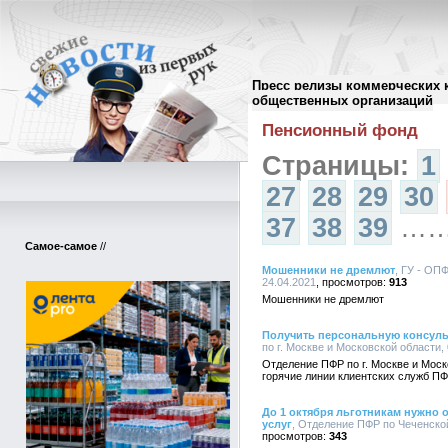
Пресс релизы коммерческих 
Архив пресс-релизов
//
общественных организаций
Пенсионный фонд
Страницы:
1
27
28
29
30
37
38
39
…
Самое-самое
//
Мошенники не дремлют
, ГУ - ОПФ
24.04.2021
913
Мошенники не дремлют
Получить персональную консуль
по г. Москве и Московской области, 
Отделение ПФР по г. Москве и Моск
горячие линии клиентских служб П
До 1 октября льготникам нужно
услуг
, Отделение ПФР по Чеченской
343