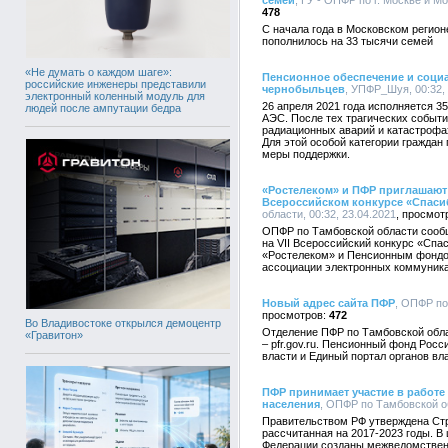
семей
, ГУ - ОПФР по г. Москве и Мо
478
С начала года в Московском регион
пополнилось на 33 тысячи семей
«Не думать о каждом шаге»:
Пенсионное обеспечение и соци
российские инженеры представили
чернобыльцев
, УПФР_Шуя, 00:32, 
электронный коленный модуль для
26 апреля 2021 года исполняется 3
людей после ампутации бедра
АЭС. После тех трагических событи
радиационных аварий и катастрофа
Для этой особой категории граждан
меры поддержки.
«Ростелеком» и ПФР приглашают 
Всероссийском конкурсе «Спасиб
области, 00:32, 23.04.2021
ОПФР по Тамбовской области сообща
на VII Всероссийский конкурс «Спа
«Ростелеком» и Пенсионным фондо
ассоциации электронных коммуника
Новый адрес сайта ПФР
, ОПФР по
472
Во Владивостоке открылся демоцентр
Отделение ПФР по Тамбовской обла
«Гравитон»
– pfr.gov.ru. Пенсионный фонд Рос
власти и Единый портал органов вл
ПФР принимает участие в работ
населения
, ОПФР по Тамбовской об
Правительством РФ утверждена Ст
рассчитанная на 2017-2023 годы. В
Федерации созданы межведомственно