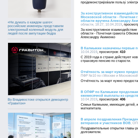
продемонстрировали пользу электр
За конструктивное взаимодейст
Московской области - Почетная
области вручена Александру Ак
«Не думать о каждом шаге»:
области, 18:27, 10.04.2019
российские инженеры представили
электронный коленный модуль для
За конструктивное взаимодействи
людей после ампутации бедра
области - Почетная грамота Обком
Александру Акименко
В Калмыкии назначены первые п
10.04.2019
410
С 2019 года в стране действуют но
страховую пенсию по старости.
Отчётность за март нужно предос
ПФР №10 по г.Москве и Московской о
Отчётность за март нужно предоста
В ОПФР по Калмыкии продолжают
ежемесячной выплаты из средств
10.04.2019
406
Во Владивостоке открылся демоцентр
«Гравитон»
Cемьи Калмыкии, имеющие детей, 
маткапитала.
В апреле поздравления Президен
ветеранов и участников ВОВ
, ОП
Поздравительные открытки главы р
долгожители.