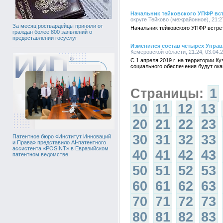
Начальник тейковского УПФР вст
округе Тейково (межрайонное), 21:2
За месяц росгвардейцы приняли от
Начальник тейковского УПФР встре
граждан более 800 заявлений о
предоставлении госуслуг
Изменился состав четырех Упра
Кемеровской области, 21:24, 03.04.
С 1 апреля 2019 г. на территории К
социального обеспечения будут ока
Страницы:
1
10
11
12
13
20
21
22
23
30
31
32
33
Патентное бюро «Институт Инноваций
и Права» представило AI-патентного
ассистента «POSINT» в Евразийском
40
41
42
43
патентном ведомстве
50
51
52
53
60
61
62
63
70
71
72
73
80
81
82
83