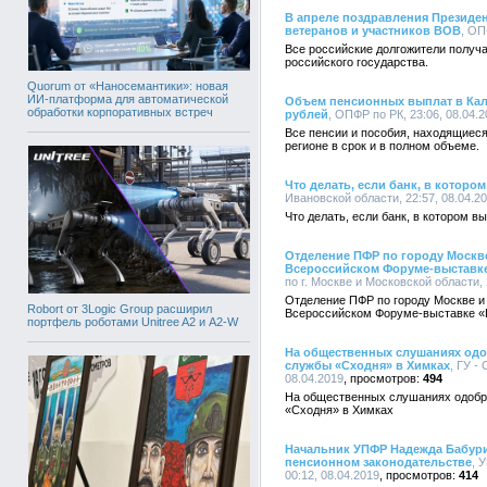
В апреле поздравления Президен
ветеранов и участников ВОВ
, ОП
Все российские долгожители получ
российского государства.
Quorum от «Наносемантики»: новая
ИИ-платформа для автоматической
Объем пенсионных выплат в Кал
обработки корпоративных встреч
рублей
, ОПФР по РК, 23:06, 08.04.
Все пенсии и пособия, находящиес
регионе в срок и в полном объеме.
Что делать, если банк, в котор
Ивановской области, 22:57, 08.04.2
Что делать, если банк, в котором 
Отделение ПФР по городу Москв
Всероссийском Форуме-выставке
по г. Москве и Московской области, 
Отделение ПФР по городу Москве и
Robort от 3Logic Group расширил
Всероссийском Форуме-выставке «
портфель роботами Unitree A2 и A2-W
На общественных слушаниях одо
службы «Сходня» в Химках
, ГУ -
08.04.2019
494
На общественных слушаниях одобре
«Сходня» в Химках
Начальник УПФР Надежда Бабури
пенсионном законодательстве
, 
00:12, 08.04.2019
414