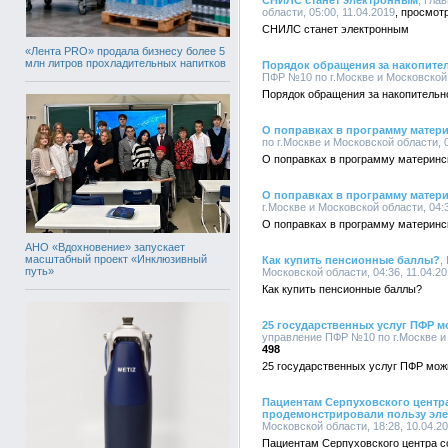
СНИЛС станет электронным
, Гла
области, 05:00, 11.04.2019
СНИЛС станет электронным
«Лента PRO» продала бизнесу более 5
млн литров прохладительных напитков
Порядок обращения за накопител
ПФР №10 по г.Москве и Московской о
Порядок обращения за накопительно
О поправках в программу матери
по г.Москве и Московской области, 0
О поправках в программу материнск
О поправках в программу матери
г.Москве и Московской области, 04:3
О поправках в программу материнс
АНО «Вдохновение» запускает
масштабный проект «Инклюзивный
Как купить пенсионные баллы?
,
путь»
Московской области, 04:36, 11.04.2
Как купить пенсионные баллы?
25 государственных услуг ПФР м
управление ПФР №10 по г.Москве и 
498
25 государственных услуг ПФР мож
Пациентам Серпуховского центр
продемонстрировали пользу эл
Московской области, 18:28, 10.04.2
Пациентам Серпуховского центра с