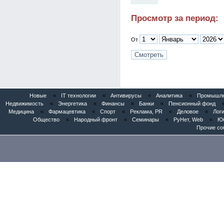
Просмотр за период:
От
Новые
«
IT технологии
«
Антивирусы
«
Аналитика
«
Промышлен
Недвижимость
«
Энергетика
«
Финансы
«
Банки
«
Пенсионный фонд
Медицина
«
Фармацевтика
«
Спорт
«
Реклама, PR
«
Деловое
«
Логи
Общество
«
Народный фронт
«
Семинары
«
РуНет, Web
«
Юб
Прочие со