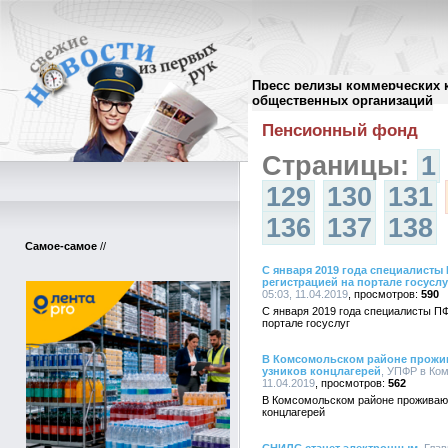
Пресс релизы коммерческих 
Архив пресс-релизов
//
общественных организаций
Пенсионный фонд
Страницы:
1
129
130
131
136
137
138
Самое-самое
//
С января 2019 года специалисты
регистрацией на портале госуслу
05:03, 11.04.2019
590
С января 2019 года специалисты П
портале госуслуг
В Комсомольском районе прожи
узников концлагерей
, УПФР в Ко
11.04.2019
562
В Комсомольском районе проживаю
концлагерей