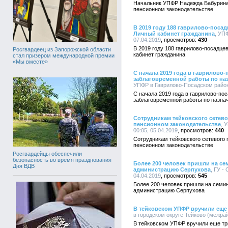
Начальник УПФР Надежда Бабурина
пенсионном законодательстве
В 2019 году 188 гаврилово-поса
Личный кабинет гражданина
, УП
07.04.2019
430
В 2019 году 188 гаврилово-посадц
Росгвардеец из Запорожской области
кабинет гражданина
стал призером международной премии
«Мы вместе»
С начала 2019 года в гаврилово
заблаговременной работы по наз
УПФР в Гаврилово-Посадском районе
С начала 2019 года в гаврилово-по
заблаговременной работы по назна
Сотрудникам тейковского сетево
пенсионном законодательстве
, 
00:05, 05.04.2019
440
Сотрудникам тейковского сетевого 
пенсионном законодательстве
Росгвардейцы обеспечили
безопасность во время празднования
Более 200 человек пришли на се
Дня ВДВ
администрацию Серпухова
, ГУ -
04.04.2019
545
Более 200 человек пришли на семи
администрацию Серпухова
В тейковском УПФР вручили еще 
в городском округе Тейково (межрай
В тейковском УПФР вручили еще тр