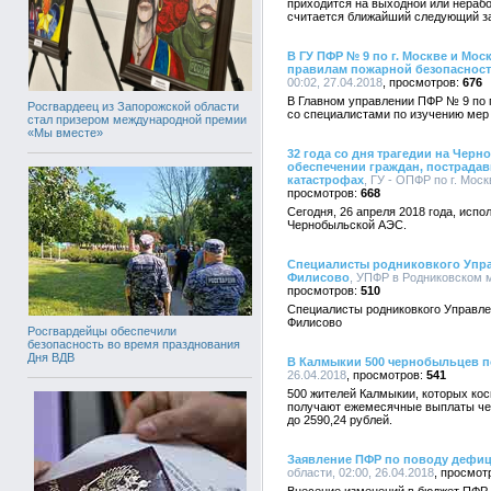
приходится на выходной или нерабо
считается ближайший следующий за
В ГУ ПФР № 9 по г. Москве и Мо
правилам пожарной безопаснос
00:02, 27.04.2018
676
В Главном управлении ПФР № 9 по г
Росгвардеец из Запорожской области
со специалистами по изучению мер
стал призером международной премии
«Мы вместе»
32 года со дня трагедии на Чер
обеспечении граждан, пострада
катастрофах
, ГУ - ОПФР по г. Моск
668
Сегодня, 26 апреля 2018 года, испо
Чернобыльской АЭС.
Специалисты родниковкого Упра
Филисово
, УПФР в Родниковском м
510
Специалисты родниковкого Управле
Филисово
Росгвардейцы обеспечили
безопасность во время празднования
Дня ВДВ
В Калмыкии 500 чернобыльцев п
26.04.2018
541
500 жителей Калмыкии, которых ко
получают ежемесячные выплаты че
до 2590,24 рублей.
Заявление ПФР по поводу дефи
области, 02:00, 26.04.2018