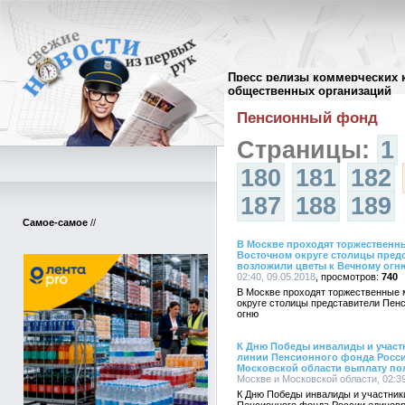
Пресс релизы коммерческих 
Архив пресс-релизов
//
общественных организаций
Пенсионный фонд
Страницы:
1
180
181
182
187
188
189
Самое-самое
//
В Москве проходят торжественны
Восточном округе столицы пред
возложили цветы к Вечному огн
02:40, 09.05.2018
740
В Москве проходят торжественные 
округе столицы представители Пен
огню
К Дню Победы инвалиды и участ
линии Пенсионного фонда Росси
Московской области выплату полу
Москве и Московской области, 02:39
К Дню Победы инвалиды и участник