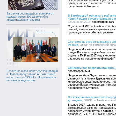
Внесение изменений в бюджет ПФР н
приведением его в соответствие с 
федеральном бюджете.
За месяц росгвардейцы приняли от
В Тамбовской области в майские
граждан более 800 заявлений о
пенсий будет осуществляться в
предоставлении госуслуг
02:00, 26.04.2018
536
Отделение ПФР по Тамбовской облас
пенсий, ежемесячных денежных вып
производиться в обычном режиме.
Состоялось второе заседание О
России
, ОПФР по Тамбовской облас
На днях в Москве прошло второе з
фонде России, которое было посвя
бюджета ПФР за 2017 год, внесени
расходов на исполнение функций П
Соцсетям все возрасты покорны
553
Патентное бюро «Институт Инноваций
и Права» представило AI-патентного
На днях на базе Педагогического и
ассистента «POSINT» в Евразийском
университета имени Державина пр
патентном ведомстве
многоборью среди пенсионеров, поб
всероссийском турнире для пожилы
пенсионер из Котовска.
О ежемесячных выплатах из сред
доходами
, ОПФР по Тамбовской обл
В конце 2017 года по инициативе П
федеральных законов, направленны
поддержку материнства и детства. В
декабря 2017 г. № 418-ФЗ «О ежем