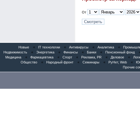
От
Новые
«
IT технологии
«
Антивирусы
«
Аналитика
«
Промышлен
Недвижимость
«
Энергетика
«
Финансы
«
Банки
«
Пенсионный фонд
Медицина
«
Фармацевтика
«
Спорт
«
Реклама, PR
«
Деловое
«
Логи
Общество
«
Народный фронт
«
Семинары
«
РуНет, Web
«
Юб
Прочие со