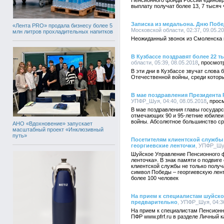
Пенсионного фонда России единовр
выплату получат более 13, 7 тысяч
Записка из медальона. Дню Поб
«Лента PRO» продала бизнесу более 5
Московской области, 02:37, 09.05.2
млн литров прохладительных напитков
Неожиданный звонок из Смоленска 
В Кузбассе поздравят более 22 
области, 05:39, 08.05.2018
В эти дни в Кузбассе звучат слова
Отечественной войны, среди котор
В мае поздравления Президента 
УПФР_Шуя, 04:40, 08.05.2018
В мае поздравления главы государс
отмечающих 90 и 95-летние юбилеи
войны. Абсолютное большинство сре
АНО «Вдохновение» запускает
масштабный проект «Инклюзивный
путь»
Посетителям клиентской службы
георгиевские ленточки
, УПФР_Шуя
Шуйское Управление Пенсионного ф
ленточка». В знак памяти о подвиге
клиентской службы не только получ
символ Победы – георгиевскую лен
более 100 человек
На прием к специалистам шуйск
предварительно
, УПФР_Шуя, 04:36
На прием к специалистам Пенсионн
ПФР www.pfrf.ru в разделе Личный 