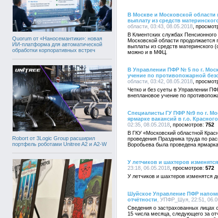
В Москве и Московской области
выплату из средств материнског
области, 03:43, 08.05.2018
В Клиентских службах Пенсионного 
Quorum от «Наносемантики»: новая
Московской области продолжается 
ИИ-платформа для автоматической
выплаты из средств материнского (
обработки корпоративных встреч
можно и в МФЦ.
В Управлении ПФР № 5 по г. Мо
учение по противопожарной без
области, 03:42, 08.05.2018
Четко и без суеты в Управлении ПФ
внеплановое учение по противопож
Специалисты ГУ ПФР №9 по г. Мо
ярмарке вакансий в г.о. Красног
02:35, 08.05.2018
752
В ГКУ «Московский областной Красн
Robort от 3Logic Group расширил
проведения Праздника труда по ра
портфель роботами Unitree A2 и A2-W
Воробьева была проведена ярмарка
У летчиков и шахтеров изменятс
23:18, 06.05.2018
572
У летчиков и шахтеров изменятся д
Шуйское Управление ПФР напоми
отчётности
, УПФР_Шуя, 22:51, 06.0
Сведения о застрахованных лицах 
15 числа месяца, следующего за от