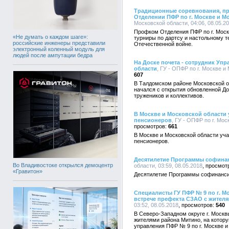
Традиционные соревнования, п
Отделении ПФР по г. Москве и М
Московской области, 04:06, 08.05.2
Профком Отделения ПФР по г. Моск
«Не думать о каждом шаге»:
турниры по дартсу и настольному т
российские инженеры представили
Отечественной войне.
электронный коленный модуль для
людей после ампутации бедра
На Доске почета - сотрудник Упр
области
, ГУ - ОПФР по г. Москве и
607
В Талдомском районе Московской о
начался с открытия обновленной Д
тружеников и коллективов.
В Москве и Московской области
пенсионеров
, ГУ - ОПФР по г. Мос
661
В Москве и Московской области уч
пенсионеров.
Десятилетие Программы софина
Во Владивостоке открылся демоцентр
области, 03:59, 08.05.2018
«Гравитон»
Десятилетие Программы софинанси
Специалисты ГУ ПФР № 9 по г. М
встрече префекта СЗАО с жител
03:52, 08.05.2018
540
В Северо-Западном округе г. Моск
жителями района Митино, на котору
управления ПФР № 9 по г. Москве 