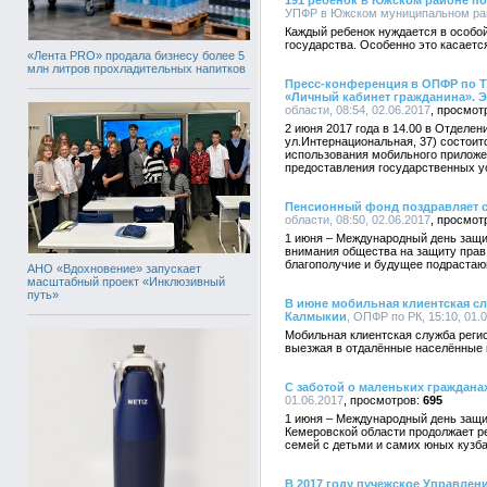
191 ребенок в Южском районе по
УПФР в Южском муниципальном райо
Каждый ребенок нуждается в особой
государства. Особенно это касаетс
«Лента PRO» продала бизнесу более 5
млн литров прохладительных напитков
Пресс-конференция в ОПФР по 
«Личный кабинет гражданина». 
области, 08:54, 02.06.2017
2 июня 2017 года в 14.00 в Отделен
ул.Интернациональная, 37) состои
использования мобильного приложе
предоставления государственных у
Пенсионный фонд поздравляет с
области, 08:50, 02.06.2017
1 июня – Международный день защит
внимания общества на защиту прав 
благополучие и будущее подрастаю
АНО «Вдохновение» запускает
масштабный проект «Инклюзивный
путь»
В июне мобильная клиентская с
Калмыкии
, ОПФР по РК, 15:10, 01.
Мобильная клиентская служба реги
выезжая в отдалённые населённые 
С заботой о маленьких граждана
01.06.2017
695
1 июня – Международный день защи
Кемеровской области продолжает р
семей с детьми и самих юных кузб
В 2017 году пучежское Управлен