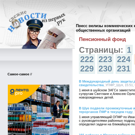
Пресс релизы коммерческих 
Архив пресс-релизов
//
общественных организаций
Пенсионный фонд
Страницы:
1
222
223
224
229
230
231
Самое-самое
//
В Международный день защиты д
свидетельства
, УПФР_Шуя, 15:51, 
1 июня в шуйском ЗАГСе заместите
супругам Светлане и Алексею Орл
новорожденных детей.
В Шуе подвели промежуточные и
терорганов ПФР в текущем году
,
1 июня управляющий ОПФР по Иван
с руководителями районных подраз
определил задачи на ближайшую пе