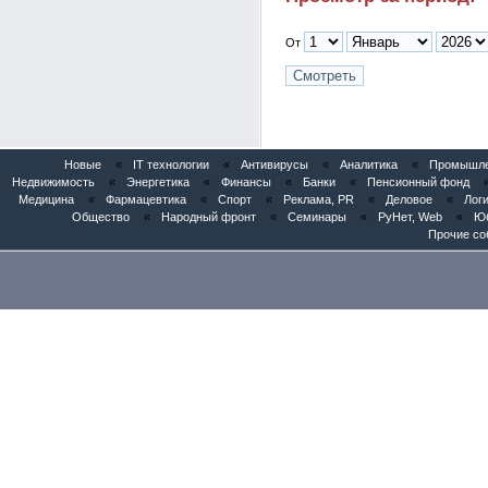
От
Новые
«
IT технологии
«
Антивирусы
«
Аналитика
«
Промышлен
Недвижимость
«
Энергетика
«
Финансы
«
Банки
«
Пенсионный фонд
Медицина
«
Фармацевтика
«
Спорт
«
Реклама, PR
«
Деловое
«
Логи
Общество
«
Народный фронт
«
Семинары
«
РуНет, Web
«
Юб
Прочие со