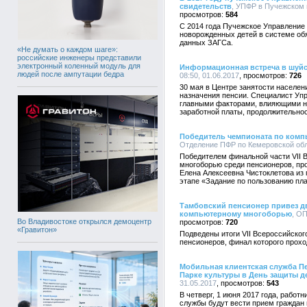
свидетельств
, УПФР в Пучежском 
584
С 2014 года Пучежское Управление
новорожденных детей в системе об
данных ЗАГСа.
«Не думать о каждом шаге»:
российские инженеры представили
электронный коленный модуль для
Информационная встреча в шуйс
людей после ампутации бедра
08:50, 01.06.2017
726
30 мая в Центре занятости населе
назначения пенсии. Специалист Упр
главными факторами, влияющими н
заработной платы, продолжительнос
Победитель чемпионата по комп
Отделение ПФР по Кемеровской обла
Победителем финальной части VII 
многоборью среди пенсионеров, про
Елена Алексеевна Чистоклетова из 
этапе «Задание по пользованию пл
Тамбовский пенсионер привез дв
компьютерному многоборью
, ОП
Во Владивостоке открылся демоцентр
720
«Гравитон»
Подведены итоги VII Всероссийско
пенсионеров, финал которого проход
Мобильная клиентская служба П
Парке культуры в День защиты д
31.05.2017
543
В четверг, 1 июня 2017 года, рабо
службы будут вести прием граждан в