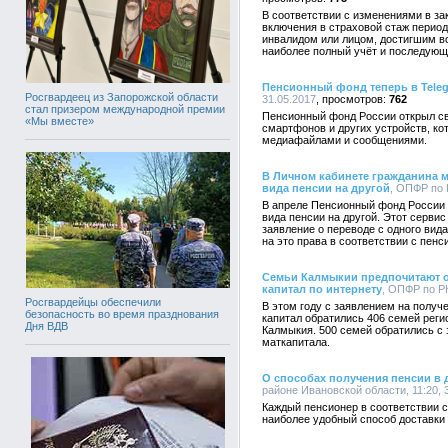
В соответствии с изменениями в за
включения в страховой стаж период
инвалидом или лицом, достигшим во
наиболее полный учёт и последующ
Пенсионный фонд теперь в Tele
Росгвардеец из Запорожской области
31.05.2017
762
стал призером международной премии
Пенсионный фонд России открыл св
«Мы вместе»
смартфонов и других устройств, к
медиафайлами и сообщениями.
В Личном кабинете гражданина м
вида пенсии на другой
, ОПФР по Р
В апреле Пенсионный фонд России з
вида пенсии на другой. Этот серви
заявление о переводе с одного вид
на это права в соответствии с пен
Семьи Калмыкии предпочитают о
капитал по интернету
, ОПФР по РК
Росгвардейцы обеспечили
В этом году с заявлением на получ
безопасность во время празднования
капитал обратились 406 семей рег
Дня ВДВ
Калмыкия. 500 семей обратились с
маткапитала.
О способах получения пенсии в 
районе Ивановской области, 11:20, 
Каждый пенсионер в соответствии 
наиболее удобный способ доставки 