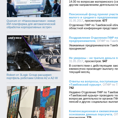
14.00 по вопросам материнского (се
другим направлениям деятельности
Пенсионный фонд принял участи
малого и среднего предпринима
31.05.2017
677
Quorum от «Наносемантики»: новая
ИИ-платформа для автоматической
Отделение ПФР по Тамбовской облас
обработки корпоративных встреч
областной конференция представит
Поздравление Отделения ПФР по
предпринимателя
, ОПФР по Тамбо
Уважаемые предприниматели Тамб
праздником!
Не уверены – не тратьте деньги 
31.05.2017
547
В соответствии с действующим зак
ежемесячно производят выплату пен
текущий месяц.
Robort от 3Logic Group расширил
портфель роботами Unitree A2 и A2-W
Ответы на вопросы, поступившие
«Тамбовский курьер»
, ОПФР по Т
742
Недавно Отделение ПФР по Тамбовс
«Тамбовский курьер» проводило т
вопросам деятельности органов ПФР
пенсий и других социальных выплат
Компенсационная и ежемесячная 
основании данных персучета
, ОП
775