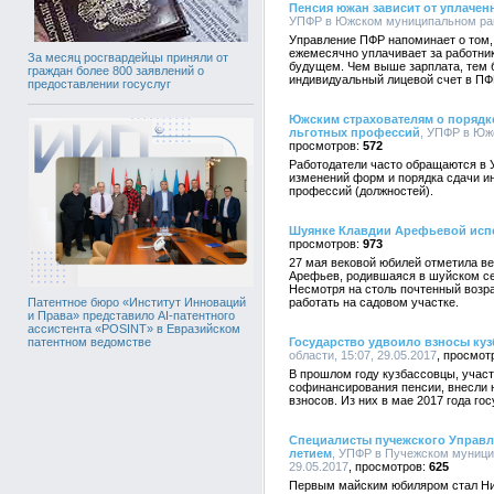
Пенсия южан зависит от уплачен
УПФР в Южском муниципальном райо
Управление ПФР напоминает о том,
ежемесячно уплачивает за работни
За месяц росгвардейцы приняли от
будущем. Чем выше зарплата, тем 
граждан более 800 заявлений о
индивидуальный лицевой счет в ПФР
предоставлении госуслуг
Южским страхователям о порядк
льготных профессий
, УПФР в Юж
572
Работодатели часто обращаются в
изменений форм и порядка сдачи и
профессий (должностей).
Шуянке Клавдии Арефьевой испо
973
27 мая вековой юбилей отметила ве
Арефьев, родившаяся в шуйском се
Несмотря на столь почтенный возра
работать на садовом участке.
Патентное бюро «Институт Инноваций
и Права» представило AI-патентного
ассистента «POSINT» в Евразийском
Государство удвоило взносы ку
патентном ведомстве
области, 15:07, 29.05.2017
В прошлом году кузбассовцы, учас
софинансирования пенсии, внесли н
взносов. Из них в мае 2017 года г
Специалисты пучежского Управл
летием
, УПФР в Пучежском муници
29.05.2017
625
Первым майским юбиляром стал Ни