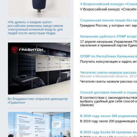
V Всероссийский конкурс «Спасиб
V Всероссийский конкурс «Спасибо 
Социальная пенсия лицам без пр
«Не думать о каждом шаге»:
Граждане России, у которых нет за
российские инженеры представили
электронный коленный модуль для
людей после ампутации бедра
Начальник шуйского УПФР встре
17 апреля начальник Управления П
населения и приемной партии Един
ОПФР по Республике Калмыкия в
Получить консультацию и задать и
Читатели газеты назвали расска
Москве и Московской области, 18:14
Читатели газеты назвали рассказ с
Способ доставки пенсий и соци
В соответствии с законодательство
Во Владивостоке открылся демоцентр
выбрать удобный для себя способ е
«Гравитон»
(банком)
В 2019 году около 200 родников
В 2019 году около 200 родниковцев
В 2019 году более 50 луховчан 