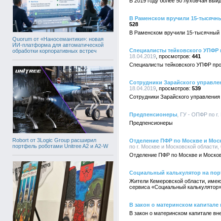
В 2019 году более 50 луховчан вый
В Раменском вручили 15-тысячны
528
В Раменском вручили 15-тысячный 
Quorum от «Наносемантики»: новая
ИИ-платформа для автоматической
Специалисты тейковского УПФР 
обработки корпоративных встреч
18.04.2019
441
Специалисты тейковского УПФР про
Сотрудники Зарайского управле
18.04.2019
539
Сотрудники Зарайского управления
Предпенсионеры
, ГУ - ОПФР по г
Предпенсионеры
Robort от 3Logic Group расширил
Отделение ПФР по Москве и Моск
портфель роботами Unitree A2 и A2-W
по г. Москве и Московской области, 
Отделение ПФР по Москве и Московс
Социальный калькулятор на по
Жители Кемеровской области, имею
сервиса «Социальный калькулятор
В закон о материнском капитале
В закон о материнском капитале вн