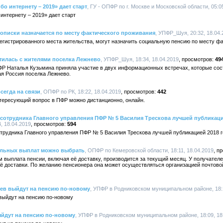
о интернету – 2019» дает старт
, ГУ - ОПФР по г. Москве и Московской области, 05:05
интернету – 2019» дает старт
описки назначается по месту фактического проживания
, УПФР_Шуя, 20:32, 18.04.
регистрированного места жительства, могут назначить социальную пенсию по месту ф
тилась с жителями поселка Лежнево
, УПФР_Шуя, 18:34, 18.04.2019
49
ФР Наталья Кузьмина приняла участие в двух информационных встречах, которые сост
ая Россия поселка Лежнево.
сегда на связи
, ОПФР по РК, 18:22, 18.04.2019
442
нтересующий вопрос в ПФР можно дистанционно, онлайн.
з сотрудника Главного управления ПФР № 5 Василия Трескова лучшей публикаци
, 18.04.2019
594
отрудника Главного управления ПФР № 5 Василия Трескова лучшей публикацией 2018 
альных выплат можно выбрать
, ОПФР по Кемеровской области, 18:11, 18.04.2019
м выплата пенсии, включая её доставку, производится за текущий месяц. У получател
ё доставки. По желанию пенсионера она может осуществляться организацией почтовой
цев выйдут на пенсию по-новому
, УПФР в Родниковском муниципальном районе, 18:1
 выйдут на пенсию по-новому
выйдут на пенсию по-новому
, УПФР в Родниковском муниципальном районе, 18:09, 18