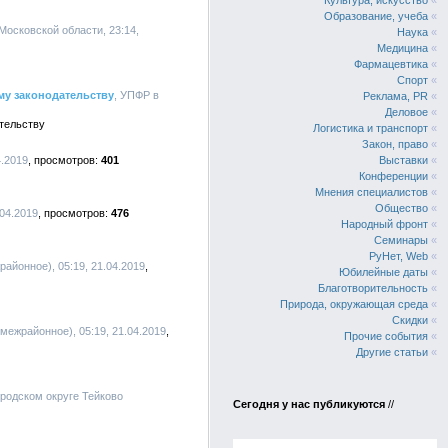
Культура, искусство
«
Образование, учеба
«
 Московской области, 23:14,
Наука
«
Медицина
«
Фармацевтика
«
Спорт
«
у законодательству
, УПФР в
Реклама, PR
«
Деловое
«
тельству
Логистика и транспорт
«
Закон, право
«
.2019
401
Выставки
«
Конференции
«
Мнения специалистов
«
Общество
«
04.2019
476
Народный фронт
«
Семинары
«
РуНет, Web
«
районное), 05:19, 21.04.2019
Юбилейные даты
«
Благотворительность
«
Природа, окружающая среда
«
Скидки
«
межрайонное), 05:19, 21.04.2019
Прочие события
«
Другие статьи
«
ородском округе Тейково
Сегодня у нас публикуются
//