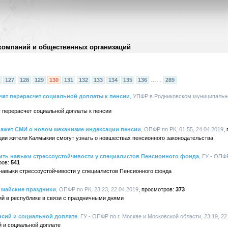
компаний и общественных организаций
127
128
129
130
131
132
133
134
135
136
……
289
ат перерасчет социальной доплаты к пенсии
, УПФР в Родниковском муниципально
перерасчет социальной доплаты к пенсии
ажет СМИ о новом механизме индексации пенсии
, ОПФР по РК, 01:55, 24.04.2019
ии жители Калмыкии смогут узнать о новшествах пенсионного законодательства.
ить навыки стрессоустойчивости у специалистов Пенсионного фонда
, ГУ - ОПФ
541
 навыки стрессоустойчивости у специалистов Пенсионного фонда
 майские праздники
, ОПФР по РК, 23:23, 22.04.2019
373
й в республике в связи с праздничными днями
нсий и социальной доплате
, ГУ - ОПФР по г. Москве и Московской области, 23:19, 22
й и социальной доплате