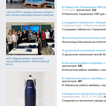
В Раменском Управлении ПФР для
22.04.2019
512
«Лента PRO» продала бизнесу более 5
В Раменском Управлении ПФР для ст
млн литров прохладительных напитков
Сотрудники тейковского Управл
городском округе Тейково (межрайон
Сотрудники тейковского Управлени
Жительница Комсомольска отмет
Жительница Комсомольска отметил
О досрочном назначении пенсий
О досрочном назначении пенсий б
АНО «Вдохновение» запускает
масштабный проект «Инклюзивный
В Ильинском районе прибавку к 
путь»
540
В Ильинском районе прибавку к вып
В Тейковском районе прибавку к
497
В Тейковском районе прибавку к в
Специалисты пенсионного фонда
(межрайонное), 05:12, 21.04.2019
Специалисты пенсионного фонда пр