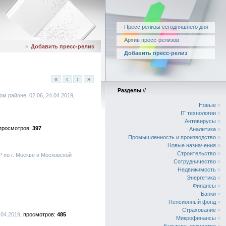
Пресс релизы сегодняшнего дня
Архив пресс-релизов
»
Добавить пресс-релиз
Добавить пресс-релиз
«
‹
›
»
Разделы
//
м районе, 02:06, 24.04.2019
Новые
«
IT технологии
«
Антивирусы
«
397
Аналитика
«
Промышленность и производство
«
Новые назначения
«
Строительство
«
Р по г. Москве и Московской
Сотрудничество
«
Недвижимость
«
Энергетика
«
Финансы
«
Банки
«
Пенсионный фонд
«
Страхование
«
.04.2019
485
Микрофинансы
«