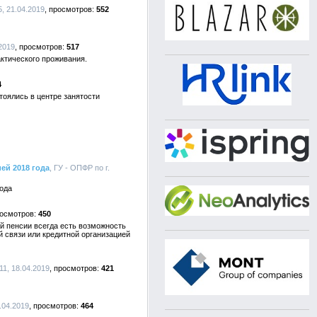
, 21.04.2019
552
2019
517
актического проживания.
4
оялись в центре занятости
ей 2018 года
, ГУ - ОПФР по г.
года
450
ей пенсии всегда есть возможность
 связи или кредитной организацией
1, 18.04.2019
421
.04.2019
464