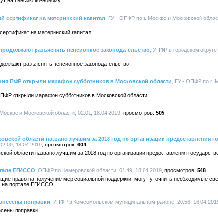
дут на пенсию по-новому
й сертификат на материнский капитал
, ГУ - ОПФР по г. Москве и Московской област
сертификат на материнский капитал
продолжают разъяснять пенсионное законодательство
, УПФР в городском округе
должают разъяснять пенсионное законодательство
ния ПФР открыли марафон субботников в Московской области
, ГУ - ОПФР по г. 
 ПФР открыли марафон субботников в Московской области
. Москве и Московской области, 02:01, 18.04.2019
505
овской области названо лучшим за 2018 год по организации предоставления г
02:00, 18.04.2019
604
кой области названо лучшим за 2018 год по организации предоставления государств
ртале ЕГИССО
, ОПФР по Кемеровской области, 01:49, 18.04.2019
548
щие право на получение мер социальной поддержки, могут уточнить необходимые св
» на портале ЕГИССО.
 внесены поправки
, УПФР в Комсомольском муниципальном районе, 20:56, 16.04.201
есены поправки