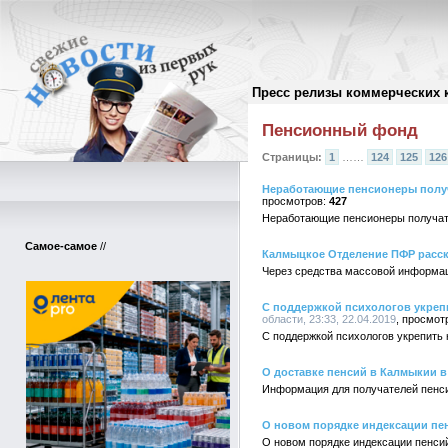
Пресс релизы коммерческих 
Архив пресс-релизов
//
Пенсионный фонд
Страницы:
1
……
124
125
126
Неработающие пенсионеры получ
427
Неработающие пенсионеры получат 
Самое-самое
//
Калмыцкое Отделение ПФР расск
Через средства массовой информац
С поддержкой психологов укреп
области, 23:33, 22.04.2019
С поддержкой психологов укрепить
О доставке пенсий в Калмыкии в
Информация для получателей пенси
О новом порядке индексации пе
О новом порядке индексации пенси