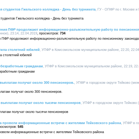
 студентов Гжельского колледжа - День без турникета
, ГУ - ОПФР по г. Москве и
удентов Гжельского колледжа - День без турникета
ения ПФР продолжают информационно-разъяснительную работу по пенсионном
ное), 23:14, 22.04.2019
734
я ПФР продолжают информационно-разъяснительную работу по пенсионному законода
ила столетний юбилей
, УПФР в Комсомольском муниципальном районе, 22:20, 22.04
а столетний юбилей
 безработным гражданам
, УПФР в Комсомольском муниципальном районе, 22:19, 22.
езработным гражданам
выплатам получат около 300 пенсионеров.
, УПФР в городском округе Тейково (меж
латам получат около 300 пенсионеров.
 выплатам получат около тысячи пенсионеров
, УПФР в городском округе Тейково (
ыплатам получат около тысячи пенсионеров
 провели информационные встречи с жителями Тейковского района
, УПФР в г
545
овели информационные встречи с жителями Тейковского района