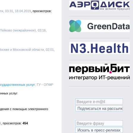
и, 03:31, 18.04.2019
 Тейково (межрайонное), 03:16,
Москве и Московской области, 02:01,
осударственных услуг
, ГУ - ОПФР
енных услуг
едения с помощью электронного
9
454