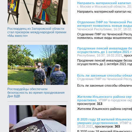
Направить материнский капитал
г. Москве и Московской области, 20:
Направить материнский капитал н
Отделение ПФР по Чеченской Рес
интернет появились новые вид
Росгвардеец из Запорожской области
Чеченской Республике, 16:37, 18.02
стал призером международной премии
Отделение ПФР по Чеченской Респу
«Мы вместе»
появились новые виды мошенничес
Продление пенсий инвалидам бе
осуществлять до 1 октября 2021 
Республике, 16:37, 18.02.2021
Продление пенсий инвалидам безз
осуществлять до 1 октября 2021 го
Есть ли законные способы обна
Отделение ПФР по Чеченской Респуб
Есть ли законные способы обналич
Росгвардейцы обеспечили
безопасность во время празднования
Дня ВДВ
Жителям Ильинского района сер
проактивно
, УПФР в городском окр
313
Жителям Ильинского района серти
В 2020 году 18 жителей Ильинск
умерших родственников
, УПФР в
18.02.2021
303
В 2020 году 18 жителей Ильинског