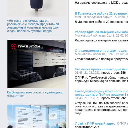
На выдачу сертификата МСК отводи
В Ильинском районе 22 военных
УПФР в городском округе Тейково (м
«Не думать о каждом шаге»:
В Ильинском районе 22 военных пе
российские инженеры представили
электронный коленный модуль для
людей после ампутации бедра
Распорядиться материнским капи
Московской области, 01:49, 21.02.2
Распорядиться материнским капита
Страхователям о порядке предс
Московской области, 01:49, 21.02.2
Страхователям о порядке представ
Кто имеет право на выход на пен
01:46, 21.02.2021
286
ОПФР по Тамбовской области инфор
переходный период по повышению в
Ежегодную форму отчетности о с
Во Владивостоке открылся демоцентр
представить в ПФР не позднее 1 
«Гравитон»
01:46, 21.02.2021
292
Отделение ПФР по Тамбовской обл
отчетности о стаже застрахованны
представить в территориальные орг
года.
У сайта ПФР новый адрес
, ОПФР п
297