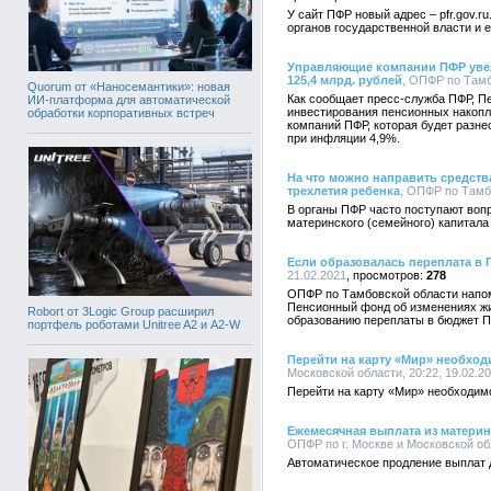
У сайт ПФР новый адрес – pfr.gov.
органов государственной власти и 
Управляющие компании ПФР уве
125,4 млрд. рублей
, ОПФР по Тамб
Quorum от «Наносемантики»: новая
Как сообщает пресс-служба ПФР, П
ИИ-платформа для автоматической
инвестирования пенсионных накопл
обработки корпоративных встреч
компаний ПФР, которая будет разне
при инфляции 4,9%.
На что можно направить средств
трехлетия ребенка
, ОПФР по Тамбо
В органы ПФР часто поступают вопр
материнского (семейного) капитала
Если образовалась переплата в
21.02.2021
278
ОПФР по Тамбовской области напом
Пенсионный фонд об изменениях жи
Robort от 3Logic Group расширил
образованию переплаты в бюджет П
портфель роботами Unitree A2 и A2-W
Перейти на карту «Мир» необход
Московской области, 20:22, 19.02.2
Перейти на карту «Мир» необходим
Ежемесячная выплата из материн
ОПФР по г. Москве и Московской обл
Автоматическое продление выплат д