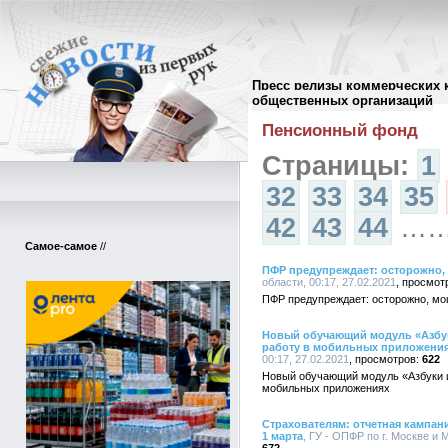
Пресс релизы коммерческих 
Архив пресс-релизов
//
общественных организаций
Пенсионный фонд
Страницы:
1
32
33
34
35
42
43
44
…
Самое-самое
//
ПФР предупреждает: осторожно,
области, 00:17, 27.02.2021
ПФР предупреждает: осторожно, мо
Новый обучающий модуль «Азбук
работу в мобильных приложени
00:17, 27.02.2021
622
Новый обучающий модуль «Азбуки и
мобильных приложениях
Страхователям: отчетная кампан
1 марта
, ГУ - ОПФР по г. Москве и 