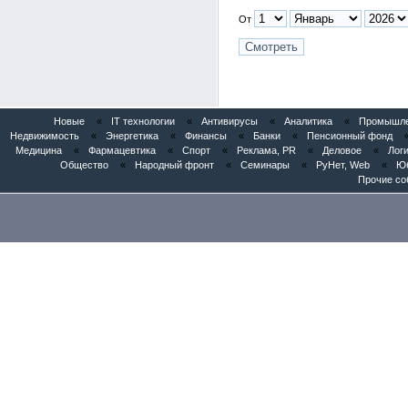
От
Новые
«
IT технологии
«
Антивирусы
«
Аналитика
«
Промышлен
Недвижимость
«
Энергетика
«
Финансы
«
Банки
«
Пенсионный фонд
Медицина
«
Фармацевтика
«
Спорт
«
Реклама, PR
«
Деловое
«
Логи
Общество
«
Народный фронт
«
Семинары
«
РуНет, Web
«
Юб
Прочие со