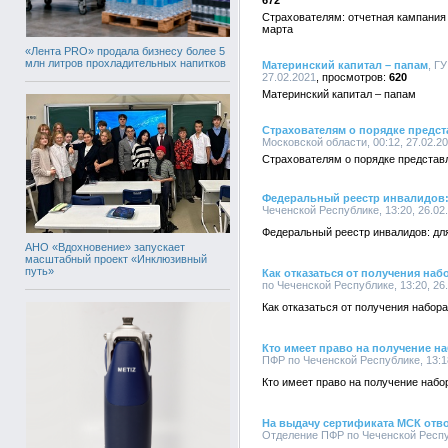
672
Страхователям: отчетная кампания
марта
«Лента PRO» продала бизнесу более 5
млн литров прохладительных напитков
Материнский капитал – папам
, Г
27.02.2021
620
Материнский капитал – папам
Страхователям о порядке предс
Московской области, 00:12, 27.02.2
Страхователям о порядке представ
Федеральный реестр инвалидов: 
Чеченской Республике, 13:20, 26.02
Федеральный реестр инвалидов: для 
АНО «Вдохновение» запускает
масштабный проект «Инклюзивный
путь»
Как отказаться от получения на
по Чеченской Республике, 13:20, 26
Как отказаться от получения набор
Кто имеет право на получение н
ПФР по Чеченской Республике, 13:18
Кто имеет право на получение набо
На выдачу сертификата МСК отво
Отделение ПФР по Чеченской Респуб