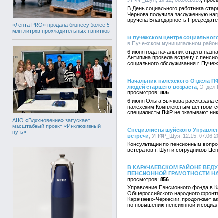
УПФР_Шуя, 10:12, 08.06.2016
В День социального работника ста
Чернова получила заслуженную нагр
вручена Благодарность Председат
«Лента PRO» продала бизнесу более 5
млн литров прохладительных напитков
В пучежском центре социальног
в Пучежском муниципальном районе,
6 июня года начальник отдела назн
Антипина провела встречу с пенси
социального обслуживания г. Пучеж
Начальник палехского Отдела ПФ
людей старшего возраста
, Отдел 
806
6 июня Ольга Бычкова рассказала 
палехским Комплексным центром со
специалисты ПФР не оказывают ника
АНО «Вдохновение» запускает
масштабный проект «Инклюзивный
Специалисты шуйского Управле
путь»
встречи
, УПФР_Шуя, 12:15, 07.06.2
Консультации по пенсионным вопро
ветеранов г. Шуя и сотрудников Це
В КАРАЧАЕВСКОМ РАЙОНЕ ВЕД
ПЕНСИОННОЙ ГРАМОТНОСТИ Н
856
Управление Пенсионного фонда в К
Общероссийского народного фронт
Карачаево-Черкесии, продолжает 
по повышению пенсионной и социал