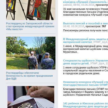
конкурса «Лучший страхователь 
районе, 08:50, 03.06.2016
31 мая начальник пучежского Упра
благодарственные письма Отделени
номинантам конкурса «Лучший стра
Росгвардеец из Запорожской области
Выплата пенсий и пособий в мае
стал призером международной премии
08:48, 03.06.2016
767
«Мы вместе»
Пенсионеры региона получили пенс
В Международный день защиты д
материнский капитал
, УПФР_Шуя, 
1 июня, в Международный день защ
материнский капитал шуйским семь
Муратовых.
Специалисты шуйского Управле
днем защиты детей
, УПФР_Шуя, 10
1 июня сотрудники шуйского УПРФ 
социальной защиты населения и С
Росгвардейцы обеспечили
в городском родильном доме.
безопасность во время празднования
Дня ВДВ
Номинанту конкурса «Лучший стр
благодарственное письмо ОПФР
Благодарственное письмо ОПФР по
завод Аквариус» Вадиму Шарову в 
шуйского Управления Наталья Садо
141 ребенок в Южском районе по
Международному дню защиты де