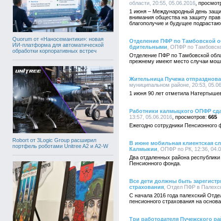
области, 20:55, 05.06.2016
1 июня – Международный день защит
внимания общества на защиту прав 
благополучие и будущее подрастаю
Quorum от «Наносемантики»: новая
Отделение ПФР по Тамбовской о
ИИ-платформа для автоматической
бдительными
, ОПФР по Тамбовской
обработки корпоративных встреч
Отделение ПФР по Тамбовской обла
прежнему имеют место случаи мош
Жительница Пучежа отпразднова
муниципальном районе, 20:53, 05.0
1 июня 90 лет отметила Натертыше
Работники калмыцкого ОПФР сд
13:57, 05.06.2016
665
Ежегодно сотрудники Пенсионного 
Robort от 3Logic Group расширил
В июне мобильная клиентская с
портфель роботами Unitree A2 и A2-W
Калмыкии
, ОПФР по РК, 12:36, 04.
Два отдаленных района республики
Пенсионного фонда.
Все дети должны быть зарегистр
страхования
, Отдел ПФР в Палехск
С начала 2016 года палехский Отде
пенсионного страхования на основ
Три работодателя Пучежского р