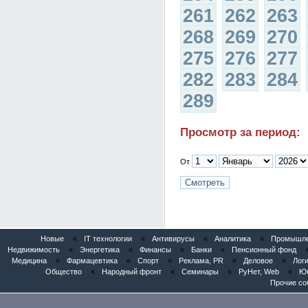
261
262
263
268
269
270
275
276
277
282
283
284
289
Просмотр за период:
От
Новые
«
IT технологии
«
Антивирусы
«
Аналитика
«
Промышлен
Недвижимость
«
Энергетика
«
Финансы
«
Банки
«
Пенсионный фонд
Медицина
«
Фармацевтика
«
Спорт
«
Реклама, PR
«
Деловое
«
Логи
Общество
«
Народный фронт
«
Семинары
«
РуНет, Web
«
Юб
Прочие со