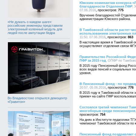
Южским номинантам конкурса «Л
благодарности Отделения ПФР
, 
07.06.2016
775
Вручение благодарностей Отделени
администрации Южского района.
«Не думать о каждом шаге»:
российские инженеры представили
электронный коленный модуль для
В Тамбовской области растет чи
людей после ампутации бедра
использованием электронных пл
11:50, 07.06.2016
863
В настоящее время в Тамбовской о
осуществляют отделения связи ФГУ
Правительство Российской Феде
ПФР за 2015 год
, ОПФР по Тамбовск
В 2015 году Пенсионный фонд Росс
всех видов пенсий и социальных п
уровня.
В Пенсионный фонд - по предва
20:57, 05.06.2016
776
В 2015 году в Тамбовской области
прием» на сайте ПФР воспользовали
Во Владивостоке открылся демоцентр
«Гравитон»
Состоялся третий чемпионат Та
многоборью среди пенсионеров
754
На днях в Институте педагогики ТГ
чемпионат Тамбовской области по 
Пенсионный фонд поздравляет с