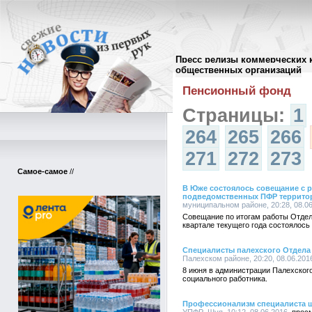
Пресс релизы коммерческих 
Архив пресс-релизов
//
общественных организаций
Пенсионный фонд
Страницы:
1
264
265
266
271
272
273
Самое-самое
//
В Юже состоялось совещание с 
подведомственных ПФР террито
муниципальном районе, 20:28, 08.0
Совещание по итогам работы Отдел
квартале текущего года состоялось
Специалисты палехского Отдела
Палехском районе, 20:20, 08.06.201
8 июня в администрации Палехског
социального работника.
Профессионализм специалиста 