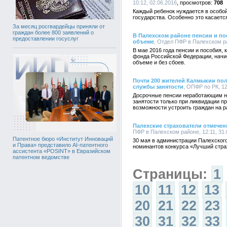
10:12, 02.06.2016
708
Каждый ребенок нуждается в особой
государства. Особенно это касаетс
За месяц росгвардейцы приняли от
граждан более 800 заявлений о
В Палехском районе пенсии и по
предоставлении госуслуг
объеме
, Отдел ПФР в Палехском ра
В мае 2016 года пенсии и пособия,
фонда Российской Федерации, начи
объеме и без сбоев.
Почти 200 жителей Калмыкии по
службы занятости
, ОПФР по РК, 12
Досрочные пенсии неработающим н
занятости только при ликвидации п
возможности устроить граждан на р
Палехские страхователи отмече
ПФР в Палехском районе, 12:11, 31.
Патентное бюро «Институт Инноваций
30 мая в администрации Палехског
и Права» представило AI-патентного
номинантов конкурса «Лучший страх
ассистента «POSINT» в Евразийском
патентном ведомстве
Страницы:
1
10
11
12
13
20
21
22
23
30
31
32
33