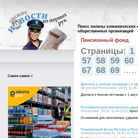
Пресс релизы коммерческих 
Архив пресс-релизов
//
общественных организаций
Пенсионный фонд
Страницы:
1
57
58
59
60
67
68
69
…
Самое-самое
//
Доплата к пенсии летчикам с 1 ав
Чеченской Республике, 18:55, 11.08
Доплата к пенсии летчикам с 1 авгу
Основания для пенсионных уде
Республике, 18:55, 11.08.2020
Основания для пенсионных удержа
Пенсионный фонд России и Росс
Кемеровской области, 18:46, 11.08.