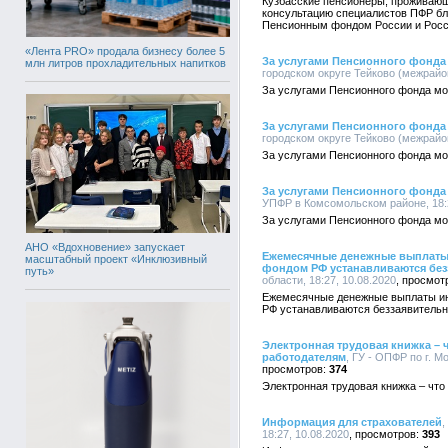
Кузбасские пенсионеры, проживающ
консультацию специалистов ПФР б
Пенсионным фондом России и Росc
«Лента PRO» продала бизнесу более 5
За услугами Пенсионного фонда
млн литров прохладительных напитков
городском округе Тейково (межрайон
За услугами Пенсионного фонда мо
За услугами Пенсионного фонда
городском округе Тейково (межрайон
За услугами Пенсионного фонда мо
За услугами Пенсионного фонда
УПФР в Комсомольском районе, 18:2
За услугами Пенсионного фонда м
АНО «Вдохновение» запускает
Ежемесячные денежные выплаты
масштабный проект «Инклюзивный
фондом РФ устанавливаются без
путь»
области, 18:27, 10.08.2020
Ежемесячные денежные выплаты и
РФ устанавливаются беззаявитель
Электронная трудовая книжка – 
работодателям
, ГУ - ОПФР по г. М
374
Электронная трудовая книжка – что
Информация для страхователей
,
18:27, 10.08.2020
393