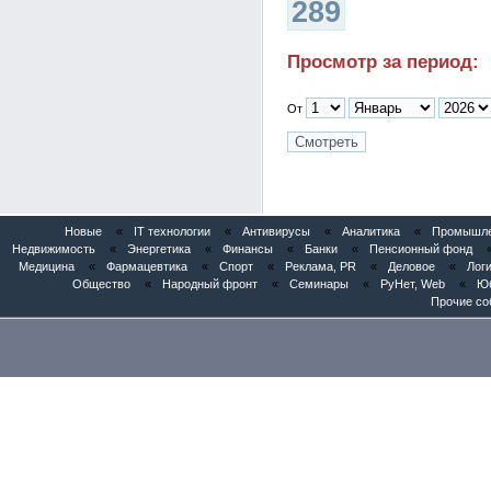
289
Просмотр за период:
От
Новые
«
IT технологии
«
Антивирусы
«
Аналитика
«
Промышлен
Недвижимость
«
Энергетика
«
Финансы
«
Банки
«
Пенсионный фонд
Медицина
«
Фармацевтика
«
Спорт
«
Реклама, PR
«
Деловое
«
Логи
Общество
«
Народный фронт
«
Семинары
«
РуНет, Web
«
Юб
Прочие со