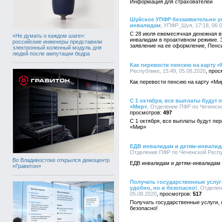
Информация для страхователей
Шуйское УПФР беззаявительно у
инвалидам
, УПФР_Шуя, 17:18, 06.
С 28 июля ежемесячная денежная в
«Не думать о каждом шаге»:
инвалидам в проактивном режиме. Э
российские инженеры представили
заявление на ее оформление, Пенс
электронный коленный модуль для
людей после ампутации бедра
Как перевести пенсию на карту 
Республике, 15:49, 05.08.2020
Как перевести пенсию на карту «Ми
С 1 октября, все выплаты будут 
«Мир»
, Отделение ПФР по Чеченско
497
С 1 октября, все выплаты будут пе
«Мир»
ЕДВ инвалидам и детям-инвалида
Отделение ПФР по Чеченской Респуб
Во Владивостоке открылся демоцентр
ЕДВ инвалидам и детям-инвалидам 
«Гравитон»
Получать государственные услуги
удобно, но и безопасно!
, Отделен
05.08.2020
517
Получать государственные услуги, н
безопасно!