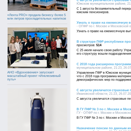
С августа увеличатся страховые
Южском муниципальном районе, 21:
С 1 августа беззаявительный перер
южским пенсионеров.
«Лента PRO» продала бизнесу более 5
млн литров прохладительных напитков
Узнать о праве на ежемесячную 
- ОПФР по г. Москве и Московской о
Узнать о праве на ежемесячную вы
В структуре ПФР республики пр
514
С 25 июля начало свою работу Упр
его структуру вошли подразделени
С 2018 года расширена программ
муниципальном районе, 21:23, 26.0
АНО «Вдохновение» запускает
Управление ПФР в Южском муницип
масштабный проект «Инклюзивный
что с 2018 года программа материн
путь»
демографических мер по поддержке
С августа увеличатся страховые
Ивановской области, 21:23, 26.07.2
С августа увеличатся страховые п
В ГУ ПФР № 3 по г. Москве и Мо
ГУ - ОПФР по г. Москве и Московско
В ГУ ПФР № 3 по г. Москве и Моск
Назначение пенсии по данным и