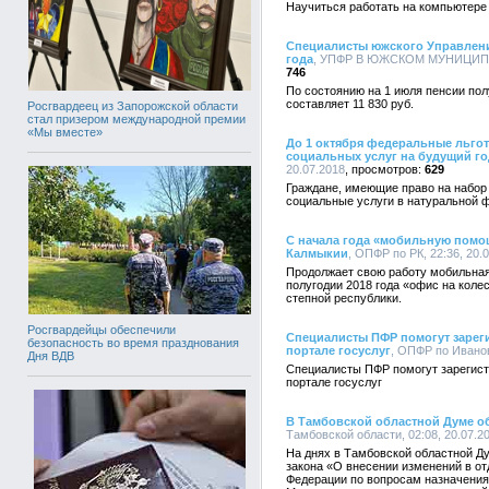
Научиться работать на компьютер
Специалисты южского Управлени
года
, УПФР В ЮЖСКОМ МУНИЦИПАЛ
746
По состоянию на 1 июля пенсии пол
составляет 11 830 руб.
Росгвардеец из Запорожской области
стал призером международной премии
«Мы вместе»
До 1 октября федеральные льгот
социальных услуг на будущий го
20.07.2018
629
Граждане, имеющие право на набор 
социальные услуги в натуральной 
С начала года «мобильную помо
Калмыкии
, ОПФР по РК, 22:36, 20.
Продолжает свою работу мобильная
полугодии 2018 года «офис на коле
степной республики.
Росгвардейцы обеспечили
Специалисты ПФР помогут зареги
безопасность во время празднования
портале госуслуг
, ОПФР по Иванов
Дня ВДВ
Специалисты ПФР помогут зарегист
портале госуслуг
В Тамбовской областной Думе о
Тамбовской области, 02:08, 20.07.2
На днях в Тамбовской областной Д
закона «О внесении изменений в о
Федерации по вопросам назначения