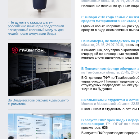
Московской области, 01:44, 26.07.2
Назначение пенсии по данным инди
С января 2018 года семьи с низ
средств материнского капитала
,
«Не думать о каждом шаге»:
российские инженеры представили
Одно из новых направлений расходо
электронный коленный модуль для
средств в виде ежемесячных выпла
людей после ампутации бедра
Пенсионеры, не попадитесь на 
области, 23:45, 24.07.2018
К сожалению, регулярно в криминал
очередной пенсионер стал жертвой
нередко злоумышленники представ
В Пенсионном фонде обсудили 
по Тамбовской области, 23:45, 24.0
В Отделении ПФР по Тамбовской об
управляющий Николай Горденков со
структурных подразделений обсуди
задачи на будущее.
Школьникам и студентам о летне
Во Владивостоке открылся демоцентр
Москве и Московской области, 22:56
«Гравитон»
Школьникам и студентам о летнем т
В августе ПФР производит перер
пенсионеров
, ГУ - ОПФР по г. Мос
636
В августе ПФР производит перерас