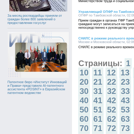
Министерством труда и социальной
Управляющий ОПФР по Тамбовск
ОПФР по Тамбовской области, 02:08
За месяц росгвардейцы приняли от
граждан более 800 заявлений о
Прием граждан в органах ПФР Тамб
предоставлении госуслуг
граждане могут записаться на прие
непосредственно к руководству уп
СНИЛС в режиме реального врем
Москве и Московской области, 02:06
СНИЛС в режиме реального времен
Страницы:
1
10
11
12
13
20
21
22
23
Патентное бюро «Институт Инноваций
и Права» представило AI-патентного
30
31
32
33
ассистента «POSINT» в Евразийском
патентном ведомстве
40
41
42
43
50
51
52
53
60
61
62
63
70
71
72
73