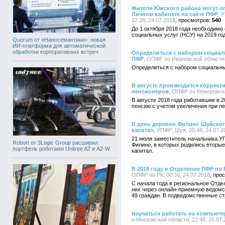
Жители Южского района могут о
Личном кабинете на сайте ПФР
, 
22:28, 24.07.2018
540
До 1 октября 2018 года необходимо
социальных услуг (НСУ) на 2019 год
Quorum от «Наносемантики»: новая
ИИ-платформа для автоматической
обработки корпоративных встреч
Определиться с набором социаль
ПФР
, ОПФР по Ивановской области,
Определиться с набором социальны
В августе производится коррек
пенсионеров
, ОПФР по Кемеровско
В августе 2018 года работавшие в 
пенсию с учетом увеличения при пе
В день деревни Филино Шуйског
капитал
, УПФР_Шуя, 00:48, 24.07.2
21 июля заместитель начальника У
Robort от 3Logic Group расширил
Филино, в которых родились вторые
портфель роботами Unitree A2 и A2-W
капитал.
В 2018 году в Отделение ПФР по
ОПФР по РК, 00:38, 24.07.2018
С начала года в региональное Отд
них через онлайн-приемную ведомс
49 граждан. В подведомственные ст
Научиться работать на компьют
и Московской области, 22:48, 20.07.