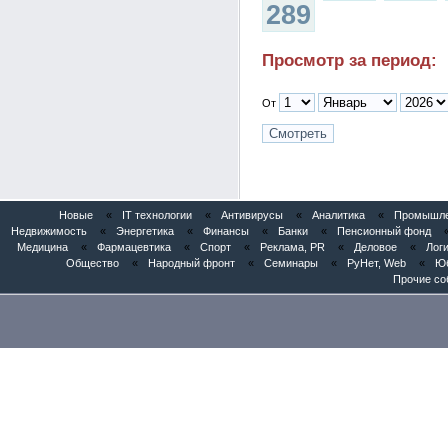
289
Просмотр за период:
От
Новые
«
IT технологии
«
Антивирусы
«
Аналитика
«
Промышлен
Недвижимость
«
Энергетика
«
Финансы
«
Банки
«
Пенсионный фонд
Медицина
«
Фармацевтика
«
Спорт
«
Реклама, PR
«
Деловое
«
Логи
Общество
«
Народный фронт
«
Семинары
«
РуНет, Web
«
Юб
Прочие со