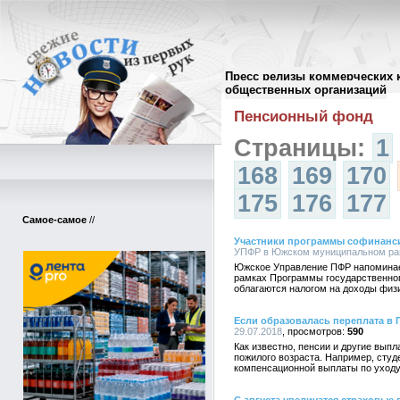
Пресс релизы коммерческих 
Архив пресс-релизов
//
общественных организаций
Пенсионный фонд
Страницы:
1
168
169
170
175
176
177
Самое-самое
//
Участники программы софинанси
УПФР в Южском муниципальном райо
Южское Управление ПФР напоминает
рамках Программы государственно
облагаются налогом на доходы физи
Если образовалась переплата в
29.07.2018
590
Как известно, пенсии и другие вып
пожилого возраста. Например, сту
компенсационной выплаты по уходу