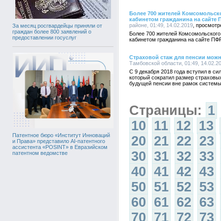
Более 700 жителей Комсомольск
кабинетом гражданина на сайте 
районе, 01:49, 14.02.2019
За месяц росгвардейцы приняли от
граждан более 800 заявлений о
Более 700 жителей Комсомольского
предоставлении госуслуг
кабинетом гражданина на сайте ПФ
Страховой стаж для пенсии можн
Тамбовской области, 01:49, 14.02.2
С 9 декабря 2018 года вступил в с
который сократил размер страховы
будущей пенсии вне рамок системы
Страницы:
1
10
11
12
13
Патентное бюро «Институт Инноваций
20
21
22
23
и Права» представило AI-патентного
ассистента «POSINT» в Евразийском
30
31
32
33
патентном ведомстве
40
41
42
43
50
51
52
53
60
61
62
63
70
71
72
73