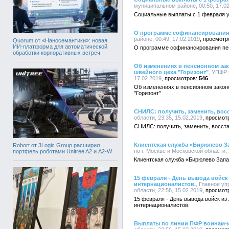
муниципальном районе, 00:50, 17.0
Социальные выплаты с 1 февраля у
О программе софинансирования
районе, 00:49, 17.02.2019
Quorum от «Наносемантики»: новая
ИИ-платформа для автоматической
О программе софинансирования пе
обработки корпоративных встреч
Об изменениях в пенсионном зак
швейного цеха "Горизонт"
, УПФР 
17.02.2019
546
Об изменениях в пенсионном закон
"Горизонт"
СНИЛС: получить, заменить, вос
области, 23:35, 15.02.2019
СНИЛС: получить, заменить, восст
Клиентская служба «Бирюлево За
Robort от 3Logic Group расширил
по г. Москве и Московской области, 
портфель роботами Unitree A2 и A2-W
Клиентская служба «Бирюлево Запа
15 февраля - День вывода войск
интернационалистов.
, Главное у
области, 22:58, 15.02.2019
15 февраля - День вывода войск из
интернационалистов.
Выплаты по линии ПФР воинам-