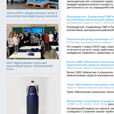
законодательство сохранило право
граждан предпенсионного возраста
деятельность из-за сокращений или
«Лента PRO» продала бизнесу более 5
млн литров прохладительных напитков
Руководитель Управления ПФР в
коллективом центральной райо
Московской области, 02:47, 20.02.2
Руководитель Управления ПФР в Ра
коллективом центральной районной
Пенсионный фонд принимает от 
в Южском муниципальном районе, 02
Не позднее 1 марта 2019 года стра
отчетности на всех своих работнико
гражданско-правового характера) 
Более 1600 тейковских и ильинс
АНО «Вдохновение» запускает
привлечением средств материнс
масштабный проект «Инклюзивный
Ивановской области (межрайонное), 
путь»
Более 1600 тейковских и ильински
привлечением средств материнског
Трем тейковчанам назначены пен
округе Тейково Ивановской области 
Трем тейковчанам назначены пенси
Мошенники под видом сотрудник
ОПФР по РК, 00:35, 20.02.2019
На минувшей неделе на горячую ли
сообщила о странном звонке «рабо