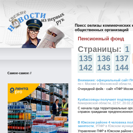
Пресс релизы коммерческих 
Архив пресс-релизов
//
общественных организаций
Пенсионный фонд
Страницы:
1
135
136
137
142
143
144
Самое-самое
//
Внимание: официальный сайт ПФР
по г. Москве и Московской области, 
Очередной фейк - сайт «ПФР Моск
Кузбассовцы получают подтверж
Кемеровской области, 22:57, 20.02.
С начала года территориальные ор
справок гражданам предпенсионного
В Южском районе 4 человека по
занятости
, УПФР в Южском муницип
Управление ПФР в Южском районе н