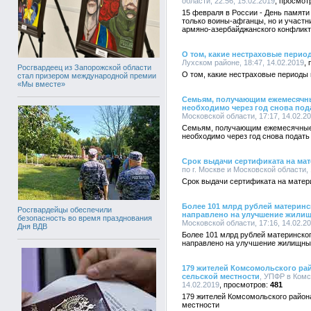
области, 22:56, 15.02.2019
15 февраля в России - День памяти
только воины-афганцы, но и участн
армяно-азербайджанского конфликта
О том, какие нестраховые перио
Лухском районе, 18:47, 14.02.2019
Росгвардеец из Запорожской области
О том, какие нестраховые периоды
стал призером международной премии
«Мы вместе»
Семьям, получающим ежемесячны
необходимо через год снова под
Московской области, 17:17, 14.02.2
Семьям, получающим ежемесячные 
необходимо через год снова подать
Срок выдачи сертификата на мат
по г. Москве и Московской области, 
Срок выдачи сертификата на матери
Более 101 млрд рублей материнс
Росгвардейцы обеспечили
направлено на улучшение жили
безопасность во время празднования
Московской области, 17:16, 14.02.2
Дня ВДВ
Более 101 млрд рублей материнског
направлено на улучшение жилищны
179 жителей Комсомольского рай
сельской местности
, УПФР в Ком
14.02.2019
481
179 жителей Комсомольского района
местности