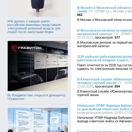
В Москве и Московской области 
семей
, ГУ - ОПФР по г. Москве и Мо
662
В Москве и Московской области ма
«Не думать о каждом шаге»:
российские инженеры представили
электронный коленный модуль для
В Московском регионе за первый
людей после ампутации бедра
материнский капитал
, ГУ - ОПФР 
19.02.2019
577
В Московском регионе за первый ме
материнский капитал
1134 шуйских работодателя долж
работников не позднее 1 марта
, 
Пакет отчетности за 2018 год сост
сдавать по электронным каналам св
В Клиентской службе «Южнопорт
телефон горячей линии
, ГУ - ОПФ
19.02.2019
554
В Клиентской службе «Южнопортовы
горячей линии
Во Владивостоке открылся демоцентр
«Гравитон»
Начальник УПФР Надежда Бабури
со дня вывода советских войск 
муниципальном районе, 00:50, 17.0
Начальник УПФР Надежда Бабурина 
вывода советских войск из Афгани
Социальные выплаты с 1 февраля