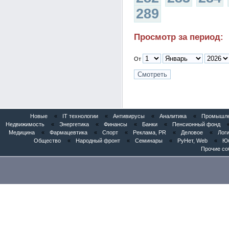
289
Просмотр за период:
От
Новые
«
IT технологии
«
Антивирусы
«
Аналитика
«
Промышлен
Недвижимость
«
Энергетика
«
Финансы
«
Банки
«
Пенсионный фонд
Медицина
«
Фармацевтика
«
Спорт
«
Реклама, PR
«
Деловое
«
Логи
Общество
«
Народный фронт
«
Семинары
«
РуНет, Web
«
Юб
Прочие со