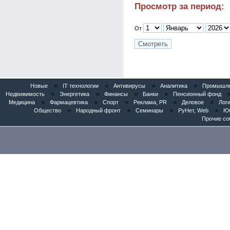
Просмотр за период:
От
Новые
«
IT технологии
«
Антивирусы
«
Аналитика
«
Промышлен
Недвижимость
«
Энергетика
«
Финансы
«
Банки
«
Пенсионный фонд
Медицина
«
Фармацевтика
«
Спорт
«
Реклама, PR
«
Деловое
«
Логи
Общество
«
Народный фронт
«
Семинары
«
РуНет, Web
«
Юб
Прочие со