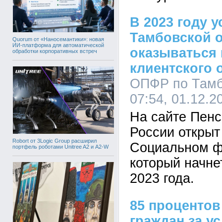
В 2023 году 
Тамбовской о
Quorum от «Наносемантики»: новая
ИИ-платформа для автоматической
оказываться
обработки корпоративных встреч
клиентского 
ОПФР по Тамб
07:54, 01.12.2
На сайте Пен
России открыт
Robort от 3Logic Group расширил
Социальном ф
портфель роботами Unitree A2 и A2-W
который начне
2023 года.
85 проценто
граждан за у