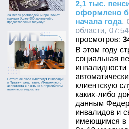
2,1 тыс. пен
оформлено б
За месяц росгвардейцы приняли от
граждан более 800 заявлений о
начала года
,
предоставлении госуслуг
области, 07:54
3
В этом году с
социальная пе
инвалидности
автоматически
Патентное бюро «Институт Инноваций
и Права» представило AI-патентного
клиентскую сл
ассистента «POSINT» в Евразийском
патентном ведомстве
каких-либо до
данным Федер
инвалидов и с
имеющимся в 