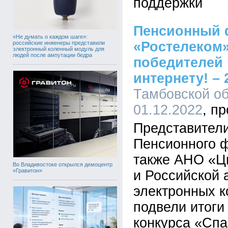
поддержки
Пенсионный 
«Не думать о каждом шаге»:
«Ростелеком
российские инженеры представили
электронный коленный модуль для
людей после ампутации бедра
победителей 
интернету! – 
Тамбовской об
01.12.2022
Представител
Пенсионного ф
также АНО «Ц
Во Владивостоке открылся демоцентр
«Гравитон»
и Российской 
электронных 
подвели итоги
конкурса «Спа