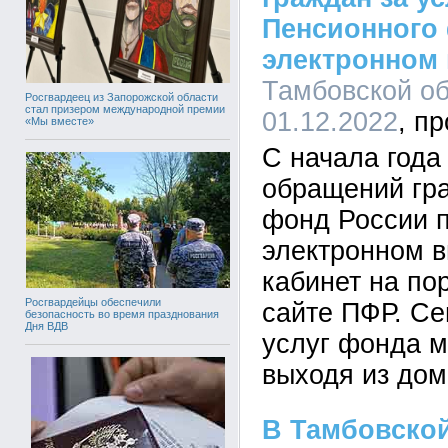
Пенсионного
электронном
Тамбовской об
Росгвардеец из Запорожской области
стал призером международной премии
01.12.2022
«Мы вместе»
С начала года
обращений гр
фонд России п
электронном в
кабинет на по
Росгвардейцы обеспечили
сайте ПФР. Се
безопасность во время празднования
Дня ВДВ
услуг фонда м
выходя из дом
В Тамбовско