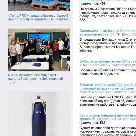
пенсионерам
, Отделение ПФР по г
497
По данным Отделения ПФР по г.Мос
пенсионеров, получающих две пенс
«Лента PRO» продала бизнесу более 5
фонда РФ, составляет 167 590. Из н
млн литров прохладительных напитков
632.
Специалисты шуйского Управлен
ветеранов войны
, УПФР_Шуя, 04:0
В преддверии Дня защитника Отече
фонда поздравили с праздником и 
Валентин Арсентьевич Крылов и Ге
юбилей.
В Южском районе около 150 вое
УПФР в Южском муниципальном райо
Военные пенсионеры получают пенс
своих силовых ведомств.
АНО «Вдохновение» запускает
масштабный проект «Инклюзивный
путь»
В Клиентской службе "Донской,
причинам временно не работает
Москве и Московской области, 03:59
Главное управление ПФР №8 по г. М
Клиентской службе "Донской, Дани
временно не работает телефон гор
Как открыть банковский счёт (вк
границей
, Отделение ПФР по г. Мос
512
Одним из способов доставки пенсии
исключением граждан, которым пер
договоров Российской Федерации, о