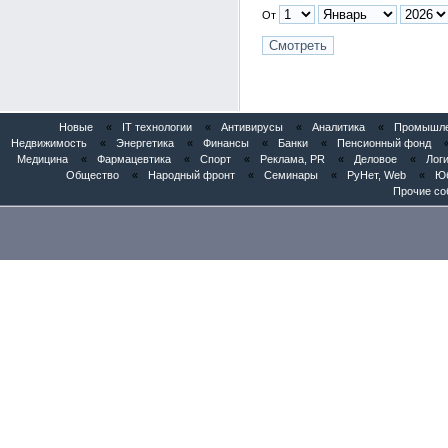
От
Новые
«
IT технологии
«
Антивирусы
«
Аналитика
«
Промышлен
Недвижимость
«
Энергетика
«
Финансы
«
Банки
«
Пенсионный фонд
Медицина
«
Фармацевтика
«
Спорт
«
Реклама, PR
«
Деловое
«
Логи
Общество
«
Народный фронт
«
Семинары
«
РуНет, Web
«
Юб
Прочие со