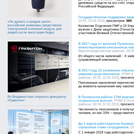
денежных средств на его счёт, откр
Российской Федерации.
Государственная поддержка защ
03:55, 23.02.2018
584
«Не думать о каждом шаге»:
российские инженеры представили
Коллектив Отделения ПФР и 19 Упр
электронный коленный модуль для
мужчин с Днем защитника Отечеств
людей после ампутации бедра
участников Великой Отечественной
В 2017 году от жителей Пучежско
инвестирования пенсионных на
Верхнеландеховском районах, 00:35
Из общего числа заявлений: - 6 за
(управляющей компании);
В 2017 году 21 пучежанин обрат
умерших родственников
, УПФР в
районах, 00:35, 22.02.2018
Пенсионные накопления перечисля
до момента назначения ему накопи
Во Владивостоке открылся демоцентр
В Пучежском районе 1794 мужчи
«Гравитон»
социальных выплат
, УПФР в Пуч
районах, 00:34, 22.02.2018
Численность пенсионеров и получа
человек, из них 33% – представител
До 1 марта работодатели Калмы
страховом стаже сотрудников
, О
С 1 января 2018 года работодател