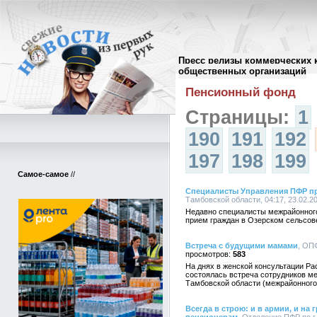
Пресс релизы коммерческих 
Архив пресс-релизов
//
общественных организаций
Пенсионный фонд
Страницы:
1
190
191
192
197
198
199
Самое-самое
//
Специалисты Управления ПФР п
Тамбовской области, 04:17, 23.02.2
Недавно специалисты межрайонного
прием граждан в Озерском сельсове
Встреча с будущими мамами
, ОП
583
На днях в женской консультации Р
состоялась встреча сотрудников ме
Тамбовской области (межрайонног
Всегда в строю: и в армии, и на