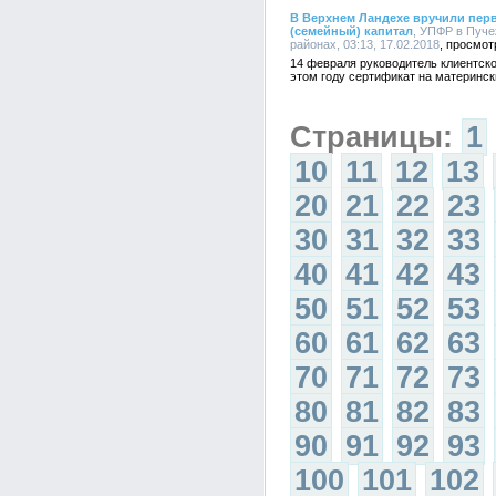
В Верхнем Ландехе вручили перв
(семейный) капитал
, УПФР в Пуч
районах, 03:13, 17.02.2018
14 февраля руководитель клиентск
этом году сертификат на материнск
Страницы:
1
10
11
12
13
20
21
22
23
30
31
32
33
40
41
42
43
50
51
52
53
60
61
62
63
70
71
72
73
80
81
82
83
90
91
92
93
100
101
102