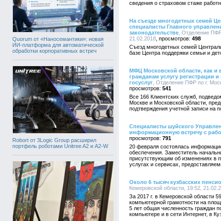
сведения о страховом стаже работни
На съезде многодетных семей Ц
специалисты Главного управлен
законодательстве
, Отделение ПФР 
21.02.2018
498
Quorum от «Наносемантики»: новая
ИИ-платформа для автоматической
Съезд многодетных семей Централь
обработки корпоративных встреч
базе Центра поддержки семьи и дет
МФЦ Московской области, как и 
гражданам услугу регистрации и
госуслуг
, Отделение ПФР по г. Мос
541
Все 166 Клиентских служб, подвед
Москве и Московской области, пред
подтверждения учетной записи на пор
Специалисты шуйского Управле
информационную встречу с рабо
791
Robort от 3Logic Group расширил
портфель роботами Unitree A2 и A2-W
20 февраля состоялась информацио
обеспечения. Заместитель начальн
присутствующим об изменениях в пе
услугах и сервисах, предоставляе
Около 6 тысяч кузбасских пенс
Кемеровской области, 19:52, 21.02.
За 2017 г. в Кемеровской области 
компьютерной грамотности на площ
5 лет общая численность граждан п
компьютере и в сети Интернет, в Ку