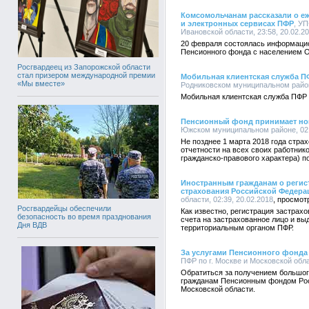
Комсомольчанам рассказали о еж
и электронных сервисах ПФР
, У
Ивановской области, 23:58, 20.02.2
20 февраля состоялась информаци
Пенсионного фонда с населением О
Росгвардеец из Запорожской области
стал призером международной премии
Мобильная клиентская служба П
«Мы вместе»
Родниковском муниципальном районе
Мобильная клиентская служба ПФР 
Пенсионный фонд принимает нов
Южском муниципальном районе, 02:
Не позднее 1 марта 2018 года стра
отчетности на всех своих работнико
гражданско-правового характера) 
Иностранным гражданам о регис
страхования Российской Федера
области, 02:39, 20.02.2018
Росгвардейцы обеспечили
Как известно, регистрация застрах
безопасность во время празднования
счета на застрахованное лицо и вы
Дня ВДВ
территориальным органом ПФР.
За услугами Пенсионного фонда
ПФР по г. Москве и Московской обла
Обратиться за получением большог
гражданам Пенсионным фондом Рос
Московской области.