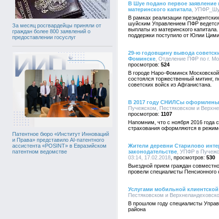
В Шуе подано первое заявление 
материнского капитала
, УПФР_Шуя
В рамках реализации президентских
шуйским Управлением ПФР ведется
За месяц росгвардейцы приняли от
выплаты из материнского капитала
граждан более 800 заявлений о
поддержки поступило от Юлии Цими
предоставлении госуслуг
29-ю годовщину вывода советски
Фоминске
, Отделение ПФР по г. Мо
524
В городе Наро-Фоминск Московской
состоялся торжественный митинг, 
советских войск из Афганистана.
В 2017 году СНИЛСы оформлены 
Пучежском, Пестяковском и Верхнел
1107
Напомним, что с ноября 2016 года 
страхования оформляются в режим
Патентное бюро «Институт Инноваций
и Права» представило AI-патентного
Жители деревни Старилово инте
ассистента «POSINT» в Евразийском
законодательстве
, УПФР в Пучежс
патентном ведомстве
03:14, 17.02.2018
530
Выездной прием граждан совместно
провели специалисты Пенсионного
Услугами мобильной клиентской
Пестяковском и Верхнеландеховском
В прошлом году специалисты Управ
района