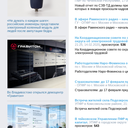
ПФР по Чеченской Республике, 17:00
Новый отчет по СЗВ-ТД должны пре
которых в январе произошли кадро
В эфире Раменского радио – на
«Не думать о каждом шаге»:
ГУ - ОПФР по г. Москве и Московско
российские инженеры представили
электронный коленный модуль для
В эфире Раменского радио – начал
людей после ампутации бедра
На Координационном совете по 
округа об электронной трудовой
21:25, 14.02.2020
536
На Координационном совете по охра
электронной трудовой
Работодателям Наро-Фоминска 
по г. Москве и Московской области, 
Работодателям Наро-Фоминска о ц
Страхователям: до 17 февраля п
- ОПФР по г. Москве и Московской о
Страхователям: до 17 февраля пре
Во Владивостоке открылся демоцентр
«Гравитон»
Встреча жителей села Подозерск
УПФР в Комсомольском районе, 21:2
Встреча жителей села Подозерский
В тейковском Управлении ПФР в
капитал
, УПФР в городском округе 
543