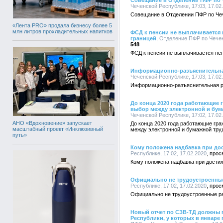
Совещание в Отделении ПФР по 
Чеченской Республике, 17:03, 17.02
Совещание в Отделении ПФР по Че
«Лента PRO» продала бизнесу более 5
млн литров прохладительных напитков
ФСД к пенсии не выплачивается
границей
, Отделение ПФР по Чечен
548
ФСД к пенсии не выплачивается пе
Информационно-разъяснительная
Чеченской Республике, 17:03, 17.02
Информационно-разъяснительная ра
До конца 2020 года работающие 
выбор между электронной и бум
Чеченской Республике, 17:02, 17.02
АНО «Вдохновение» запускает
До конца 2020 года работающие гра
масштабный проект «Инклюзивный
между электронной и бумажной тру
путь»
Кому положена надбавка при дос
Республике, 17:02, 17.02.2020
Кому положена надбавка при достиж
Официально не трудоустроенны
Республике, 17:02, 17.02.2020
Официально не трудоустроенные р
Новый отчет по СЗВ-ТД должны 
Республики, у которых в январ