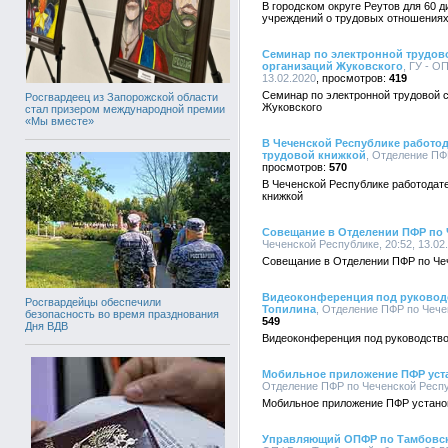
В городском округе Реутов для 60 
учреждений о трудовых отношениях
Семинар по электронной трудово
организаций Жуковского
, ГУ - О
13.02.2020
419
Семинар по электронной трудовой с
Росгвардеец из Запорожской области
Жуковского
стал призером международной премии
«Мы вместе»
В Чеченской Республике работо
трудовой книжкой
, Отделение ПФР
570
В Чеченской Республике работодат
книжкой
Совещание в Отделении ПФР по 
Чеченской Республике, 20:52, 13.02
Совещание в Отделении ПФР по Че
Видеоконференция под руководс
Росгвардейцы обеспечили
Топилина
, Отделение ПФР по Чечен
безопасность во время празднования
549
Дня ВДВ
Видеоконференция под руководств
Мобильное приложение ПФР уст
Отделение ПФР по Чеченской Респуб
Мобильное приложение ПФР устано
Управляющий ОПФР по Тамбовск