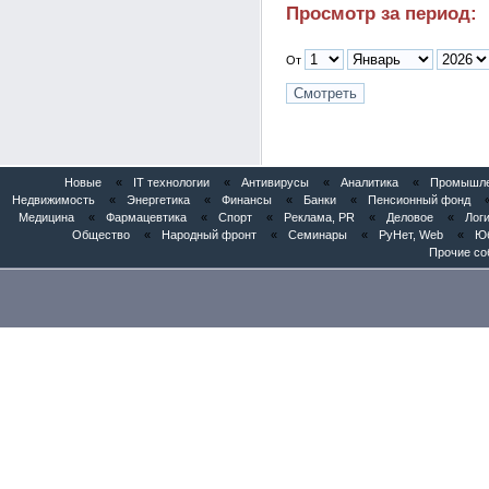
Просмотр за период:
От
Новые
«
IT технологии
«
Антивирусы
«
Аналитика
«
Промышлен
Недвижимость
«
Энергетика
«
Финансы
«
Банки
«
Пенсионный фонд
Медицина
«
Фармацевтика
«
Спорт
«
Реклама, PR
«
Деловое
«
Логи
Общество
«
Народный фронт
«
Семинары
«
РуНет, Web
«
Юб
Прочие со