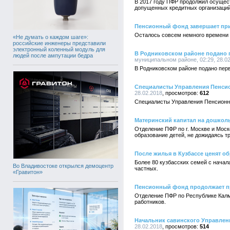
В 2017 году ПФР продолжил осущес
допущенных кредитных организаций
Пенсионный фонд завершает при
Осталось совсем немного времени 
«Не думать о каждом шаге»:
российские инженеры представили
электронный коленный модуль для
В Родниковском районе подано п
людей после ампутации бедра
муниципальном районе, 02:29, 28.0
В Родниковском районе подано пер
Специалисты Управления Пенсио
28.02.2018
612
Специалисты Управления Пенсионно
Материнский капитал на дошкол
Отделение ПФР по г. Москве и Моск
образование детей, не дожидаясь т
После жилья в Кузбассе ценят о
Более 80 кузбасских семей с начала
Во Владивостоке открылся демоцентр
частных.
«Гравитон»
Пенсионный фонд продолжает при
Отделение ПФР по Республике Калмы
работников.
Начальник савинского Управлен
28.02.2018
514