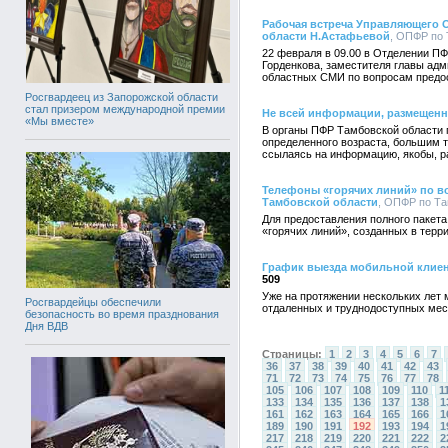
Рабочая встреча Управляющего 
области Н.Астафьевой
, ОПФР по 
22 февраля в 09.00 в Отделении П
Горденкова, заместителя главы ад
областных СМИ по вопросам предос
Росгвардеец из Запорожской области
стал призером международной премии
Не всей информации, размещенн
«Мы вместе»
В органы ПФР Тамбовской области 
определенного возраста, большим т
ссылаясь на информацию, якобы, р
Телефоны «горячих линий» по во
Тамбовской области
, ОПФР по Та
Для предоставления полного пакет
«горячих линий», созданных в тер
График выезда мобильной клиен
509
Уже на протяжении нескольких лет
Росгвардейцы обеспечили
отдаленных и труднодоступных мес
безопасность во время празднования
Дня ВДВ
Страницы:
1
2
3
4
5
6
7
36
37
38
39
40
41
42
43
71
72
73
74
75
76
77
78
105
106
107
108
109
110
1
133
134
135
136
137
138
1
161
162
163
164
165
166
1
189
190
191
192
193
194
1
217
218
219
220
221
222
2