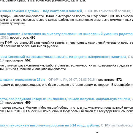
льзования средств материнского (семейного) капитала.
нным семьям с детьми – под контролем властей
, ОПФР по Тамбовской области, 0
страции Тамбовской области Наталья Астафьева посетила Отделение ПФР по Тамбовск
ым и на месте ознакомилась с ходом работы по назначению и выплате ежемесячных 
изкими доходами.
йоне принято 4 заявления на выплату пенсионных накоплений умерших родств
3.2018
498
ние ПФР поступило 20 заявлений на выплату пенсионных накоплений умерших родстве
й сложности более 140 тысяч рублей.
ием заявлений на ежемесячные выплаты из средств материнского капитала
, От
018
552
ге столицы разъяснительную работу о новых возможностях использования средств ма
ФР №5 по г. Москве и Московской области.
алмыкия исполняется 27 лет
, ОПФР по РК, 03:07, 01.03.2018
572
дним из первопроходцев, оно было создано в стране одним из первых. В масштабе ис
дети, оба родителя которых неизвестны, начали получать социальную пенсию
,
018
496
й, проживающих в Москве и Московской области, стали получателями социальной пенси
7.2017 №162-ФЗ «О внесении изменений в Федеральный закон «О государственном пен
ожил пенсионные накопления россиян на 5,14 млрд. рублей
, ОПФР по Тамбовской 