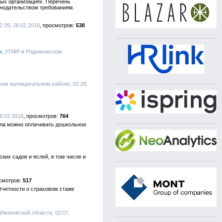
ых организациях. Перечень
онодательством требованиям.
:39, 28.02.2018
538
а
, УПФР в Родниковском
ком муниципальном районе, 02:28,
8.02.2018
764
тала можно оплачивать дошкольное
ких садов и яслей, в том числе и
517
тчетности о страховом стаже
вановской области, 02:07,