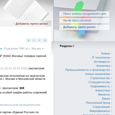
Пресс релизы сегодняшнего дня
Архив пресс-релизов
»
Добавить пресс-релиз
Добавить пресс-релиз
«
‹
›
»
Разделы
//
ме
, Отделение ПФР по г. Москве и
Новые
«
кий" (ЮАО Москвы) телефон горячей
IT технологии
«
Антивирусы
«
Аналитика
«
и, 02:10, 02.03.2018
Промышленность и производство
«
Новые назначения
«
торском исполнении на творческом
Строительство
«
о г. Москве и Московской области.
Сотрудничество
«
Недвижимость
«
8
608
Энергетика
«
а особый график работы отделений
Финансы
«
Банки
«
Пенсионный фонд
«
Комсомольском муниципальном
Страхование
«
Микрофинансы
«
я партии «Единая Россия» по