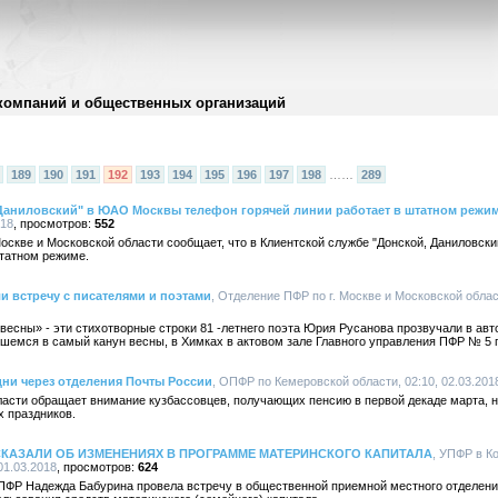
компаний и общественных организаций
189
190
191
192
193
194
195
196
197
198
……
289
 Даниловский" в ЮАО Москвы телефон горячей линии работает в штатном режи
018
552
оскве и Московской области сообщает, что в Клиентской службе "Донской, Даниловс
штатном режиме.
и встречу с писателями и поэтами
, Отделение ПФР по г. Москве и Московской област
з весны» - эти стихотворные строки 81 -летнего поэта Юрия Русанова прозвучали в ав
вшемся в самый канун весны, в Химках в актовом зале Главного управления ПФР № 5 п
ни через отделения Почты России
, ОПФР по Кемеровской области, 02:10, 02.03.201
асти обращает внимание кузбассовцев, получающих пенсию в первой декаде марта, н
х праздников.
АЗАЛИ ОБ ИЗМЕНЕНИЯХ В ПРОГРАММЕ МАТЕРИНСКОГО КАПИТАЛА
, УПФР в 
01.03.2018
624
ПФР Надежда Бабурина провела встречу в общественной приемной местного отделени