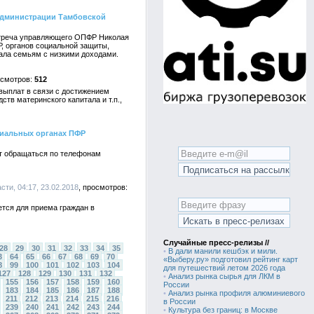
 администрации Тамбовской
встреча управляющего ОПФР Николая
, органов социальной защиты,
ала семьям с низкими доходами.
512
выплат в связи с достижением
тв материнского капитала и т.п.,
риальных органах ПФР
т обращаться по телефонам
ти, 04:17, 23.02.2018
тся для приема граждан в
Случайные пресс-релизы //
28
29
30
31
32
33
34
35
•
В дали манили кешбэк и мили.
3
64
65
66
67
68
69
70
«Выберу.ру» подготовил рейтинг карт
8
99
100
101
102
103
104
для путешествий летом 2026 года
127
128
129
130
131
132
•
Анализ рынка сырья для ЛКМ в
155
156
157
158
159
160
России
183
184
185
186
187
188
•
Анализ рынка профиля алюминиевого
211
212
213
214
215
216
в России
239
240
241
242
243
244
•
Культура без границ: в Москве