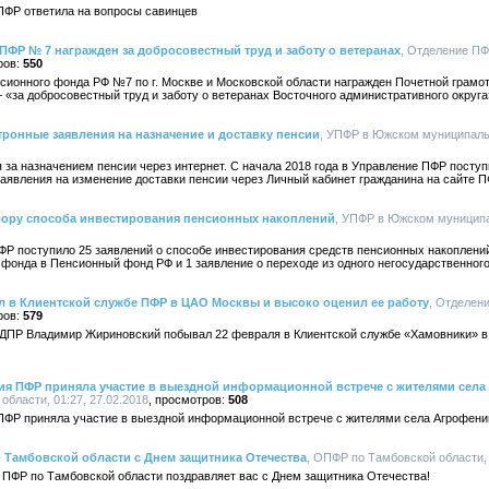
ПФР ответила на вопросы савинцев
ПФР № 7 награжден за добросовестный труд и заботу о ветеранах
, Отделение ПФ
550
сионного фонда РФ №7 по г. Москве и Московской области награжден Почетной грамо
 «за добросовестный труд и заботу о ветеранах Восточного административного округа
тронные заявления на назначение и доставку пенсии
, УПФР в Южском муниципальн
за назначением пенсии через интернет. С начала 2018 года в Управление ПФР поступ
заявления на изменение доставки пенсии через Личный кабинет гражданина на сайте П
ыбору способа инвестирования пенсионных накоплений
, УПФР в Южском муниципал
ФР поступило 25 заявлений о способе инвестирования средств пенсионных накоплений
 фонда в Пенсионный фонд РФ и 1 заявление о переходе из одного негосударственного
в Клиентской службе ПФР в ЦАО Москвы и высоко оценил ее работу
, Отделен
579
ЛДПР Владимир Жириновский побывал 22 февраля в Клиентской службе «Хамовники» 
ия ПФР приняла участие в выездной информационной встрече с жителями сел
бласти, 01:27, 27.02.2018
508
ПФР приняла участие в выездной информационной встрече с жителями села Агрофени
 Тамбовской области с Днем защитника Отечества
, ОПФР по Тамбовской области, 
ПФР по Тамбовской области поздравляет вас с Днем защитника Отечества!