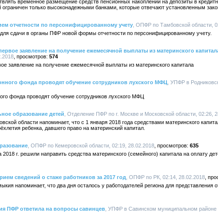
твлять временное размещение средств пенсионных накоплений на депозиты в кредитн
 ограничен только высоконадежными банками, которые отвечают установленным зак
ем отчетности по персонифицированному учету
, ОПФР по Тамбовской области, 02
для сдачи в органы ПФР новой формы отчетности по персонифицированному учету.
ервое заявление на получение ежемесячной выплаты из материнского капитал
2.2018
574
вое заявление на получение ежемесячной выплаты из материнского капитала
нного фонда проводят обучение сотрудников лухского МФЦ
, УПФР в Родниковс
го фонда проводят обучение сотрудников лухского МФЦ
ьное образование детей
, Отделение ПФР по г. Москве и Московской области, 02:26, 2
овской области напоминает, что с 1 января 2018 года средствами материнского капи
рёхлетия ребенка, давшего право на материнский капитал.
бразование
, ОПФР по Кемеровской области, 02:19, 28.02.2018
635
 2018 г. решили направить средства материнского (семейного) капитала на оплату детс
ем сведений о стаже работников за 2017 год
, ОПФР по РК, 02:14, 28.02.2018
кия напоминает, что два дня осталось у работодателей региона для представления о
ия ПФР ответила на вопросы савинцев
, УПФР в Савинском муниципальном районе И