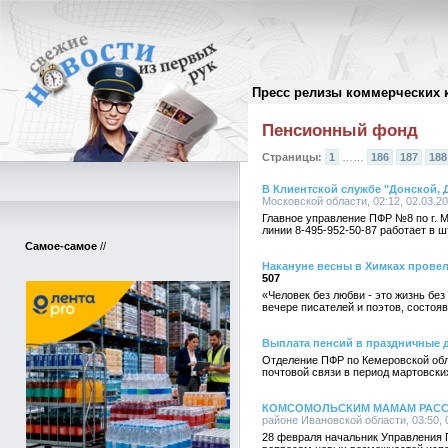
Пресс релизы коммерческих 
Архив пресс-релизов
//
Пенсионный фонд
Страницы:
1
……
186
187
188
В Клиентской службе "Донской,
Московской области, 02:12, 02.03.2
Главное управление ПФР №8 по г. М
линии 8-495-952-50-87 работает в 
Самое-самое
//
Накануне весны в Химках провел
507
«Человек без любви - это жизнь бе
вечере писателей и поэтов, состоя
Выплата пенсий в праздничные д
Отделение ПФР по Кемеровской обл
почтовой связи в период мартовски
КОМСОМОЛЬСКИМ МАМАМ РАССК
районе Ивановской области, 03:50, 
28 февраля начальник Управления 