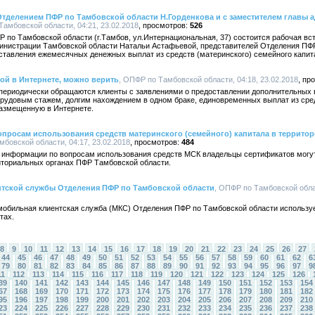
Отделением ПФР по Тамбовской области Н.Горденкова и с заместителем главы
Тамбовской области, 04:21, 23.02.2018
526
ФР по Тамбовской области (г.Тамбов, ул.Интернациональная, 37) состоится рабочая 
министрации Тамбовской области Натальи Астафьевой, представителей Отделения ПФР
тавления ежемесячных денежных выплат из средств (материнского) семейного капит
ой в Интернете, можно верить
, ОПФР по Тамбовской области, 04:18, 23.02.2018
периодически обращаются клиенты с заявлениями о предоставлении дополнительных 
рудовым стажем, долгим нахождением в одном браке, единовременных выплат из средс
азмещенную в Интернете.
просам использования средств материнского (семейного) капитала в террито
мбовской области, 04:17, 23.02.2018
484
а информации по вопросам использования средств МСК владельцы сертификатов могу
риториальных органах ПФР Тамбовской области.
тской службы Отделения ПФР по Тамбовской области
, ОПФР по Тамбовской облас
 мобильная клиентская служба (МКС) Отделения ПФР по Тамбовской области используе
тах.
8
9
10
11
12
13
14
15
16
17
18
19
20
21
22
23
24
25
26
27
44
45
46
47
48
49
50
51
52
53
54
55
56
57
58
59
60
61
62
6
79
80
81
82
83
84
85
86
87
88
89
90
91
92
93
94
95
96
97
9
11
112
113
114
115
116
117
118
119
120
121
122
123
124
125
126
39
140
141
142
143
144
145
146
147
148
149
150
151
152
153
154
67
168
169
170
171
172
173
174
175
176
177
178
179
180
181
182
95
196
197
198
199
200
201
202
203
204
205
206
207
208
209
210
23
224
225
226
227
228
229
230
231
232
233
234
235
236
237
238