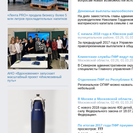
вопросам новых возможностей испо
Денежные выплаты малообеспече
«Лента PRO» продала бизнесу более 5
На днях заместитель главы админи
млн литров прохладительных напитков
руководителем Николаем Горденков
материнского капитала семьям с н
С начала 2018 года в Южском ра
муниципальном районе, 03:26, 01.0
За предыдущий 2017 год в Управле
правопреемникам выплатили в обще
Клиентские службы ПФР ведут пр
Московской области, 03:26, 01.03.2
В Северном административном окру
специалисты Главного управления П
АНО «Вдохновение» запускает
масштабный проект «Инклюзивный
Отделению ПФР по Республике К
путь»
Региональное ОПФР можно назвать о
небольшой.
В Москве и Московской области 
Московской области, 02:49, 01.03.2
С нового 2018 года около 400 дете
силу Федерального закона от 18.0
Федерации».
По итогам 2017 года ПФР приумн
777