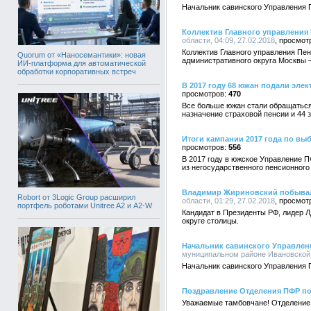
Начальник савинского Управления 
Коллектив Главного управления 
области, 04:09, 27.02.2018
Коллектив Главного управления Пен
Quorum от «Наносемантики»: новая
административного округа Москвы –
ИИ-платформа для автоматической
обработки корпоративных встреч
В 2017 году 68 южан подали элек
470
Все больше южан стали обращаться 
назначение страховой пенсии и 44 
Итоги кампании 2017 года по в
556
В 2017 году в южское Управление П
из негосударственного пенсионного
Владимир Жириновский побывал 
Robort от 3Logic Group расширил
области, 01:29, 27.02.2018
портфель роботами Unitree A2 и A2-W
Кандидат в Президенты РФ, лидер 
округе столицы.
Начальник савинского Управлен
муниципальном районе Ивановской о
Начальник савинского Управления 
Поздравление Отделения ПФР по
Уважаемые тамбовчане! Отделение 