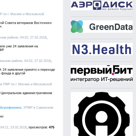
Р по г. Москве и Московской
той Совета ветеранов Восточного
».
ом районе, 04:02, 27.02.2018
ило уже 24 заявления на
ФР.
ьном районе, 04:02, 27.02.2018
: 24 заявления принято о переходе
 фонда в другой
ие ПФР по г. Москве и Московской
в Центральном административном
а Агрофенино
, УПФР в Савинском
но
04:21, 23.02.2018
475