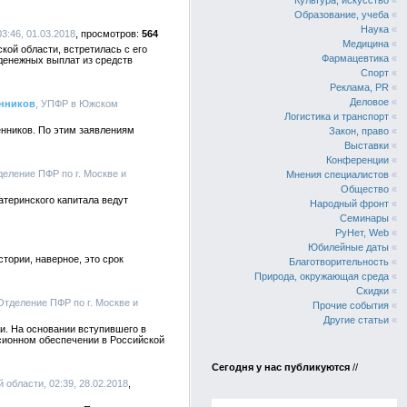
Культура, искусство
«
Образование, учеба
«
Наука
«
3:46, 01.03.2018
564
Медицина
«
ой области, встретилась с его
Фармацевтика
«
денежных выплат из средств
Спорт
«
Реклама, PR
«
Деловое
«
енников
, УПФР в Южском
Логистика и транспорт
«
нников. По этим заявлениям
Закон, право
«
Выставки
«
Конференции
«
деление ПФР по г. Москве и
Мнения специалистов
«
Общество
«
теринского капитала ведут
Народный фронт
«
Семинары
«
РуНет, Web
«
Юбилейные даты
«
тории, наверное, это срок
Благотворительность
«
Природа, окружающая среда
«
Скидки
«
 Отделение ПФР по г. Москве и
Прочие события
«
Другие статьи
«
и. На основании вступившего в
сионном обеспечении в Российской
Сегодня у нас публикуются
//
области, 02:39, 28.02.2018