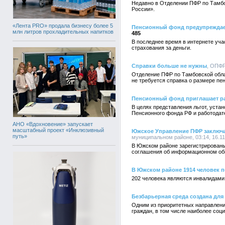
Недавно в Отделении ПФР по Тамб
России».
«Лента PRO» продала бизнесу более 5
Пенсионный фонд предупреждае
млн литров прохладительных напитков
485
В последнее время в интернете уч
страхования за деньги.
Справки больше не нужны
, ОПФР
Отделение ПФР по Тамбовской обла
не требуется справка о размере пе
Пенсионный фонд приглашает ра
В целях представления льгот, уст
Пенсионного фонда РФ и работодат
АНО «Вдохновение» запускает
масштабный проект «Инклюзивный
Южское Управление ПФР заключа
путь»
муниципальном районе, 03:14, 16.11
В Южском районе зарегистрированы
соглашения об информационном обм
В Южском районе 1914 человек 
202 человека являются инвалидами 
Безбарьерная среда создана для
Одним из приоритетных направлени
граждан, в том числе наиболее соц