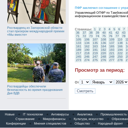
ПФР заключил соглашение с упра
Управляющий ОПФР по Тамбовской о
информационном взаимодействии в 
Росгвардеец из Запорожской области
Страницы:
1
2
3
4
5
6
7
стал призером международной премии
36
37
38
39
40
41
42
43
«Мы вместе»
71
72
73
74
75
76
77
78
105
106
107
108
109
110
1
133
134
135
136
137
138
1
161
162
163
164
165
166
1
189
190
191
192
193
194
1
217
218
219
220
221
222
2
245
246
247
248
249
250
2
273
274
275
276
277
278
2
Просмотр за период:
От
Росгвардейцы обеспечили
безопасность во время празднования
Дня ВДВ
Новые
«
IT технологии
«
Антивирусы
«
Аналитика
«
Промышленность и
Страхование
«
Микрофинансы
«
Культура, искусство
«
Образован
Конференции
«
Мнения специалистов
«
Общество
«
Народный фронт