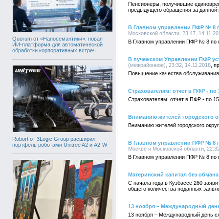
Пенсионеры, получившие единовреме
предыдущего обращения за данной в
В Главном управлении ПФР № 8 п
Московской области, 23:47, 14.11.2
Quorum от «Наносемантики»: новая
В Главном управлении ПФР № 8 по г
ИИ-платформа для автоматической
обработки корпоративных встреч
В пучежском Управлении ПФР ус
(межрайонное), 23:32, 14.11.2018
Повышение качества обслуживания 
Страхователям: отчет в ПФР - по
Страхователям: отчет в ПФР - по 1
Вниманию жителей городского о
Вниманию жителей городского окру
Robort от 3Logic Group расширил
В Главном управлении ПФР № 8 п
портфель роботами Unitree A2 и A2-W
Москве и Московской области, 22:32
В Главном управлении ПФР № 8 по г
Материнский капитал без обмана
С начала года в Кузбассе 260 заяв
общего количества поданных заявле
13 ноября – Международный ден
13 ноября – Международный день с