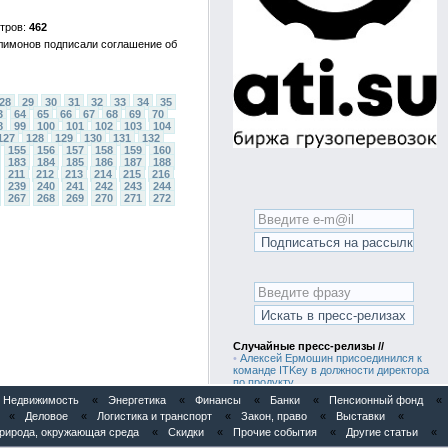
462
лимонов подписали соглашение об
28
29
30
31
32
33
34
35
3
64
65
66
67
68
69
70
8
99
100
101
102
103
104
127
128
129
130
131
132
155
156
157
158
159
160
183
184
185
186
187
188
211
212
213
214
215
216
239
240
241
242
243
244
267
268
269
270
271
272
Случайные пресс-релизы //
•
Алексей Ермошин присоединился к
команде ITKey в должности директора
по продукту
•
Анализ рынка панелей фасадных из
Недвижимость
«
Энергетика
«
Финансы
«
Банки
«
Пенсионный фонд
«
полипропилена в России
«
Деловое
«
Логистика и транспорт
«
Закон, право
«
Выставки
«
•
Анализ рынка элементов вентиляции
кровли (подкровельного пространства)
рирода, окружающая среда
«
Скидки
«
Прочие события
«
Другие статьи
«
в России