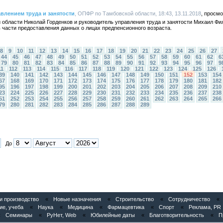
влением труда и занятости
, ОПФР по Тамбовской области, 18:43, 13.11.2018
бласти Николай Горденков и руководитель управления труда и занятости Михаил Фи
части предоставления данных о лицах предпенсионного возраста.
8
9
10
11
12
13
14
15
16
17
18
19
20
21
22
23
24
25
26
27
44
45
46
47
48
49
50
51
52
53
54
55
56
57
58
59
60
61
62
6
79
80
81
82
83
84
85
86
87
88
89
90
91
92
93
94
95
96
97
9
11
112
113
114
115
116
117
118
119
120
121
122
123
124
125
126
39
140
141
142
143
144
145
146
147
148
149
150
151
152
153
154
67
168
169
170
171
172
173
174
175
176
177
178
179
180
181
182
95
196
197
198
199
200
201
202
203
204
205
206
207
208
209
210
23
224
225
226
227
228
229
230
231
232
233
234
235
236
237
238
51
252
253
254
255
256
257
258
259
260
261
262
263
264
265
266
79
280
281
282
283
284
285
286
287
288
289
До
 производство
«
Новые назначения
«
Строительство
«
Сотрудничество
«
ие, учеба
«
Наука
«
Медицина
«
Фармацевтика
«
Спорт
«
Реклама, PR
«
Семинары
«
РуНет, Web
«
Юбилейные даты
«
Благотворительность
«
П