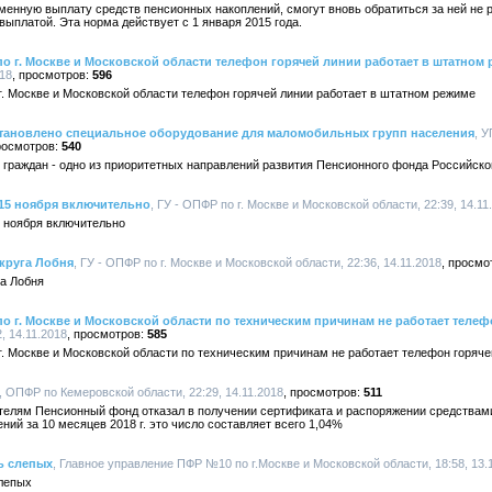
нную выплату средств пенсионных накоплений, смогут вновь обратиться за ней не ра
ыплатой. Эта норма действует с 1 января 2015 года.
о г. Москве и Московской области телефон горячей линии работает в штатном
018
596
. Москве и Московской области телефон горячей линии работает в штатном режиме
тановлено специальное оборудование для маломобильных групп населения
, 
540
граждан - одно из приоритетных направлений развития Пенсионного фонда Российск
 15 ноября включительно
, ГУ - ОПФР по г. Москве и Московской области, 22:39, 14.11
5 ноября включительно
круга Лобня
, ГУ - ОПФР по г. Москве и Московской области, 22:36, 14.11.2018
га Лобня
о г. Москве и Московской области по техническим причинам не работает телеф
, 14.11.2018
585
. Москве и Московской области по техническим причинам не работает телефон горяче
, ОПФР по Кемеровской области, 22:29, 14.11.2018
511
ителям Пенсионный фонд отказал в получении сертификата и распоряжении средствами
ний за 10 месяцев 2018 г. это число составляет всего 1,04%
ь слепых
, Главное управление ПФР №10 по г.Москве и Московской области, 18:58, 13.
лепых