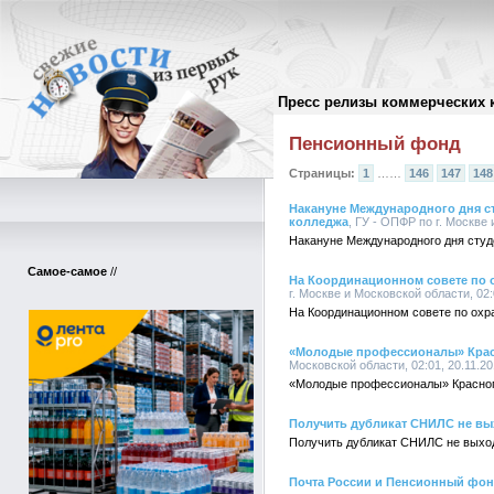
Пресс релизы коммерческих 
Архив пресс-релизов
//
Пенсионный фонд
Страницы:
1
……
146
147
148
Накануне Международного дня с
колледжа
, ГУ - ОПФР по г. Москве 
Накануне Международного дня сту
Самое-самое
//
На Координационном совете по о
г. Москве и Московской области, 02:
На Координационном совете по охра
«Молодые профессионалы» Красн
Московской области, 02:01, 20.11.2
«Молодые профессионалы» Красног
Получить дубликат СНИЛС не вы
Получить дубликат СНИЛС не выхо
Почта России и Пенсионный фон