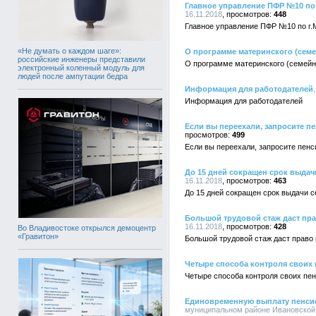
Главное управление ПФР №10 по 
16.11.2018
448
Главное управление ПФР №10 по г.
«Не думать о каждом шаге»:
О программе материнского (семе
российские инженеры представили
О программе материнского (семейн
электронный коленный модуль для
людей после ампутации бедра
Информация для работодателей
Информация для работодателей
Если вы переехали, запросите п
499
Если вы переехали, запросите пенс
До 15 дней сокращен срок выдач
16.11.2018
463
До 15 дней сокращен срок выдачи с
Большой трудовой стаж даст пра
16.11.2018
428
Во Владивостоке открылся демоцентр
«Гравитон»
Большой трудовой стаж даст право 
Четыре способа контроля своих
Четыре способа контроля своих пе
Единовременную выплату пенсио
муниципальном районе Ивановской о