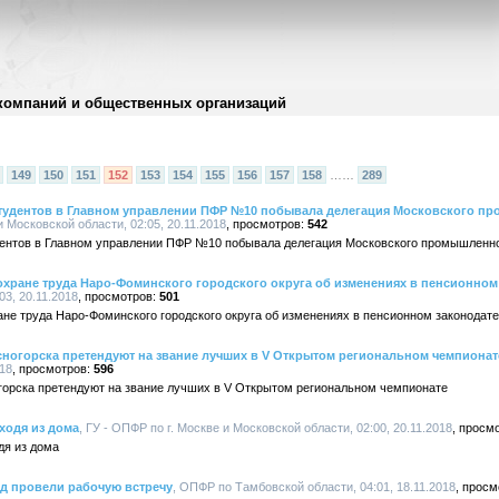
компаний и общественных организаций
149
150
151
152
153
154
155
156
157
158
……
289
тудентов в Главном управлении ПФР №10 побывала делегация Московского п
и Московской области, 02:05, 20.11.2018
542
дентов в Главном управлении ПФР №10 побывала делегация Московского промышленн
хране труда Наро-Фоминского городского округа об изменениях в пенсионном
03, 20.11.2018
501
не труда Наро-Фоминского городского округа об изменениях в пенсионном законодат
огорска претендуют на звание лучших в V Открытом региональном чемпионат
018
596
орска претендуют на звание лучших в V Открытом региональном чемпионате
ходя из дома
, ГУ - ОПФР по г. Москве и Московской области, 02:00, 20.11.2018
дя из дома
д провели рабочую встречу
, ОПФР по Тамбовской области, 04:01, 18.11.2018