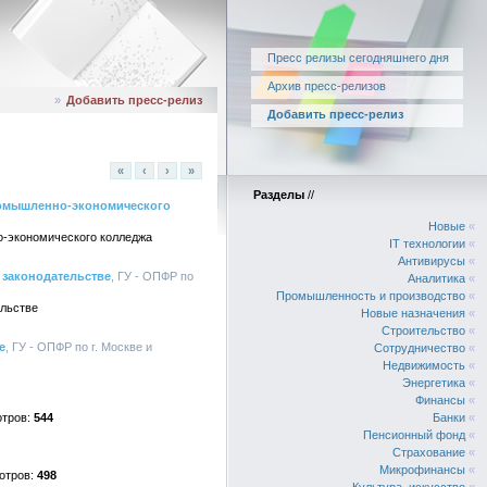
Пресс релизы сегодняшнего дня
Архив пресс-релизов
»
Добавить пресс-релиз
Добавить пресс-релиз
«
‹
›
»
Разделы
//
ромышленно-экономического
Новые
«
о-экономического колледжа
IT технологии
«
Антивирусы
«
 законодательстве
, ГУ - ОПФР по
Аналитика
«
Промышленность и производство
«
ельстве
Новые назначения
«
Строительство
«
е
, ГУ - ОПФР по г. Москве и
Сотрудничество
«
Недвижимость
«
Энергетика
«
Финансы
«
544
Банки
«
Пенсионный фонд
«
Страхование
«
Микрофинансы
«
498