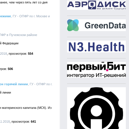
нее, чем через пять лет со дня
 режиме
, ГУ - ОПФР по г. Москве и
УПФР в Пучежском районе
ой Федерации
.2018
554
506
он горячей линии
, ГУ - ОПФР по г.
й линии
 материнского капитала (МСК). Из
11.2018
641