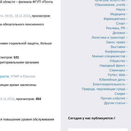
Культура, искусство
«
й области – филиала ФГУП «Почта
Образование, учеба
«
Наука
«
Медицина
«
и, 04:01, 18.11.2018
Фармацевтика
«
Спорт
«
а обязательного пенсионного
Реклама, PR
«
Деловое
«
Логистика и транспорт
«
Закон, право
«
анами социальной защиты, больше
Выставки
«
Конференции
«
Мнения специалистов
«
531
Общество
«
ерриториальными органами
Народный фронт
«
Семинары
«
РуНет, Web
«
раста
, УПФР в Южском
Юбилейные даты
«
Благотворительность
«
тоящее время заключены
Природа, окружающая среда
«
Скидки
«
Прочие события
«
6.11.2018
454
Другие статьи
«
Сегодня у нас публикуются
//
тся повышение уровня обслуживания