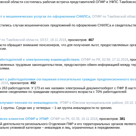
овской области состоялась рабочая встреча представителей ОПФР и УФПС Тамбовско
т о мошеннических услугах по оформлению СНИЛСа
, ОПФР по Тамбовской област
астились случаи мошеннических предложений по оформлению СНИЛСа и свидетельств
 по Тамбовской области, 03:57, 18.11.2018
467
сти обращает внимание пенсионеров, что для получения льгот, предоставляемых орг
нсии.
ботодателей к электронному взаимодействию
, ОПФР по РК, 02:58, 17.11.2018
ановленных трудовым законодательством, предусмотрен обмен информацией между т
елями.
ет с работодателями соглашения относительно граждан предпенсионнного воз
.2018
492
 263 работодателя. У 173 из них налажен электронный документооборот с ПФР. В нас
ене сведениями по гражданам предпенсионного возраста с 70% работодателей.
получают пенсию по инвалидности
, УПФР в Южском муниципальном районе, 03:10, 1
1 группы. Среди них у четверых – 1-ая группа инвалидности по зрению.
 всех клиентов ОПФР и УПФР
, ОПФР по РК, 02:35, 16.11.2018
381
й деятельности регионального Отделения ПФР и его территориальных органов являе
иально уязвимой категории – инвалидов и лиц, ограниченных в передвижении.