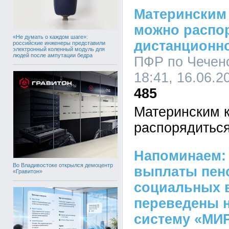
Материнским
можно распо
«Не думать о каждом шаге»:
дистанционн
российские инженеры представили
электронный коленный модуль для
людей после ампутации бедра
ПФР по Чеченс
18:41, 16.06.2
485
Материнским 
распорядитьс
Напоминаем: 
Во Владивостоке открылся демоцентр
выплаты пен
«Гравитон»
социальных 
переведены 
систему «МИ