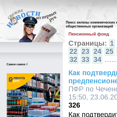
Пресс релизы коммерческих 
Архив пресс-релизов
//
общественных организаций
Пенсионный фонд
Страницы:
1
22
23
24
25
32
33
34
…
Самое-самое
//
Как подтверд
предпенсион
ПФР по Чеченс
15:50, 23.06.2
326
Как подтверди