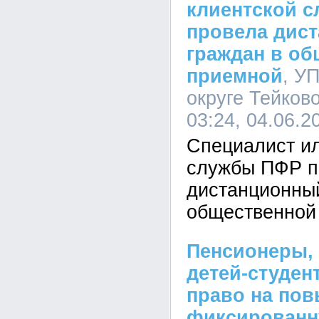
клиентской 
провела дис
граждан в об
приемной
, У
округе Тейков
03:24, 04.06.2
Специалист ил
службы ПФР п
дистанционны
общественной
Пенсионеры,
детей-студен
право на по
фиксированн