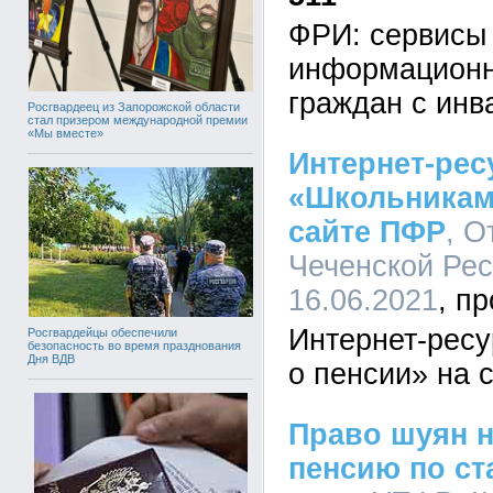
ФРИ: сервисы
информационн
граждан с ин
Росгвардеец из Запорожской области
стал призером международной премии
«Мы вместе»
Интернет-рес
«Школьникам 
сайте ПФР
, О
Чеченской Рес
16.06.2021
Интернет-рес
Росгвардейцы обеспечили
безопасность во время празднования
Дня ВДВ
о пенсии» на 
Право шуян н
пенсию по ст