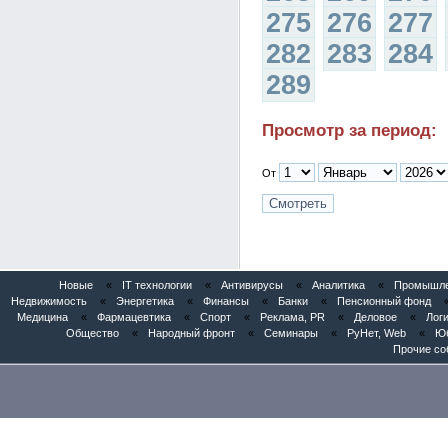
275
276
277
282
283
284
289
Просмотр за период:
От
Новые
«
IT технологии
«
Антивирусы
«
Аналитика
«
Промышлен
Недвижимость
«
Энергетика
«
Финансы
«
Банки
«
Пенсионный фонд
Медицина
«
Фармацевтика
«
Спорт
«
Реклама, PR
«
Деловое
«
Логи
Общество
«
Народный фронт
«
Семинары
«
РуНет, Web
«
Юб
Прочие со