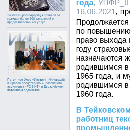
года
, УПФР_Шу
16.06.2021
За месяц росгвардейцы приняли от
граждан более 800 заявлений о
Продолжается
предоставлении госуслуг
по повышению
право выхода 
году страховы
назначаются 
родившимся в
1965 года, и 
Патентное бюро «Институт Инноваций
родившимся в
и Права» представило AI-патентного
ассистента «POSINT» в Евразийском
патентном ведомстве
1960 года.
В Тейковском
работниц тек
промышленно