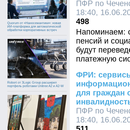
ПФР по Чеченс
18:40, 16.06.2
498
Quorum от «Наносемантики»: новая
ИИ-платформа для автоматической
Напоминаем: 
обработки корпоративных встреч
пенсий и соци
будут перевед
платежную си
ФРИ: сервис
информацион
Robort от 3Logic Group расширил
портфель роботами Unitree A2 и A2-W
для граждан 
инвалидност
ПФР по Чеченс
18:40, 16.06.2
511