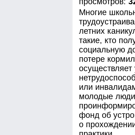
3
Многие школьн
трудоустраива
летних канику
такие, кто по
социальную до
потере кормил
осуществляет 
нетрудоспосо
или инвалидам
молодые люди
проинформиро
фонд об устро
о прохождени
практики.