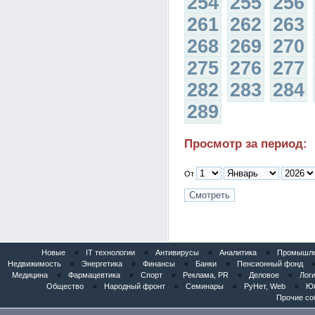
254
255
256
261
262
263
268
269
270
275
276
277
282
283
284
289
Просмотр за период:
От
Новые
«
IT технологии
«
Антивирусы
«
Аналитика
«
Промышлен
Недвижимость
«
Энергетика
«
Финансы
«
Банки
«
Пенсионный фонд
Медицина
«
Фармацевтика
«
Спорт
«
Реклама, PR
«
Деловое
«
Логи
Общество
«
Народный фронт
«
Семинары
«
РуНет, Web
«
Юб
Прочие со