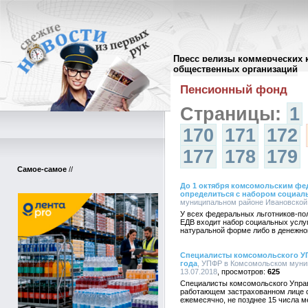
Пресс релизы коммерческих 
Архив пресс-релизов
//
общественных организаций
Пенсионный фонд
Страницы:
1
170
171
172
177
178
179
Самое-самое
//
До 1 октября комсомольским ф
определиться с набором социал
муниципальном районе Ивановской о
У всех федеральных льготников-по
ЕДВ входит набор социальных услуг
натуральной форме либо в денежн
Специалисты комсомольского УП
года
, УПФР в Комсомольском муниц
13.07.2018
625
Специалисты комсомольского Управ
работающем застрахованном лице с
ежемесячно, не позднее 15 числа 