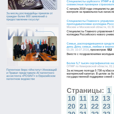
Cпециалисты шуйского УПФР и 
совместные проверки страховат
С начала 2018 года специалисты дв
контроля за правильностью начисл
За месяц росгвардейцы приняли от
граждан более 800 заявлений о
предоставлении госуслуг
Специалисты Главного управлен
преподавателями колледжа Росс
Москве и Московской области, 01:30
Специалисты Главного управления 
колледжа Российского нового униве
Семьи, распорядившиеся средст
день День семьи, любви и верно
01:29, 10.07.2018
552
Вместе с поздравлениями молодым
Более 5,7 тысяч сертификатов на
ОПФР по Кемеровской области, 01:2
Патентное бюро «Институт Инноваций
За истекшие полгода 5 738 кузбасс
и Права» представило AI-патентного
материнский капитал. В целом за б
ассистента «POSINT» в Евразийском
государственной поддержки семей э
патентном ведомстве
Страницы:
1
10
11
12
13
20
21
22
23