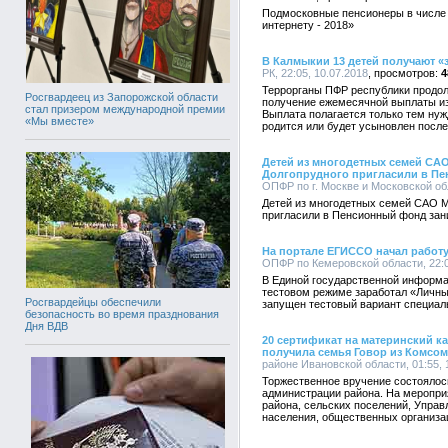
Подмосковные пенсионеры в числе 
интернету - 2018»
В Калмыкии 13 детей получают «
РК, 22:05, 10.07.2018
4
Террорганы ПФР республики продол
Росгвардеец из Запорожской области
получение ежемесячной выплаты из 
стал призером международной премии
Выплата полагается только тем ну
«Мы вместе»
родится или будет усыновлен после 
Детей из многодетных семей СА
Долгопрудного пригласили в Пе
ОПФР по г. Москве и Московской обл
Детей из многодетных семей САО М
пригласили в Пенсионный фонд зан
На портале ЕГИССО начал работу
ОПФР по Кемеровской области, 22:0
В Единой государственной информа
тестовом режиме заработал «Личный
Росгвардейцы обеспечили
запущен тестовый вариант специал
безопасность во время празднования
Дня ВДВ
20 сертификат на материнский к
получила семья Говор из Комсо
районе Ивановской области, 01:55, 
Торжественное вручение состоялось
администрации района. На меропри
района, сельских поселений, Управ
населения, общественных организац