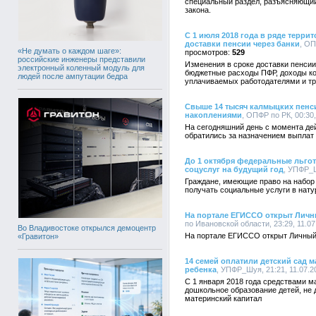
специальный раздел, разъясняющи
закона.
С 1 июля 2018 года в ряде терр
доставки пенсии через банки
, ОП
«Не думать о каждом шаге»:
529
российские инженеры представили
Изменения в сроке доставки пенси
электронный коленный модуль для
бюджетные расходы ПФР, доходы ко
людей после ампутации бедра
уплачиваемых работодателями и тр
Свыше 14 тысяч калмыцких пенс
накоплениями
, ОПФР по РК, 00:30,
На сегодняшний день с момента де
обратились за назначением выплат 
До 1 октября федеральные льгот
соцуслуг на будущий год
, УПФР_Ш
Граждане, имеющие право на набор 
получать социальные услуги в нат
На портале ЕГИССО открыт Личн
по Ивановской области, 23:29, 11.07
Во Владивостоке открылся демоцентр
На портале ЕГИССО открыт Личный 
«Гравитон»
14 семей оплатили детский сад 
ребенка
, УПФР_Шуя, 21:21, 11.07.2
С 1 января 2018 года средствами м
дошкольное образование детей, не 
материнский капитал