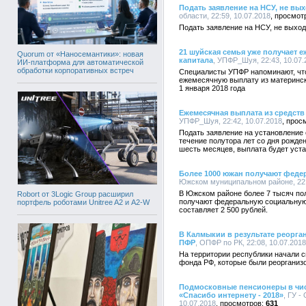
Подать заявление на НСУ, не вых
области, 22:59, 10.07.2018
Подать заявление на НСУ, не выход
21 шуйская семья уже получает 
Quorum от «Наносемантики»: новая
капитала
, УПФР_Шуя, 22:43, 10.07.
ИИ-платформа для автоматической
обработки корпоративных встреч
Специалисты УПФР напоминают, что
ежемесячную выплату из материнско
1 января 2018 года
Ежемесячная выплата из средств
УПФР_Шуя, 22:42, 10.07.2018
Подать заявление на установление
течение полутора лет со дня рожде
шесть месяцев, выплата будет уста
Более 1000 южан получают феде
Южском муниципальном районе, 22:1
В Южском районе более 7 тысяч по
Robort от 3Logic Group расширил
получают федеральную социальную 
портфель роботами Unitree A2 и A2-W
составляет 2 500 рублей.
В Калмыкии в результате реорг
ПФР
, ОПФР по РК, 22:08, 10.07.2018
На территории республики начали 
фонда РФ, которые были реорганиз
Подмосковные пенсионеры в чис
«Спасибо интернету - 2018»
, ГУ -
10.07.2018
631