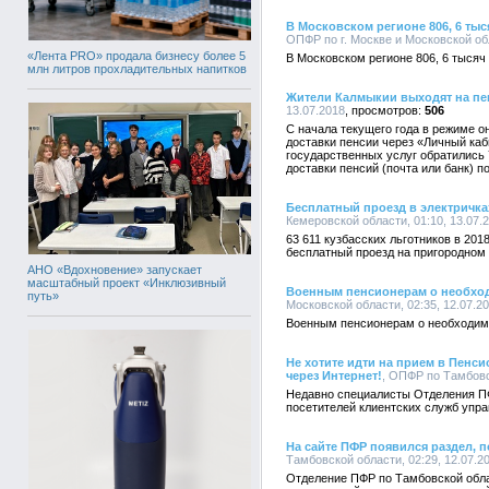
В Московском регионе 806, 6 ты
ОПФР по г. Москве и Московской обл
«Лента PRO» продала бизнесу более 5
В Московском регионе 806, 6 тыся
млн литров прохладительных напитков
Жители Калмыкии выходят на пе
13.07.2018
506
С начала текущего года в режиме о
доставки пенсии через «Личный каб
государственных услуг обратились 
доставки пенсий (почта или банк) п
Бесплатный проезд в электричках
Кемеровской области, 01:10, 13.07.
63 611 кузбасских льготников в 201
бесплатный проезд на пригородном
АНО «Вдохновение» запускает
масштабный проект «Инклюзивный
Военным пенсионерам о необхо
путь»
Московской области, 02:35, 12.07.2
Военным пенсионерам о необходим
Не хотите идти на прием в Пенс
через Интернет!
, ОПФР по Тамбовск
Недавно специалисты Отделения ПФ
посетителей клиентских служб упра
На сайте ПФР появился раздел, 
Тамбовской области, 02:29, 12.07.2
Отделение ПФР по Тамбовской обла