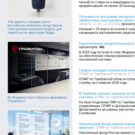
пенсий по старости и инвалидности
проработавшие не менее 30 календа
Поправки в программу материнск
эффективно расходовать средст
«Не думать о каждом шаге»:
области, 17:14, 12.04.2019
российские инженеры представили
электронный коленный модуль для
Начиная с 29 марта вступили в сил
людей после ампутации бедра
касающиеся распоряжения средств
Переобучение предпенсионеров
441
В 2019 году вступил в силу Федера
на обеспечение сбалансированност
пенсионной системы.
График выездов мобильной клиен
ОПФР по Тамбовской области, 17:13
ОПФР по Тамбовской области публи
службы на 2 квартал 2019 года.
В Тамбове прошел семинар по в
системы
, ОПФР по Тамбовской обла
Во Владивостоке открылся демоцентр
«Гравитон»
На базе Отделения ПФР по Тамбовс
управляющих ОПФР в Центральном 
Департамента актуарных расчетов и
Соловьева.
Пенсионный фонд принял участие
закупки»
, ОПФР по Тамбовской обла
Пенсионный фонд России принял уч