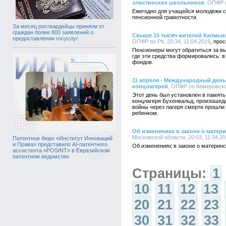
элистинских школьников
, ОПФР п
Ежегодно для учащейся молодежи с
пенсионной грамотности.
За месяц росгвардейцы приняли от
граждан более 800 заявлений о
Свыше 15 тысяч жителей Калмык
предоставлении госуслуг
ОПФР по РК, 20:34, 11.04.2019
Пенсионеры могут обратиться за вы
где эти средства формировались: в
фондов.
11 апреля - Международный ден
концлагерей
, ОПФР по Кемеровской
Этот день был установлен в память
концлагеря Бухенвальд, произошедш
войны через лагеря смерти прошли 
ребенком.
Об изменениях в законе о матер
Московской области, 20:03, 11.04.2
Патентное бюро «Институт Инноваций
и Права» представило AI-патентного
Об изменениях в законе о материн
ассистента «POSINT» в Евразийском
патентном ведомстве
Страницы:
1
10
11
12
13
20
21
22
23
30
31
32
33