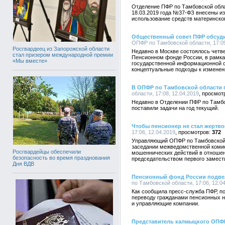
Отделение ПФР по Тамбовской обла
18.03.2019 года №37-ФЗ внесены и
использование средств материнског
Общественный совет ПФР обсуди
ОПФР по Тамбовской области, 17:09
Росгвардеец из Запорожской области
Недавно в Москве состоялось четв
стал призером международной премии
Пенсионном фонде России, в рамка
«Мы вместе»
государственной информационной 
концептуальные подходы к изменен
В ОПФР по Тамбовской области п
области, 17:08, 12.04.2019
Недавно в Отделении ПФР по Тамбов
поставили задачи на год текущий.
Чтобы пенсионер не стал жертв
17:06, 12.04.2019
372
Управляющий ОПФР по Тамбовской о
заседании межведомственной коми
Росгвардейцы обеспечили
мошеннических действий в отношен
безопасность во время празднования
председательством первого замест
Дня ВДВ
Пенсионный фонд России подвел
по Тамбовской области, 17:06, 12.0
Как сообщила пресс-служба ПФР, по
переводу гражданами пенсионных 
и управляющие компании.
Представитель калмыцкого ОПФР