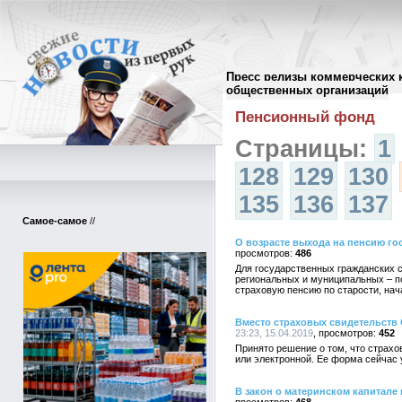
Пресс релизы коммерческих 
Архив пресс-релизов
//
общественных организаций
Пенсионный фонд
Страницы:
1
128
129
130
135
136
137
Самое-самое
//
О возрасте выхода на пенсию г
486
Для государственных гражданских 
региональных и муниципальных – п
страховую пенсию по старости, нача
Вместо страховых свидетельств
23:23, 15.04.2019
452
Принято решение о том, что страх
или электронной. Ее форма сейчас
В закон о материнском капитале