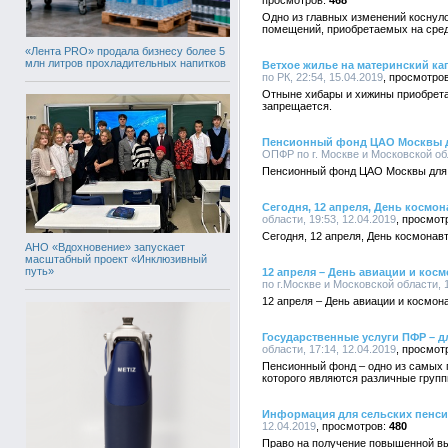
468
Одно из главных изменений коснул
помещений, приобретаемых на сред
«Лента PRO» продала бизнесу более 5
млн литров прохладительных напитков
Ветхое жилье на материнский ка
по РК, 22:54, 15.04.2019
Отныне хибары и хижины приобретат
запрещается.
Пенсионный фонд ЦАО Москвы д
ОПФР по г. Москве и Московской обл
Пенсионный фонд ЦАО Москвы для 
Сегодня, 12 апреля, День космон
области, 19:53, 12.04.2019
Сегодня, 12 апреля, День космонав
АНО «Вдохновение» запускает
масштабный проект «Инклюзивный
путь»
12 апреля – День авиации и косм
по г.Москве и Московской области, 1
12 апреля – День авиации и космон
Государственные услуги ПФР – д
области, 17:14, 12.04.2019
Пенсионный фонд – одно из самых
которого являются различные групп
Информация для сельских пенс
12.04.2019
480
Право на получение повышенной в