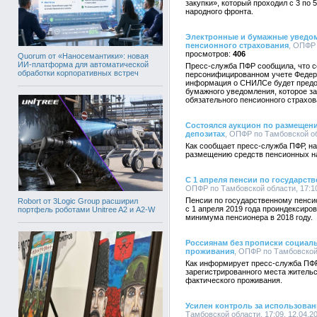
закупки», который проходил с 3 по
народного фронта.
Электронные и бумажные уведом
пенсионного страхования
, ОПФР 
406
Quorum от «Наносемантики»: новая
ИИ-платформа для автоматической
Пресс-служба ПФР сообщила, что с
обработки корпоративных встреч
персонифицированном учете Федера
информация о СНИЛСе будет предос
бумажного уведомления, которое з
обязательного пенсионного страхов
Состоялся аукцион по размещен
депозитах
, ОПФР по Тамбовской обл
Как сообщает пресс-служба ПФР, на
размещению средств пенсионных на
С 1 апреля пенсии по государс
ОПФР по Тамбовской области, 17:10
Пенсии по государственному пенси
Robort от 3Logic Group расширил
с 1 апреля 2019 года проиндексиро
портфель роботами Unitree A2 и A2-W
минимума пенсионера в 2018 году.
Россиянам без прописки социаль
проживания
, ОПФР по Тамбовской 
Как информирует пресс-служба ПФР,
зарегистрированного места жительс
фактического проживания.
Усилен контроль за использован
Тамбовской области, 17:09, 12.04.2