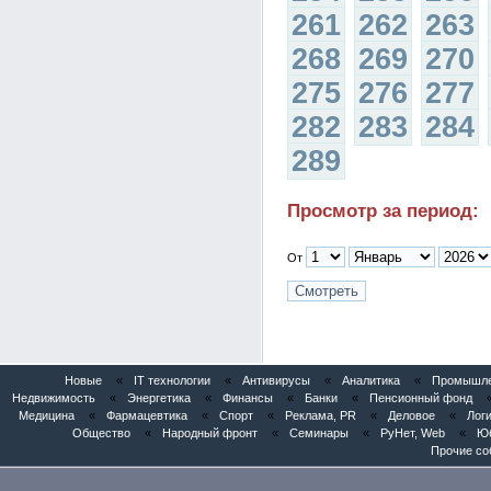
261
262
263
268
269
270
275
276
277
282
283
284
289
Просмотр за период:
От
Новые
«
IT технологии
«
Антивирусы
«
Аналитика
«
Промышлен
Недвижимость
«
Энергетика
«
Финансы
«
Банки
«
Пенсионный фонд
Медицина
«
Фармацевтика
«
Спорт
«
Реклама, PR
«
Деловое
«
Логи
Общество
«
Народный фронт
«
Семинары
«
РуНет, Web
«
Юб
Прочие со