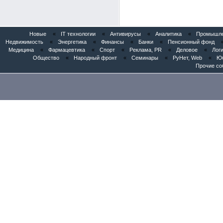
Новые
«
IT технологии
«
Антивирусы
«
Аналитика
«
Промышлен
Недвижимость
«
Энергетика
«
Финансы
«
Банки
«
Пенсионный фонд
Медицина
«
Фармацевтика
«
Спорт
«
Реклама, PR
«
Деловое
«
Логи
Общество
«
Народный фронт
«
Семинары
«
РуНет, Web
«
Юб
Прочие со