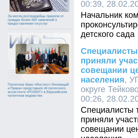
00:39, 28.02.2
Начальник ко
За месяц росгвардейцы приняли от
граждан более 800 заявлений о
проконсультир
предоставлении госуслуг
детского сада
Специалисты
приняли учас
совещании це
населения
, У
Патентное бюро «Институт Инноваций
округе Тейков
и Права» представило AI-патентного
ассистента «POSINT» в Евразийском
патентном ведомстве
00:26, 28.02.2
Специалисты 
приняли участ
совещании цен