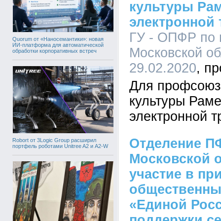
культуры Рам
электронной 
ГУ - ОПФР по 
Quorum от «Наносемантики»: новая
ИИ-платформа для автоматической
Московской об
обработки корпоративных встреч
29.02.2020
Для профсоюз
культуры Раме
электронной т
Отделение П
Robort от 3Logic Group расширил
портфель роботами Unitree A2 и A2-W
Московской 
участие в пр
общественны
«Единой Рос
поддержки се