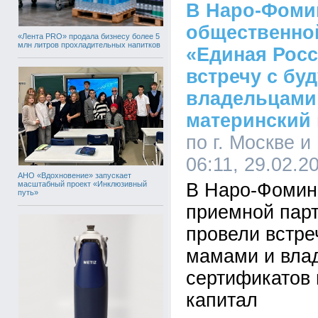
В Наро-Фоми
общественно
«Лента PRO» продала бизнесу более 5
млн литров прохладительных напитков
«Единая Рос
встречу с бу
владельцами
материнский 
по г. Москве и
06:11, 29.02.2
АНО «Вдохновение» запускает
масштабный проект «Инклюзивный
В Наро-Фомин
путь»
приемной пар
провели встре
мамами и вла
сертификатов 
капитал