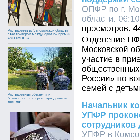
ОПФР по г. Мо
области, 06:10
4
Росгвардеец из Запорожской области
стал призером международной премии
Отделение ПФ
«Мы вместе»
Московской об
участие в при
общественных
России» по в
семей с детьм
Росгвардейцы обеспечили
безопасность во время празднования
Дня ВДВ
Начальник к
УПФР прокон
сотрудников 
УПФР в Комсо