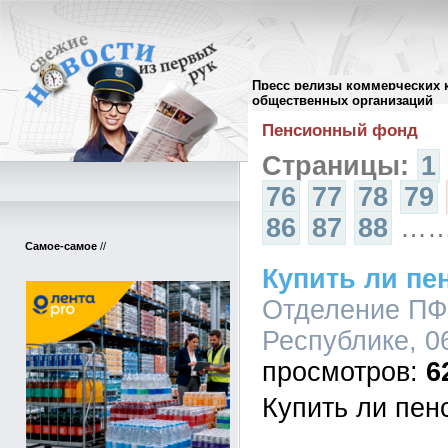
Пресс релизы коммерческих 
Архив пресс-релизов
//
общественных организаций
Пенсионный фонд
Страницы:
1
76
77
78
79
86
87
88
…
Самое-самое
//
Купить ли п
Отделение ПФ
Республике, 06
6
Купить ли пе