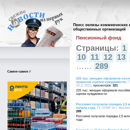
Пресс релизы коммерческих 
Архив пресс-релизов
//
общественных организаций
Пенсионный фонд
Страницы:
1
10
11
12
13
……
289
Самое-самое
//
225 тыс. женщин оформили посо
правилах оценки нуждаемости
, 
29.11.2022
321
225 тыс. женщин оформили пособие
оценки нуждаемости
Россияне получили порядка 2,5 
начала года
, ГУ ОПФР по г. Москве
289
Россияне получили порядка 2,5 млн
года