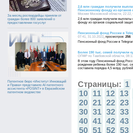
2,6 млн граждан получили выпл
Пенсионному фонду из органов 
Москве Московской области, 22:22, 
За месяц росгвардейцы приняли от
2,6 млн граждан получили выплаты
граждан более 800 заявлений о
фонду из органов социальной защи
предоставлении госуслуг
Пенсионный фонд России в Tele
07:41, 31.10.2022
256
Пенсионный фонд России в Telegra
Более 190 тыс. семей получили
ОПФР по Тамбовской области, 08:13
В этом году Пенсионный фонд Росс
рождении ребенка более 190 тыс. 
составила порядка 4,5 млрд. рублей
Патентное бюро «Институт Инноваций
Страницы:
1
и Права» представило AI-патентного
ассистента «POSINT» в Евразийском
10
11
12
13
патентном ведомстве
20
21
22
23
30
31
32
33
40
41
42
43
50
51
52
53