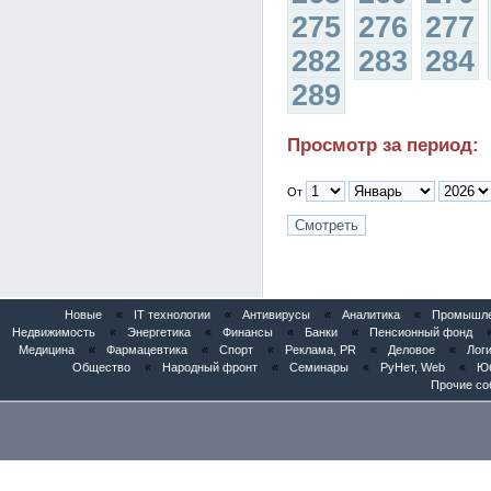
275
276
277
282
283
284
289
Просмотр за период:
От
Новые
«
IT технологии
«
Антивирусы
«
Аналитика
«
Промышлен
Недвижимость
«
Энергетика
«
Финансы
«
Банки
«
Пенсионный фонд
Медицина
«
Фармацевтика
«
Спорт
«
Реклама, PR
«
Деловое
«
Логи
Общество
«
Народный фронт
«
Семинары
«
РуНет, Web
«
Юб
Прочие со