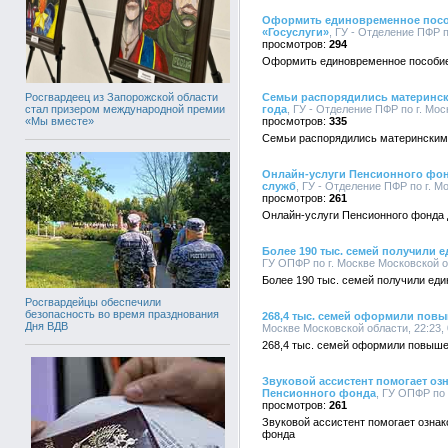
Оформить единовременное посо
«Госуслуги»
, ГУ - Отделение ПФР п
294
Оформить единовременное пособие 
Росгвардеец из Запорожской области
Семьи распорядились матерински
стал призером международной премии
года
, ГУ - Отделение ПФР по г. Мос
«Мы вместе»
335
Семьи распорядились материнским 
Онлайн-услуги Пенсионного фон
служб
, ГУ - Отделение ПФР по г. М
261
Онлайн-услуги Пенсионного фонда 
Более 190 тыс. семей получили
ГУ ОПФР по г. Москве Московской об
Более 190 тыс. семей получили ед
Росгвардейцы обеспечили
безопасность во время празднования
268,4 тыс. семей оформили пов
Дня ВДВ
Москве Московской области, 22:23, 
268,4 тыс. семей оформили повыше
Звуковой ассистент помогает оз
Пенсионного фонда
, ГУ ОПФР по 
261
Звуковой ассистент помогает озна
фонда