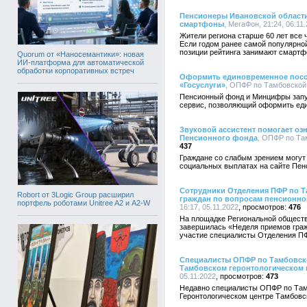
Пенсионеры Ивановской области
смартфоны
, МегаФон, 21:24, 06.11
Жители региона старше 60 лет все
Если годом ранее самой популярно
позиции рейтинга занимают смартф
Quorum от «Наносемантики»: новая
ИИ-платформа для автоматической
обработки корпоративных встреч
Оформить единовременное посо
«Госуслуги»
, ОПФР по Тамбовской о
Пенсионный фонд и Минцифры запус
сервис, позволяющий оформить еди
Звуковой ассистент помогает оз
Пенсионного фонда
, ОПФР по Там
437
Граждане со слабым зрением могут
социальных выплатах на сайте Пен
Сотрудники Отделения ПФР по Т
Robort от 3Logic Group расширил
граждан по вопросам пенсионно
портфель роботами Unitree A2 и A2-W
16:17, 05.11.2022
476
На площадке Региональной обществ
завершилась «Неделя приемов граж
участие специалисты Отделения ПФ
Специалисты ОПФР по Тамбовско
Тамбовском геронтологическом 
05.11.2022
473
Недавно специалисты ОПФР по Тамб
Геронтологическом центре Тамбовск