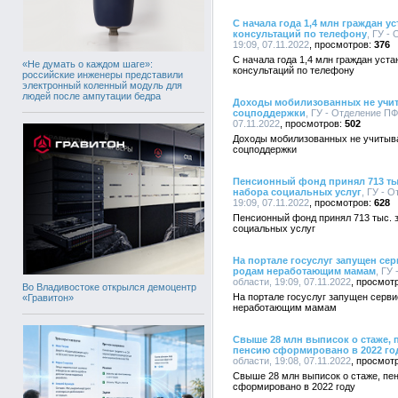
С начала года 1,4 млн граждан 
консультаций по телефону
, ГУ -
19:09, 07.11.2022
376
С начала года 1,4 млн граждан уст
«Не думать о каждом шаге»:
консультаций по телефону
российские инженеры представили
электронный коленный модуль для
людей после ампутации бедра
Доходы мобилизованных не учит
соцподдержки
, ГУ - Отделение ПФ
07.11.2022
502
Доходы мобилизованных не учитыв
соцподдержки
Пенсионный фонд принял 713 ты
набора социальных услуг
, ГУ - 
19:09, 07.11.2022
628
Пенсионный фонд принял 713 тыс. 
социальных услуг
На портале госуслуг запущен се
родам неработающим мамам
, ГУ
области, 19:09, 07.11.2022
Во Владивостоке открылся демоцентр
На портале госуслуг запущен серв
«Гравитон»
неработающим мамам
Свыше 28 млн выписок о стаже,
пенсию сформировано в 2022 го
области, 19:08, 07.11.2022
Свыше 28 млн выписок о стаже, пе
сформировано в 2022 году