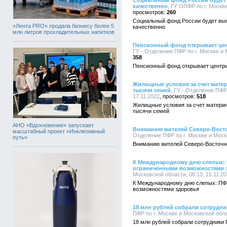
Социальный фонд России будет 
качественно
, ГУ ОПФР по г. Москве
260
Социальный фонд России будет вы
«Лента PRO» продала бизнесу более 5
качественно
млн литров прохладительных напитков
Пенсионный фонд открывает цен
ГУ - Отделение ПФР по г. Москве и 
358
Пенсионный фонд открывает центры
Жилищные условия за счет матери
тысячи семей
, ГУ - Отделение ПФР
17.11.2022
518
Жилищные условия за счет материнс
тысячи семей
АНО «Вдохновение» запускает
Вниманию жителей Северо-Восто
масштабный проект «Инклюзивный
Отделение ПФР по г. Москве и Моско
путь»
Вниманию жителей Северо-Восточно
К Международному дню слепых: П
ограниченными возможностями 
Московской области, 08:13, 15.11.2
К Международному дню слепых: ПФР
возможностями здоровья
18 млн рублей собрали сотрудн
ПФР по г. Москве и Московской облас
18 млн рублей собрали сотрудники