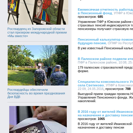
Ежемесячная отчетность работод
в Пенсионный фонд
, УПФР в Южс
685
Управление ПФР в Южском районе на
страховых пенсий индексируются т
Росгвардеец из Запорожской области
пенсионеры получают страховую пе
стал призером международной премии
«Мы вместе»
Пенсионный калькулятор помож
будущую пенсию
, ОПФР по Респуб
В уже известный Пенсионный кальк
В Палехском районе подвели ито
ПФР в Палехском районе, 10:08, 25.
179 палехских страхователей предс
форме.
Специалисты комсомольского У
села Светиково
, УПФР в Комсомо
22:09, 24.05.2016
788
Росгвардейцы обеспечили
безопасность во время празднования
Выездной прием граждан провела Н
Дня ВДВ
Управления Пенсионного фонда. Жи
накоплений.
В 2016 году от жителей Ивановск
на назначение и доставку пенсии
1065
В 2016 году от жителей Ивановской
назначение и доставку пенсии