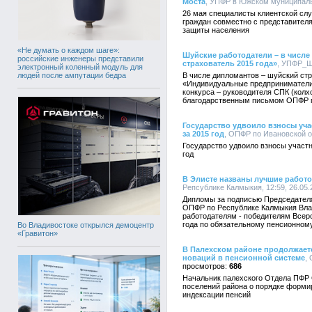
Моста
, УПФР в Южском муниципальн
26 мая специалисты клиентской сл
граждан совместно с представител
защиты населения
«Не думать о каждом шаге»:
Шуйские работодатели – в числе
российские инженеры представили
страхователь 2015 года»
, УПФР_Шу
электронный коленный модуль для
людей после ампутации бедра
В числе дипломантов – шуйский ст
«Индивидуальные предприниматели
конкурса – руководителя СПК (кол
благодарственным письмом ОПФР п
Государство удвоило взносы уч
за 2015 год
, ОПФР по Ивановской об
Государство удвоило взносы участ
год
В Элисте названы лучшие работ
Репсублике Калмыкия, 12:59, 26.05.
Дипломы за подписью Председател
ОПФР по Республике Калмыкия Вла
работодателям - победителям Всер
года по обязательному пенсионном
Во Владивостоке открылся демоцентр
«Гравитон»
В Палехском районе продолжает
новаций в пенсионной системе
,
686
Начальник палехского Отдела ПФР 
поселений района о порядке формир
индексации пенсий