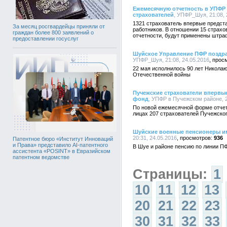
Ежемесячную отчетность в УПФР 
страхователей
, УПФР_Шуя, 21:08, 
1321 страхователь впервые предст
За месяц росгвардейцы приняли от
работников. В отношении 15 страхо
граждан более 800 заявлений о
отчетности, будут применены штра
предоставлении госуслуг
Шуйское Управление ПФР поздра
УПФР_Шуя, 21:08, 24.05.2016
22 мая исполнилось 90 лет Николаю
Отечественной войны
Пучежские страхователи впервы
фонд
, УПФР в Пучежском районе, 2
По новой ежемесячной форме отчет
лицах 207 страхователей Пучежског
Шуйские военные пенсионеры им
20:31, 24.05.2016
936
Патентное бюро «Институт Инноваций
и Права» представило AI-патентного
В Шуе и районе пенсию по линии П
ассистента «POSINT» в Евразийском
патентном ведомстве
Страницы:
1
10
11
12
13
20
21
22
23
30
31
32
33