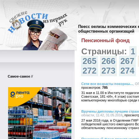
Пресс релизы коммерческих 
Архив пресс-релизов
//
общественных организаций
Пенсионный фонд
Страницы:
1
265
266
267
272
273
274
Самое-самое
//
Сети все возрасты покорны…
, О
785
31 мая в 11.00 в Институте педагоги
Советская, 181 «И», 4 этаж) состо
компьютерному многоборью среди 
Вручены дипломы лучшим страх
области, 11:42, 31.05.2016
27 мая 2016 года, в Отделении ПФР
победителей шестого ежегодного В
обязательному пенсионному страхо