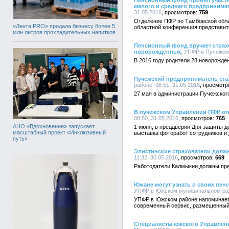
Пенсионный фонд принял участи
малого и среднего предпринима
31.05.2016
759
Отделение ПФР по Тамбовской облас
«Лента PRO» продала бизнесу более 5
областной конференция представит
млн литров прохладительных напитков
Пенсионный фонд вручает страх
новорожденных
, УПФР в Пучежско
В 2016 году родители 28 новорожде
Пучежский предприниматель ста
районе, 08:51, 31.05.2016
27 мая в администрации Пучежског
В пучежском Управлении ПФР от
08:50, 31.05.2016
765
АНО «Вдохновение» запускает
1 июня, в преддверии Дня защиты 
масштабный проект «Инклюзивный
выставка фоторабот сотрудников и 
путь»
Элистинские страхователи должн
11:32, 30.05.2016
669
Работодатели Калмыкии должны пре
Южане могут узнать о своих пен
УПФР в Южском муниципальном райо
УПФР в Южском районе напоминает 
современный сервис, размещенный
Специалисты южского Управлени