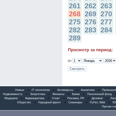
261
262
263
268
269
270
275
276
277
282
283
284
289
Просмотр за период:
От
Новые
«
IT технологии
«
Антивирусы
«
Аналитика
«
Промышлен
Недвижимость
«
Энергетика
«
Финансы
«
Банки
«
Пенсионный фонд
Медицина
«
Фармацевтика
«
Спорт
«
Реклама, PR
«
Деловое
«
Логи
Общество
«
Народный фронт
«
Семинары
«
РуНет, Web
«
Юб
Прочие со