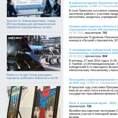
В районном центре Приютное п
грамотности
, ОПФР по Репсублике 
В селе Приютное состоялся семин
населения района с участием предс
республики, кредитных учреждений
Quorum от «Наносемантики»: новая
ИИ-платформа для автоматической
Лучшие работодатели области в 
обработки корпоративных встреч
страхование более 250 миллион
26.05.2016
741
региональном Отделении Пенсионно
конкурса «Лучший страхователь 201
О награждении победителей кон
пенсионному страхованию в 2015
26.05.2016
834
В пятницу, 27 мая 2016 года в 11.0
(г.Тамбов, ул.Интернациональная, 3
победителей 6-го ежегодного Всеро
обязательному пенсионному страхо
Robort от 3Logic Group расширил
портфель роботами Unitree A2 и A2-W
Программа софинансирования пе
за 2015 год
, ОПФР по Тамбовской об
В прошлом году участники Програм
внесли на свои счета взносов на су
государство прософинансировало 6,
Ночь в пенсионном музее - 2016
,
725
Музейно-выставочная экспозиция О
приняла участие в ежегодной акци
музеев.