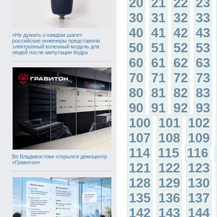
20
21
22
23
30
31
32
33
40
41
42
43
«Не думать о каждом шаге»:
российские инженеры представили
50
51
52
53
электронный коленный модуль для
людей после ампутации бедра
60
61
62
63
70
71
72
73
80
81
82
83
90
91
92
93
100
101
102
107
108
109
114
115
116
Во Владивостоке открылся демоцентр
«Гравитон»
121
122
123
128
129
130
135
136
137
142
143
144