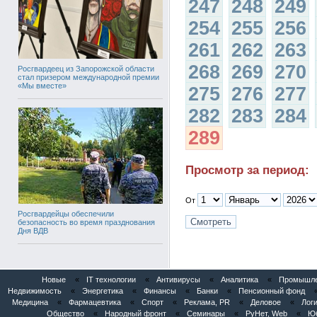
247
248
249
254
255
256
261
262
263
268
269
270
Росгвардеец из Запорожской области
стал призером международной премии
«Мы вместе»
275
276
277
282
283
284
289
Просмотр за период:
От
Росгвардейцы обеспечили
безопасность во время празднования
Дня ВДВ
Новые
«
IT технологии
«
Антивирусы
«
Аналитика
«
Промышлен
Недвижимость
«
Энергетика
«
Финансы
«
Банки
«
Пенсионный фонд
Медицина
«
Фармацевтика
«
Спорт
«
Реклама, PR
«
Деловое
«
Логи
Общество
«
Народный фронт
«
Семинары
«
РуНет, Web
«
Юб