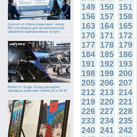
149
150
151
156
157
158
163
164
165
Quorum от «Наносемантики»: новая
ИИ-платформа для автоматической
обработки корпоративных встреч
170
171
172
177
178
179
184
185
186
191
192
193
198
199
200
205
206
207
Robort от 3Logic Group расширил
212
213
214
портфель роботами Unitree A2 и A2-W
219
220
221
226
227
228
233
234
235
240
241
242