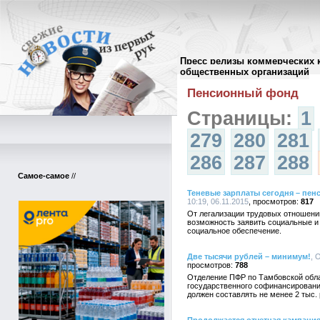
Пресс релизы коммерческих 
Архив пресс-релизов
//
общественных организаций
Пенсионный фонд
Страницы:
1
279
280
281
286
287
288
Самое-самое
//
Теневые зарплаты сегодня – пен
10:19, 06.11.2015
817
От легализации трудовых отношени
возможность заявить социальные и
социальное обеспечение.
Две тысячи рублей – минимум!
, 
788
Отделение ПФР по Тамбовской обл
государственного софинансировани
должен составлять не менее 2 тыс. 