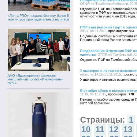
Продолжается отчетная кампани
ОПФР по Тамбовской области, 20:29
Отделение ПФР по Тамбовской обла
кампания в ПФР для плательщиков 
«Лента PRO» продала бизнесу более 5
отчетности за 9 месяцев 2015 года,
млн литров прохладительных напитков
ПФР взял высокий старт в оценке
20:27, 05.11.2015
864
По данным системы мониторинга ка
Пенсионный фонд России занимает в
Поздравление Отделения ПФР по
единства
, ОПФР по Тамбовской обл
Отделение ПФР по Тамбовской обла
У шахтеров и летчиков изменили
области, 14:15, 05.11.2015
АНО «Вдохновение» запускает
масштабный проект «Инклюзивный
У шахтеров и летчиков изменились 
путь»
В октябре сбоев в выплате пенс
11:19, 05.11.2015
778
Пенсии и пособия за счет средств
жителей Калмыкии.
Страницы:
1
10
11
12
13