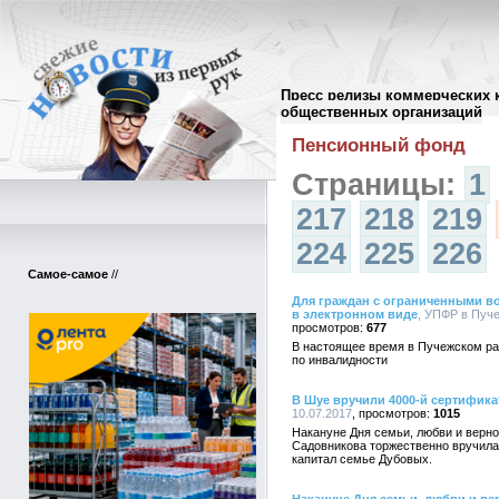
Пресс релизы коммерческих 
Архив пресс-релизов
//
общественных организаций
Пенсионный фонд
Страницы:
1
217
218
219
224
225
226
Самое-самое
//
Для граждан с ограниченными в
в электронном виде
, УПФР в Пуче
677
В настоящее время в Пучежском ра
по инвалидности
В Шуе вручили 4000-й сертифика
10.07.2017
1015
Накануне Дня семьи, любви и верн
Садовникова торжественно вручила
капитал семье Дубовых.