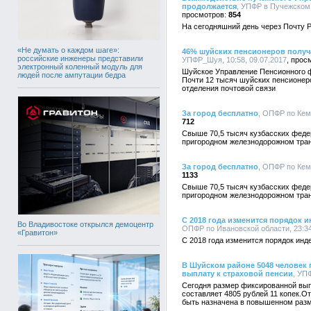
продолжается
, УПФР в Пучежском 
854
На сегодняшний день через Почту 
«Не думать о каждом шаге»:
46% шуйских пенсионеров получ
российские инженеры представили
УПФР_Шуя, 10:58, 09.07.2017
электронный коленный модуль для
Шуйское Управление Пенсионного ф
людей после ампутации бедра
Почти 12 тысяч шуйских пенсионер
отделения почтовой связи
За город бесплатно
, ОПФР по Кеме
712
Свыше 70,5 тысяч кузбасских федер
пригородном железнодорожном тран
За город бесплатно
, ОПФР по Кеме
1133
Свыше 70,5 тысяч кузбасских федер
пригородном железнодорожном тран
С 2018 года изменится порядок
Во Владивостоке открылся демоцентр
ОПФР по Ивановской области, 23:34
«Гравитон»
С 2018 года изменится порядок ин
В Шуйском районе 5048 челове
выплату к страховой пенсии
, УП
Сегодня размер фиксированной выпл
составляет 4805 рублей 11 копек.
быть назначена в повышенном разм