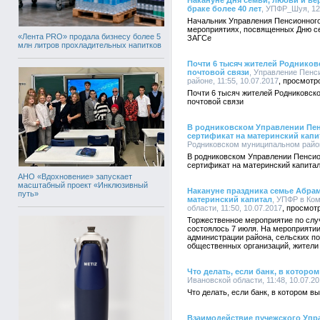
Накануне Дня семьи, любви и ве
браке более 40 лет
, УПФР_Шуя, 12:
Начальник Управления Пенсионного
мероприятиях, посвященных Дню се
«Лента PRO» продала бизнесу более 5
ЗАГСе
млн литров прохладительных напитков
Почти 6 тысяч жителей Родников
почтовой связи
, Управление Пенс
районе, 11:55, 10.07.2017
Почти 6 тысяч жителей Родниковско
почтовой связи
В родниковском Управлении Пен
сертификат на материнский капи
Родниковском муниципальном районе
В родниковском Управлении Пенсио
сертификат на материнский капита
АНО «Вдохновение» запускает
масштабный проект «Инклюзивный
Накануне праздника семье Абра
путь»
материнский капитал
, УПФР в Ко
области, 11:50, 10.07.2017
Торжественное мероприятие по слу
состоялось 7 июля. На мероприяти
администрации района, сельских п
общественных организаций, жители 
Что делать, если банк, в котор
Ивановской области, 11:48, 10.07.2
Что делать, если банк, в котором 
Взаимодействие пучежского Упр