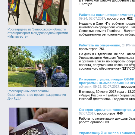
В Пучежском районе досрочные стр
19 отцов
Работа на компьютере помогает 
09:24, 02.07.2017
622
Недавно в Санкт-Петербурге прохо
многоборью среди пенсионеров. Та
Росгвардеец из Запорожской области
Севостьяновы из Тамбова – Вален
стал призером международной премии
победителями регионального отборо
«Мы вместе»
Работать на опережение
, ОПФР по
751
На днях в Отделении ПФР по Тамбо
Управляющего Николая Горденкова
и органов власти по вопросам сбор
проекта, получившего название «Е
социального обеспечения» (ЕГИСС
Интервью с управляющим ОПФР 
программы «Самое время» на «Р
области, 09:23, 02.07.2017
Росгвардейцы обеспечили
В пятницу, 30 июня 2017 года с 13
безопасность во время празднования
«Радио России – Тамбов» Управля
Дня ВДВ
Николай Дмитриевич Горденков отв
Сегодня зарплата в «конверте», а
02.07.2017
646
Работа по легализации доходов баз
работе органов ПФР.
Управляющий ОПФР по Тамбовск