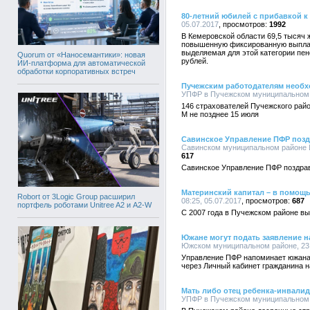
80-летний юбилей с прибавкой к
05.07.2017
1992
В Кемеровской области 69,5 тысяч 
повышенную фиксированную выплату
выделяемая для этой категории пен
Quorum от «Наносемантики»: новая
рублей.
ИИ-платформа для автоматической
обработки корпоративных встреч
Пучежским работодателям необх
УПФР в Пучежском муниципальном р
146 страхователей Пучежского рай
М не позднее 15 июля
Савинское Управление ПФР позд
Савинском муниципальном районе Ив
617
Савинское Управление ПФР поздрав
Материнский капитал – в помощь
Robort от 3Logic Group расширил
08:25, 05.07.2017
687
портфель роботами Unitree A2 и A2-W
С 2007 года в Пучежском районе вы
Южане могут подать заявление н
Южском муниципальном районе, 23:
Управление ПФР напоминает южанам
через Личный кабинет гражданина н
Мать либо отец ребенка-инвалид
УПФР в Пучежском муниципальном р