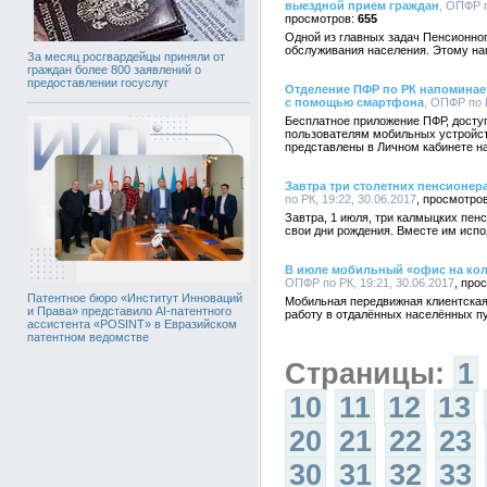
выездной прием граждан
, ОПФР п
655
Одной из главных задач Пенсионно
обслуживания населения. Этому на
За месяц росгвардейцы приняли от
граждан более 800 заявлений о
предоставлении госуслуг
Отделение ПФР по РК напоминае
с помощью смартфона
, ОПФР по Р
Бесплатное приложение ПФР, доступ
пользователям мобильных устройс
представлены в Личном кабинете н
Завтра три столетних пенсионер
по РК, 19:22, 30.06.2017
Завтра, 1 июля, три калмыцких пен
свои дни рождения. Вместе им испо
В июле мобильный «офис на коле
ОПФР по РК, 19:21, 30.06.2017
Патентное бюро «Институт Инноваций
Мобильная передвижная клиентская
и Права» представило AI-патентного
работу в отдалённых населённых пу
ассистента «POSINT» в Евразийском
патентном ведомстве
Страницы:
1
10
11
12
13
20
21
22
23
30
31
32
33