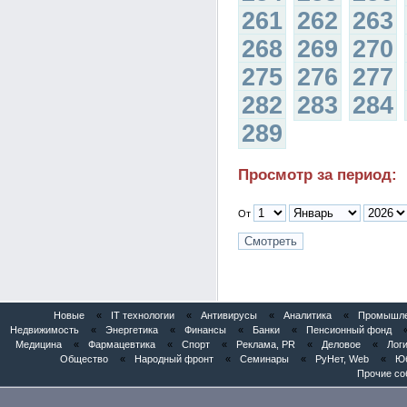
261
262
263
268
269
270
275
276
277
282
283
284
289
Просмотр за период:
От
Новые
«
IT технологии
«
Антивирусы
«
Аналитика
«
Промышлен
Недвижимость
«
Энергетика
«
Финансы
«
Банки
«
Пенсионный фонд
Медицина
«
Фармацевтика
«
Спорт
«
Реклама, PR
«
Деловое
«
Логи
Общество
«
Народный фронт
«
Семинары
«
РуНет, Web
«
Юб
Прочие со