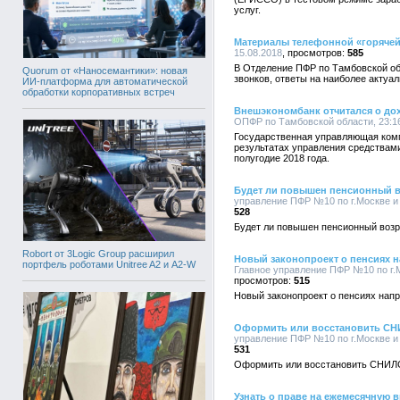
услуг.
Материалы телефонной «горяче
15.08.2018
585
В Отделение ПФР по Тамбовской об
Quorum от «Наносемантики»: новая
звонков, ответы на наиболее актуа
ИИ-платформа для автоматической
обработки корпоративных встреч
Внешэкономбанк отчитался о до
ОПФР по Тамбовской области, 23:16
Государственная управляющая ком
результатах управления средствам
полугодие 2018 года.
Будет ли повышен пенсионный в
управление ПФР №10 по г.Москве и 
528
Будет ли повышен пенсионный возр
Robort от 3Logic Group расширил
Новый законопроект о пенсиях н
портфель роботами Unitree A2 и A2-W
Главное управление ПФР №10 по г.М
515
Новый законопроект о пенсиях напр
Оформить или восстановить СНИ
управление ПФР №10 по г.Москве и 
531
Оформить или восстановить СНИЛС
Узнать о праве на ежемесячную в