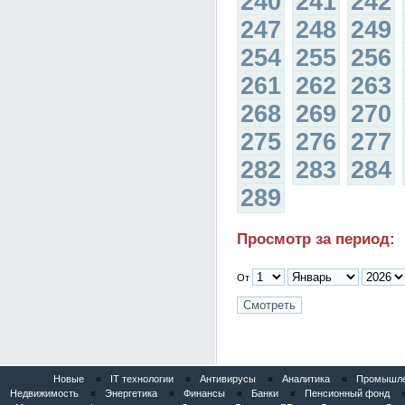
240
241
242
247
248
249
254
255
256
261
262
263
268
269
270
275
276
277
282
283
284
289
Просмотр за период:
От
Новые
«
IT технологии
«
Антивирусы
«
Аналитика
«
Промышлен
Недвижимость
«
Энергетика
«
Финансы
«
Банки
«
Пенсионный фонд