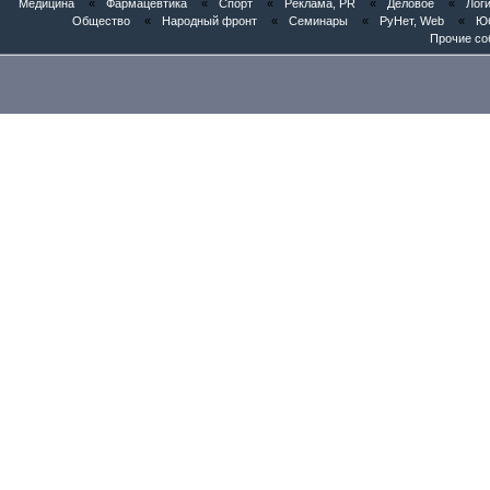
Медицина
«
Фармацевтика
«
Спорт
«
Реклама, PR
«
Деловое
«
Логи
Общество
«
Народный фронт
«
Семинары
«
РуНет, Web
«
Юб
Прочие со