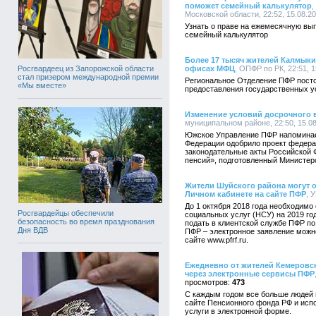
поможет семейный калькулятор
,
Московской области, 22:52, 15.08.2
Узнать о праве на ежемесячную вып
семейный калькулятор
Более 17 тысяч жителей Калмык
Росгвардеец из Запорожской области
офисах МФЦ
, ОПФР по РК, 22:51, 1
стал призером международной премии
Региональное Отделение ПФР посто
«Мы вместе»
предоставления государственных ус
Изменение условий досрочного 
муниципальном районе, 22:50, 15.0
Южское Управление ПФР напоминает
Федерации одобрило проект федера
законодательные акты Российской 
пенсий», подготовленный Министер
Жители Шуйского района могут о
Личном кабинете на сайте ПФР
, 
До 1 октября 2018 года необходимо
Росгвардейцы обеспечили
социальных услуг (НСУ) на 2019 го
безопасность во время празднования
подать в клиентской службе ПФР по
Дня ВДВ
ПФР – электронное заявление можн
сайте www.pfrf.ru.
Ежедневно от жителей Кемеровск
через электронные сервисы ПФР
473
С каждым годом все больше людей 
сайте Пенсионного фонда РФ и испо
услуги в электронной форме.