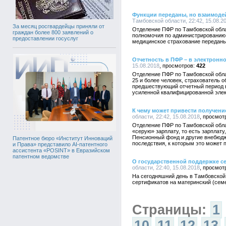
Функции переданы, но взаимоде
Тамбовской области, 22:42, 15.08.2
За месяц росгвардейцы приняли от
Отделение ПФР по Тамбовской облас
граждан более 800 заявлений о
полномочия по администрированию 
предоставлении госуслуг
медицинское страхование переданы
Отчетность в ПФР – в электронн
15.08.2018
422
Отделение ПФР по Тамбовской облас
25 и более человек, страхователь 
предшествующий отчетный период в
усиленной квалифицированной элек
К чему может привести получени
области, 22:42, 15.08.2018
Отделение ПФР по Тамбовской обла
«серую» зарплату, то есть зарплату
Пенсионный фонд и другие внебюдж
Патентное бюро «Институт Инноваций
последствия, к которым это может 
и Права» представило AI-патентного
ассистента «POSINT» в Евразийском
патентном ведомстве
О государственной поддержке с
области, 22:40, 15.08.2018
На сегодняшний день в Тамбовской
сертификатов на материнский (сем
Страницы:
1
10
11
12
13