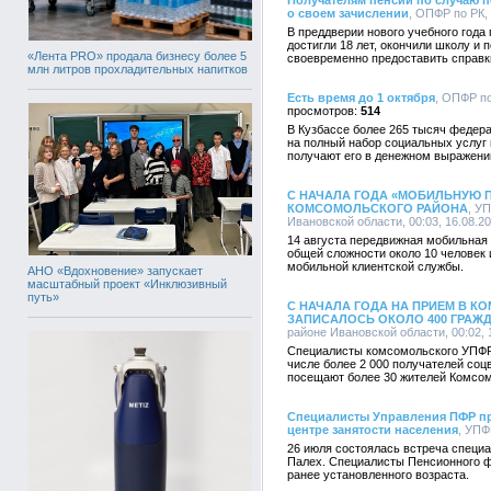
Получателям пенсии по случаю 
о своем зачислении
, ОПФР по РК, 
В преддверии нового учебного года
достигли 18 лет, окончили школу и 
«Лента PRO» продала бизнесу более 5
своевременно предоставить справк
млн литров прохладительных напитков
Есть время до 1 октября
, ОПФР по
514
В Кузбассе более 265 тысяч федера
на полный набор социальных услуг 
получают его в денежном выражени
С НАЧАЛА ГОДА «МОБИЛЬНУЮ 
КОМСОМОЛЬСКОГО РАЙОНА
, У
Ивановской области, 00:03, 16.08.2
14 августа передвижная мобильная 
общей сложности около 10 человек
мобильной клиентской службы.
АНО «Вдохновение» запускает
масштабный проект «Инклюзивный
путь»
С НАЧАЛА ГОДА НА ПРИЕМ В К
ЗАПИСАЛОСЬ ОКОЛО 400 ГРАЖ
районе Ивановской области, 00:02, 
Специалисты комсомольского УПФР 
числе более 2 000 получателей со
посещают более 30 жителей Комсом
Специалисты Управления ПФР п
центре занятости населения
, УПФ
26 июля состоялась встреча специ
Палех. Специалисты Пенсионного ф
ранее установленного возраста.