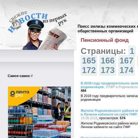
Пресс релизы коммерческих 
Архив пресс-релизов
//
общественных организаций
Пенсионный фонд
Страницы:
1
165
166
167
172
173
174
Самое-самое
//
В 2018 году предварительно зап
родниковцев
, УПФР в Родниковско
484
В 2018 году предварительно записа
родниковцев
Жители Родниковского района м
в Личном кабинете на сайте ПФР
19.08.2018
574
Жители Родниковского района могу
Личном кабинете на сайте ПФР