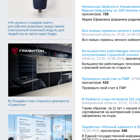
Начальник Шуйского Управлени
Марию Шаранину со 100-летним
728
Мария Ефимовна Шаранина родилась
«Не думать о каждом шаге»:
российские инженеры представили
электронный коленный модуль для
Все новые сервисы личного каби
людей после ампутации бедра
Московской области, 23:30, 15.08.2
Все новые сервисы личного кабине
Большинство работающих пенси
получателями страховой пенсии 
области, 23:30, 15.08.2018
Большинство работающих пенсионе
страховой пенсии по старости
Проверьте свой счет в ПФР
, ОПФР
519
Проверьте свой счет в ПФР
В Кузбассе отцы получили 211 с
Во Владивостоке открылся демоцентр
Кемеровской области, 23:23, 15.08.
«Гравитон»
Таким образом, за 11 лет с начала
сертификатов на материнский (сем
оформлены на отцов.
Заработал «Личный кабинет» в 
15.08.2018
546
В Единой государственной информа
(ЕГИССО) в тестовом режиме зараб