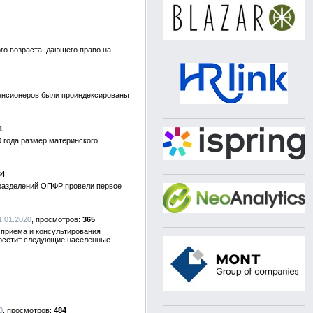
го возраста, дающего право на
пенсионеров были проиндексированы
1
 года размер материнского
34
дразделений ОПФР провели первое
1.01.2020
365
 приема и консультирования
 посетит следующие населенные
0
484