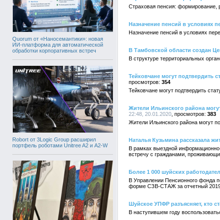
Страховая пенсия: формирование, 
Назначение пенсий в условиях п
Назначение пенсий в условиях пер
Quorum от «Наносемантики»: новая
ИИ-платформа для автоматической
В Тамбовской области создан Ц
обработки корпоративных встреч
В структуре территориальных орга
Тейковчане могут подтвердить с
354
Тейковчане могут подтвердить стат
Жители Ильинского района могут
22:48, 20.01.2020
383
Жители Ильинского района могут п
Robort от 3Logic Group расширил
Наталья Кузьмина рассказала жи
портфель роботами Unitree A2 и A2-W
В рамках выездной информационно-
встречу с гражданами, проживающи
Более 1 000 шуйских работодате
В Управлении Пенсионного фонда п
форме СЗВ-СТАЖ за отчетный 2019
Шуйское УПФР разъясняет, кто с
В наступившем году воспользовать