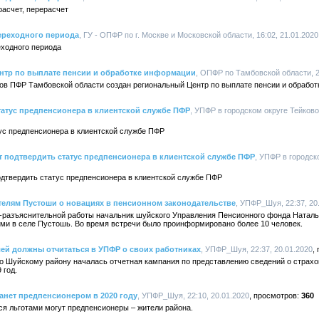
расчет, перерасчет
ереходного периода
, ГУ - ОПФР по г. Москве и Московской области, 16:02, 21.01.2020
еходного периода
ентр по выплате пенсии и обработке информации
, ОПФР по Тамбовской области, 2
нов ПФР Тамбовской области создан региональный Центр по выплате пенсии и обрабо
татус предпенсионера в клиентской службе ПФР
, УПФР в городском округе Тейково
ус предпенсионера в клиентской службе ПФР
 подтвердить статус предпенсионера в клиентской службе ПФР
, УПФР в городск
одтвердить статус предпенсионера в клиентской службе ПФР
телям Пустоши о новациях в пенсионном законодательстве
, УПФР_Шуя, 22:37, 20
разъяснительной работы начальник шуйского Управления Пенсионного фонда Наталь
ми в селе Пустошь. Во время встречи было проинформировано более 10 человек.
лей должны отчитаться в УПФР о своих работниках
, УПФР_Шуя, 22:37, 20.01.2020
о Шуйскому району началась отчетная кампания по представлению сведений о страх
 год.
танет предпенсионером в 2020 году
, УПФР_Шуя, 22:10, 20.01.2020
360
ся льготами могут предпенсионеры – жители района.