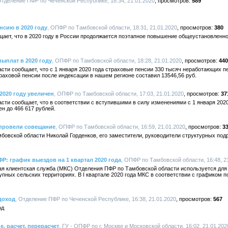
Отделение ПФР по Чеченской Республике, 18:34, 21.01.2020
589
нсию в 2020 году
, ОПФР по Тамбовской области, 18:31, 21.01.2020
380
ает, что в 2020 году в России продолжается поэтапное повышение общеустановленно
ыплат в 2020 году
, ОПФР по Тамбовской области, 18:28, 21.01.2020
440
сти сообщает, что с 1 января 2020 года страховые пенсии 330 тысяч неработающих 
траховой пенсии после индексации в нашем регионе составил 13546,56 руб.
2020 году увеличен
, ОПФР по Тамбовской области, 17:03, 21.01.2020
37
ти сообщает, что в соответствии с вступившими в силу изменениями с 1 января 2020
н до 466 617 рублей.
провели совещание
, ОПФР по Тамбовской области, 16:59, 21.01.2020
3
овской области Николай Горденков, его заместители, руководители структурных по
Р: график выездов на 1 квартал 2020 года
, ОПФР по Тамбовской области, 16:48, 2
ая клиентская служба (МКС) Отделения ПФР по Тамбовской области используется для
упных сельских территориях. В I квартале 2020 года МКС в соответствии с графиком
доход
, Отделение ПФР по Чеченской Республике, 16:38, 21.01.2020
567
од
, расчет, перерасчет
, ГУ - ОПФР по г. Москве и Московской области, 16:02, 21.01.202