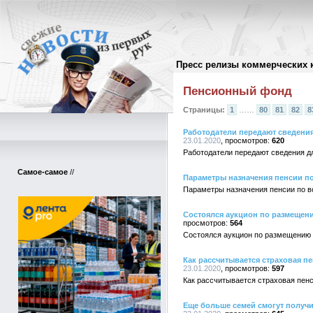
Пресс релизы коммерческих 
Архив пресс-релизов
//
Пенсионный фонд
Страницы:
1
……
80
81
82
8
Работодатели передают сведения
23.01.2020
620
Работодатели передают сведения д
Самое-самое
//
Параметры назначения пенсии по 
Параметры назначения пенсии по во
Состоялся аукцион по размещен
564
Состоялся аукцион по размещению 
Как рассчитывается страховая п
23.01.2020
597
Как рассчитывается страховая пенс
Еще больше семей смогут получи