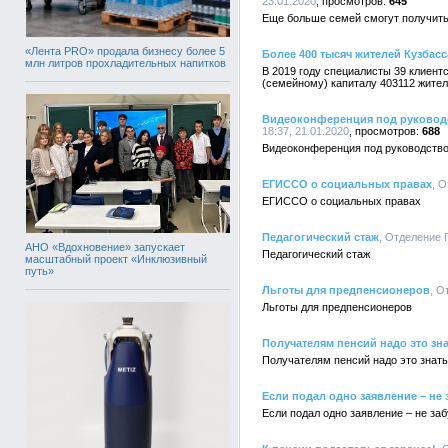
23.01.2020
645
Еще больше семей смогут получить
«Лента PRO» продала бизнесу более 5
Более 400 тысяч жителей Кузбас
млн литров прохладительных напитков
В 2019 году специалисты 39 клиен
(семейному) капиталу 403112 жител
Видеоконференция под руководс
18:37, 21.01.2020
688
Видеоконференция под руководство
ЕГИССО о социальных правах
, 
ЕГИССО о социальных правах
Педагогический стаж
, Отделение 
АНО «Вдохновение» запускает
Педагогический стаж
масштабный проект «Инклюзивный
путь»
Льготы для предпенсионеров
, О
Льготы для предпенсионеров
Получателям пенсий надо это зна
Получателям пенсий надо это знать
Если подал одно заявление – не 
Если подал одно заявление – не заб