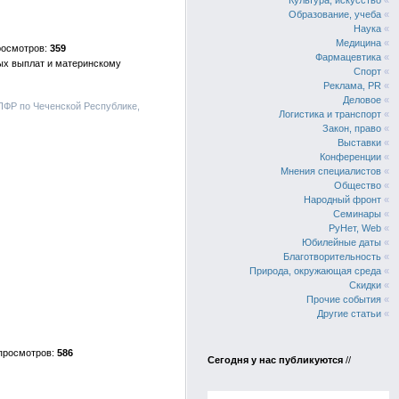
Культура, искусство
«
Образование, учеба
«
Наука
«
Медицина
«
359
Фармацевтика
«
ных выплат и материнскому
Спорт
«
Реклама, PR
«
Деловое
«
ПФР по Чеченской Республике,
Логистика и транспорт
«
Закон, право
«
Выставки
«
Конференции
«
Мнения специалистов
«
Общество
«
Народный фронт
«
Семинары
«
РуНет, Web
«
Юбилейные даты
«
Благотворительность
«
Природа, окружающая среда
«
Скидки
«
Прочие события
«
Другие статьи
«
586
Сегодня у нас публикуются
//