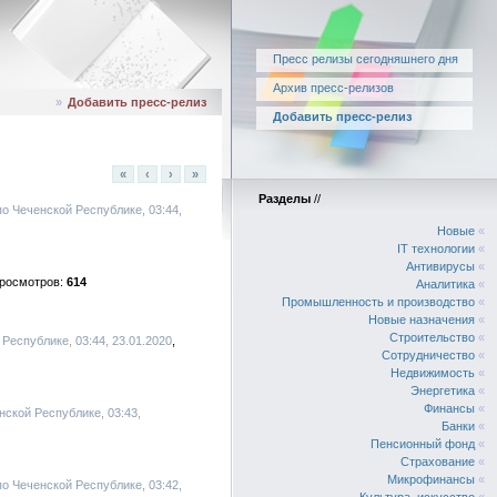
Пресс релизы сегодняшнего дня
Архив пресс-релизов
»
Добавить пресс-релиз
Добавить пресс-релиз
«
‹
›
»
Разделы
//
о Чеченской Республике, 03:44,
Новые
«
IT технологии
«
Антивирусы
«
614
Аналитика
«
Промышленность и производство
«
Новые назначения
«
Строительство
«
Республике, 03:44, 23.01.2020
Сотрудничество
«
Недвижимость
«
Энергетика
«
Финансы
«
нской Республике, 03:43,
Банки
«
Пенсионный фонд
«
Страхование
«
Микрофинансы
«
о Чеченской Республике, 03:42,