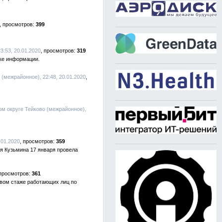
399
3:53, 20.01.2020
319
тке информации.
 (межрайонное), 22:48, 20.01.2020
ом округе Тейково (межрайонное),
.01.2020
359
я Кузьмина 17 января провела
361
овом стаже работающих лиц по