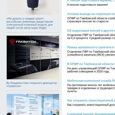
К пенсии подготовься заранее!
, 
К пенсии подготовься заранее!
Условия выхода на страховую пе
ОПФР по Тамбовской области сообщ
«Не думать о каждом шаге»:
страховую пенсию по старости.
российские инженеры представили
электронный коленный модуль для
людей после ампутации бедра
Об индексации пенсий и других в
Отделение ПФР по Тамбовской обла
на 6,6 процента. Средний размер с
Размер материнского капитала в 
Отделение ПФР по Тамбовской облас
(семейного) капитала (МСК) увеличе
В ОПФР по Тамбовской области 
На днях управляющий ОПФР по Тамб
рабочее совещание в 2020 году.
Мобильная клиентская служба ПФ
Во Владивостоке открылся демоцентр
На протяжении многих лет мобильн
«Гравитон»
граждан в отдаленных и труднодост
пункты.
Как сохранить инвестиционный 
Как сохранить инвестиционный дох
Страховая пенсия: формирование