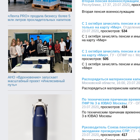
Вторая пенсия военнослужащим
Республике, 17:37, 23.07.2020
Вторая пенсия военнослужащим
«Лента PRO» продала бизнесу более 5
млн литров прохладительных напитков
С 1 октября зачислять пенсии и
только на карту «Мир»
, Отделени
23.07.2020
534
С 1 октября зачислять пенсии и ин
на карту «Мир»
С 1 октября зачислять пенсии и
на карту «Мир»
, ГУ - ОПФР по г. М
505
С 1 октября зачислять пенсии и ин
«Мир»
АНО «Вдохновение» запускает
Распорядиться материнским капи
масштабный проект «Инклюзивный
Московской области, 16:00, 23.07.2
путь»
Распорядиться материнским капита
По техническим причинам времен
ПФР № 3 в ЮВАО Москвы
, ГУ - О
23.07.2020
434
По техническим причинам временно
3 в ЮВАО Москвы
Руководитель Союза пенсионеро
заседании президиума СПР
, ГУ -
23.07.2020
417