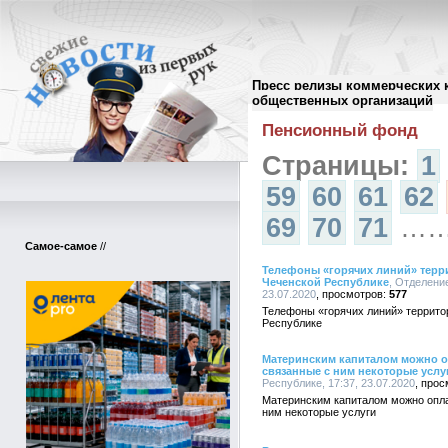
Пресс релизы коммерческих 
Архив пресс-релизов
//
общественных организаций
Пенсионный фонд
Страницы:
1
59
60
61
62
69
70
71
…
Самое-самое
//
Телефоны «горячих линий» терр
Чеченской Республике
, Отделени
23.07.2020
577
Телефоны «горячих линий» террито
Республике
Материнским капиталом можно о
связанные с ним некоторые услу
Республике, 17:37, 23.07.2020
Материнским капиталом можно опла
ним некоторые услуги