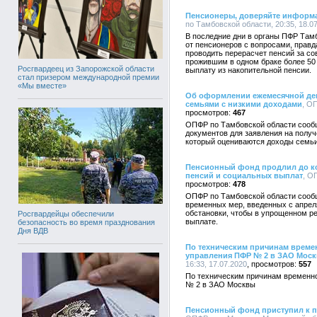
Пенсионеры, доверяйте информа
по Тамбовской области, 20:35, 18.0
В последние дни в органы ПФР Там
от пенсионеров с вопросами, правд
проводить перерасчет пенсий за со
прожившим в одном браке более 50
Росгвардеец из Запорожской области
выплату из накопительной пенсии.
стал призером международной премии
«Мы вместе»
Об оформлении ежемесячной ден
семьями с низкими доходами
, О
467
ОПФР по Тамбовской области сообщ
документов для заявления на получ
который оцениваются доходы семьи
Пенсионный фонд продлил до к
пенсий и социальных выплат
, О
478
ОПФР по Тамбовской области сообщ
временных мер, введенных с апрел
обстановки, чтобы в упрощенном р
Росгвардейцы обеспечили
выплате.
безопасность во время празднования
Дня ВДВ
По техническим причинам време
управления ПФР № 2 в ЗАО Мос
16:33, 17.07.2020
557
По техническим причинам временно
№ 2 в ЗАО Москвы
Пенсионный фонд приступил к 