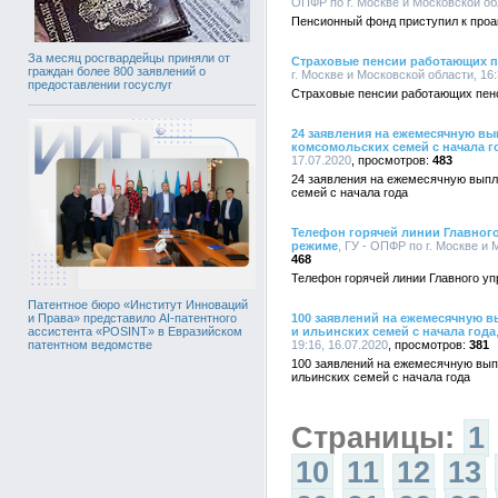
ОПФР по г. Москве и Московской обл
Пенсионный фонд приступил к про
За месяц росгвардейцы приняли от
Страховые пенсии работающих пе
граждан более 800 заявлений о
г. Москве и Московской области, 16:
предоставлении госуслуг
Страховые пенсии работающих пенс
24 заявления на ежемесячную вы
комсомольских семей с начала г
17.07.2020
483
24 заявления на ежемесячную выпл
семей с начала года
Телефон горячей линии Главного
режиме
, ГУ - ОПФР по г. Москве и 
468
Телефон горячей линии Главного у
Патентное бюро «Институт Инноваций
100 заявлений на ежемесячную в
и Права» представило AI-патентного
и ильинских семей с начала года
ассистента «POSINT» в Евразийском
19:16, 16.07.2020
381
патентном ведомстве
100 заявлений на ежемесячную выпл
ильинских семей с начала года
Страницы:
1
10
11
12
13