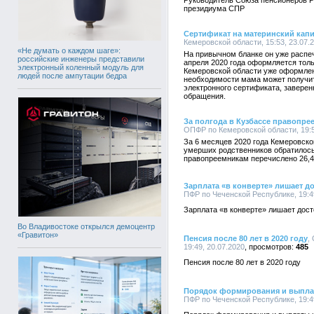
Руководитель Союза пенсионеров Р
президиума СПР
Сертификат на материнский капи
Кемеровской области, 15:53, 23.07.
«Не думать о каждом шаге»:
На привычном бланке он уже распеч
российские инженеры представили
апреля 2020 года оформляется толь
электронный коленный модуль для
Кемеровской области уже оформлен
людей после ампутации бедра
необходимости мама может получи
электронного сертификата, завере
обращения.
За полгода в Кузбассе правопре
ОПФР по Кемеровской области, 19:5
За 6 месяцев 2020 года Кемеровско
умерших родственников обратилось
правопреемникам перечислено 26,4
Зарплата «в конверте» лишает д
ПФР по Чеченской Республике, 19:49
Зарплата «в конверте» лишает дос
Во Владивостоке открылся демоцентр
«Гравитон»
Пенсия после 80 лет в 2020 году
,
19:49, 20.07.2020
485
Пенсия после 80 лет в 2020 году
Порядок формирования и выпла
ПФР по Чеченской Республике, 19:49