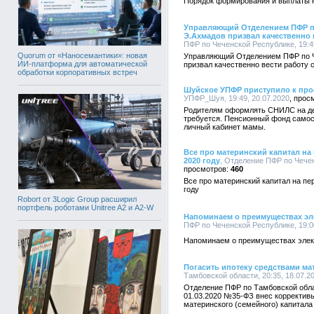
Порядок формирования и выплаты 
Управляющий Отделением ПФР по
Э.Ахмадов призвал качественно 
ПФР по Чеченской Республике, 19:49
Quorum от «Наносемантики»: новая
Управляющий Отделением ПФР по Ч
ИИ-платформа для автоматической
призвал качественно вести работу 
обработки корпоративных встреч
Шуйское УПФР приступило к пр
УПФР_Шуя, 19:49, 20.07.2020
Родителям оформлять СНИЛС на дет
требуется. Пенсионный фонд самос
личный кабинет мамы.
Все про материнский капитал на 
2020 году
, Отделение ПФР по Чечен
460
Все про материнский капитал на пер
году
Robort от 3Logic Group расширил
портфель роботами Unitree A2 и A2-W
Напоминаем о преимуществах эл
ПФР по Чеченской Республике, 19:00
Напоминаем о преимуществах элек
Погасить ипотеку средствами ма
Тамбовской области, 20:35, 18.07.2
Отделение ПФР по Тамбовской обла
01.03.2020 №35-ФЗ внес корректив
материнского (семейного) капитала