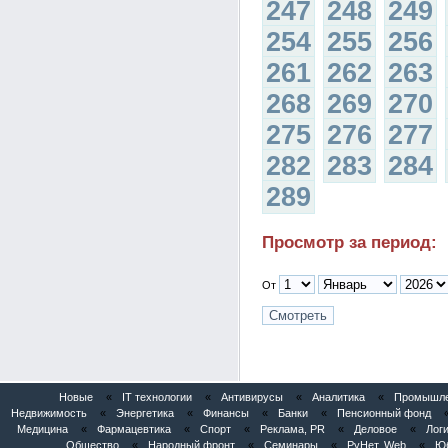
247
248
249
254
255
256
261
262
263
268
269
270
275
276
277
282
283
284
289
Просмотр за период:
От
Новые
«
IT технологии
«
Антивирусы
«
Аналитика
«
Промышлен
Недвижимость
«
Энергетика
«
Финансы
«
Банки
«
Пенсионный фонд
Медицина
«
Фармацевтика
«
Спорт
«
Реклама, PR
«
Деловое
«
Логи
Общество
«
Народный фронт
«
Семинары
«
РуНет, Web
«
Юб