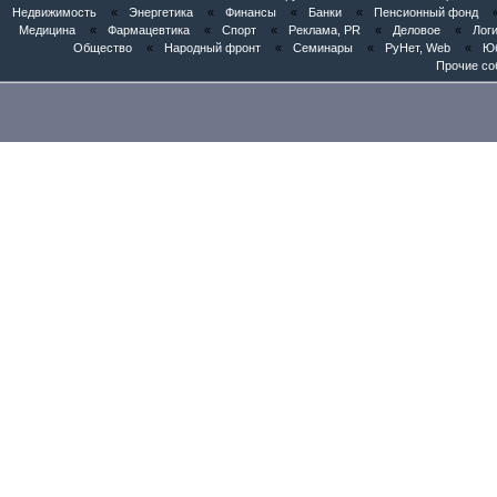
Недвижимость
«
Энергетика
«
Финансы
«
Банки
«
Пенсионный фонд
Медицина
«
Фармацевтика
«
Спорт
«
Реклама, PR
«
Деловое
«
Логи
Общество
«
Народный фронт
«
Семинары
«
РуНет, Web
«
Юб
Прочие со