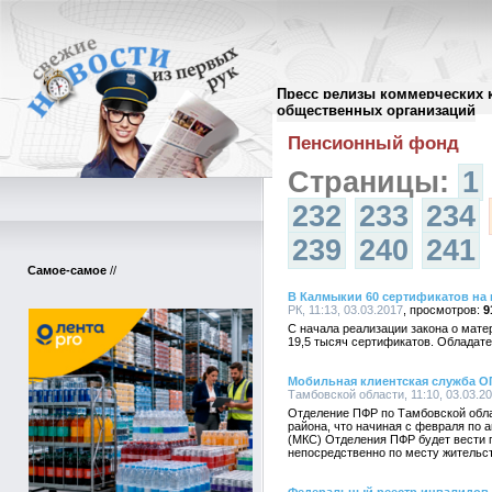
Пресс релизы коммерческих 
Архив пресс-релизов
//
общественных организаций
Пенсионный фонд
Страницы:
1
232
233
234
239
240
241
Самое-самое
//
В Калмыкии 60 сертификатов на
РК, 11:13, 03.03.2017
9
С начала реализации закона о мате
19,5 тысяч сертификатов. Обладате
Мобильная клиентская служба ОП
Тамбовской области, 11:10, 03.03.2
Отделение ПФР по Тамбовской обл
района, что начиная с февраля по 
(МКС) Отделения ПФР будет вести 
непосредственно по месту жительс