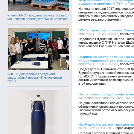
Федеральный реестр инвалидов 
реального времени
, ОПФР по Тамб
Начиная с января 2017 года переда
сведений из индивидуальной прогр
«Лента PRO» продала бизнесу более 5
информационную систему «Федерал
млн литров прохладительных напитков
режиме реального времени.
ПФР встретился с членами Союз
области, 11:07, 03.03.2017
Недавно в Отделении ПФР по Тамбо
управляющего ОПФР Натальи Шабан
пенсионеров России» по Тамбовско
Подписано Постановление Прави
информационной системе социа
области, 11:07, 03.03.2017
Председатель Правительства РФ Дм
Единой государственной информаци
АНО «Вдохновение» запускает
(ЕГИССО). Подписанный документ у
масштабный проект «Инклюзивный
состав и источники размещаемой в
путь»
этой информации.
Пенсионный фонд и профсоюзы 
по Тамбовской области, 10:59, 03.0
На днях состоялось совместное за
объединения организации профсоюз
Главной темой встречи было обсужд
текущий год.
На «Радио Калмыкии» прошел пр
по РК, 08:23, 03.03.2017
Сегодня состоялся прямой эфир на