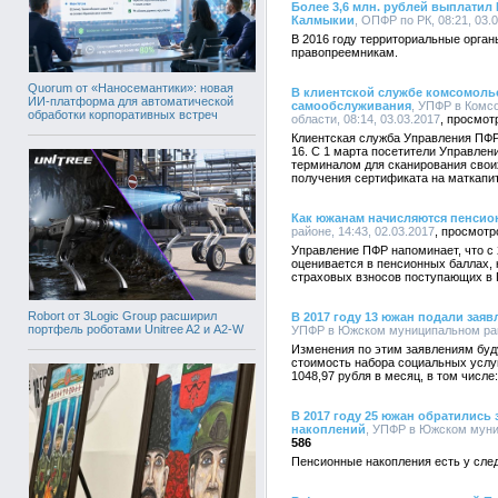
Более 3,6 млн. рублей выплати
Калмыкии
, ОПФР по РК, 08:21, 03.
В 2016 году территориальные орга
правопреемникам.
Quorum от «Наносемантики»: новая
В клиентской службе комсомоль
ИИ-платформа для автоматической
самообслуживания
, УПФР в Комс
обработки корпоративных встреч
области, 08:14, 03.03.2017
Клиентская служба Управления ПФР 
16. С 1 марта посетители Управле
терминалом для сканирования свои
получения сертификата на маткапит
Как южанам начисляются пенси
районе, 14:43, 02.03.2017
Управление ПФР напоминает, что с 
оценивается в пенсионных баллах,
страховых взносов поступающих в
Robort от 3Logic Group расширил
В 2017 году 13 южан подали зая
портфель роботами Unitree A2 и A2-W
УПФР в Южском муниципальном райо
Изменения по этим заявлениям буду
стоимость набора социальных услу
1048,97 рубля в месяц, в том числе:
В 2017 году 25 южан обратилис
накоплений
, УПФР в Южском муниц
586
Пенсионные накопления есть у сле