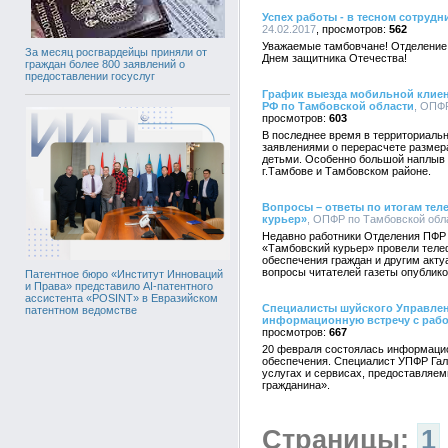
Успех работы - в тесном сотрудн
24.02.2017
562
Уважаемые тамбовчане! Отделение 
За месяц росгвардейцы приняли от
Днем защитника Отечества!
граждан более 800 заявлений о
предоставлении госуслуг
График выезда мобильной клие
РФ по Тамбовской области
, ОПФР
603
В последнее время в территориаль
заявлениями о перерасчете размера
детьми. Особенно большой наплыв 
г.Тамбове и Тамбовском районе.
Вопросы – ответы по итогам тел
курьер»
, ОПФР по Тамбовской обла
Недавно работники Отделения ПФР 
«Тамбовский курьер» провели теле
обеспечения граждан и другим акт
вопросы читателей газеты опублик
Патентное бюро «Институт Инноваций
и Права» представило AI-патентного
ассистента «POSINT» в Евразийском
Специалисты шуйского Управле
патентном ведомстве
информационную встречу с рабо
667
20 февраля состоялась информацио
обеспечения. Специалист УПФР Гал
услугах и сервисах, предоставляем
гражданина».
Страницы:
1