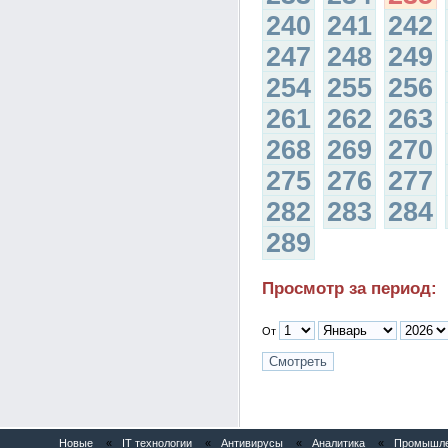
240
241
242
247
248
249
254
255
256
261
262
263
268
269
270
275
276
277
282
283
284
289
Просмотр за период:
От
Новые
«
IT технологии
«
Антивирусы
«
Аналитика
«
Промышлен