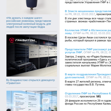
представители Управления ПФР в г.
В Элисте мошенники представля
по РК, 08:22, 03.03.2017
«Не думать о каждом шаге»:
В эти дни элистинцы все чаще ста
российские инженеры представили
странных звонках «работников» Пе
электронный коленный модуль для
людей после ампутации бедра
Коллектив УПФР в Юстинском ра
лову
, ОПФР по РК, 08:22, 03.03.201
В поселке Цаган Аман состоялся т
рыбы, который прошел в рамках пр
Представители ПФР расскажут р
услугах ПФР
, ОПФР по РК, 08:22, 0
Завтра, 2 марта, на «Радио Калмык
политической программы «Здесь и 
заместителя начальника УПФР в г.
социальных выплат Марии Молотко
В марте поздравления Президент
долгожителей
, ОПФР по РК, 08:21,
Во Владивостоке открылся демоцентр
В марте 27 жителей региона, отмеч
«Гравитон»
главы государства В.В. Путина.
Отделению ПФР по Республике К
03.03.2017
581
28 февраля исполняется 26-я годо
фонда России по Республике Калмы