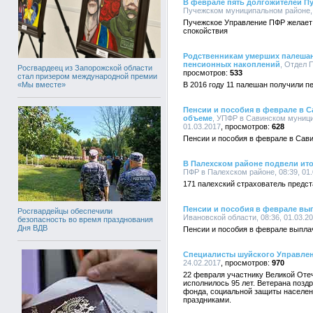
В феврале пять долгожителей П
Пучежском муниципальном районе, 2
Пучежское Управление ПФР желает 
спокойствия
Родственникам умерших палешан 
пенсионных накоплений
, Отдел 
Росгвардеец из Запорожской области
533
стал призером международной премии
«Мы вместе»
В 2016 году 11 палешан получили 
Пенсии и пособия в феврале в 
объеме
, УПФР в Савинском муници
01.03.2017
628
Пенсии и пособия в феврале в Сав
В Палехском районе подвели ито
ПФР в Палехском районе, 08:39, 01.
171 палехский страхователь предст
Пенсии и пособия в феврале вы
Росгвардейцы обеспечили
Ивановской области, 08:36, 01.03.2
безопасность во время празднования
Дня ВДВ
Пенсии и пособия в феврале выпла
Специалисты шуйского Управле
24.02.2017
970
22 февраля участнику Великой От
исполнилось 95 лет. Ветерана позд
фонда, социальной защиты населен
праздниками.