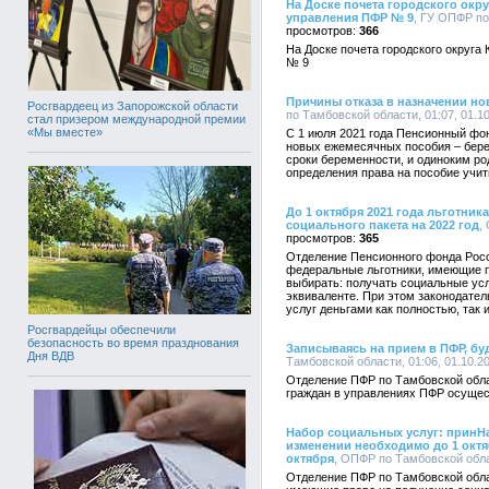
На Доске почета городского окру
управления ПФР № 9
, ГУ ОПФР по 
366
На Доске почета городского округа
№ 9
Причины отказа в назначении н
Росгвардеец из Запорожской области
по Тамбовской области, 01:07, 01.1
стал призером международной премии
«Мы вместе»
С 1 июля 2021 года Пенсионный фон
новых ежемесячных пособия – бер
сроки беременности, и одиноким ро
определения права на пособие учи
До 1 октября 2021 года льготни
социального пакета на 2022 год
,
365
Отделение Пенсионного фонда Росс
федеральные льготники, имеющие п
выбирать: получать социальные ус
эквиваленте. При этом законодате
услуг деньгами как полностью, так 
Росгвардейцы обеспечили
безопасность во время празднования
Записываясь на прием в ПФР, бу
Дня ВДВ
Тамбовской области, 01:06, 01.10.2
Отделение ПФР по Тамбовской обла
граждан в управлениях ПФР осущес
Набор социальных услуг: принН
изменении необходимо до 1 октя
октября
, ОПФР по Тамбовской облас
Отделение ПФР по Тамбовской обла