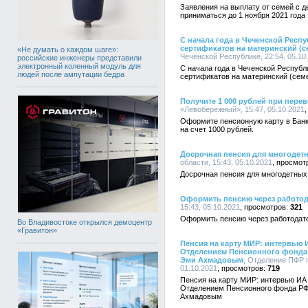
Заявления на выплату от семей с д
приниматься до 1 ноября 2021 года
С начала года в Чеченской Респ
сертификатов на материнский (с
«Не думать о каждом шаге»:
Чеченской Республике, 22:54, 05.10
российские инженеры представили
электронный коленный модуль для
С начала года в Чеченской Республ
людей после ампутации бедра
сертификатов на материнский (сем
Получите 1 000 рублей при пере
«Левобережный», 15:47, 05.10.2021
Оформите пенсионную карту в Банк
на счет 1000 рублей.
Досрочная пенсия для многодет
области, 15:43, 05.10.2021
Досрочная пенсия для многодетны
Оформить пенсию через работод
15:43, 05.10.2021
321
Оформить пенсию через работодат
Во Владивостоке открылся демоцентр
«Гравитон»
Пенсия на карту МИР: интервью
Отделением Пенсионного фонда 
Эми Ахмадовым
, Отделение ПФР п
01.10.2021
719
Пенсия на карту МИР: интервью ИА
Отделением Пенсионного фонда РФ
Ахмадовым