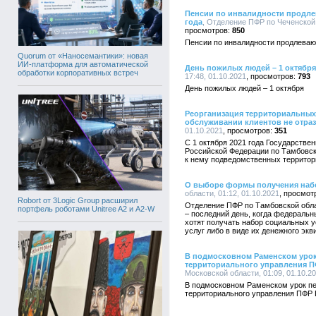
Пенсии по инвалидности продлев
года
, Отделение ПФР по Чеченской 
850
Пенсии по инвалидности продлевают
Quorum от «Наносемантики»: новая
ИИ-платформа для автоматической
День пожилых людей – 1 октября
обработки корпоративных встреч
17:48, 01.10.2021
793
День пожилых людей – 1 октября
Реорганизация территориальных
обслуживании клиентов не отраз
01.10.2021
351
С 1 октября 2021 года Государств
Российской Федерации по Тамбовск
к нему подведомственных территор
О выборе формы получения наб
области, 01:12, 01.10.2021
Robort от 3Logic Group расширил
Отделение ПФР по Тамбовской обла
портфель роботами Unitree A2 и A2-W
– последний день, когда федеральн
хотят получать набор социальных у
услуг либо в виде их денежного экв
В подмосковном Раменском урок
территориального управления П
Московской области, 01:09, 01.10.2
В подмосковном Раменском урок пе
территориального управления ПФР 