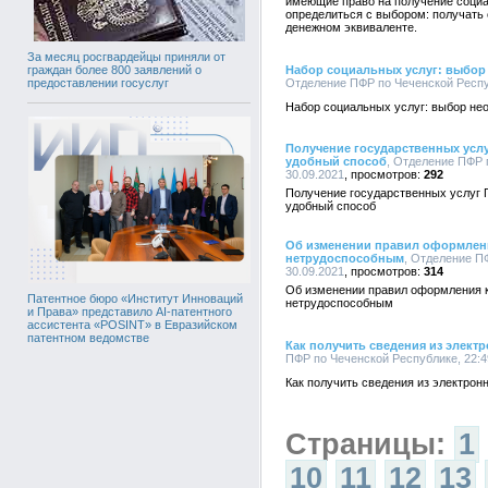
имеющие право на получение социал
определиться с выбором: получать
денежном эквиваленте.
За месяц росгвардейцы приняли от
Набор социальных услуг: выбор 
граждан более 800 заявлений о
Отделение ПФР по Чеченской Респуб
предоставлении госуслуг
Набор социальных услуг: выбор нео
Получение государственных услу
удобный способ
, Отделение ПФР 
30.09.2021
292
Получение государственных услуг 
удобный способ
Об изменении правил оформлени
нетрудоспособным
, Отделение П
30.09.2021
314
Об изменении правил оформления к
Патентное бюро «Институт Инноваций
нетрудоспособным
и Права» представило AI-патентного
ассистента «POSINT» в Евразийском
патентном ведомстве
Как получить сведения из элект
ПФР по Чеченской Республике, 22:49
Как получить сведения из электрон
Страницы:
1
10
11
12
13