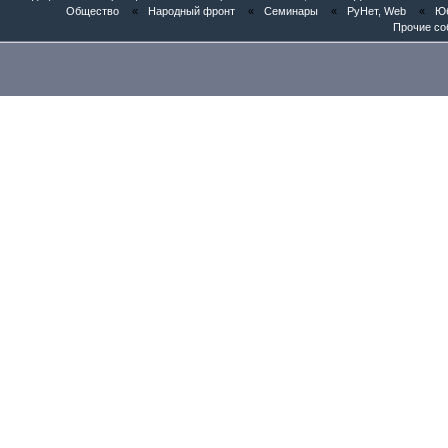
Общество
«
Народный фронт
«
Семинары
«
РуНет, Web
«
Юб
Прочие со