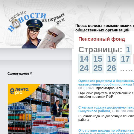
Пресс релизы коммерческих 
Архив пресс-релизов
//
общественных организаций
Пенсионный фонд
Страницы:
1
14
15
16
17
24
25
26
…
Самое-самое
//
Одинокие родители и беременны
ежемесячные пособия по линии
08.10.2021
375
Одинокие родители и беременные 
пособия по линии ПФР
С начала года на досрочную пен
Вичугского района
, ОПФР по Иван
С начала года на досрочную пенсию
района
Отсутствие дохода по объективн