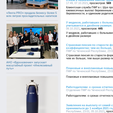
отказа в назначении выплат шуя
17:49, 07.10.2021
569
Клиентская служба ПФР в г. Шуе пр
ежемесячных выплат беременным ж
«Лента PRO» продала бизнесу более 5
беременности, и одиноким родителя
млн литров прохладительных напитков
У медиков, работавших с больн
учитывается в двойном размере
,
06.10.2021
445
У медиков, работавших с больными
в двойном размере
Страховая пенсия по старости 
коэффициентах: чем их больше,
ПФР по Чеченской Республике, 23:03
Страховая пенсия по старости фор
чем их больше, тем выше размер п
АНО «Вдохновение» запускает
масштабный проект «Инклюзивный
Плановые и внеплановые повыше
путь»
ПФР по Чеченской Республике, 23:03
Плановые и внеплановые повышения
Работодателям: о сроках отчетн
Отделение ПФР по Чеченской Респуб
Работодателям: о сроках отчетност
Заявления на выплату от семей 
приниматься до 1 ноября 2021 го
Республике, 23:01, 05.10.2021