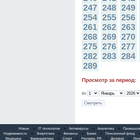
247
248
249
254
255
256
261
262
263
268
269
270
275
276
277
282
283
284
289
Просмотр за период:
От
Новые
«
IT технологии
«
Антивирусы
«
Аналитика
«
Промышлен
Недвижимость
«
Энергетика
«
Финансы
«
Банки
«
Пенсионный фонд
Медицина
«
Фармацевтика
«
Спорт
«
Реклама, PR
«
Деловое
«
Логи